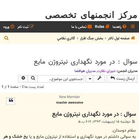
مرکز انجمنهای تخصصی
راهنما
Rules
تماس با ما
ثبت نام
ورود
ج
صفحه اول تالار
بخش جنگ افزار
گالري نظامي
س
ت
سوال : در مورد نگهداری نیتروژن مایع
ج
و
مدیران انجمن:
شوراي نظارت
,
مديران هوافضا
جستجو
جستجوی پیش
ارسال پست
تعداد پست ها:2 • صفحه
1
از
1
New Member
master awesome
سوال : در مورد نگهداری نیتروژن مایع
پ
دوشنبه ۱۵ اردیبهشت ۱۳۹۳, ۶:۱۹ ب.ظ
س
ت
سلام دوستان.
یه سوالی داشتم در مورد نگهداری و استفاده از نیتروژن مایع و یا
یخ خشک و هر