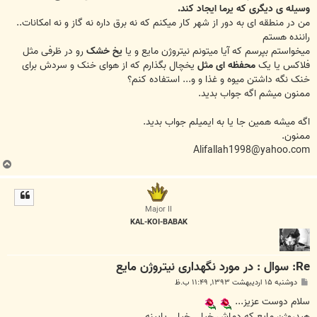
وسیله ی دیگری که یرما ایجاد کند.
من در منطقه ای به دور از شهر کار میکنم که نه برق داره نه گاز و نه امکانات..
راننده هستم
میخواستم بپرسم که آیا میتونم نیتروژن مایع و یا
یخ خشک
رو در ظرفی مثل
فلاکس یا یک
محفظه ای مثل
یخچال بگذارم که از هوای خنک و سردش برای
خنک نگه داشتن میوه و غذا و و... استفاده کنم؟
ممنون میشم اگه جواب بدید.
اگه میشه همین جا یا به ایمیلم جواب بدید.
ممنون.
Alifallah1998@yahoo.com
ب
ا
ل
ا
Major II
KAL-KOI-BABAK
Re: سوال : در مورد نگهداری نیتروژن مایع
پ
دوشنبه ۱۵ اردیبهشت ۱۳۹۳, ۱۱:۴۹ ب.ظ
س
ت
سلام دوست عزیز...
هیدروژن مایع که دماش خیلی خیلی پایینه