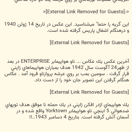
<
[External Link Removed for Guests]
<:
اين گريه را حتما" ميشناسيد. اين عكس در تاريخ 14 ژوئن 1940
و درهنگام اشغال پاريس گرفته شده است.
[External Link Removed for Guests]
آخرين عكس يك عكاس ... ناو هواپيمابر ENTERPRISE در بعد
از ظهر24 آگوست سال 1942 هدف بمباران هواپيماهاي ژاپني
قرار گرفت . سومين بمب بر روي عرشه پروازناو فرود آمد . عكاس
هنگام گرفتن اين تصوير جان خود را از دست داد.
[External Link Removed for Guests]
يك هواپيماي اژدر افكن ژاپني در يك حمله نا موفق هدف توپهاي
ضدهوائي 5 اينچي ناو هواپيمابر Yorktown واقع شده و در
آسمان آتش گرفته است. بتاريخ 4 دسامبر 1943..!!