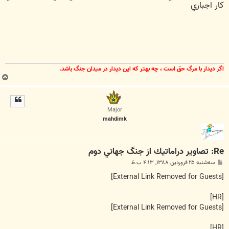
كار اجباري
اگر ديدار با مرگ حق است ، چه بهتر كه اين ديدار در ميدان جنگ باشد.
ب
ا
ل
ا
Major
mahdimk
Re: تصاوير دراماتيك از جنگ جهاني دوم
پ
سه‌شنبه ۲۵ فروردین ۱۳۸۸, ۴:۱۳ ب.ظ
س
ت
[External Link Removed for Guests]
[HR]
[External Link Removed for Guests]
[HR]