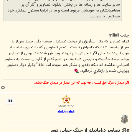
سایر سایت ها و رسانه ها در پخش اینگونه تصاویر و آثار آن بر
مخاطبانشان به خودشان مربوط است و ما در اینجا مسئول عملکرد خود
هستیم . با سپاس
جناب miliali
تمام تصاوير كه مثل سرآويزان از درخت نيستند . صحنه دفن جسد سرباز يا
سرباز منجمد شده كه دلخراش نيست . تمام تصاويري كه به نحوي به اجساد
مربوط بوده اند حتي اگر دلخراش هم نبودند ويرايش شده اند. برخي از تصاوير
بيشتر جنبه جذابيت و تاريخي دارند.نه تنها هيچكدام از كاربران نسبت به تصاوير
اعتراضي نداشته اند بلكه تقدير و تشكر هم نموده اند. لطفا" يكبار ديگر تصاوير
ويرايش شده را بازنگري فرمائيد.
اگر ديدار با مرگ حق است ، چه بهتر كه اين ديدار در ميدان جنگ باشد.
ب
ا
ل
ا
Moderator
abdolmahdi
Re: تصاوير دراماتيك از جنگ جهاني دوم