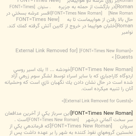
بر روي عرشه ناو هواپيمابر
[FONT=Times New
Roman]
Roman]در بازگشت از حمله به جزيره
. ستوان
[FONT=Times
افسر عرشه بسختي در
[FONT=Times New Roman]
New Roman]
حال بالا رفتن از هواپيماست تا به
[FONT=Times New
Roman]خلبان هواپيما در خروج از كابين آتش گرفته كمك كند.
نوامبر
[External Link Removed for
<[FONT=Times New Roman]
Guests]
>
[FONT=Times New Roman]خودشه ... !! يك اسير روسي
اردوگاه كاراجباري كه با ساير اسراء توسط لشگر سوم زرهي آزاد
شده است در حال نشان دادن يك نگهبان نازي است كه وحشيانه
آنان را تنبيه ميكرده است.
>
[External Link Removed for Guests]
<
[FONT=Times New Roman]
اين سرباز يكي از آخرين مدافعان
سر سخت آلماني درشهر
است .
[FONT=Times New Roman]
سروان
[FONT=Times New Roman]كه فرماندهي يكي از
نخستين گروههاي نفوذ كننده به شهر را بر عهده داشت پس از