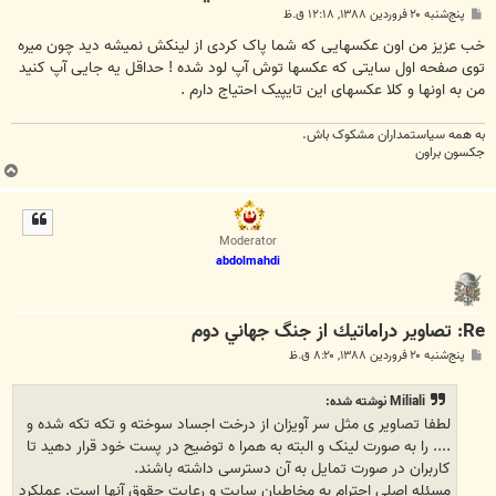
پ
پنج‌شنبه ۲۰ فروردین ۱۳۸۸, ۱۲:۱۸ ق.ظ
س
ت
خب عزیز من اون عکسهایی که شما پاک کردی از لینکش نمیشه دید چون میره
توی صفحه اول سایتی که عکسها توش آپ لود شده ! حداقل یه جایی آپ کنید
من به اونها و کلا عکسهای این تایپیک احتیاج دارم .
به همه سياستمداران مشکوک باش.
جکسون براون
ب
ا
ل
ا
Moderator
abdolmahdi
Re: تصاوير دراماتيك از جنگ جهاني دوم
پ
پنج‌شنبه ۲۰ فروردین ۱۳۸۸, ۸:۲۰ ق.ظ
س
ت
Miliali نوشته شده:
لطفا تصاویر ی مثل سر آویزان از درخت اجساد سوخته و تکه تکه شده و
.... را به صورت لینک و البته به همرا ه توضیح در پست خود قرار دهید تا
کاربران در صورت تمایل به آن دسترسی داشته باشند.
مسئله اصلی احترام به مخاطبان سایت و رعایت حقوق آنها است. عملکرد