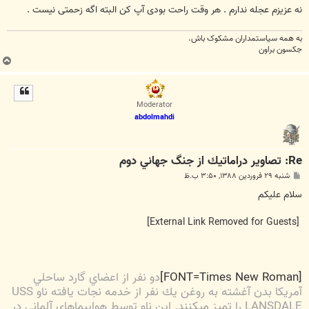
نه عزیزم عجله ندارم . هر وقت راحت بودی آپ کن البته اگه زحمتی نیست .
به همه سياستمداران مشکوک باش.
جکسون براون
ب
ا
ل
ا
Moderator
abdolmahdi
Re: تصاوير دراماتيك از جنگ جهاني دوم
پ
شنبه ۲۹ فروردین ۱۳۸۸, ۳:۵۰ ب.ظ
س
ت
سلام عليكم
[External Link Removed for Guests]
[FONT=Times New Roman]
دو نفر از اعضاي گارد ساحلي
آمريكا بدن آغشته به روغن يك نفر از خدمه نجات يافته ناو USS
LANSDALE
را تميز ميكنند. اين ناو توسط هواپيماهاي آلماني در