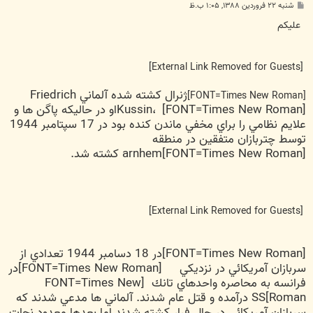
پ
شنبه ۲۲ فروردین ۱۳۸۸, ۱:۰۵ ب.ظ
س
ت
عليكم
[External Link Removed for Guests]
ژنرال كشته شده آلماني Friedrich
[FONT=Times New Roman]
Kussin،
[FONT=Times New Roman]او در حاليكه پاگن ها و
علايم نظامي را براي مخفي ماندن كنده بود در 17 سپتامبر 1944
توسط چتربازان متفقين در منطقه
[FONT=Times New Roman]arnhem كشته شد.
[External Link Removed for Guests]
[FONT=Times New Roman]در 18 دسامبر 1944 تعدادي از
سربازان آمريكائي در نزديكي
[FONT=Times New Roman]در
فرانسه به محاصره واحدهاي تانك [FONT=Times New
Roman]SS درآمده و قتل عام شدند. آلماني ها مدعي شدند كه
سربازان آمريكائي در حال فرار كشته شدند اما بعدها معدود نجات