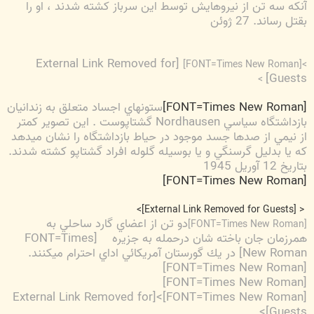
آنكه سه تن از نيروهايش توسط اين سرباز كشته شدند ، او را
بقتل رساند. 27 ژوئن
[External Link Removed for
>[FONT=Times New Roman]
Guests]
>
[FONT=Times New Roman]
ستونهاي اجساد متعلق به زندانيان
بازداشتگاه سياسي
Nordhausen
گشتاپوست . اين تصوير كمتر
از نيمي از صدها جسد موجود در حياط بازداشتگاه را نشان ميدهد
كه يا بدليل گرسنگي و يا بوسيله گلوله افراد گشتاپو كشته شدند.
بتاريخ 12 آوريل 1945
[FONT=Times New Roman]
>
[External Link Removed for Guests]
<
دو تن از اعضاي گارد ساحلي به
[FONT=Times New Roman]
همرزمان جان باخته شان درحمله به جزيره
[FONT=Times
New Roman] در يك گورستان آمريكائي اداي احترام ميكنند.
[FONT=Times New Roman]
[FONT=Times New Roman]
[External Link Removed for
[FONT=Times New Roman]>
>
Guests]