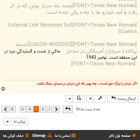
[FONT=Times New Roman]جسد يك سرباز روس كه در اثر
رفت و آمد خودرو ها با جاده يكي شده است.
[External Link Removed for
[FONT=Times New Roman]
Guests]
[FONT=Times New Roman][COLOR=#000000]اجساد
پراكنده سربازان آمريكائي در ساحل
حاكي از شدت و گستردگي نبرد در
اين منطقه است. نوامبر 1943
[FONT=Times New Roman]
اگر ديدار با مرگ حق است ، چه بهتر كه اين ديدار در ميدان جنگ باشد.
ب
ا
ارسال پست
ل
ا
صفحه
3
از
8
3
تعداد پست ها:90
…
8
5
4
2
1
قبلی
بعدی
پرش به
صفحه اول تالار
تماس با ما
Sitemap
حذف کوکی ها