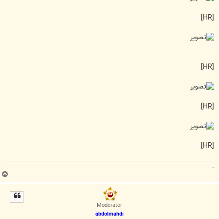
[HR]
[HR]
[HR]
[HR]
.
ب
ا
ل
ا
Moderator
abdolmahdi