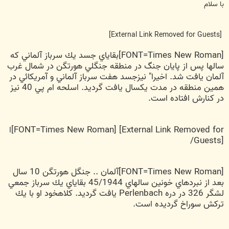
ت
با سلام
[External Link Removed for Guests]
[FONT=Times New Roman]بقاياي جسد يك سرباز آلماني كه
سالها پس از پايان جنگ در منطقه جنگلي هورتگن در شمال غرب
آلمان يافت شد. اخيرا" نيزجسد هفت سرباز آلماني و آمريكائي در
همين منطقه در مدت يكسال يافت گرديد. اسلحه ام پي 40 نيز
در كنارش افتاده است.
[FONT=Times New Roman]
[External Link Removed for
I
/
Guests]
[FONT=Times New Roman]آلمان .. جنگل هورتگن 10 سال
بعد از نبردهاي خونين سالهاي 45/1944 بقاياي يك سرباز جمعي
لشگر 326 در دره Perlenbach يافت گرديد. كلاهخود او با يك
تركش سوراخ گرديده است.