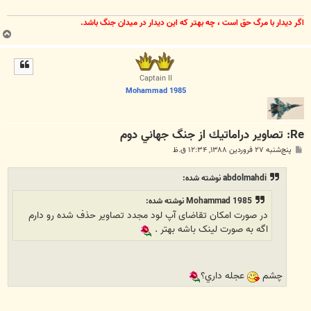
اگر ديدار با مرگ حق است ، چه بهتر كه اين ديدار در ميدان جنگ باشد.
ب
ا
ل
ا
Captain II
Mohammad 1985
Re: تصاوير دراماتيك از جنگ جهاني دوم
پ
پنج‌شنبه ۲۷ فروردین ۱۳۸۸, ۱۲:۳۴ ق.ظ
س
ت
abdolmahdi نوشته شده:
Mohammad 1985 نوشته شده:
در صورت امکان تقاضای آپ لود مجدد تصاویر حذف شده رو دارم
اگه به صورت لینک باشه بهتر .
چشم
عجله داري؟