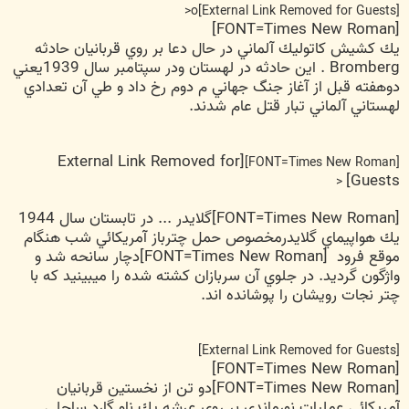
<
o
[External Link Removed for Guests]
[FONT=Times New Roman]
يك كشيش كاتوليك آلماني در حال دعا بر روي قربانيان حادثه
Bromberg . اين حادثه در لهستان ودر سپتامبر سال 1939يعني
دوهفته قبل از آغاز جنگ جهاني م دوم رخ داد و طي آن تعدادي
لهستاني آلماني تبار قتل عام شدند.
[External Link Removed for
[FONT=Times New Roman]
Guests]
<
[FONT=Times New Roman]گلايدر ... در تابستان سال 1944
يك هواپيماي گلايدرمخصوص حمل چترباز آمريكائي شب هنگام
موقع فرود
[FONT=Times New Roman]دچار سانحه شد و
واژگون گرديد. در جلوي آن سربازان كشته شده را ميبينيد كه با
چتر نجات رويشان را پوشانده اند.
[External Link Removed for Guests]
[FONT=Times New Roman]
[FONT=Times New Roman]دو تن از نخستين قربانيان
آمريكائي عمليات نورماندي بر روي عرشه يك ناو گارد ساحلي