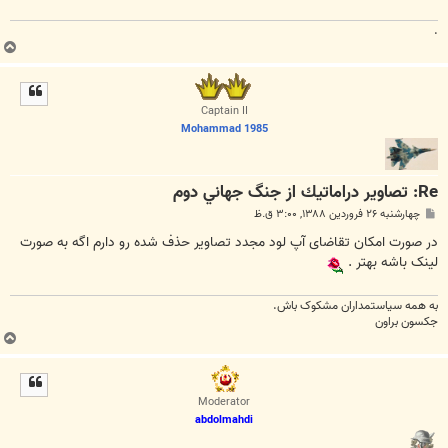
.
ب
ا
ل
ا
Captain II
Mohammad 1985
Re: تصاوير دراماتيك از جنگ جهاني دوم
پ
چهارشنبه ۲۶ فروردین ۱۳۸۸, ۳:۰۰ ق.ظ
س
ت
در صورت امکان تقاضای آپ لود مجدد تصاویر حذف شده رو دارم اگه به صورت
لینک باشه بهتر .
به همه سياستمداران مشکوک باش.
جکسون براون
ب
ا
ل
ا
Moderator
abdolmahdi