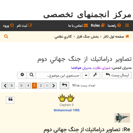
مرکز انجمنهای تخصصی
راهنما
Rules
تماس با ما
ثبت نام
ورود
ج
صفحه اول تالار
بخش جنگ افزار
گالري نظامي
س
ت
تصاوير دراماتيك از جنگ جهاني دوم
ج
و
مدیران انجمن:
شوراي نظارت
,
مديران هوافضا
جستجو
جستجوی پیشر
ارسال پست
صفحه
3
از
8
3
تعداد پست ها:90
…
8
5
4
2
1
قبلی
بعدی
Captain II
Mohammad 1985
Re: تصاوير دراماتيك از جنگ جهاني دوم