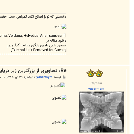
دانستني که تو را اصلاح نکند گمراهي است. حضر
[FONT=tahoma, Verdana, Helvetica, Arial, sans-serif][COLOR=#444444]==================================
دانلود مقاله در
انجمن علمي تامين رايگان مقالات گيگا پيپر
[External Link Removed for Guests]
===============================
Re: تصاویری از بزرگترین زیر دریایی جهان
پ
توسط
yasermym
»
دوشنبه ۲۹ تیر ۱۳۸۸, ۱۰:۱۶ ب.ظ
س
Captain
ت
yasermym