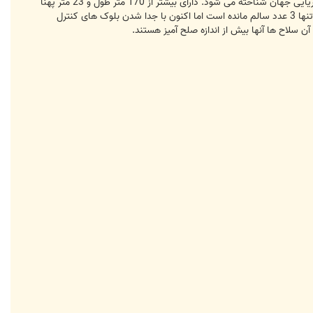
زیر دریایی شارک (Shark) (کوسه) که در طبقه بندی ناتو با نام تایفون (Typhoon) شناخته می شود به عنوان بزرگترین زیر دریایی جهان شناخته می شود. دارای بیشتر از 170 متر طول و 23 متر پهنا
می باشد. این زیردریایی می تواند 20 موشک بالستیک هسته ای با خود حمل کند. از این زیر دریایی تنها 6 عدد ساخته شد و تنها 3 عدد سالم مانده است اما اکنون با جدا شدن بلوک های کنترل
ن سلاح ها آنها بیش از اندازه صلح آمیز هستند.