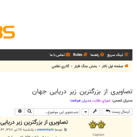
لینک سریع
راهنما
Rules
تماس با ما
صفحه اول تالار
بخش جنگ افزار
گالري نظامي
تصاویری از بزرگترین زیر دریایی جهان
مدیران انجمن:
شوراي نظارت
,
مديران هوافضا
جستجو
جستجوی پی
ارسال پست
تصاویری از بزرگترین زیر دریایی
پ
توسط
yasermym
»
یک‌شنبه ۲۸ تیر ۱۳۸۸, ۱۱:۴۲ ق.ظ
س
Captain