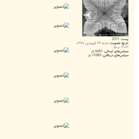
پست:
2371
تاریخ عضویت:
شنبه ۲۴ فروردین ۱۳۸۷,
۱۱:۰۳ ب.ظ
سپاس‌های ارسالی:
6261 بار
سپاس‌های دریافتی:
11083 بار