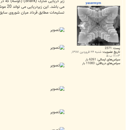
ت
yasermym
تسلیحات مطابق قرداد میان شوروی سابق و 
پست:
2371
تاریخ عضویت:
شنبه ۲۴ فروردین ۱۳۸۷,
۱۱:۰۳ ب.ظ
سپاس‌های ارسالی:
6261 بار
سپاس‌های دریافتی:
11083 بار