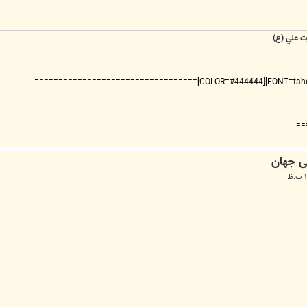
ت علي (ع)
===