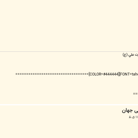
ت علي (ع)
===