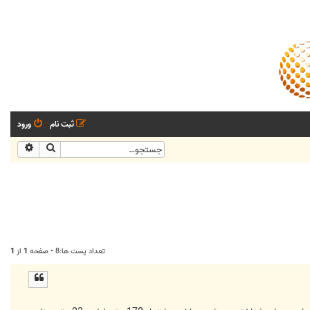
ثبت نام
ورود
جستجو
جستجو
تعداد پست ها:8 • صفحه
1
از
1