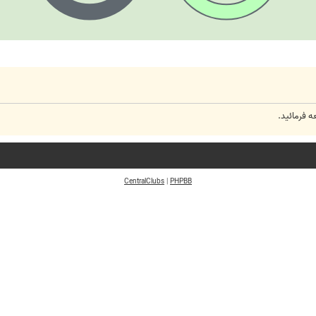
 فرمائید.
CentralClubs
|
PHPBB