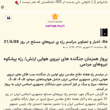
بادايرانم )) ( تاتوانى دلى بدست ار 000 دلشكستن كه هنر نيست )
ب
ا
ل
ا
Commander
CAPTAIN PILOT
Re: اخبار و تصاوير مراسم رژه ي نيروهاي مسلح در روز 31/6/88
پ
سه‌شنبه ۳۱ شهریور ۱۳۸۸, ۱۲:۴۸ ب.ظ
س
ت
پرواز همزمان جنگنده های نیروی هوایی ارتش/ رژه پرشکوه
نیروهای مردمی
در مراسم رژه هفته دفاع مقدس برای اولین بار جنگنده بمب افکن های نیروی
هوایی ارتش جمهوری اسلامی ایران شامل هواپیماهای سوخو، اف 4، اف 5،
صاعقه، میراژ و میگ بر فراز آسمان حرم بنیانگذار جمهوری اسلامی ایران به پرواز
در آمدند.
به گزارش خبرنگار مهر، مراسم رژه نیروهای مسلح جمهوری اسلامی ایران در روز
31 شهریور ماه و آغاز هفته دفاع مقدس صبح امروز در جوار بارگاه ملکوتی
بنیانگذار جمهوری اسلامی ایران و با حضور محمود احمدی نژاد رئیس جمهور
کشورمان، سید حسن فیروزآبادی رئیس ستاد کل نیروهای مسلح، صالحی رئیس