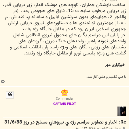
ساخت ناوشکن جماران، ناوچه های موشک انداز، زیر دریایی قدر،
زیر دریایی مرطوب سابحات 15، قایق های هجومی رعد، اژدر
والفجر 2، هواپیمای بدون سرنشین ابابیل و سامانه پدافند ش. م
. ه، از مهمترین توانمندی ها و دستاوردهای نیروی دریایی ارتش
جمهوری اسلامی ایران بود که در مقابل جایگاه رژه رفتند.
در پایان این مراسم یگان های محمول نیروی انتظامی شامل
واحدهای نمونه راهبر، واحدهای هنگ مرزی، گروهان های
پشتیبان های رزمی، یگان های ویژه پاسداران انقلاب اسلامی و
گشت های ویژه پلیسی نوپو از مقابل جایگاه رژه رفتند.
خبرگزاری مهر
يا علي گفتيم و عشق آغاز شد..
ب
ا
ل
ا
Commander
CAPTAIN PILOT
Re: اخبار و تصاوير مراسم رژه ي نيروهاي مسلح در روز 31/6/88
پ
سه‌شنبه ۳۱ شهریور ۱۳۸۸, ۱:۲۸ ب.ظ