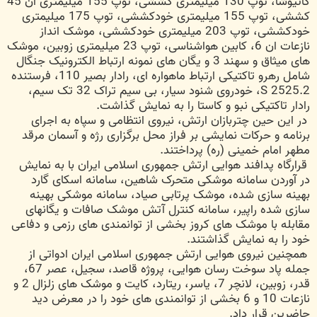
کاتیوشا، توپ 130 میلیمتری کششی، توپ 155 میلیمتری ان 45
کششی، توپ 155 میلیمتری خودکششی، توپ 175 میلیمتری
خودکششی، توپ 203 میلیمتری خودکششی، موشک انداز
نازعات ان 6، کابین هواشناسی، توپ 23 میلیمتری زوبین، موشک
های میثاق و سهند 3 و یگان های نمونه ارتباط الکترونیک جنگال
شامل رهرو تاکتیکی ارتباط ماهواره ای، رادار بصیر 110، فرستنده
2525.2 S، خودروی شنود سیار، بی سیم تراک 32 تک سیم،
رادار تاکتیکی نبو و کاستا را به نمایش گذاشت.
در این حین چتربازان ارتش، نیروی انتظامی و سپاه به اجرای
برنامه و حرکات نمایشی بر فراز محل برگزاری رژه و آسمان مرقد
مطهر امام خمینی (ره) پرداختند.
قرارگاه پدافند هوایی ارتش جمهوری اسلامی ایران با به نمایش
در آوردن سامانه موشکی متحرک شاهین، سامانه اسکای گارد
بهینه سازی شده، موشک پرتابی صیاد، سامانه موشکی بهینه
سازی شده راپیر، سامانه کنترل آتش موشک صافات و یگانهای
مقابله با موشک های کروز بخشی از توانمندی های رزمی و دفاعی
خود را به نمایش گذاشتند.
همچنین نیروی هوایی ارتش جمهوری اسلامی ایران ادواتی از
جمله پاد سوخت رسان هوایی، پروژه قاصد، سجیل، عصر 67،
قدر، زوبین، لانچر 7، یاسر، ریتارد، کایت و موشک های زلزال 2 و
نازعات 10 و 6 بخشی از توانمندی های خود را در معرض دید
حاضرین قرار داد.