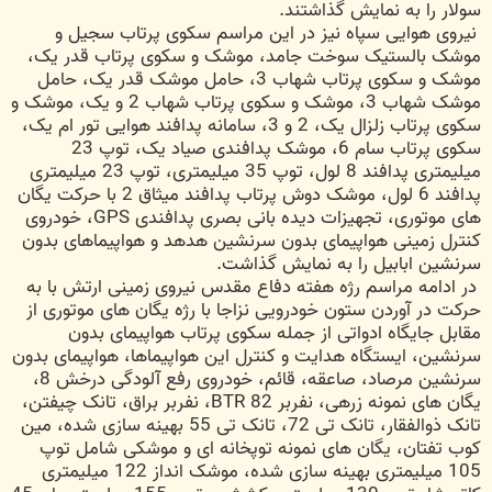
سولار را به نمایش گذاشتند.
نیروی هوایی سپاه نیز در این مراسم سکوی پرتاب سجیل و
موشک بالستیک سوخت جامد، موشک و سکوی پرتاب قدر یک،
موشک و سکوی پرتاب شهاب 3، حامل موشک قدر یک، حامل
موشک شهاب 3، موشک و سکوی پرتاب شهاب 2 و یک، موشک و
سکوی پرتاب زلزال یک، 2 و 3، سامانه پدافند هوایی تور ام یک،
سکوی پرتاب سام 6، موشک پدافندی صیاد یک، توپ 23
میلیمتری پدافند 8 لول، توپ 35 میلیمتری، توپ 23 میلیمتری
پدافند 6 لول، موشک دوش پرتاب پدافند میثاق 2 با حرکت یگان
های موتوری، تجهیزات دیده بانی بصری پدافندی GPS، خودروی
کنترل زمینی هواپیمای بدون سرنشین هدهد و هواپیماهای بدون
سرنشین ابابیل را به نمایش گذاشت.
در ادامه مراسم رژه هفته دفاع مقدس نیروی زمینی ارتش با به
حرکت در آوردن ستون خودرویی نزاجا با رژه یگان های موتوری از
مقابل جایگاه ادواتی از جمله سکوی پرتاب هواپیمای بدون
سرنشین، ایستگاه هدایت و کنترل این هواپیماها، هواپیمای بدون
سرنشین مرصاد، صاعقه، قائم، خودروی رفع آلودگی درخش 8،
یگان های نمونه زرهی، نفربر BTR 82، نفربر براق، تانک چیفتن،
تانک ذوالفقار، تانک تی 72، تانک تی 55 بهینه سازی شده، مین
کوب تفتان، یگان های نمونه توپخانه ای و موشکی شامل توپ
105 میلیمتری بهینه سازی شده، موشک انداز 122 میلیمتری