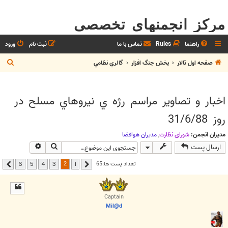
مرکز انجمنهای تخصصی
راهنما
Rules
تماس با ما
ثبت نام
ورود
ج
صفحه اول تالار
بخش جنگ افزار
گالري نظامي
س
ت
اخبار و تصاوير مراسم رژه ي نيروهاي مسلح در
ج
روز 31/6/88
و
مدیران انجمن:
شوراي نظارت
,
مديران هوافضا
جستجو
جستجوی پیشر
ارسال پست
2
تعداد پست ها:65
6
5
4
3
1
قبلی
بعدی
Captain
Mil@d