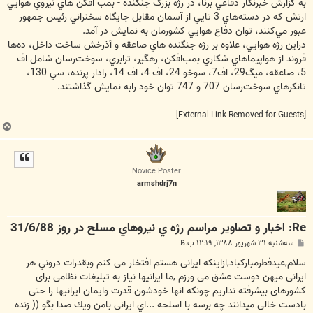
به گزارش خبرنگار دفاعي برنا، در رژه بزرگ جنگنده - بمب افكن هاي نيروي هوايي
ارتش كه در دسته‌هاي 3 تايي از آسمان مقابل جايگاه سخنراني رئيس جمهور
عبور مي‌كنند، توان دفاع هوايي کشورمان به نمايش در آمد.
دراين رژه هوايي، ‌علاوه بر رژه جنگنده هاي صاعقه و آذرخش ساخت داخل، ده‌ها
فروند از هواپيماهاي شكاري بمب‌افكن، رهگير، ترابري، سوخت‌رسان شامل اف
5، صاعقه، ميگ29، اف7، سوخو 24، اف 4، اف 14، رادار پرنده، سي 130،
تانكرهاي سوخت‌رسان 707 و 747 توان خود رابه نمايش گذاشتند.
[External Link Removed for Guests]
ب
ا
ل
ا
Novice Poster
armshdrj7n
Re: اخبار و تصاوير مراسم رژه ي نيروهاي مسلح در روز 31/6/88
پ
سه‌شنبه ۳۱ شهریور ۱۳۸۸, ۱۲:۱۹ ب.ظ
س
ت
سلام,عيدفطرمباركباد,ازاينكه ايرانى هستم افتخار مى كنم وبقدرات دروني هر
ايرانى ميهن دوست عشق مى ورزم ,ما ايرانيها نياز به تبليغات نظامى براى
كشورهاى بيشرفته نداريم چونکه انها خودشون قدرت وایمان ایرانیها را حتی
بادست خالی میدانند چه برسه با اسلحه ...اي ايرانى بامن ويك صدا بگو (( زنده