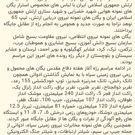
ارتش جمهوری اسلامی ایران با لباس های مخصوص استرار یگان
های نمونه هوایی شهید خضرایی و شهید ستاری ارتش جمهوری
اسلامی ایران و یگان های نمونه نیروی دریایی ارتش، تیپ 65
نوهد نزاجا به صورت جدید و هجومی به انجام رژه از مقابل جایگاه
پرداختند.
یگان های نمونه نیروی انتظامی، نیروی مقاومت بسیج شامل
سازمان بسیج دانش آموزی، بسیج عشایری و هموطنان عرب،
ترکمن، ترک، کرد، عشایر کهگیلویه و بویر احمد، لرستان و عشایر
سیستان و بلوچستان از دیگر رژه رونده های امروز این مراسم
بودند.
در ادامه مراسم رژه آغاز هفته دفاع مقدس یگان های محمول و
رزمی نیروی زمینی سپاه با به نمایش گذاشتن ادواتی همچون
تانک رخش، تانک مدرنیزه شبدیز، توپ خودکششی 155 رعد،
نفربر ذوالجناح، نفربر طنین، نفربر براق، راکت انداز زلزال یک،
راکت انداز فجر 5، راکت انداز 240 میلیمتری، موشک انداز
طوفان، راکت انداز 107 میلیمتری، جیپ 106، تفنگ ظفر،
خمپاره انداز 120 میلیمتری، خمپاره 81 میلیمتری، تیربار 12.5
میلیمتری دوشکا، خودروهای رزمی درخش 6، 7، 8، 11 و ایستگاه
های رفع آلودگی از نفرات و یگان ها از مقابل جایگاه عبور کردند.
همچنین یگان های نمونه مخابرات نیروی زمینی سپاه، ادواتی از
جمله جیپ بی سیم، شیلتر ارتباطات، و شیلتر جنگ الکترونیکی