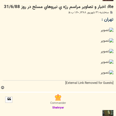
Re: اخبار و تصاوير مراسم رژه ي نيروهاي مسلح در روز 31/6/88
پ
سه‌شنبه ۳۱ شهریور ۱۳۸۸, ۱:۲۰ ب.ظ
س
تهران :
ت
[External Link Removed for Guests]
ب
ا
ل
ا
Commander
Shahryar