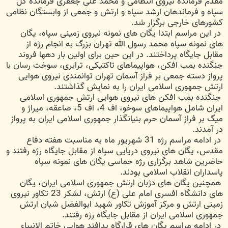
مقدم فرمانده نیروی انتظامی و محمد علی جعفری فرمانده کل
سپاه و فرماندهان ارشد سپاه و ارتش و جمعی از وابستگان نظامی
کشورهای خارجی برگزار شد.
در این مراسم ابتدا یگان های نمونه نیروی زمینی سپاه، یگان
های نمونه سپاه محمد رسول الله تهران بزرگ به انجام رژه از
مقابل جایگاه پرداختند. در این حین برای اولین بار دهها فروند
جنگنده بمب افکن، هواپیماهای تاکتیکی، ترابری، سوخت رسان با
پرواز دسته جمعی بر فراز آسمان تهران توانمندی نیروی هوایی
ارتش جمهوری اسلامی ایران را به نمایش گذاشتند.
جنگنده بمب افکن های نیروی هوایی ارتش جمهوری اسلامی
ایران شامل هواپیماهای سوخو، اف 4، اف 5، صاعقه، میراژ و
میگ بر فراز آسمان حرم بنیانگذار جمهوری اسلامی ایران به پرواز
در آمدند.
در ادامه مراسم رژه 31 شهریور ماه به مناسبت هفته دفاع
مقدس، یگان های نیروی دریایی سپاه از مقابل جایگاه رژه رفتند و
حاضرین شاهد برگزاری رژه حماسی یگان های نمونه سپاه
پاسداران انقلاب اسلامی بودند.
همچنین یگان های دژبان ارتش جمهوری اسلامی ایران، یگان
های دانشگاه افسری امام علی (ع) ارتش، لشکر 23 تکاور نیروی
زمینی ارتش و مرکز آموزش تکاور شهید ابوالفضل شبان ارتش
جمهوری اسلامی ایران از مقابل جایگاه رژه رفتند.
در ادامه مراسم یگان های قرارگاه پدافند هوایی خاتم الانبیاء