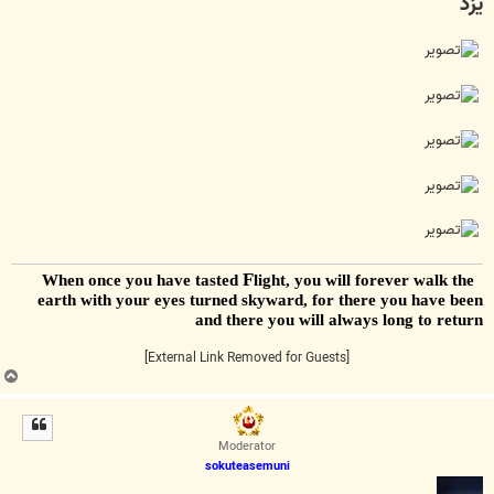
یزد
ت
F
light, you will forever walk the
When once you have tasted
earth with your eyes turned skyward, for there you have been
and there you will always long to return
[External Link Removed for Guests]
ب
ا
ل
ا
Moderator
sokuteasemuni