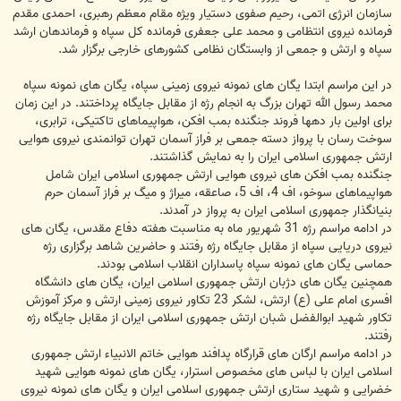
سازمان انرژی اتمی، رحیم صفوی دستیار ویژه مقام معظم رهبری، احمدی مقدم
فرمانده نیروی انتظامی و محمد علی جعفری فرمانده کل سپاه و فرماندهان ارشد
سپاه و ارتش و جمعی از وابستگان نظامی کشورهای خارجی برگزار شد.
در این مراسم ابتدا یگان های نمونه نیروی زمینی سپاه، یگان های نمونه سپاه
محمد رسول الله تهران بزرگ به انجام رژه از مقابل جایگاه پرداختند. در این زمان
برای اولین بار دهها فروند جنگنده بمب افکن، هواپیماهای تاکتیکی، ترابری،
سوخت رسان با پرواز دسته جمعی بر فراز آسمان تهران توانمندی نیروی هوایی
ارتش جمهوری اسلامی ایران را به نمایش گذاشتند.
جنگنده بمب افکن های نیروی هوایی ارتش جمهوری اسلامی ایران شامل
هواپیماهای سوخو، اف 4، اف 5، صاعقه، میراژ و میگ بر فراز آسمان حرم
بنیانگذار جمهوری اسلامی ایران به پرواز در آمدند.
در ادامه مراسم رژه 31 شهریور ماه به مناسبت هفته دفاع مقدس، یگان های
نیروی دریایی سپاه از مقابل جایگاه رژه رفتند و حاضرین شاهد برگزاری رژه
حماسی یگان های نمونه سپاه پاسداران انقلاب اسلامی بودند.
همچنین یگان های دژبان ارتش جمهوری اسلامی ایران، یگان های دانشگاه
افسری امام علی (ع) ارتش، لشکر 23 تکاور نیروی زمینی ارتش و مرکز آموزش
تکاور شهید ابوالفضل شبان ارتش جمهوری اسلامی ایران از مقابل جایگاه رژه
رفتند.
در ادامه مراسم ارگان های قرارگاه پدافند هوایی خاتم الانبیاء ارتش جمهوری
اسلامی ایران با لباس های مخصوص استرار، یگان های نمونه هوایی شهید
خضرایی و شهید ستاری ارتش جمهوری اسلامی ایران و یگان های نمونه نیروی