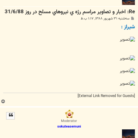
Re: اخبار و تصاوير مراسم رژه ي نيروهاي مسلح در روز 31/6/88
پ
سه‌شنبه ۳۱ شهریور ۱۳۸۸, ۱:۱۷ ب.ظ
س
شيراز :
ت
[External Link Removed for Guests]
ب
ا
ل
ا
Moderator
sokuteasemuni