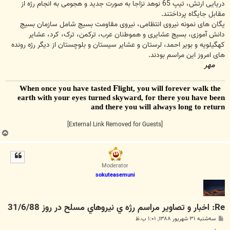
دریایی ارتش، تیپ 65 نوهد نزاجا به صورت جدید و هجومی به انجام رژه از
مقابل جایگاه پرداختند.
یگان های نمونه نیروی انتظامی، نیروی مقاومت بسیج شامل سازمان بسیج
دانش آموزی، بسیج عشایری و هموطنان عرب، ترکمن، ترک، کرد، عشایر
کهگیلویه و بویر احمد، لرستان و عشایر سیستان و بلوچستان از دیگر رژه رونده
های امروز این مراسم بودند.
مهر
F
light, you will forever walk the
When once you have tasted
earth with your eyes turned skyward, for there you have been
and there you will always long to return
[External Link Removed for Guests]
ب
ا
ل
ا
Moderator
sokuteasemuni
Re: اخبار و تصاوير مراسم رژه ي نيروهاي مسلح در روز 31/6/88
پ
سه‌شنبه ۳۱ شهریور ۱۳۸۸, ۱:۰۱ ب.ظ
س