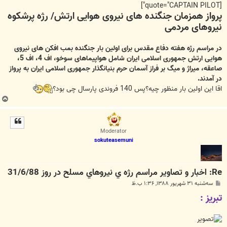
ت
[quote="CAPTAIN PILOT"]
پرواز همزمان جنگنده های نیروی هوایی ارتش/ رژه پرشکوه
نیروهای مردمی
در مراسم رژه هفته دفاع مقدس برای اولین بار جنگنده بمب افکن های نیروی
هوایی ارتش جمهوری اسلامی ایران شامل هواپیماهای سوخو، اف 4، اف 5،
صاعقه، میراژ و میگ بر فراز آسمان حرم بنیانگذار جمهوری اسلامی ایران به پرواز
در آمدند.
اقا این اولین بار منظور چیه؟پس 140 فروندی پارسال چی بود؟
ب
ا
ل
ا
Moderator
sokuteasemuni
Re: اخبار و تصاوير مراسم رژه ي نيروهاي مسلح در روز 31/6/88
پ
سه‌شنبه ۳۱ شهریور ۱۳۸۸, ۱:۳۶ ب.ظ
س
تبريز :
ت