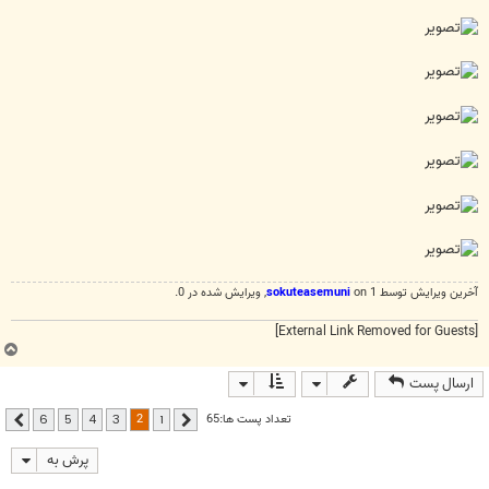
آخرین ويرايش توسط 1 on
sokuteasemuni
, ويرايش شده در 0.
[External Link Removed for Guests]
ب
ا
ارسال پست
ل
ا
2
تعداد پست ها:65
6
5
4
3
1
قبلی
بعدی
پرش به