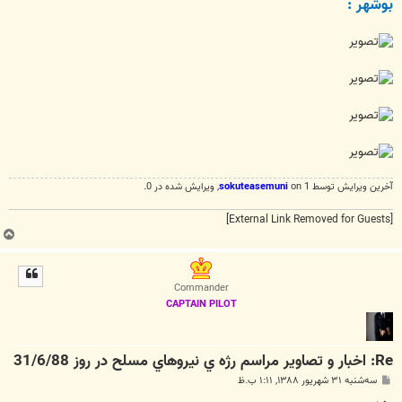
بوشهر :
ت
آخرین ويرايش توسط 1 on
sokuteasemuni
, ويرايش شده در 0.
[External Link Removed for Guests]
ب
ا
ل
ا
Commander
CAPTAIN PILOT
Re: اخبار و تصاوير مراسم رژه ي نيروهاي مسلح در روز 31/6/88
پ
سه‌شنبه ۳۱ شهریور ۱۳۸۸, ۱:۱۱ ب.ظ
س