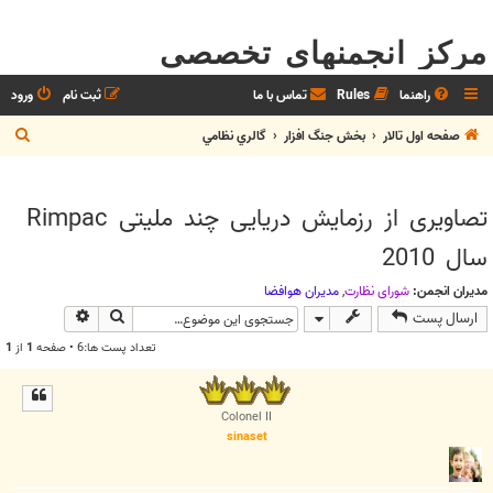
مرکز انجمنهای تخصصی
راهنما
Rules
تماس با ما
ثبت نام
ورود
ج
صفحه اول تالار
بخش جنگ افزار
گالري نظامي
س
ت
تصاویری از رزمایش دریایی چند ملیتی Rimpac
ج
سال 2010
و
مدیران انجمن:
شوراي نظارت
,
مديران هوافضا
جستجو
جستجوی پیش
ارسال پست
تعداد پست ها:6 • صفحه
1
از
1
Colonel II
sinaset