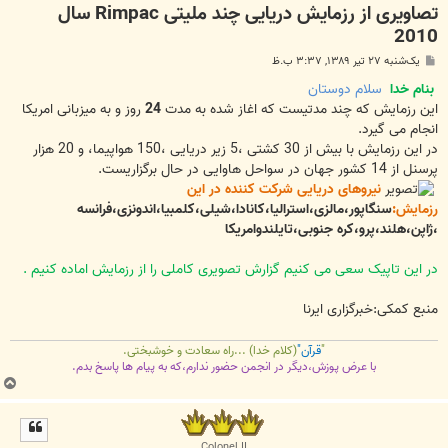
تصاویری از رزمایش دریایی چند ملیتی Rimpac سال
2010
پ
یک‌شنبه ۲۷ تیر ۱۳۸۹, ۳:۳۷ ب.ظ
س
ت
بنام خدا
سلام دوستان
این رزمایش که چند مدتیست که اغاز شده به مدت
24
روز و به میزبانی امریکا
انجام می گیرد.
در این رزمایش با بیش از 30 کشتی ،5 زیر دریایی ،150 هواپیما، و 20 هزار
پرسنل از 14 کشور جهان در سواحل هاوایی در حال برگزاریست.
نیروهای دریایی شرکت کننده در این
رزمایش:
سنگاپور،مالزی،استرالیا،کانادا،شیلی،کلمبیا،اندونزی،فرانسه
،ژاپن،هلند،پرو،کره جنوبی،تایلندوامریکا
در این تاپیک سعی می کنیم گزارش تصویری کاملی را از رزمایش اماده کنیم .
منبع کمکی:خبرگزاری ایرنا
"
قرآن"
(کلام خدا) ...راه سعادت و خوشبختی.
با عرض پوزش،دیگر در انجمن حضور ندارم،که به پیام ها پاسخ بدم.
ب
ا
ل
ا
Colonel II