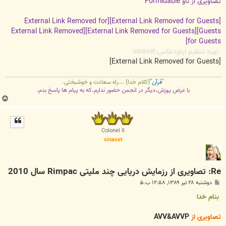
تصاویری از ناو Formidable
[External Link Removed for
[External Link Removed for Guests]
[External Link Removed
[External Link Removed for Guests]
Guests]
for Guests]
تهیه تنظیم اپلودعکس:sinaset
[External Link Removed for Guests]
"
قرآن"
(کلام خدا) ...راه سعادت و خوشبختی.
با عرض پوزش،دیگر در انجمن حضور ندارم،که به پیام ها پاسخ بدم.
ب
ا
ل
ا
Colonel II
sinaset
Re: تصاویری از رزمایش دریایی چند ملیتی Rimpac سال 2010
پ
دوشنبه ۲۸ تیر ۱۳۸۹, ۱۲:۵۸ ب.ظ
س
ت
بنام خدا
تصاویری از
AVV&AVVP