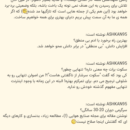
تلاش برای رسیدن به این هدف نمی تونه یک باخت باشه، بلکه وضعیتی برد-برد
خواهد بود (این هم یکی از جمله هایی است که تازگیها مد شده
) که اگر
همه ی ما به آن سمت پیش بریم دنیای بهتری برای همه خواهیم ساخت.
ASHKAN95 نوشته است:
بهترین راه برخورد با ادم بی منطق؟
افزایش دانش. "بی منطقی" در برابر دانش محو خواهد شد.
ASHKAN95 نوشته است:
سکوت برات چه معنی داره؟ تنهایی چطور؟
کی بود که گفت "سکوت سرشار از ناگفتنی هاست"؟! من اصولن تنهایی رو به
شلوغی ترجیح می دم. برای تمرکزم بهتره! البته در این زمانه با وجود اینترنت
تنهایی مفهوم گذشته خودش رو نداره.
ASHKAN95 نوشته است:
سرگرمی دوران 20-30 سالگی؟
نوشتن مقاله برای مجله صنایع هوایی (!)، مطالعه زیاد، بدنسازی و کارهای دیگه
ای که گفتنش اینجا صلاح نیست