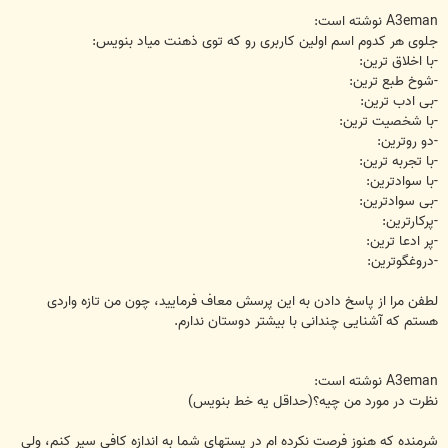
A3eman نوشته است:
جلوی هر کدوم اسم اولین کاربری رو که توی ذهنت میاد بنویس:
-با اخلاق ترین:
-شوخ طبع ترین:
-بی ادب ترین:
-با شخصیت ترین:
-دو روترین:
-با تجربه ترین:
-با سوادترین:
-بی سوادترین:
-پرکارترین:
-پر ادعا ترین:
-دروغگوترین:
لطفن مرا از پاسخ دادن به این پرسش معاف فرمایید، چون من تازه واردی
هستم که آشنایی چندانی با بیشتر دوستان ندارم.
A3eman نوشته است:
نظرت در مورد من چیه؟(حداقل یه خط بنویس)
شرمنده که هنوز فرصت نکرده ام در پستهای شما به اندازه کافی سیر کنم، ولی