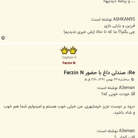
... و برنامه دیدنیها!
ASHKAN95 نوشته است:
فرزین و پارتی بازی
چی بگم!!! ما که تا حالا ازش خیری ندیدیم!
ب
ا
ل
ا
Captain II
Farzin N
Re: صندلی داغ با حضور Farzin N
پ
سه‌شنبه ۲۴ بهمن ۱۳۹۱, ۲:۲۰ ق.ظ
س
ت
A3eman نوشته است:
آقا خودت خوبی که؟
درود بر دوست عزیز خرمشهری. من خیلی خوب هستم و امیدوارم شما هم خوب
و شاد باشید.
A3eman نوشته است:
الان کجایی؟