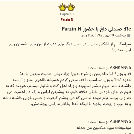
ا
ل
ا
Captain II
Farzin N
Re: صندلی داغ با حضور Farzin N
پ
سه‌شنبه ۲۴ بهمن ۱۳۹۱, ۲:۱۸ ق.ظ
س
ت
سپاسگزارم از اشکان خان و دوستان دیگر برای دعوت از من برای نشستن روی
این صندلی!
ASHKAN95 نوشته است:
قد و وزن؟ کلا ظاهرتون رو شرح بدین! زیاد بهش اهمیت میدین یا نه؟
حدود 167 و وزن متناسب با قد. سعی کردم همیشه ظاهری تمیز و آراسته
داشته باشم. تیپم بیشتر اسپورته و زیاد اهل کت و شلوار نیستم، هرچند که به
آنهم در جای خودش خیلی علاقه دارم. به پوشیدن لباس مارک دار اهمیت می
دم ولی بیشتر برام مهمه لباسی که می پوشم کیفیت و جنس خوبی داشته باشه
و به تیپ و ریختم بخوره تا اینکه فقط بخاطر مارکش بپوشمش.
ASHKAN95 نوشته است:
موضوعات مورد علاقتون من جمله،
فیلم