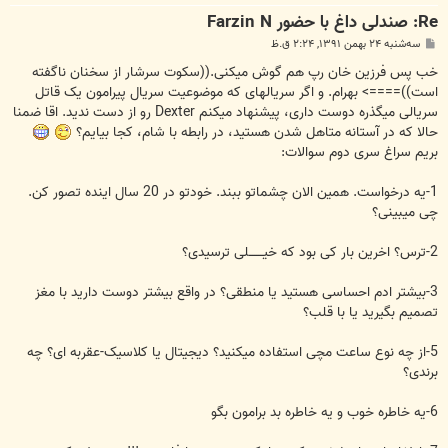
Re: صندلی داغ با حضور Farzin N
پ
سه‌شنبه ۲۴ بهمن ۱۳۹۱, ۲:۲۴ ق.ظ
س
ت
خب پس فرزین خان رپ هم گوش میکنی.((سکوت سرشار از سخنان ناگفته
است))====> بهرام. و اگر سریالهای که موضوعیت سریال پیرامون یک قاتل
سریالی میگذره دوست داری، پیشنهاد میکنم Dexter رو از دست ندید. اقا ضمنا
حالا که در آستانه متاهل شدن هستید، در رابطه با شام، کجا بیایم؟
بریم سراغ سری دوم سوالات:
1-یه درخواست. همین الان چشماتو ببند. خودتو در 20 سال اینده تصور کن.
چی میبینی؟
2-ترس؟ اخرین بار کی بود که خیـــــــلی ترسیدی؟
3-بیشتر ادم احساسی هستید یا منطقی؟ در واقع بیشتر دوست دارید با مغز
تصمیم بگیرید یا با قلب؟
5-از چه نوع ساعت مچی استفاده میکنید؟ دیجیتال یا کلاسیک-عقربه ای؟ چه
برندی؟
6-یه خاطره خوب و یه خاطره بد برامون بگو