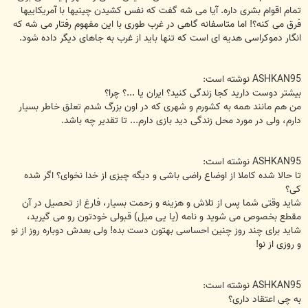
تمام اقوام بشری داره. آیا می شه گفت که نفس کشیدن چینیها با آمریکاییها
فرق می کنه؟! اما متاسفانه گاهی در غرب طوری با این مفهوم رفتار می شه که
انگار دموکراسی هدیه ای است که تنها باید از غرب به جاهای دیگر داده شود.
ASHKAN95 نوشته است:
بیشتر دوست دارید کجا زندگی کنید؟ ایران یا ...؟ چرا؟
من هم مانند همه به کشورم و شهری که در اون بزرگ شدم تعلق خاطر بسیار
دارم، ولی در مورد محل زندگی دید بازی دارم... تا تقدیر چه باشد.
ASHKAN95 نوشته است:
تا حالا شده کاملا از اوضاع راضی باشی و دیگه چیزی از خدا نخوای؟ اگر شده
کی؟
شاید وقتی شما پس از تلاش و هزینه و زحمت بسیار، فارغ از تحصیل در آن
مقطع بخصوص می شوید و نامه (یا یی میل) قبولی خودتون رو می گیرید،
شاید برای چند روز چنین احساسی بهتون دست بده! ولی بعدش دوباره روز از نو
و روزی از نو!
ASHKAN95 نوشته است:
به چی اعتقاد داری؟