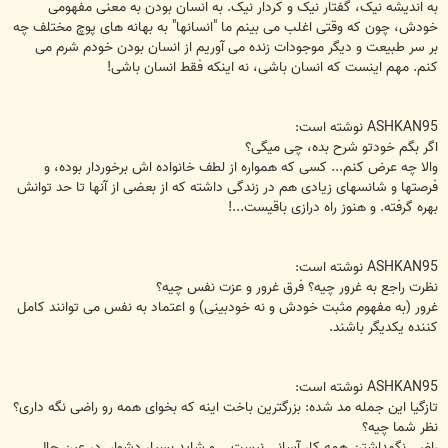
به اندیشه نیک، گفتار نیک و کردار نیک. به انسان بودن به معنی مفهومی
خودش، چون که وقتی اغلب می بینم ما "انسانها" به بهانه های پوچ مختلف چه
بر سر طبیعت و دیگر موجودات زنده می آوریم از انسان بودن خودم شرم می
کنم. مهم اینست که انسان باشی، نه اینکه فقط انسان باشی!
ASHKAN95 نوشته است:
اگر بگم خودتو شرح بده، چی میگی؟
والا چه عرض کنم... کسی که همواره از لطف خانواده اش برخوردار بوده، و
فرصتها و شانسهای زیادی هم در زندگی داشته که از بعضی از آنها تا حد توانش
بهره گرفته. و هنوز راه درازی باقیست...!
ASHKAN95 نوشته است:
نظرت راجع به غرور چیه؟ فرق غرور و عزت نفس چیه؟
غرور (به مفهوم مثبت خودش و نه خودبینی) و اعتماد به نفس می توانند کامل
کننده یکدیگر باشند.
ASHKAN95 نوشته است:
تازگیا این جمله مد شده: بزرگترین باخت اینه که بخوای همه رو راضی نگه داری؟
نظر شما چیه؟
راضی نگهداشتن همه کار آسانی نیست... و شاید بسیار دشوار. در عین حال