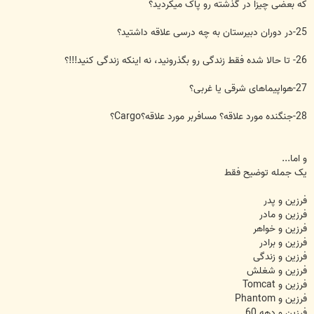
که بعضی چیزا در گذشته رو پاک میکردید؟
25-در دوران دبیرستان به چه درسی علاقه داشتید؟
26- تا حالا شده فقط زندگی رو بگذرونید، نه اینکه زندگی کنید!!!؟
27-هواپیماهای شرقی یا غربی؟
28-جنگنده مورد علاقه؟ مسافربر مورد علاقه؟Cargo؟
و اما...
یک جمله توضیح فقط
فرزین و پدر
فرزین و مادر
فرزین و خواهر
فرزین و برادر
فرزین و زندگی
فرزین و شغلش
فرزین و Tomcat
فرزین و Phantom
فرزین و دهه 60