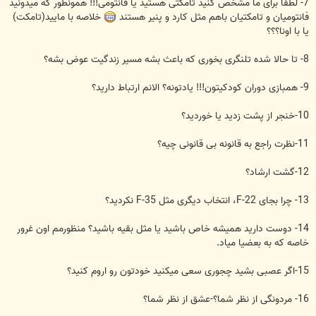
7- لطفا برای ما مشخص کنید تامکتی هستید یا فانتومی!!! همونطور که میدونید
فانتومیان و تامکتیان باهم مثل کارد و پنیر هستند
خلاصه با مایید(تامکت)
یا با اونا؟؟؟
8- تا حالا شده تلنگری بخوری که باعث بشه مسیر زندگیت عوض بشه؟
9- همبازی دوران کودکیتون!!! یادتونه؟ الانم ارتباط دارید؟
10-خنجر از پشت زدید یا خوردید؟
11-نظرت راجع به قانونه بی قانونی چیه؟
12-گشت ارشاد؟
13- چرا بجای F-22، انتخاب دیگری مثل F-35 نکردید؟
14- دوست دارید همیشه خاص باشید یا مثل بقیه باشید؟ منظورمم اون غرور
خاصه که به بعضیا میاد.
15-اگر عصبی بشید چجوری سعی میکنید خودتون رو اروم کنید؟
16- مردونگی از نظر شما؟-عشق از نظر شما؟