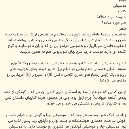
موسیقی
کتاب
هنرمند مورد علاقه؟
هنر مورد علاقه؟
شعر
به فیلم و سینما علاقه زیادی دارم ولی معتقدم هر فیلمی ارزش در سینما دیده
شدن رو نداره. از نظر ژانر، فیلمهای جنگی، علمی-تخیلی و جنایی روانشناسانه
(تعقیب قاتلان سریالی!)، و همچنین فیلمهایی رو که پایان ناخوشایند و گیج
کننده ای دارند دوست دارم. سریالهای تلویزیونی هم به همین ترتیب.
فیلم باید خوش-ساخت باشه و به ضریب هوشی مخاطب توهین نکنه! برای
نمونه، خیلی عصبانی شدم وقتی در فیلم پرل هاربر دیدم چطور هواپیماهای
زیرو و زیک ژاپنی رزمناوهای مدرن کلاس ناکس (!!) و اسپرونز (!!) آمریکایی رو
منفجر می کردند!
اولین کتابی که خوندم (البته به استثنای سری کامل تن تن که از کودکی از حفظ
بودم) "قلعه حیوانات" جرج ارول بود. ولی در مجموع طرف کتابهای داستان نمی
رم، و کتابهای تاریخی و تکنیکی می خرم و می خونم.
زیاد تو کوک هنر نیستم، هر چند که از موسیقی زیبا و گوش نواز، فیلم خوب و
خوش ساخت، معماری هوشمندانه و چشم نواز، و تابلوی زیبا بسیار لذت می
برم. موسیقی جاز و موسیقی فولکلور هر کشوری رو دوست دارم. به موسیقی