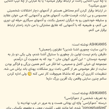
با چه تیپ ادمایی راحت تر ارتباط برقرار میکنید؟ یا به عبارتی از چه تیپ ادمایی
دوری میکنید؟
در ارتباط برقرار کردن آدم محتاطی هستم. از آدمهای دچار اختلالات شخصیتی
محسوس و بی ثبات، فرصت-طلب، آدمهای هایپر و آدمهایی که می خوان عقاید
و سلیقه خودشون رو به دیگران تحمیل بکنند، و آدمهای سیگاری حرفه ای دوری
می کنم، و طبیعیه که با آدمهایی که علایق مشترکی با من دارند راحتتر ارتباط
برقرار می کنم.
ASHKAN95 نوشته است:
با این سایت چجوری اشنا شدین؟ نظرتون راجعبش؟
دقیقن یادم نیست اولین بار چطوری با سنترال آشنا شدم، ولی یکی دو بار به
توصیه دوستان – این آخری کیوان جان – بود که به عضویت آن درآمدم.
مجموعه ای خیلی کامل و صمیمی، اما فکر می کنم همین بزرگی و فراگیر بودن
سایت از نظر موضوعی هر از گاهی باعث بروز مشکلات پهنای باند براش می شه.
تنظیمات کاربری آن هم که ماشالا هیچوقت کار نمی کنه
ولی اداره کردن
سالم چنین سایتی واقعن یک آفرین بزرگ داره!
ASHKAN95 نوشته است:
یه تعریف شخصی از دموکراسی؟
درسته "دموکراسی" واژه ای یونانی هست و به مرور در غرب نهادینه یا
"conceptualized" شده، اما مانند نفس کشیدن معنی و مفهوم یکسانی برای