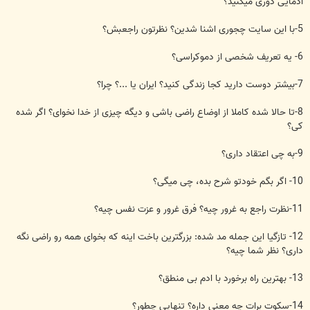
ادمایی دوری میکنید؟
5-با این سایت چجوری اشنا شدین؟ نظرتون راجعبش؟
6- یه تعریف شخصی از دموکراسی؟
7-بیشتر دوست دارید کجا زندگی کنید؟ ایران یا ...؟ چرا؟
8-تا حالا شده کاملا از اوضاع راضی باشی و دیگه چیزی از خدا نخوای؟ اگر شده
کی؟
9-به چی اعتقاد داری؟
10- اگر بگم خودتو شرح بده، چی میگی؟
11-نظرت راجع به غرور چیه؟ فرق غرور و عزت نفس چیه؟
12- تازگیا این جمله مد شده: بزرگترین باخت اینه که بخوای همه رو راضی نگه
داری؟ نظر شما چیه؟
13- بهترین راه برخورد با ادم بی منطق؟
14-سکوت برات چه معنی داره؟ تنهایی چطور؟