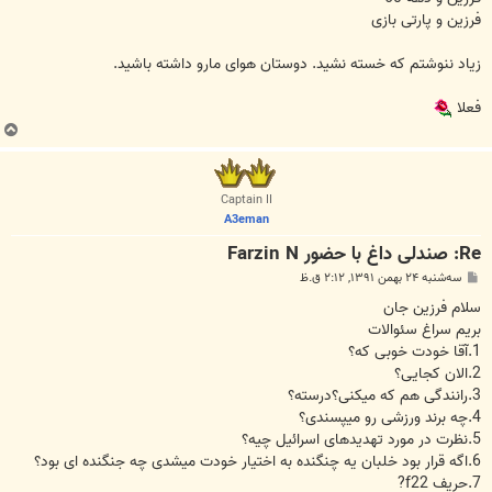
فرزین و پارتی بازی
زیاد ننوشتم که خسته نشید. دوستان هوای مارو داشته باشید.
فعلا
ب
ا
ل
ا
Captain II
A3eman
Re: صندلی داغ با حضور Farzin N
پ
سه‌شنبه ۲۴ بهمن ۱۳۹۱, ۲:۱۲ ق.ظ
س
ت
سلام فرزین جان
بریم سراغ سئوالات
1.آقا خودت خوبی که؟
2.الان کجایی؟
3.رانندگی هم که میکنی؟درسته؟
4.چه برند ورزشی رو میپسندی؟
5.نظرت در مورد تهدیدهای اسرائیل چیه؟
6.اگه قرار بود خلبان یه چنگنده به اختیار خودت میشدی چه جنگنده ای بود؟
7.حریف f22?