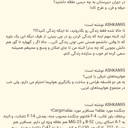
در دوران دبیرستان به چه درسی علاقه داشتید؟
حرفه و فن، و طرح کاد!
ASHKAN95 نوشته است:
تا حالا شده فقط زندگی رو بگذرونید، نه اینکه زندگی کنید!!!؟
آره، البته مهم اینه که زندگی کردن رو در چی ببینی. از طرف دیگه این یک باوره
که تا وقتی دانشجو هستی نمی تونی زندگی کنی... حالا اگر ز گهواره تا گور هم
دانش بجویی که چه بدتر! البته من تا جای امکان و وسع و محیطم همیشه
سعی کرده ام خوب و سازنده زندگی کنم.
ASHKAN95 نوشته است:
هواپیماهای شرقی یا غربی؟
به هر دو فلسفه طراحی و ساخت و بکارگیری هواپیما احترام می ذارم، ولی خب
در مجموع هواپیماهای غربی.
ASHKAN95 نوشته است:
جنگنده مورد علاقه؟ مسافربر مورد علاقه؟Cargo؟
برخلاف باور غالب، F-4 فانتوم جنگنده محبوب منه، بعدش F-14 تامکت، و البته
به A-1 اسکای ریدر، B-52 و MiG-23 هم علاقه ویژه ای دارم. مسافربر هم
بویینگ 727. کارگو هم C-130 هرکولس، و البته C-47 داکوتا و هندلی پیج