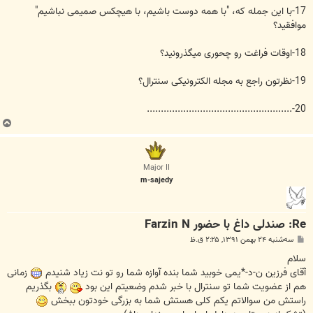
17-با این جمله که، "با همه دوست باشیم، با هیچکس صمیمی نباشیم"
موافقید؟
18-اوقات فراغت رو چحوری میگذرونید؟
19-نظرتون راجع به مجله الکترونیکی سنترال؟
20-....................................................
ب
ا
ل
ا
Major II
m-sajedy
Re: صندلی داغ با حضور Farzin N
پ
سه‌شنبه ۲۴ بهمن ۱۳۹۱, ۲:۲۵ ق.ظ
س
ت
سلام
آقای فرزین ن-د-*یمی خوبید شما بنده آوازه شما رو تو نت زیاد شنیدم
زمانی
هم از عضویت شما تو سنترال با خبر شدم وضعیتم این بود
بگذریم
راستش من سوالاتم یکم کلی هستش شما به بزرگی خودتون ببخش