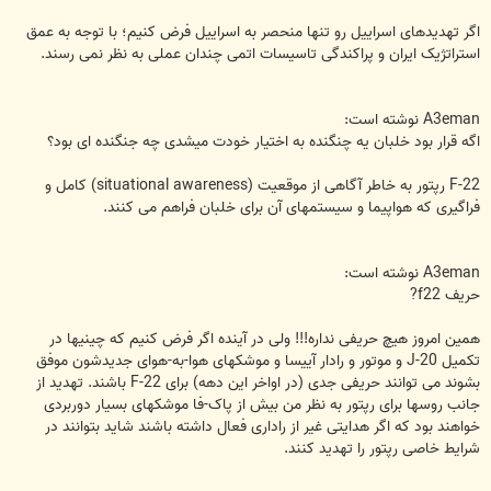
اگر تهدیدهای اسراییل رو تنها منحصر به اسراییل فرض کنیم؛ با توجه به عمق
استراتژیک ایران و پراکندگی تاسیسات اتمی چندان عملی به نظر نمی رسند.
A3eman نوشته است:
اگه قرار بود خلبان یه چنگنده به اختیار خودت میشدی چه جنگنده ای بود؟
F-22 رپتور به خاطر آگاهی از موقعیت (situational awareness) کامل و
فراگیری که هواپیما و سیستمهای آن برای خلبان فراهم می کنند.
A3eman نوشته است:
حریف f22?
همین امروز هیچ حریفی نداره!!! ولی در آینده اگر فرض کنیم که چینیها در
تکمیل J-20 و موتور و رادار آییسا و موشکهای هوا-به-هوای جدیدشون موفق
بشوند می توانند حریفی جدی (در اواخر این دهه) برای F-22 باشند. تهدید از
جانب روسها برای رپتور به نظر من بیش از پاک-فا موشکهای بسیار دوربردی
خواهند بود که اگر هدایتی غیر از راداری فعال داشته باشند شاید بتوانند در
شرایط خاصی رپتور را تهدید کنند.