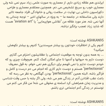
ایرلندی هم علاقه زیادی دارم. از معماری به صورت علمی زیاد سرم نمی شه ولی
معماری خوب رو سریع تشخیص می دم. همچنین معتقدم معماری و طراحی
دکوراسیون داخلی بی نهایت در سلامت روانی و خانوادگی افراد جامعه تاثیر
دارند ولی متاسفانه در جامعه ما – به ویژه در سالهای اخیر – توجه چندانی به
آنها نمی شه. هنر مورد علاقه من "نقاشی هواپیمایی" یا "aviation art" هست
که شاید زیاد تعجب برانگیز نباشه.
ASHKAN95 نوشته است:
کدوم یکی از اخلاقیات خودتون رو بیشتر میپسندین؟ کدوم رو بیشتر نکوهش
میکنید؟
... به همه بدون توجه به موقعیت اجتماعی یا عقلانیشون احترام می گذارم.
دوست دارم به حیوانها و آدمها تا جای امکان کمک کنم. هیچوقت چیزی رو که
خودم دوست ندارم یا نمی فهمم برای دیگری هم نمی خوام. به قول معروف
"perfectionist" هستم و دوست دارم کاری که انجام می دم درست و کامل و
فراگیر باشه. البته همین "perfectionist" بودن گهگاهی به نظر می رسه که
باعث عقب افتادن آدم در زندگی هم می شه، ولی اگر بشه با حس وقت-شناسی
و مدیریت زمان همراهش کرد اسلحه ی مخوفی می شه! من فکر می کنم می
تونستم در زندگی آدم اجتماعی تری باشم.
ASHKAN95 نوشته است: