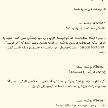
همینجاها زیر سایه شما
A3eman نوشته است:
رانندگی هم که میکنی؟درسته؟
با وجود اینکه سالهاست که گواهینامه دارم، ولی خیر رانندگی نمی کنم، شاید به
خاطر اینکه هیچوقت ماشین نداشته ام. البته همین باعث شده که "اثر کربنی"
(carbon footprint) زیست-محیطی من نسبت به خیلیهای دیگه خیلی کمتر
باشه
A3eman نوشته است:
چه برند ورزشی رو میپسندی؟
اگر منظورت برند پوشاک ورزشی هستش، آدیداس – و گاهی نایکی – ولی اگر
منظورت رشته ورزشی هست، مسابقات اتومبیلرانی فرمول-1.
A3eman نوشته است:
نظرت در مورد تهدیدهای اسرائیل چیه؟