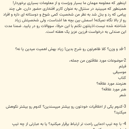
اینطور که معلومه مهمان ما بسیار ویژست و از معلومات بسیاری برخوردار!
همینطور که میبینید در سنترال به عنوان کاربر افتخاری حضور دارن. طی چند
پیامی که رد و بدل شد به نظر من شخصیت کمی شوخ و دوستانه ای داره و افراد
رو از بالا نگاه نمیکنه! اسمش بین بچه ها اشناست، ولی شخصیتش زیاد
شناخته شده نیست.اذیتتون نکنم با این حرفا، سووالات رو در یابید. ضمنا مدت
این صندلی به درخواست فرزین عزیز یک هفته است.
1-قد و وزن؟ کلا ظاهرتون رو شرح بدین! زیاد بهش اهمیت میدین یا نه؟
2-موضوعات مورد علاقتون من جمله،
فیلم
موسیقی
کتاب
هنرمند مورد علاقه؟
هنر مورد علاقه؟
شعر
3-کدوم یکی از اخلاقیات خودتون رو بیشتر میپسندین؟ کدوم رو بیشتر نکوهش
میکنید؟
4- با چه تیپ ادمایی راحت تر ارتباط برقرار میکنید؟ یا به عبارتی از چه تیپ