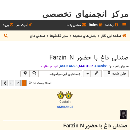
مرکز انجمنهای تخصصی
راهنما
Rules
تماس با ما
ثبت نام
ورود
ج
صفحه اول تالار
بخش‌‌هاي متفرقه
ساير گفتگوها
صندلي داغ
س
ت
صندلی داغ با حضور Farzin N
ج
و
مدیران انجمن:
AGeNiS1
,
MASTER
,
ASHKAN95
,
شوراي نظارت
جستجو
جستجوی پیشرفت
قفل شده
1
تعداد پست ها:34
3
2
بعدی
Captain
ASHKAN95
صندلی داغ با حضور Farzin N