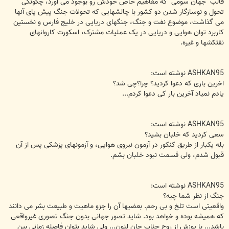
قالب "جهان سومی" که مفاهیم خاص خودش رو بوجود می آورد، چگونگی
تحول و نوسازگار شدن دو کشور با چالشهایی که تحولات جنگ پیش پای آنها
می گذاشت، موضوع نفت و جنگ، جنگهای دریایی در خلیج فارس و نخستین
کاربرد توان هوایی و دریایی در یک عملیات مشترک، اسکورت کاروانهای
نفتکشها و غیره.
ASHKAN95 نوشته است:
اخرین باری که دعوا کردید؟ چرا؟چی شد؟
یادم نمیاد آخرین بار کی دعوا کردم...
ASHKAN95 نوشته است:
سعی کردید که خلبان بشید؟
بله یکبار از طریق کنکور در آزمون نیروی هوایی، و آزمونهای پزشکی پس از آن
قبول شدم، ولی قسمت نبود خلبان بشم.
ASHKAN95 نوشته است:
جنگ از نظر شما چیه؟
واقعیتی است تلخ و بی رحم. بعضیها آن را جزو ماهیت و طبیعت بشر می دانند
که همیشه بوده و خواهد بود. شاید تصور جهانی بدون جنگ تصوری غیرواقعی
باشد... با پوزش از روح جناب جان لنون... ولی شاید بتوان فاصله زمانی بین