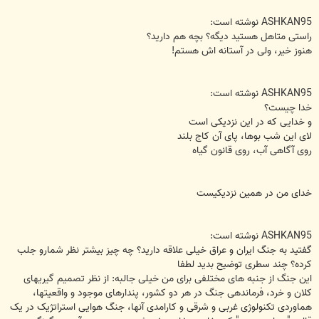
ASHKAN95 نوشته است:
راستی متاهل هستید دیگه؟ بچه هم دارید؟
هنوز خیر، ولی در آستانه اش هستم!
ASHKAN95 نوشته است:
خدا چیست؟
و خدایی كه در اين نزديكی است‌
لای اين شب بوها، پای آن كاج بلند
روی آگاهی آب‌، روی قانون گياه‌
خدای من در همین نزدیکیست
ASHKAN95 نوشته است:
گفتید به جنگ ایران و عراق خیلی علاقه دارید؟ چه چیز بیشتر نظر شمارو جلب
کرده؟ چند سطری توضیح بدید لطفا
این جنگ از جنبه های مختلفی برای من خیلی جالبه: از نظر تصمیم گیریهای
کلان و خرد، فرماندهی جنگ در هر دو کشور، پندارهای موجود و واقعیتها،
هماوردی تکنولوژی غربی و شرقی و کارامدی آنها، جنگ هوایی استراتژیک در یک