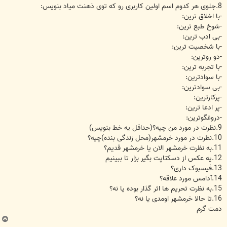
8.جلوی هر کدوم اسم اولین کاربری رو که توی ذهنت میاد بنویس:
-با اخلاق ترین:
-شوخ طبع ترین:
-بی ادب ترین:
-با شخصیت ترین:
-دو روترین:
-با تجربه ترین:
-با سوادترین:
-بی سوادترین:
-پرکارترین:
-پر ادعا ترین:
-دروغگوترین:
9.نظرت در مورد من چیه؟(حداقل یه خط بنویس)
10.نظرت در مورد خرمشهر(محل زندگی بنده)چیه؟
11.به نظرت خرمشهر الان یا خرمشهر قدیم؟
12.یه عکس از دسکتاپت بگیر بزار تا ببینیم
13.فیسبوک داری؟
14.آدامس مورد علاقه؟
15.به نظرت تحریم ها اثر گذار بوده یا نه؟
16.تا حالا خرمشهر اومدی یا نه؟
دمت گرم
ب