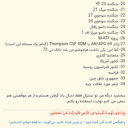
20- جنگنده YF 23
21- جنگنده میگ 21
22- جنگنده سوخوی 27
23- جنگنده سوخوی 24
24- جنگنده داسو رافال
25- جنگنده داسو میراژ اف 1
26- پروژه M-ATF
27-رادار AN/APG 69 یا Thompson CSF RDM (کدام یک مسئله این است)
28- آها این یکی داشت فراموشم می شد تانک تی 72
29- ماهاتما گاندی
30- کشور آمریکا
31- کشور فدراسیون روسیه
32- فرانسه
33- جمهوری خلق چین
34- شعر مورد علاقت چیه
ببخشید دیگه من تو سنترال فقط دنبال یاد گرفتن هستم و از هر موقعیتی هم
سعی می کنم نهایت استفاده رو بکنم
وَإِذَا قِیلَ لَهُمْ لَا تُفْسِدُوا فِی الْأَرْضِ قَالُوا إِنَّمَا نَحْنُ مُصْلِحُونَ
و هنگامی که به آنان گفته شود : در زمین فساد نکنید، می‌گویند : ما فقط اصلاح‌ کننده‌ایم!