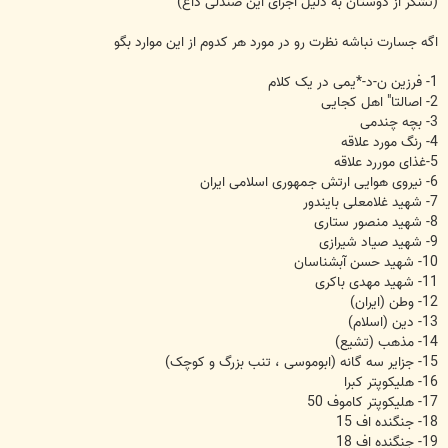
(تشکر از دوستان به دلیل اجرای این صندلی داغ)
اگه جسارت نباشه نظرت رو در مورد هر کدوم از این موارد بگو
1- فرزین ن-د-*یمی در یک کلام
2- اصالتا" اهل کجایی
3- بچه چندمی
4- رنگ مورد علاقه
5-غذای موررد علاقه
6- نیروی هوایی ارتش جمهوری اسلامی ایران
7- شهید غلامعلی بایندور
8- شهید منصور ستاری
9- شهید صیاد شیرازی
10- شهید حسن آبشناسان
11- شهید مهدی باکری
12- وطن (ایران)
13- دین (اسلام)
14- مذهب (تشیع)
15- جزایر سه گانه (ابوموسی ، تنب بزرگ و کوچک)
16- هلیکوپتر کبرا
17- هلیکوپتر کاموف 50
18- جنگنده اف 15
19- جنگنده اف 18