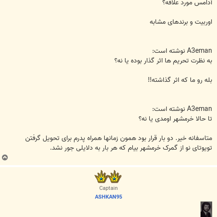
آدامس مورد علاقه؟
اوربیت و برندهای مشابه
A3eman نوشته است:
به نظرت تحریم ها اثر گذار بوده یا نه؟
بله رو ما که اثر گذاشته!!
A3eman نوشته است:
تا حالا خرمشهر اومدی یا نه؟
متاسفانه خیر. دو بار قرار بود همون زمانها همراه پدرم برای تحویل گرفتن
تویوتای نو از گمرک خرمشهر بیام که هر بار به دلایلی جور نشد.
ب
ا
ل
ا
Captain
ASHKAN95