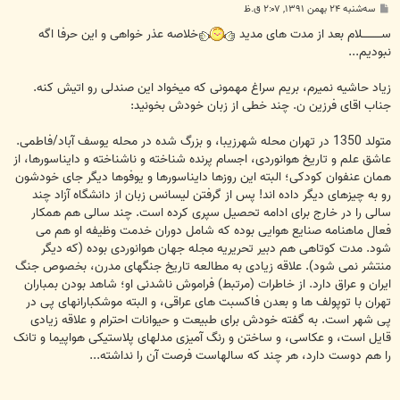
پ
سه‌شنبه ۲۴ بهمن ۱۳۹۱, ۲:۰۷ ق.ظ
س
ت
ســـــــــــلام بعد از مدت های مدید
خلاصه عذر خواهی و این حرفا اگه
نبودیم...
زیاد حاشیه نمیرم، بریم سراغ مهمونی که میخواد این صندلی رو اتیش کنه.
جناب اقای فرزین ن. چند خطی از زبان خودش بخونید:
متولد 1350 در تهران محله شهرزیبا، و بزرگ شده در محله یوسف آباد/فاطمی.
عاشق علم و تاریخ هوانوردی، اجسام پرنده شناخته و ناشناخته و دایناسورها، از
همان عنفوان کودکی؛ البته این روزها دایناسورها و یوفوها دیگر جای خودشون
رو به چیزهای دیگر داده اند! پس از گرفتن لیسانس زبان از دانشگاه آزاد چند
سالی را در خارج برای ادامه تحصیل سپری کرده است. چند سالی هم همکار
فعال ماهنامه صنایع هوایی بوده که شامل دوران خدمت وظیفه او هم می
شود. مدت کوتاهی هم دبیر تحریریه مجله جهان هوانوردی بوده (که دیگر
منتشر نمی شود). علاقه زیادی به مطالعه تاریخ جنگهای مدرن، بخصوص جنگ
ایران و عراق دارد. از خاطرات (مرتبط) فراموش ناشدنی او؛ شاهد بودن بمباران
تهران با توپولف ها و بعدن فاکسبت های عراقی، و البته موشکبارانهای پی در
پی شهر است. به گفته خودش برای طبیعت و حیوانات احترام و علاقه زیادی
قایل است، و عکاسی، و ساختن و رنگ آمیزی مدلهای پلاستیکی هواپیما و تانک
را هم دوست دارد، هر چند که سالهاست فرصت آن را نداشته...