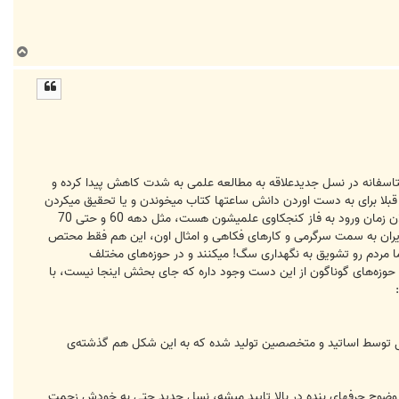
ب
ا
ل
ا
متاسفانه در نسل جدیدعلاقه به مطالعه علمی به شدت کاهش پیدا کرده و
ه قبلا برای به دست اوردن دانش ساعتها کتاب میخوندن و یا تحقیق میکردن
تا به عمق موضوع برسند، الان نهایتا حاضر هستند چند خط مطلب بخونن و بعد خسته میشن، یعنی دیگه نسل دهه 80 که الان زمان ورود به فاز کنجکاوی علمیشون هست، مثل دهه 60 و حتی 70
یران به سمت سرگرمی و کارهای فکاهی و امثال اون، این هم فقط محتص
ما مردم رو تشویق به نگهداری سگ! میکنند و در حوزه‌های مختلف
حوزه‌های گوناگون از این دست وجود داره که جای بحثش اینجا نیست، با
الب جدید انجمن در کانال مطرح بشه و مطالب به نوعی یادآوری و تبلیغ محتوای ارزشمندی که طی بیش از 10 سال توسط اساتید و متخصصین تولید شده که به این شکل هم گذشته‌ی
ضوح حرفهای بنده در بالا تایید میشه، نسل جدید حتی به خودش زحمت