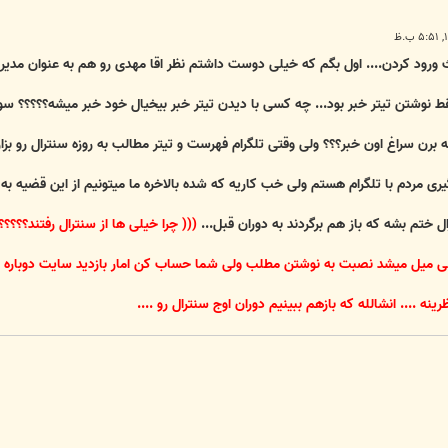
ورود کردن.... اول بگم که خیلی دوست داشتم نظر اقا مهدی رو هم به عنوان مدیر سن
ط نوشتن تیتر خبر بود... چه کسی با دیدن تیتر خبر بیخیال خود خبر میشه؟؟؟؟؟ سوال
برن سراغ اون خبر؟؟؟ ولی وقتی تلگرام فهرست و تیتر مطالب به روزه سنترال رو بزاره 
 مردم با تلگرام هستم ولی خب کاریه که شده بالاخره ما میتونیم از این قضیه به 
ل ختم بشه که باز هم برگردند به دوران قبل...
((( چرا خیلی ها از سنترال رفتند؟؟؟؟
بی میل میشد نصبت به نوشتن مطلب ولی شما حساب کن امار بازدید سایت دوباره بالا 
رینه .... انشالله که بازهم ببینیم دوران اوج سنترال رو ....