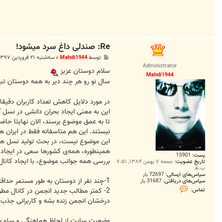
N
Re: صندلی داغ سرد میشود!
پ
توسط
Mahdi1944
»
سه‌شنبه ۲۱ فروردین ۱۳۹۷, ۶:۴۴ ق.ظ
س
Administrator
ت
سلام دوستان عزیز
Mahdi1944
سال نو رو هر چند دیر به همه دوستان تب
در مورد دلایل کاهش تعداد کاربران دقیق
این به معنی ایجاد بحران دانشی در نسل آ
نیستند. این هم متاسفانه فقط در ایران
این موضوع نیست، در بحث تولید نسل هم سل
همینطوره، همه‌ی کشورها سعی در ایجاد ف
پست:
15901
بررسی همه جوانب موضوع، با ایجاد کانال
تاریخ عضویت:
جمعه ۷ بهمن ۱۳۸۴, ۷:۵۱
ب.ظ
سپاس‌های ارسالی:
72697 بار
1-چند نفر از دوستان به طور مستمر حداقل روزی بیش از 5 مطلب خلاصه و یا لینک به مجتوا رو در کانال ارسال کنند
سپاس‌های دریافتی:
31687 بار
ت
تماس:
م
ا
درخشان انجمن زنده بشه و کاربرانی جذب 
س
M
a
وضعیت سایت از لحاظ هماهنگی و سئو بس