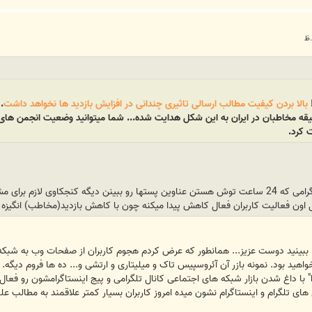
بالا بردن کیفیت مطالب ارسالی تاثیری چندانی در افزایش بازدید ها نخواهد داشت
.
 سلیقه مخاطبان در ایران به این شکل هدایت شده... شما میتوانید وضعیت انجمن های
ت کرد.
رک تر میگم «اگر کاربران از طریق تلگرامی که 24 ساعت توش هستن عناوین پستها رو ببینن دیگه ک
 اون فعالیت کاربران فعال کاهش پیدا میکنه چون با کاهش بازدید(مخاطب) انگیزه ک
م. ببینید دوست عزیز... همانطور که عرض کردم هجوم کاربران از صفحات وب به شب
بود. نمونه بازر آن آئروسپیس تاک و میلیتاری و ارتشی و... ده ها فروم دیگه. ال
" با داغ شدن بازار شبکه های اجتماعی کانال تلگرامی و پیج اینستاگرامشون رو ف
 های تلگرام و اینستاگرام نشون میده امروز کاربران بسیار کمتر علاقمند به مطالب