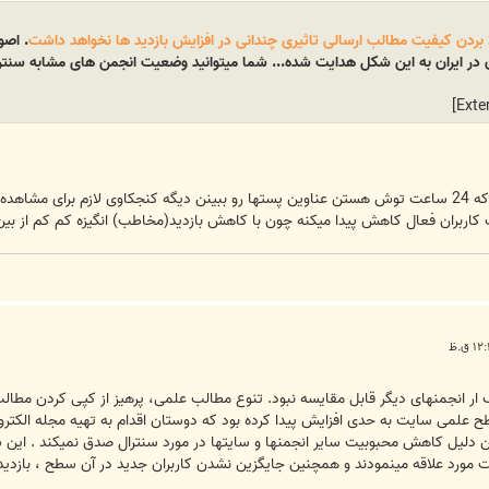
ا بردن کیفیت مطالب ارسالی تاثیری چندانی در افزایش بازدید ها نخواهد داشت
. اصو
ن در ایران به این شکل هدایت شده... شما میتوانید وضعیت انجمن های مشابه سنترال
رک تر میگم «اگر کاربران از طریق تلگرامی که 24 ساعت توش هستن عناوین پستها رو ببینن دیگه کنجکاوی
 کاربران فعال کاهش پیدا میکنه چون با کاهش بازدید(مخاطب) انگیزه کم کم از بین
ر انجمنهای دیگر قابل مقایسه نبود. تنوع مطالب علمی، پرهیز از کپی کردن مطالب سا
طح علمی سایت به حدی افزایش پیدا کرده بود که دوستان اقدام به تهیه مجله الکترون
ن دلیل کاهش محبوبیت سایر انجمنها و سایتها در مورد سنترال صدق نمیکند . ای
ات مورد علاقه مینمودند و همچنین جایگزین نشدن کاربران جدید در آن سطح ، بازدی