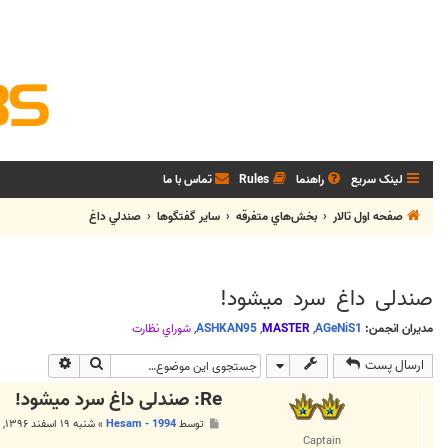
لینک سریع
راهنما
Rules
تماس با ما
صفحه اول تالار
بخش‌‌هاي متفرقه
ساير گفتگوها
صندلي داغ
صندلی داغ سرد میشود!
مدیران انجمن:
AGeNiS1
,
MASTER
,
ASHKAN95
,
شوراي نظارت
جستجو
جستجوی پی
ارسال پست
Re: صندلی داغ سرد میشود!
پ
توسط
Hesam - 1994
»
شنبه ۱۹ اسفند ۱۳۹۶, ۹:۰۹ ب.ظ
س
Captain