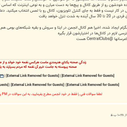
ه خودشون رو از طریق کانال و پیج‌ها به دست میارن و به نوعی اینترنت که اساس
ر کار نیست و فقط به جای کنترل تلویزیون، کانال رو با لمس انتخاب میکنید. دعا 
ت تنزل خواهد یافت
ام ایجاد شده، اخیرا هم کانال انجمن در ایتا و سروش و بقیه شبکه‌های بومی هم ای
CentralCl هست
زندگي صحنه يکتاي هنرمندي ماست هرکسي نغمه خود خواند و از ص
صحنه پيوسته به جاست خرم آن نغمه که مردم بسپارند به يا
|
[External Link Removed for Guests]
|
[External Link Removed for Guests]
[External Link Removed for Guests]
|
[External Link Removed for Guests]
|
[External Link Removed for Guests]
لطفا سوالات فني را فقط در خود انجمن مطرح بفرماييد، به اين سوالات در PM پاسخ داده نخواهد شد