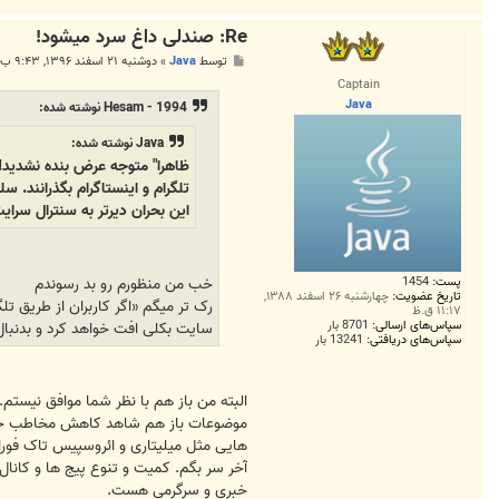
Re: صندلی داغ سرد میشود!
پ
توسط
Java
»
دوشنبه ۲۱ اسفند ۱۳۹۶, ۹:۴۳ ب.ظ
س
Captain
ت
Java
Hesam - 1994 نوشته شده:
Java نوشته شده:
ظاهرا" متوجه عرض بنده نشدید!
تلگرام و اینستاگرام بگذرانند.
این بحران دیرتر به سنترال سرای
پست:
1454
خب من منظورم رو بد رسوندم
تاریخ عضویت:
چهارشنبه ۲۶ اسفند ۱۳۸۸,
۱۱:۱۷ ق.ظ
سپاس‌های ارسالی:
8701 بار
سایت بکلی افت خواهد کرد و بدنبال
سپاس‌های دریافتی:
13241 بار
البته من باز هم با نظر شما موافق نیست
موضوعات باز هم شاهد کاهش مخاطب خواهید 
هایی مثل میلیتاری و ائروسپیس تاک فورا
آخر سر بگم. کمیت و تنوع پیج ها و کانال
خبری و سرگرمی هست.