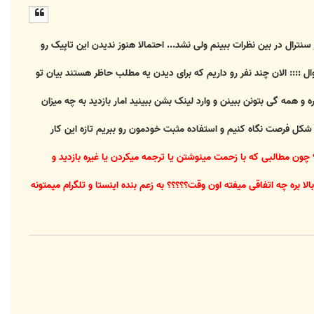
ل
ا
ترال در بین نظرات ببینم ولی نشد... احتمالا هنوز ندیدن این تاپیک رو
 :::: الان چند نفر رو داریم که برای دیدن یه مطلب حاظر هستند بیان تو
و همه گی بتونن ببینن و وارد لینک بشن ببینید امار بازدید به چه میزان
شکل فرصت نگاه کنیم و استفاده مثبت خودمون رو ببریم تازه این کار
؟ چون مطالبی که با زحمت مینوشتن یا ترجمه میکردن یا غیره بازدید و
بره چه اتفاقی میفته اون وقت؟؟؟؟؟ به زعم بنده اینستا و تلگرام میمتونه