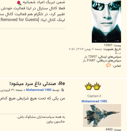
ضمن تبریک اعیاد شعبانیه
فعلا کانال سنترال در ایتا فعالیت خودش ر
تغییر کرد، در تلگرام هم فعالیت کانال سنت
لینک کانال ایتا:
[External Link Removed for Guests]
پست:
15901
تاریخ عضویت:
جمعه ۷ بهمن ۱۳۸۴, ۷:۵۱
ب.ظ
سپاس‌های ارسالی:
72697 بار
سپاس‌های دریافتی:
31687 بار
ت
تماس:
م
ا
س
M
Re: صندلی داغ سرد میشود!
a
h
پ
توسط
Mohammad 1985
»
جمعه ۳۱ فروردین ۱۳۹۷, ۱۲:۱۰ ق.ظ
d
س
i
Captain II
ت
من یکی که تحت هیچ شرایطی هیچ کدام از
1
Mohammad 1985
9
4
4
به همه سياستمداران مشکوک باش.
جکسون براون
پست:
4400