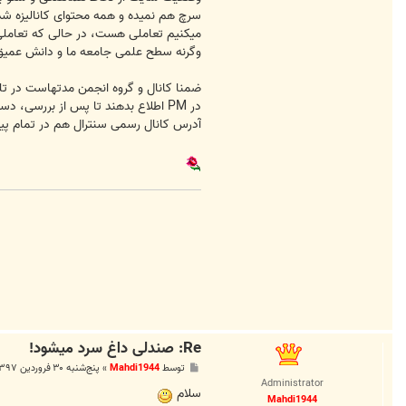
h
سرچ هم نمیده و همه محتوای کانالیزه شد
d
i
میکنیم تعاملی هست، در حالی که تعاملی د
1
وگرنه سطح علمی جامعه ما و دانش عمیق فردی در 20 تا 30 سال آینده به شد
9
4
4
ضمنا کانال و گروه انجمن مدتهاست در تلگر
در PM اطلاع بدهند تا پس از بررسی، دسترسی لازم در کانال‌ها در اختیارشون قرار بگیره
آدرس کانال رسمی سنترال هم در تمام پیامرسانها @ubs
Re: صندلی داغ سرد میشود!
پ
توسط
Mahdi1944
»
پنج‌شنبه ۳۰ فروردین ۱۳۹۷, ۱۰:۲۸ ب.ظ
س
Administrator
ت
سلام
Mahdi1944