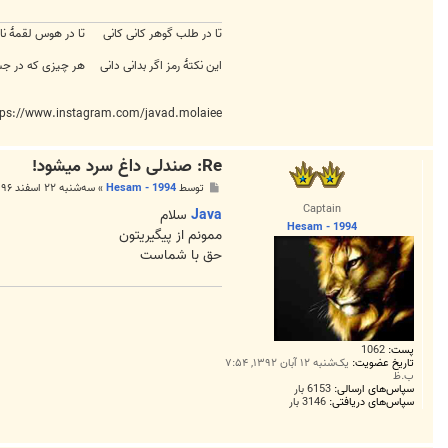
تا در طلب گوهر کانی کانی تا در هوس لقمهٔ نان
این نکتهٔ رمز اگر بدانی دانی هر چیزی که در جس
tps://www.instagram.com/javad.molaiee/
Re: صندلی داغ سرد میشود!
پ
توسط
Hesam - 1994
»
سه‌شنبه ۲۲ اسفند ۱۳۹۶, ۵:۱۰ ب.ظ
س
Captain
ت
Java
سلام
Hesam - 1994
ممونم از پیگیریتون
حق با شماست
پست:
1062
تاریخ عضویت:
یک‌شنبه ۱۲ آبان ۱۳۹۲, ۷:۵۴
ب.ظ
سپاس‌های ارسالی:
6153 بار
سپاس‌های دریافتی:
3146 بار