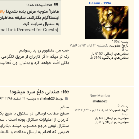
ت
Hesam - 1994
Java نوشته شده:
ظاهرا" متوجه عرض بنده نشدید!
بال
اینستاگرام بگذرانند. سلیقه مخاطبا
به سنترال سرایت کرد.
[External Link Removed for Guests]
پست:
1062
تاریخ عضویت:
یک‌شنبه ۱۲ آبان ۱۳۹۲, ۷:۵۴
خب من منظورم رو بد رسوندم
ب.ظ
سپاس‌های ارسالی:
6153 بار
سپاس‌های دریافتی:
3146 بار
بکلی افت خواهد کرد و بدنبال اون فعالیت
Re: صندلی داغ سرد میشود!
New Member
پ
توسط
shahab23
»
دوشنبه ۲۱ اسفند ۱۳۹۶, ۱۲:۴۳ ق.ظ
shahab23
س
پست:
2
ت
سلام
تاریخ عضویت:
شنبه ۱۷ دی ۱۳۹۰, ۵:۳۲
سطح مطالب ارسالی در سنترال با هیچ یک ا
ب.ظ
سپاس‌های ارسالی:
63 بار
کاربران از امتیازات سنترال بوده است . س
سپاس‌های دریافتی:
8 بار
سنترال نوعی مرجع محسوب میشد .بنابرای
قدیمی که اقدام به ارسال مقالات و تالیف