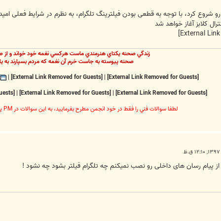
و شروع کرد، با توجه به قطعی بودن فیلترینگ تلگرام، به نظرم در شرایط فعلی امیدی
رال کلابز آغاز خواهد شد
زندگي صحنه يکتاي هنرمندي ماست هرکسي نغمه خود خواند و از ص
صحنه پيوسته به جاست خرم آن نغمه که مردم بسپارند به يا
|
[External Link Removed for Guests]
|
[External Link Removed for Guests]
[External Link Removed for Guests]
|
[External Link Removed for Guests]
|
[External Link Removed for Guests]
لطفا سوالات فني را فقط در خود انجمن مطرح بفرماييد، به اين سوالات در PM پاسخ داده نخواهد شد
 پیام رسان های داخلی رو نصب نمیکنم چه تلگرام فیلتر بشود چه نشود !