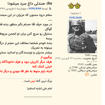
Re: صندلی داغ سرد میشود!
پ
توسط
HORLIKAN
»
چهارشنبه ۸ فروردین ۱۳۹۷, ۵:۵۱ ب.ظ
س
Captain I
ت
سلام درود ممنون که عزیزان در این مبحث 
HORLIKAN
....
در مورد حرف اقا حسام بگم منظور بنده فق
گوگل
سنترال رو سرچ کنن بیان تو انجمن مربوطه 
برسه
بنده خودم شخصا مخالف این حجم از درگیری
میتونه به تحریک
بیشتر مدیران و نویسندگان و اساتید سنترا
پست:
1930
پیگیری از
تاریخ عضویت:
سه‌شنبه ۲۴ فروردین ۱۳۸۹,
۹:۰۱ ب.ظ
طرف دیگر کاربران نبود و طرف ناخودآگاه 
محل اقامت:
IRAN
خیلی کمک کنه
سپاس‌های ارسالی:
2144 بار
سپاس‌های دریافتی:
7633 بار
البته بازم منوط به نظر اقا مهدی و دیگر ناظ
ت
تماس:
م
ا
بزرگ ترين گناه
ترس
است .
س
H
امام علي (عليه السلام)
O
R
L
________________________
I
K
A