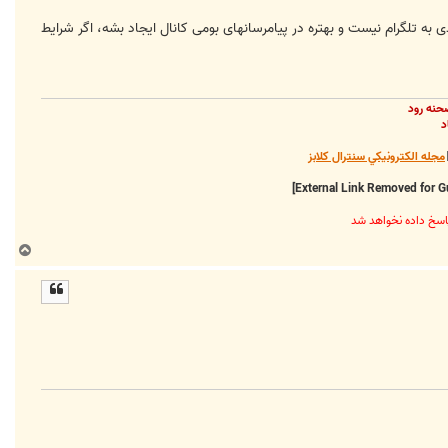
 به تلگرام نیست و بهتره در پیامرسانهای بومی کانال ایجاد بشه، اگر شرایط
حنه رود
د
مجله الکترونيکي سنترال کلابز
ب
ا
ل
ا