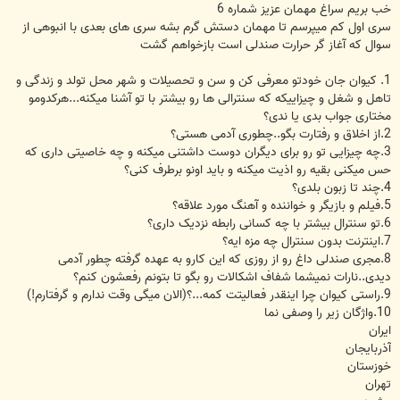
خب بریم سراغ مهمان عزیز شماره 6
سری اول کم میپرسم تا مهمان دستش گرم بشه سری های بعدی با انبوهی از
سوال که آغاز گر حرارت صندلی است بازخواهم گشت
1. کیوان جان خودتو معرفی کن و سن و تحصیلات و شهر محل تولد و زندگی و
تاهل و شغل و چیزاییکه که سنترالی ها رو بیشتر با تو آشنا میکنه...هرکدومو
مختاری جواب بدی یا ندی؟
2.از اخلاق و رفتارت بگو..چطوری آدمی هستی؟
3.چه چیزایی تو رو برای دیگران دوست داشتنی میکنه و چه خاصیتی داری که
حس میکنی بقیه رو اذیت میکنه و باید اونو برطرف کنی؟
4.چند تا زبون بلدی؟
5.فیلم و بازیگر و خواننده و آهنگ مورد علاقه؟
6.تو سنترال بیشتر با چه کسانی رابطه نزدیک داری؟
7.اینترنت بدون سنترال چه مزه ایه؟
8.مجری صندلی داغ رو از روزی که این کارو به عهده گرفته چطور آدمی
دیدی..نارات نمیشما شفاف اشکالات رو بگو تا بتونم رفعشون کنم؟
9.راستی کیوان چرا اینقدر فعالیتت کمه...؟(الان میگی وقت ندارم و گرفتارم!)
10.واژگان زیر را وصفی نما
ایران
آذربایجان
خوزستان
تهران