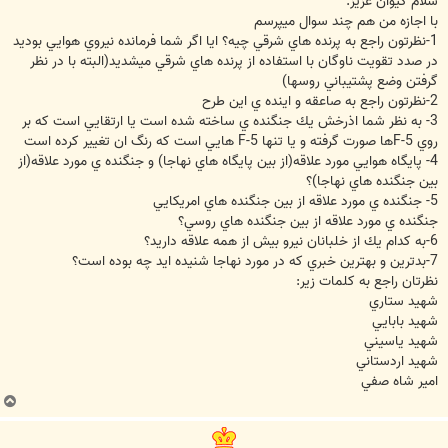
سلام كيوان عزيز.
با اجازه من هم چند سوال ميپرسم
1-نظرتون راجع به پرنده هاي شرقي چيه؟ ايا اگر شما فرمانده نيروي هوايي بوديد
در صدد تقويت ناوگان با استفاده از پرنده هاي شرقي ميشديد(البته با در نظر
گرفتن وضع پشتيباني روسها)
2-نظرتون راجع به صاعقه و اينده ي اين طرح
3- به نظر شما اذرخش يك جنگنده ي ساخته شده است يا ارتقايي است كه بر
روي F-5‌ها صورت گرفته و يا تنها F-5 هايي است كه رنگ ان تغيير كرده است
4- پايگاه هوايي مورد علاقه(از بين پايگاه هاي نهاجا) و جنگنده ي مورد علاقه(از
بين جنگنده هاي نهاجا)؟
5- جنگنده ي مورد علاقه از بين جنگنده هاي امريكايي
جنگنده ي مورد علاقه از بين جنگنده هاي روسي؟
6-به كدام يك از خلبانان نيرو بيش از همه علاقه داريد؟
7-بدترين و بهترين خبري كه در مورد نهاجا شنيده ايد چه بوده است؟
نظرتان راجع به كلمات زير:
شهيد ستاري
شهيد بابايي
شهيد ياسيني
شهيد اردستاني
امير شاه صفي
ب
ا
ل