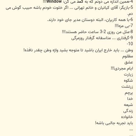
4-همین اندازه می دونم که به
کمد
می گن:
Window
!!!
5-بازیگر: آقای کیانیان و خانم تهرانی ... اگر خلوت خودم باشه حبیب گوش می
دم.
6-با همه کاربران، البته دوستان مدیر جای خود دارند.
7-بی مزه!!!
8-مثل من روزی 2-3 ساعت حاضر هستند!!!
9-گرفتاری ... متاسفانه گرفتار روزمرگی
10-
وطن ... باید خارج ایران باشید تا متوجه بشید واژه وطن چقدر نافذه!
مظلوم
عشق
ایام مجردی!!!
زیارت
شکوه
زرتشت
پرچم
خدا
شیعه
زندگی
خانواده
باید تجربه جالبی باشه!
...
...