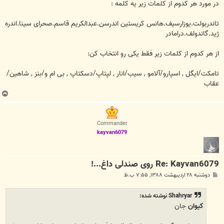
در مورد هر کدوم از کلمات زیر یه کلمه :
تاندربولت.یوزارسیف.هانس کریستین اندرسن.عبدالکریم قاسم.صحرای سینا.اندره
ژید.گاندولف.درامادر
از هر کدوم از کلمات زیر فقط یکی رو انتخاب کن:
تامکت/ایگل , اسپارو/آلامو , سیب/انار , لپتاپ/دسکتاپ , بی ام و/بنز , شاهین/
عقاب
ب
ا
ل
ا
Commander
kayvan6079
Re: Kayvan6079 روی صندلی داغ...!
پ
دوشنبه ۲۸ اردیبهشت ۱۳۸۸, ۷:۵۵ ب.ظ
س
ت
Shahryar نوشته شده:
کیوان
جان