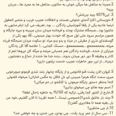
2.مجردا به متاهل ها میگن خوش به حالتون..متاهل ها به مجرد ها...جریان
چیه؟
3. این6079 چیه جریانش؟
4.خوزستانی اکثرا آدمای شلوغی هستند و اتفاقات عجیب غریب و متحیر العقول
اینجا عادیه.یکی از رفقا آموزشیش پادگان ... بود..تعریف می کرد ایام منتهی به
عاشورا بود...صبحگاه مشترک بودند و فرمانده میدان سان میبینه و میره جایگاه و
همون مراسم سرود ملی اول صبح که خودت بهتر میدونی...آقا یهو یکی از
گوسفندای نذری از مقرش در میاد و بدو بدو میاد تو سکوت میدان صبحگاه فریاد
میزنه..بعععععععع...بعععععععع...حسنک کجایی...! خلاصه آقا کل پادگان
میترکن از خنده...فرمانده پادگان هم عصبانی میشه و میگه کل نیروها اعم از
کادر و وظیفه 8 دور دور میدان بدوند...بنده خدا ها خنده از دماغ و دهنشون
درمیاد...از این جور خاطرات عجیب خدمت برامون داری؟
5.کیوان الان پشت فتو فانتومی و از پایگاه چابهار بلند شدی فرمونو میچرخونی
میری سمت تنگه هرمز! میبینی ای دل غافل یه مگس اماراتی! میخواد فضولی
کنه! منتظر دستور پایگاه میمونی یا کلکشو در دم میکنی؟
7.اسم بچه هاتو چی میخوای بذاری؟
8.خارج از کشور کجا رفتی..ترکیه که 100%! یه خاطره باحال لطفا؟
9.چند بار عاشق شدی؟(خصوصی نیستا...! همه تقریبا تا الان گفتیم..خود من
بار..بقیه همه تا مقادیری گفتن!)
10.از چی متنفری؟
11. سی سال از عمر پرید رفت...چی بودی..چی شدی..و چه خواهی شد؟