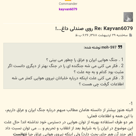
ا
Commander
kayvan6079
Re: Kayvan6079 روی صندلی داغ...!
پ
سه‌شنبه ۲۹ اردیبهشت ۱۳۸۸, ۶:۲۶ ب.ظ
س
ت
moh-597 نوشته شده:
1 . جنگ هوایی ایران و عراق را چطور می بینی ؟
2 . فکر می کنی می شه جنگنده ای را در جنگ بهتر از دیگری دانست اگر
مثبت بود کدام و به چه علت ؟
3 . فکر می کنی علت اینکه درباره خلبانان نیروی هوایی کمتر می شه
اطلاعات گرفت چی هست ؟
1-
البته هنوز بیشتر از دانسته هامان مطالب مبهم درباره جنگ ایران و عراق داریم،
با این همه و اطلاعات فعلی:
هر دو طرف استفاده بهینه از توان هوایی در دسترس خود نداشته اند! حال علت
این موضوع در ایران را به شرایط بعد از انقلاب و تحریم و ... می توان نسبت داد
(هر چند آن هم جای بحث دارد) ولی اینکه نیروی هوایی عراق چرا
نتوانست