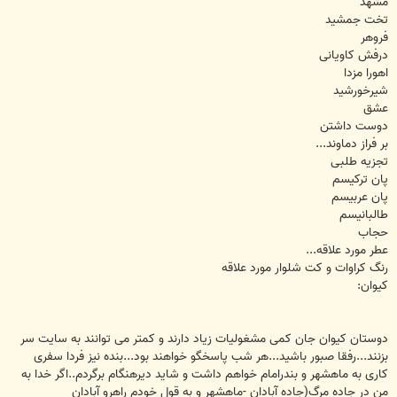
مشهد
تخت جمشید
فروهر
درفش کاویانی
اهورا مزدا
شیرخورشید
عشق
دوست داشتن
بر فراز دماوند...
تجزیه طلبی
پان ترکیسم
پان عربیسم
طالبانیسم
حجاب
عطر مورد علاقه...
رنگ کراوات و کت شلوار مورد علاقه
کیوان:
دوستان کیوان جان کمی مشغولیات زیاد دارند و کمتر می توانند به سایت سر
بزنند...رفقا صبور باشید...هر شب پاسخگو خواهند بود...بنده نیز فردا سفری
کاری به ماهشهر و بندرامام خواهم داشت و شاید دیرهنگام برگردم..اگر خدا به
من در جاده مرگ(جاده آبادان -ماهشهر و به قول خودم راهرو آبادان