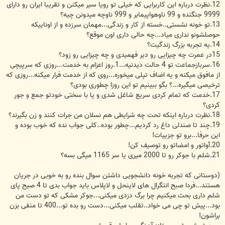
12.نظرت درباره این کاربرایی که خیلی تو رویا سیر میکنن و تقریبا ایران رو دارای
9999 جنگنده و 99 ناوهواپیمابر و 999 ناوچه میدونن چیه؟
13.تو خونه نشستی..خسته از کار و زندگی...مهمان سرزده و از اوناییکه
حوصلشونو نداری میاد...چه حالی داری اون موقع؟
14.یه تجربه بزرگ زندگیت؟
15در عمرت چه چیزایی رو دیر فهمیدی و چه چیزایی رو زود؟
16.سربازجماعت تو 4 حالت دیدنیه...1.روز اعزام به خدمت...روزی که سرپیچی
از مافوق میکنه و یه اضاف تپلی میخوره...روی که از خدمت فرار میکنه...روزی که
ترخیصی میگیره...؟ بگو ببینیم تو این روزا چطوری بودی؟
17.خدمت که تمام کردی سریع شاغل شدی و یا با سختی خودتو جمع و جور
کردی؟
18.نظرت درباره اینکه تحت چه شرایطی هم نسلان من جرات کنند و زن بگیرند؟
19.چند تا صندلی داغ رد کردیم...چطور بوده..کلی جواب نده که خوب بوده و
این حرفا...برو تو جزییات!
20.آواتور و امضاتو رو توصیف کن!
21.شلم با جوکر رو تا 2000 میری یا سر 1165 میگی بسه؟
(دوستانی که تجربه خونه دانشجویی داشتن سوال بنده رو به خوبی در جریان
هستند...فردا صبح انتگرال های لاینحل و لاپلاس باید جواب بدی تا 4 صیح پای
شلم داری بحث میکنیم چرا برگ دزدی میکنی...جوکر مشکی که تو دست من
بود...پیش تو چی می خواد..تقلب میکنی...دست رو بده تو...400 تا منفی بزن
براشون!