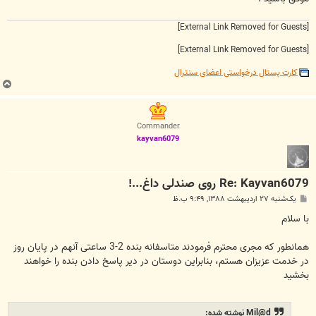
[External Link Removed for Guests]
[External Link Removed for Guests]
کارت پستال درخواستی اعضای سنترال
ب
ا
ل
ا
Commander
kayvan6079
Re: Kayvan6079 روی صندلی داغ...!
پ
یک‌شنبه ۲۷ اردیبهشت ۱۳۸۸, ۹:۴۹ ب.ظ
س
ت
با سلام
همانطور که مجری محترم فرمودند متاسفانه بنده 2-3 ساعتی آنهم در پایان روز
در خدمت عزیزان هستم، بنابراین دوستان در دیر پاسخ دادن بنده را خواهند
بخشید
Mil@d نوشته شده: