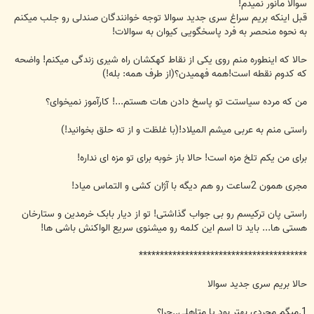
سوالا مانور نمیدم!
قبل اینکه بریم سراغ سری جدید سوالا توجه خوانندگان صندلی رو جلب میکنم
به نحوه منحصر به فرد پاسخگویی کیوان به سوالات!
حالا که اینطوره منم روی یکی از نقاط کهکشان راه شیری زندگی میکنم! واضحه
که کدوم نقطه است!همه فهمیدن؟(از طرف همه: بله!)
من که مرده سیاستت تو پاسخ دادن هات هستم...! کارآموز نمیخوای؟
راستی منم به عربی میشم المیلاد!(با غلظت و از ته حلق بخوانید!)
برای من یکم تلخ مزه است! حالا باز خوبه برای تو مزه ای نداره!
مجری همون 2ساعت رو هم دیگه با آژان کشی و التماس میاد!
راستی پان ترکیسم رو بی جواب گذاشتی! تو از دیار بابک خرمدین و ستارخان
هستی ها... باید تا اسم این کلمه رو میشنوی سریع الواکنش باشی ها!
****************************************
حالا بریم سری جدید سوالا
1.میگم مجردی بهتر بود یا متاهلی..چرا؟