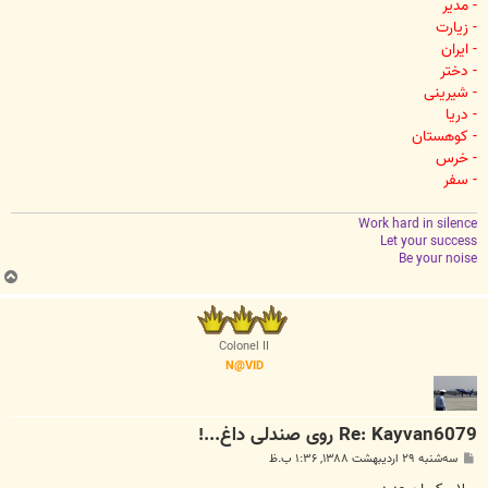
- مدیر
- زیارت
- ایران
- دختر
- شیرینی
- دریا
- کوهستان
- خرس
- سفر
Work hard in silence
Let your success
Be your noise
ب
ا
ل
ا
Colonel II
N@VID
Re: Kayvan6079 روی صندلی داغ...!
پ
سه‌شنبه ۲۹ اردیبهشت ۱۳۸۸, ۱:۳۶ ب.ظ
س
ت