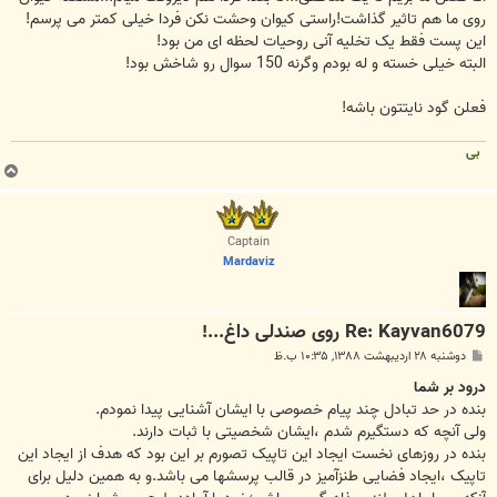
روی ما هم تاثیر گذاشت!راستی کیوان وحشت نکن فردا خیلی کمتر می پرسم!
این پست فقط یک تخلیه آنی روحیات لحظه ای من بود!
البته خیلی خسته و له بودم وگرنه 150 سوال رو شاخش بود!
فعلن گود نایتتون باشه!
بی
ب
ا
ل
ا
Captain
Mardaviz
Re: Kayvan6079 روی صندلی داغ...!
پ
دوشنبه ۲۸ اردیبهشت ۱۳۸۸, ۱۰:۳۵ ب.ظ
س
ت
درود بر شما
بنده در حد تبادل چند پیام خصوصی با ایشان آشنایی پیدا نمودم.
ولی آنچه که دستگیرم شدم ،ایشان شخصیتی با ثبات دارند.
بنده در روزهای نخست ایجاد این تاپیک تصورم بر این بود که هدف از ایجاد این
تاپیک ،ایجاد فضایی طنزآمیز در قالب پرسشها می باشد.و به همین دلیل برای