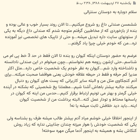
پ
یک‌شنبه ۲۷ اردیبهشت ۱۳۸۸, ۲:۳۸ ب.ظ
س
ت
سلام دوباره به دوستان سنترالی
ششمسن صندلی داغ رو شروع میکنیم...تا الان روند بسیار خوب و عالی بوده و
بنده از بازخوردی که از مخاطبین گرفتم متوجه شدم که صندلی داغ دیگه به یکی
از ستونهای سایت داره تبدیل میشه...و حتی از تاپیک های تخصصی نیز آموزنده
تره...من که خودم خیلی چیزا یاد گرفتم...
عرضم به حضور دوستان اینکه کیوان رو بنده تا الان فقط در حد 3 خط پی ام می
شناسم..حتی ازشون رزومه هم نخواستم...چون میخوام در این صندلی نادانسته
و ناشناخته وارد شم...کیوان به نظر خودم یک شخصیت خاص داره...مثل اکثر
مدیرا کم حرفه و فقط در حیطه علاقه خودش یعنی هوافضا صحبت میکنه...برای
آدم کنجکاوی مثل من و البته سایر کاربرانی که پست های کیوان رو دنبال
میکنند جالبه بیشتر باهاش آشنا شیم...مطمئنا یخ شخصیتی که بشکنه در آینده
خیلی گرمتر و بهتر می تونیم ارتباط برقرار کنیم...حدس من اینه که کیوان در
پاسخها محتاط و تودار عمل کنه...البته برداشت من از شخصیت کیوان
اینه...باید دید خلافش ثابت میشه یا نه!
از اینجور اخلاقا خیلی خوشم میاد آدم بیشتر طالب میشه طرف رو بشناسه ولی
یکی که شخصیت خودش را هوار میزنه چندان جذابیتی نداره که زیاد روش
کنکاش بشه و همیشه به اینجور آدما میگن مهره سوخته!