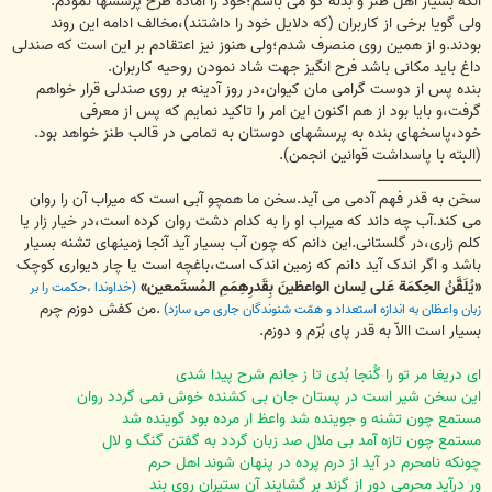
آنکه بسیار اهل طنز و بذله گو می باشم؛خود را آماده طرح پرسشها نمودم.
ولی گویا برخی از کاربران (که دلایل خود را داشتند)،مخالف ادامه این روند
بودند.و از همین روی منصرف شدم؛ولی هنوز نیز اعتقادم بر این است که صندلی
داغ باید مکانی باشد فرح انگیز جهت شاد نمودن روحیه کاربران.
بنده پس از دوست گرامی مان کیوان،در روز آدینه بر روی صندلی قرار خواهم
گرفت،و بایا بود از هم اکنون این امر را تاکید نمایم که پس از معرفی
خود،پاسخهای بنده به پرسشهای دوستان به تمامی در قالب طنز خواهد بود.
(البته با پاسداشت قوانین انجمن).
ـــــــــــــــــــــــــــــــــــــــــــــــ
سخن به قدر فهم آدمی می آید.سخن ما همچو آبی است که میراب آن را روان
می کند.آب چه داند که میراب او را به کدام دشت روان کرده است،در خیار زار یا
کلم زاری،در گلستانی.این دانم که چون آب بسیار آید آنجا زمینهای تشنه بسیار
باشد و اگر اندک آید دانم که زمین اندک است،باغچه است یا چار دیواری کوچک
«یُلَقَّنُ الحِکمَة عَلی لِسان الواعظینَ بِقَدرِهِمَمِ المُستَمعین»
(خداوندا ،حکمت را بر
.من کفش دوزم چرم
زبان واعظان به اندازه استعداد و همّت شنوندگان جاری می سازد)
بسیار است االاّ به قدر پای بُرّم و دوزم.
ای دریغا مر تو را گُنجا بُدی تا ز جانم شرح پیدا شدی
این سخن شیر است در پستان جان بی کشنده خوش نمی گردد روان
مستمع چون تشنه و جوینده شد واعظ ار مرده بود گوینده شد
مستمع چون تازه آمد بی ملال صد زبان گردد به گفتن گنگ و لال
چونکه نامحرم در آید از درم پرده در پنهان شوند اهل حرم
ور درآید محرمی دور از گزند بر گشایند آن ستیران روی بند