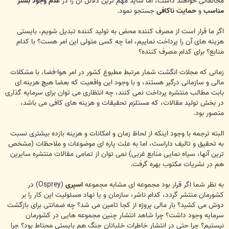
مخالفانی خواهند داشت، اما شاید مهم ترین دلائل آن را در
عدم وجود بستر
مناسب
و
حمایت ناکافی
جستجو نمود.
اگر ما قرار است از مصرف کننده محض به تولید کننده تبدیل شویم، بایستی
هزینه های آن را پرداخت نماییم، اما چه کسی متولی این امر هست؟ با کدام
منابع؟ برای کدام مصرف کننده؟
زمانی که مجلات انگشت شمار مرتبط مطبوع کشور در امر هوا-فضا، با مشکلات
مالی و سازمانی درگیر هستند، و با وجود این واقعیت که بعضا هیچ هزینه ای
بابت مطالب منتشره پرداخت نمی کنند، چه انتظاری می توان برای سرمایه گذاری
در بخش تولید مقالات، که مستلزم تحقیقات و هزینه های کافی می باشد،
متصور بود.
البته ترجمه با وجود اینکه از لحاظ زمان و امکانات و هزینه بازده بیشتری نسبت
به تحقیق و تالیف داراست، اما به علت پاره ای موضوعات و ملاحظات (مشخص
ترین آنها، سیاه نمایی منابع غربی) نمی توان از تمامی مقالات منتشره سایرین
هم در نشریات مکتوب بهره گرفت.
به نظر شما اگر قرار بود مجموعه ای مشابه مجموعه
اسپری
(Osprey) در
کشورمان منتشر گردد، کدام ناشر، سازمان و یا نهاد مسئولیت این کار را بر
دوش می کشید؟ بار مالی پروژه از کجا تامین می شد؟ چه ضمانتی برای بازگشت
سرمایه وجود داشت؟ چرا شاهد انتشار چنین مجموعه هایی در کشورمان
نیستیم؟ چرا حتی در انتشار خاطرات خلبانان جنگ هم بایستی محتاط بود؟ چرا