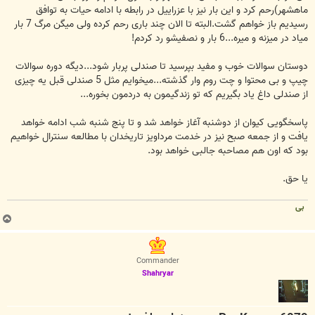
ماهشهر)رحم کرد و این بار نیز با عزراییل در رابطه با ادامه حیات به توافق
رسیدیم باز خواهم گشت.البته تا الان چند باری رحم کرده ولی میگن مرگ 7 بار
میاد در میزنه و میره...6 بار و نصفیشو رد کردم!
دوستان سوالات خوب و مفید بپرسید تا صندلی پربار شود...دیگه دوره سوالات
چیپ و بی محتوا و چت روم وار گذشته...میخوایم مثل 5 صندلی قبل یه چیزی
از صندلی داغ یاد بگیریم که تو زندگیمون به دردمون بخوره...
پاسخگویی کیوان از دوشنبه آغاز خواهد شد و تا پنج شنبه شب ادامه خواهد
یافت و از جمعه صبح نیز در خدمت مرداویز تاریخدان با مطالعه سنترال خواهیم
بود که اون هم مصاحبه جالبی خواهد بود.
یا حق.
بی
ب
ا
ل
ا
Commander
Shahryar