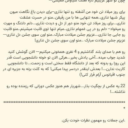
چون تو شهر غریبیم تازه آهنگ سیاوش قمیشی---
برای روز میلاد تن خود من آشفته رو تنها نذاری--برای دیدن باغ نگاهت میون
پیکر شبها نذاری..همه تنهایی ها با من رفیقن..منو در حسرت عشقت
نذاری...برای روز میلاد تن خود منو دور از دل و دیدت نذاری...دلم دلتنگ و مهرت
رو میخواد-- دلم رو در پی غمهام نذاری..میام تنها توی قلبت میشینم..منو قلبت
رو جایی جا نذاری...عزیزم جشن میلادت مبارک..منو اون سوی جشن دل نذاری---
عزیزم جشن میلادت مبارک ..منو اون سوی جشن دل نذاری!
رو هم با صدای بلند گذاشتیم و 4 نفری همخونی میکنیم--- الان گوشش کنید
شدید جواب میده...آخی یادش بخیر...هرکی الان تو خونه دانشجویی است قدر
این روزا رو بدونه که بعد از دانشگاه فقط سختی است و زحمت...تا دانشجویی
کاریت ندارن...! بعدش اینقدر دردسر پیدا میکنی! که به کلت بزنه به جزیره ای در
جنوب اقیانوس آرام فرار کنی!)
22.یه عکس از بچگیت بذار...شهریار هم هنوز عکس دورانی که رزمنده بوده رو
نذاشته...!
***********************************************************************
*
.این جملات رو مهمون نظرات خودت بکن.