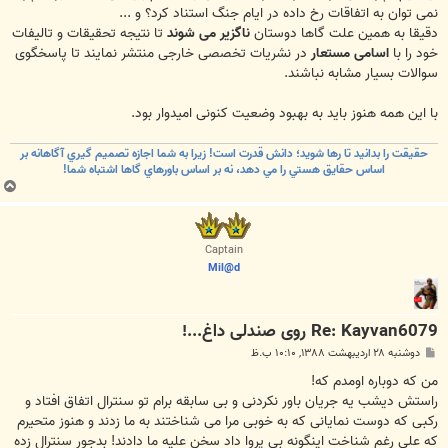
نمی توان به اتفاقات رخ داده در ایام جنگ استناد کرد؟ و ...
دقیقا به همین علت گاها دوستان
ناگزیر می شوند
تا نتیجه تحقیقات و تالیفات
خود را با
اسامی مستعار
در نشریات تخصصی خارجی منتشر نمایند تا پاسخگوی
سوالات بسیار مشابه نباشند.
با این همه هنوز باید به بهبود وضعیت کنونی امیدوار بود.
حقيقت را بدانيد تا رها شويد؛ دانش قدرت است! زيرا به شما اجازه تصميم گيري آگاهانه بر
اساس حقايق هستي را مي دهد، نه بر اساس باورهاي گاها اشتباه شما!
ب
ا
ل
ا
Captain
Mil@d
Re: Kayvan6079 روی صندلی داغ...!
پ
دوشنبه ۲۸ اردیبهشت ۱۳۸۸, ۱۰:۱۰ ب.ظ
س
ت
من که دوباره اومدم که!
راستش دیشب یه جریان باور نکردنی و بی سابقه برام تو سنترال اتفاق افتاد و
رکبی که دوست نمایانی که به خوبی مرا می شناختند به ما زدند و هنوز متحیرم
که علی رغم شناخت اینگونه بی پروا داد سخن علیه ما دادند! بدجور سنترال زده