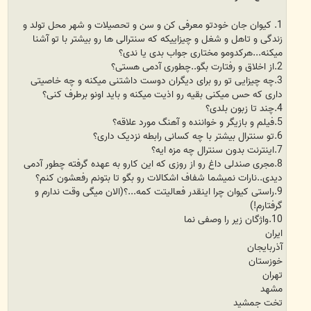
1. کیوان جان خودتو معرفی کن و سن و تحصیلات و شهر محل تولد و
زندگی و تاهل و شغل و چیزاییکه که سنترالی ها رو بیشتر با تو آشنا
میکنه...هرکدومو مختاری جواب بدی یا ندی؟
2.از اخلاق و رفتارت بگو..چطوری آدمی هستی؟
3.چه چیزایی تو رو برای دیگران دوست داشتنی میکنه و چه خاصیتی
داری که حس میکنی بقیه رو اذیت میکنه و باید اونو برطرف کنی؟
4.چند تا زبون بلدی؟
5.فیلم و بازیگر و خواننده و آهنگ مورد علاقه؟
6.تو سنترال بیشتر با چه کسانی رابطه نزدیک داری؟
7.اینترنت بدون سنترال چه مزه ایه؟
8.مجری صندلی داغ رو از روزی که این کارو به عهده گرفته چطور آدمی
دیدی..نارات نمیشما شفاف اشکالات رو بگو تا بتونم رفعشون کنم؟
9.راستی کیوان چرا اینقدر فعالیتت کمه...؟(الان میگی وقت ندارم و
گرفتارم!)
10.واژگان زیر را وصفی نما
ایران
آذربایجان
خوزستان
تهران
مشهد
تخت جمشید