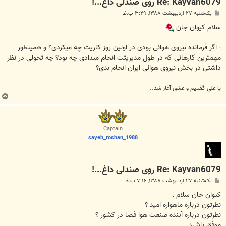
Re: Kayvan6079 روی صندلی داغ...!
پ
یک‌شنبه ۲۷ اردیبهشت ۱۳۸۸, ۳:۲۹ ب.ظ
س
ت
سلام کیوان جان
- اگر فرمانده نیروی هوائی بودی در اولین روز کاریت چه میکردی؟ و همینطور
مهمترین کارهائی که در طول مدیریتت انجام میدادی چه بود؟ چه تحولی در نظر
داشتی در بخش نیروی هوائی ایران انجام بدی؟
يا علي گفتيم و عشق آغاز شد..
ب
ا
ل
ا
Captain
sayeh_roshan_1988
Re: Kayvan6079 روی صندلی داغ...!
پ
یک‌شنبه ۲۷ اردیبهشت ۱۳۸۸, ۷:۱۶ ب.ظ
س
ت
کیوان جان سلام .
نظرتون درباره ماهواره امید ؟
نظرتون درباره آینده صنعت هوا فضا در کشور ؟
موفق باشید .