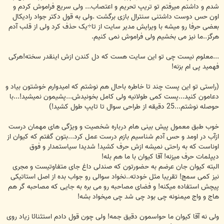
شدم و داشتم میرفتم تو تریپ تحریم و اعتصاب... ولی سریع فراموش کردم و
اون حس دوست داشتنی سنترال بازی برگشت .ولی به قول دکتر جواد رادیکال
بعضی حرفا رو میشه با ویرایش مدیر سایت از تا÷یک حذف کرد ولی از قلب آدم
هرگز..ما نیز می بخشیم ولی فراموش نمی کنیم.
...معلوم نیست چی تو این سایت هست که دل کندن ازش اینقدر سخته!هرکی
فهمید پی ام بزنه!
(راستی تو این پست چند تا خاطره باحال هم نوشتم که امیدوارم خوشتون بیاد و
دعامون کنید...پست کمی طولانیه ولی کامل بخونیدش...پشیمون نمیشید!...با
حوصله نوشتم...25 دقیقه از طراحی سوال تا تایپ طول کشید!)
خوب طبق معمول پیش بینی هام درباره شخصیت و ویژگی های مهمان درست
ازآب در اومد و حس آدم شناسیم بازم درست عمل کرد...بتون گفتم که کیوان از
اوناست که به راحتی نمیشه ازش حرف کشید! شدیدا سیاستمدار و فوق
دیپلمات حرف میزنه! آقا کیوان با ما هم بله!
البته کیوان جان عرضم به حضورتون که صندلی داغ جای متفاوتیست و مجری
نیز کمی سمج! تقریبا مثل خودته..نخواد سوالی رو جواب بده از اصل استاتیکی
پیچش استفاده میکنه! و فضای مصاحبه رو می بره به جایی که مصاحبه گر هم
هاج و واج میمنونه چی بود چی شد چی میخواد بشه!
ولی نه آقا کیوان ما حواسمون دقیق جمه! ولی چون قول دادم استثنائا زیاد روی