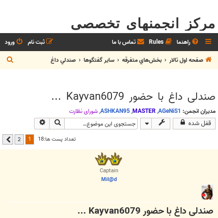
مرکز انجمنهای تخصصی
راهنما
Rules
تماس با ما
ثبت نام
ورود
ج
صفحه اول تالار
بخش‌‌هاي متفرقه
ساير گفتگوها
صندلي داغ
س
ت
صندلی داغ با حضور Kayvan6079 ...
ج
و
مدیران انجمن:
AGeNiS1
,
MASTER
,
ASHKAN95
,
شوراي نظارت
جستجو
جستجوی پیشرفت
قفل شده
1
تعداد پست ها:18
2
بعدی
Captain
Mil@d
صندلی داغ با حضور Kayvan6079 ...