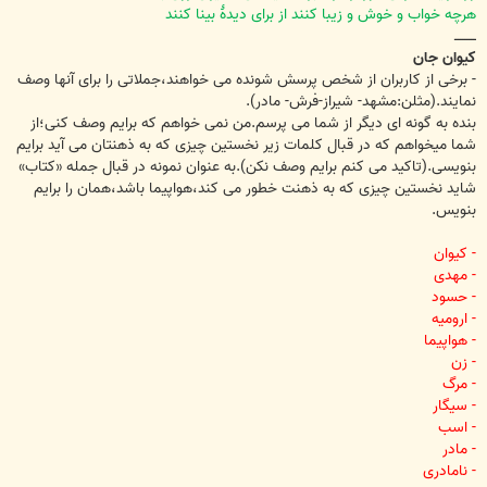
هرچه خواب و خوش و زیبا کنند از برای دیدۀ بینا کنند
ــــــــــ
کیوان جان
- برخی از کاربران از شخص پرسش شونده می خواهند،جملاتی را برای آنها وصف
نمایند.(مثلن:مشهد- شیراز-فرش- مادر).
بنده به گونه ای دیگر از شما می پرسم.من نمی خواهم که برایم وصف کنی؛از
شما میخواهم که در قبال کلمات زیر نخستین چیزی که به ذهنتان می آید برایم
بنویسی.(تاکید می کنم برایم وصف نکن).به عنوان نمونه در قبال جمله «کتاب»
شاید نخستین چیزی که به ذهنت خطور می کند،هواپیما باشد،همان را برایم
بنویس.
- کیوان
- مهدی
- حسود
- ارومیه
- هواپیما
- زن
- مرگ
- سیگار
- اسب
- مادر
- نامادری