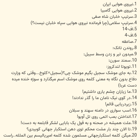
1.نیروی هوایی ایران
2.نیروی هوایی گامبیا
3.سرتیپ خلبان شاه صفی
4.سرتیپ سلامی(چرا فرمانده نیروی هوایی سپاه خلبان نیست؟)
5.اف-14
6.اف-4
7.صاعقه
8.روندن تانک:
9.میدون تیر و زدن وسط سیبل:
10.سمند سورن:
11.تویوتا لندکروز:
12.به جای موشک سجیل بگیم موشک چی؟(سجیل=کلوخ...وقتی که وزارت
دفاع بدون نگاه به معنی کلمه روی موشک اسم میگذارد و سوژه خنده میده
دست عربا)
13.ما زیاران چشم یاری داشتیم!
14.در کوی نیک نامان ما را گذر ندادند!
15.زیردریایی قائم!
16.اسب سواری در دامنه سهند و سبلان
17.انداختن بمب اتمی روی تل آویو!
18.ملت همیشه در صحنه و به قول یک بابایی لشکر قابلمه به دست!
19.تا الان چند بار مشت محکم توی دهن استکبار جهانی کوبیدی؟
20.میگن کلمه استکبارجهانی مسلمون شده کلمه امپریالیسم بین الملله..راست