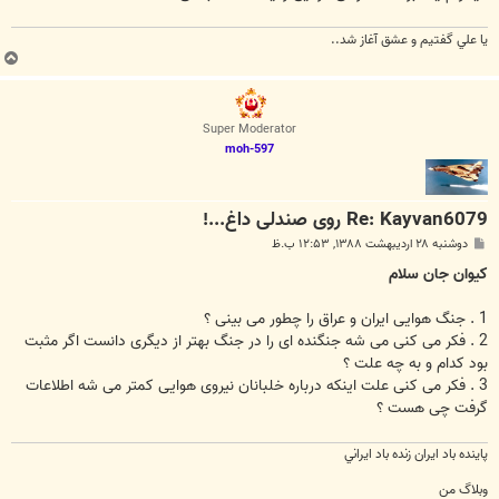
يا علي گفتيم و عشق آغاز شد..
ب
ا
ل
ا
Super Moderator
moh-597
Re: Kayvan6079 روی صندلی داغ...!
پ
دوشنبه ۲۸ اردیبهشت ۱۳۸۸, ۱۲:۵۳ ب.ظ
س
ت
کیوان جان سلام
1 . جنگ هوایی ایران و عراق را چطور می بینی ؟
2 . فکر می کنی می شه جنگنده ای را در جنگ بهتر از دیگری دانست اگر مثبت
بود کدام و به چه علت ؟
3 . فکر می کنی علت اینکه درباره خلبانان نیروی هوایی کمتر می شه اطلاعات
گرفت چی هست ؟
پاينده باد ايران زنده باد ايراني
وبلاگ من