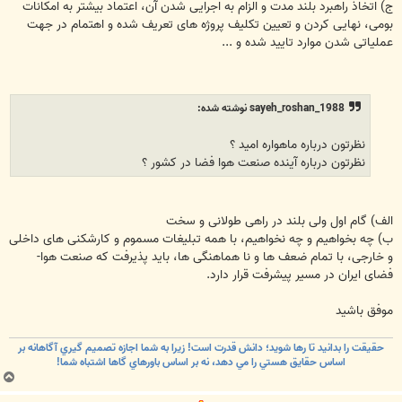
ج) اتخاذ راهبرد بلند مدت و الزام به اجرایی شدن آن، اعتماد بیشتر به امکانات
بومی، نهایی کردن و تعیین تکلیف پروژه های تعریف شده و اهتمام در جهت
عملیاتی شدن موارد تایید شده و ...
sayeh_roshan_1988 نوشته شده:
نظرتون درباره ماهواره امید ؟
نظرتون درباره آینده صنعت هوا فضا در کشور ؟
الف) گام اول ولی بلند در راهی طولانی و سخت
ب) چه بخواهیم و چه نخواهیم، با همه تبلیغات مسموم و کارشکنی های داخلی
و خارجی، با تمام ضعف ها و نا هماهنگی ها، باید پذیرفت که صنعت هوا-
فضای ایران در مسیر پیشرفت قرار دارد.
موفق باشید
حقيقت را بدانيد تا رها شويد؛ دانش قدرت است! زيرا به شما اجازه تصميم گيري آگاهانه بر
اساس حقايق هستي را مي دهد، نه بر اساس باورهاي گاها اشتباه شما!
ب
ا