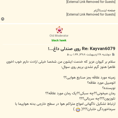
[External Link Removed for Guests]
صفحه اینستاگرام
[External Link Removed for Guests]
ب
ا
ل
ا
Old Moderator
black hawk
Re: Kayvan6079 روی صندلی داغ...!
پ
دوشنبه ۲۸ اردیبهشت ۱۳۸۸, ۱:۴۶ ب.ظ
س
ت
سلام بر کیوان عزیز که خدمت ایشون من شخصا خیلی ارادت دارم خوب اخوی
ظاهرا هنوز گرم نشدی بریم روی سوال:
زمینه مورد علاقه بجز صنایع هوایی؟؟
اتومبیل مورد علاقه؟
نویسنده؟
رمان میخونی؟؟چه سبکی؟؟یک رمان مورد علاقه؟؟
تلوزیون؟؟؟چه سریالی؟؟؟
ارتباط تشکیل ناگهانی امواج متراکم هوا در سطح خارجی بدنه هواپیما با
سرماخوردگی خلبان؟؟؟(
)