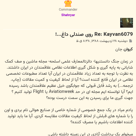
ل
ا
Commander
Shahryar
Re: Kayvan6079 روی صندلی داغ...!
پ
دوشنبه ۲۸ اردیبهشت ۱۳۸۸, ۸:۳۸ ق.ظ
س
ت
کیوان
جان
در زمان جنگ دانستنیها- دائرتالمعارف علمی اسلحه- مجله ماشین و صف کمک
شایانی به پایه گیری و شکل گیری اطلاعات نظامی علاقمندان در ایران داشتند.
به نظرت با توجه به تعداد زیاد علاقمندان در ایران آیا تعداد مطبوعات تخصصی
نظامی در ایران قانع کننده است؟ آیا از لحاظ کیفیت و کمیت مقالات (چاپ.
ترجمه...) به رشد قابل قبولی که جوابگوی خیل عظیم علاقمندان باشد رسیده
ایم؟ آیا توانسته ایم مجله ای در حد Aviationweek یا Flight تولید کنیم ؟
جهت گیری ما برای رسیدن به این سمت درست بوده؟
یادم میاد در یک جمع خصوصی از شماره خاصی از صنایع هوائی نام بردی و اون
را با شماره های قبلش از لحاظ کیفیت مقالات مقایسه کردی. آیا ما باید تولید
کننده اطلاعات باشیم یا مصرف کننده؟
میخوام یک برداشت آزادی در این زمینه داشته باشی.