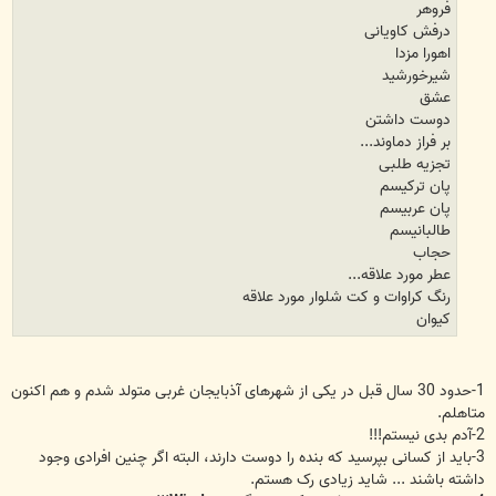
فروهر
درفش کاویانی
اهورا مزدا
شیرخورشید
عشق
دوست داشتن
بر فراز دماوند...
تجزیه طلبی
پان ترکیسم
پان عربیسم
طالبانیسم
حجاب
عطر مورد علاقه...
رنگ کراوات و کت شلوار مورد علاقه
کیوان
1-حدود 30 سال قبل در یکی از شهرهای آذبایجان غربی متولد شدم و هم اکنون
متاهلم.
2-آدم بدی نیستم!!!
3-باید از کسانی بپرسید که بنده را دوست دارند، البته اگر چنین افرادی وجود
داشته باشند ... شاید زیادی رک هستم.