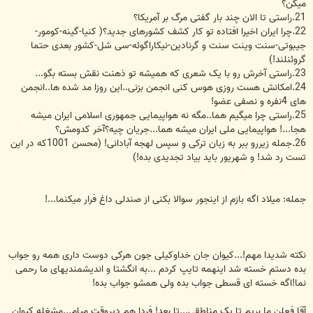
میگن؟
21.راستی تا الان چند بار گفتی مرگ بر آمریکا؟
22.چرا ایران اخیرا افتاده تو کار کشف کشورهای جدید؟( کنیا-گینه-کومور-
جیبوتی-سنت وینت سنت و گرنادین-نیکاراگوئه-سی شل-کشور بعدی حتما
گروئنلند!)
23.راستی آخرش رو با یک شعری که همیشه تو ذهنت نقش بسته بگو...
24.امکانش هست روزی هوس کنی انجمن بزنی..این روزا مد شده ها..انجمن
های 4نفره و نصفی عضو!
25.راستی چرا میگیم هما..مگه نه هواپیمایی جمهوری اسلامی ایران میشه
هجا...! هواپیمایی ملی ایران میشه هما...جریان چیه؟آخر کدومش؟
26.جمله زیررو ببر به زبان ترکی و سپس لهجه آبادانی! (محسن 1001که در این
تست رد شد! و شهریور باید بیاد تجدیدی بده!)
جمله: میلاد اگه بازم از اینجور سوالا بکنی از صندلی داغ فرار میکنما...!
نکته شدیدا مهم!...کیوان جان خداوکیلی جون هرکی دوست داری همه رو جواب
بده دستم خسته شد اینهمه تایپ کردم ...به انگشتا و اندیشمندیهای ما رحمی
نما!اگه خسته ای قسطی جواب بده ولی همشو جواب بده!
آقا فعلن ما بریم تا یک مناطقی...تا بعد! فردا هم دیروقت میام...مشغله کیوان