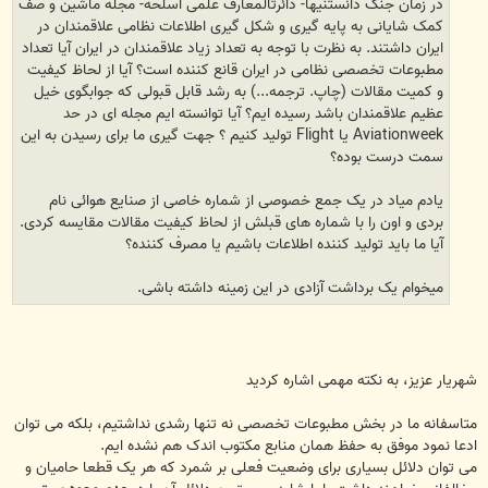
در زمان جنگ دانستنیها- دائرتالمعارف علمی اسلحه- مجله ماشین و صف
کمک شایانی به پایه گیری و شکل گیری اطلاعات نظامی علاقمندان در
ایران داشتند. به نظرت با توجه به تعداد زیاد علاقمندان در ایران آیا تعداد
مطبوعات تخصصی نظامی در ایران قانع کننده است؟ آیا از لحاظ کیفیت
و کمیت مقالات (چاپ. ترجمه...) به رشد قابل قبولی که جوابگوی خیل
عظیم علاقمندان باشد رسیده ایم؟ آیا توانسته ایم مجله ای در حد
Aviationweek یا Flight تولید کنیم ؟ جهت گیری ما برای رسیدن به این
سمت درست بوده؟
یادم میاد در یک جمع خصوصی از شماره خاصی از صنایع هوائی نام
بردی و اون را با شماره های قبلش از لحاظ کیفیت مقالات مقایسه کردی.
آیا ما باید تولید کننده اطلاعات باشیم یا مصرف کننده؟
میخوام یک برداشت آزادی در این زمینه داشته باشی.
شهریار عزیز، به نکته مهمی اشاره کردید
متاسفانه ما در بخش مطبوعات تخصصی نه تنها رشدی نداشتیم، بلکه می توان
ادعا نمود موفق به حفظ همان منابع مکتوب اندک هم نشده ایم.
می توان دلائل بسیاری برای وضعیت فعلی بر شمرد که هر یک قطعا حامیان و