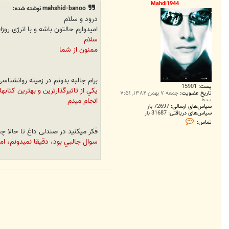
ت
Mahdi1944
mahshid-banoo نوشته شده:
درود و سلام
امیدوارم حالتون باشه و با انرژی روز
سلام
ممنون از شما
برام جالبه بدونم در زمینه روانشناسی
پست:
15901
يکي از تاثيرگذارترين و بهترين کتاب
تاریخ عضویت:
جمعه ۷ بهمن ۱۳۸۴, ۷:۵۱
انجام ميدم
ب.ظ
سپاس‌های ارسالی:
72697 بار
سپاس‌های دریافتی:
31687 بار
ت
تماس:
م
فکر میکنید در صندلی داغ تا حالا چن
ا
س
سوال جالبي بود، دقيقا نميدونم، اما شايد 
M
a
h
d
i
1
9
4
4