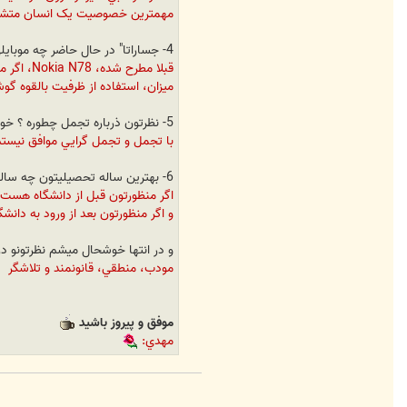
1
مهمترين خصوصيت يک انسان م
9
4
4
4- جساراتا" در حال حاضر چه موبایلی دارین ؟ و چقدر از امکاناتش استفاده میکنید ؟
قبلا مطر
ميزان، استفاده از ظرفيت بالقوه گوشي هست، شايد بتونم 
5- نظرتون ذرباره تجمل چطوره ؟ خوبه یا بد ؟
با تجمل و تجمل گرايي موافق نيستم
6- بهترین ساله تحصیلیتون چه سالی بود ؟
اگر منظورتون قبل از دانشگاه هست،
و اگر منظورتون بعد از ورود به دان
و در انتها خوشحال میشم نظرتونو درباره CAPTAIN PILOT 
مودب، منطقي، قانونمند و تلاشگر
موفق و پیروز باشید
مهدي: