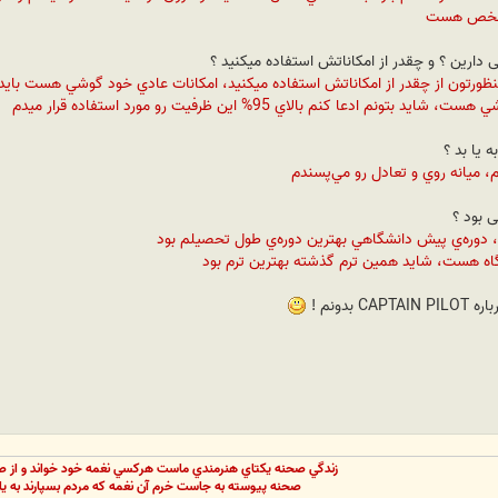
تشخص هست
ح شده، Nokia N78، اگر منظورتون از چقدر از امکاناتش استفاده ميکنيد، امکانات عادي خود گوشي ه
ادعا کنم بالاي 95% اين ظرفيت رو مورد استفاده قرار ميدم
، ميانه روي و تعادل رو مي‌پسندم
 دوره‌ي پيش دانشگاهي بهترين دوره‌ي طول تحصيلم بود
شگاه هست، شايد همين ترم گذشته بهترين ترم بود
بدونم !
زندگي صحنه يکتاي هنرمندي ماست هرکسي نغمه خود خواند و از ص
صحنه پيوسته به جاست خرم آن نغمه که مردم بسپارند به يا