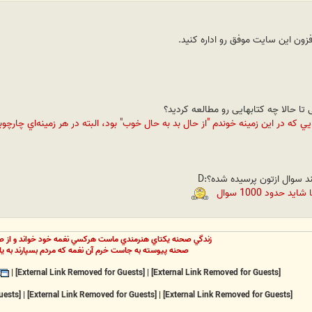
افزون این سایت موفق رو اداره کنید.
 تا حالا چه کتابهایی رو مطالعه کردید؟
هايي که در اين زمينه خوندم "از حال بد به حال خوب" بود، البته در هر زمينه‌اي چارچ
د سوال ازتون پرسیده شده؟:D
حدود 1000 سوال
زندگي صحنه يکتاي هنرمندي ماست هرکسي نغمه خود خواند و از ص
صحنه پيوسته به جاست خرم آن نغمه که مردم بسپارند به يا
|
[External Link Removed for Guests]
|
[External Link Removed for Guests]
[External Link Removed for Guests]
|
[External Link Removed for Guests]
|
[External Link Removed for Guests]