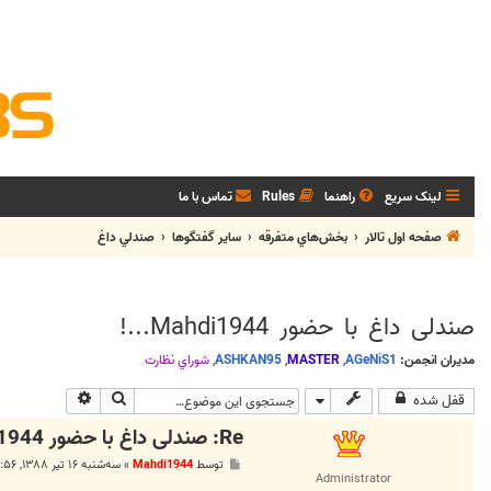
لینک سریع
راهنما
Rules
تماس با ما
صفحه اول تالار
بخش‌‌هاي متفرقه
ساير گفتگوها
صندلي داغ
صندلی داغ با حضور Mahdi1944...!
مدیران انجمن:
AGeNiS1
,
MASTER
,
ASHKAN95
,
شوراي نظارت
جستجو
جستجوی پیشر
قفل شده
Re: صندلی داغ با حضور Mahdi1944...!
پ
توسط
Mahdi1944
»
سه‌شنبه ۱۶ تیر ۱۳۸۸, ۵:۵۶ ق.ظ
س
Administrator