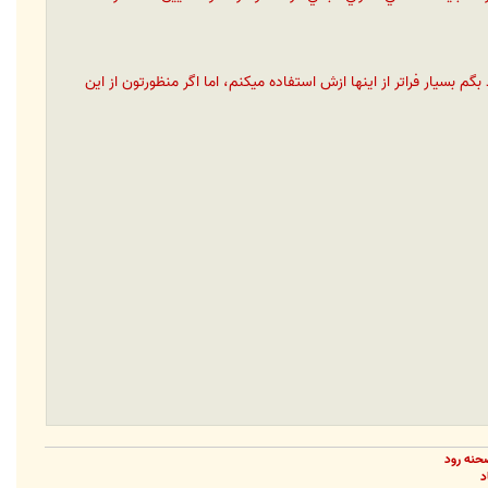
ست بايد بگم بسيار فراتر از اينها ازش استفاده ميکنم، اما اگر منظورتون از اين
حنه رود
د