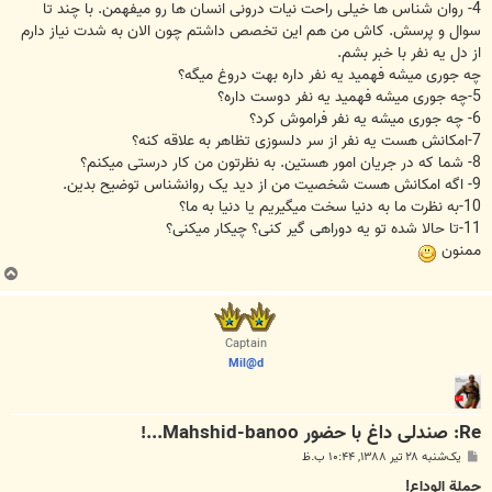
4- روان شناس ها خیلی راحت نیات درونی انسان ها رو میفهمن. با چند تا
سوال و پرسش. کاش من هم این تخصص داشتم چون الان به شدت نیاز دارم
از دل یه نفر با خبر بشم.
چه جوری میشه فهمید یه نفر داره بهت دروغ میگه؟
5-چه جوری میشه فهمید یه نفر دوست داره؟
6- چه جوری میشه یه نفر فراموش کرد؟
7-امکانش هست یه نفر از سر دلسوزی تظاهر به علاقه کنه؟
8- شما که در جریان امور هستین. به نظرتون من کار درستی میکنم؟
9- اگه امکانش هست شخصیت من از دید یک روانشناس توضیح بدین.
10-به نظرت ما به دنیا سخت میگیریم یا دنیا به ما؟
11-تا حالا شده تو یه دوراهی گیر کنی؟ چیکار میکنی؟
ممنون
ب
ا
ل
ا
Captain
Mil@d
Re: صندلی داغ با حضور Mahshid-banoo...!
پ
یک‌شنبه ۲۸ تیر ۱۳۸۸, ۱۰:۴۴ ب.ظ
س
ت
حملة الوداع!