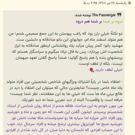
پ
یک‌شنبه ۲۸ تیر ۱۳۸۸, ۲:۴۵ ب.ظ
س
ت
The Passenger نوشته شده:
درود بر شما
بر شما هم درود
دو نكتۀ خيلي بارز بود كه راغب پيوستن به اين جمع صميمي شدم؛ من
هم متولد اسفند ماه ام، جوابهاي اين بانو صادقانه و دلنشين ست.
مهشيد بانو؛ كمتر پيش ميآيد يك روانشناس اينطور صادقانه به ابراز
شخصيت اش بپردازد، پس به فال نيك ميگيرم و سپاسگزار هستم كه
پرسشهاي بنده را هم پاسخ گوئيد؛ ضمناً پاسخ گفتن تعهد ميهمان
نيست، بلكه از لطف اوست.
خیلی لطف دارید.
- اعتقاد شما در بارۀ اشتراك ويژگيهاي شاخص شخصيتي بين افراد متولد
يك ماه خاص چيست؟ شايعترين جائي كه ميتوان اين اعتقاد را ديد در
طالع بيني ماه ها ست كه خيلي ها به اين معقتدند، نظر شما چيست؛
خرافه است يا واقعيت؟ البته از ديد تجربي شما نه ديد تئوريك.
من چون خودم به این مباحث علاقه مندم از لحاظ روان شناسی از استاد
شخصیتم پرسیدم. ایشون گفتن این هست که جو زمین و ماه و خورشید
روی افراد تاثیر میزاره اما سیاره ها رو نمیدونستند.مثلا بعلت تابش نور
خورشید صبح ها کورتیزول بیشتری ترشح میشه و افراد سرحال ترند خوب
با این حساب افرادی که تابستان به دتیا میان در کل باید شادتر از افرادی