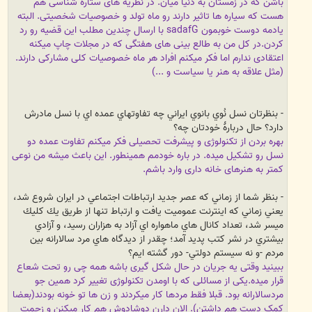
باشن که در زمستان به دنیا میان. در نظریه های ستاره شناسی هم
هست که سیاره ها تاثیر دارند رو ماه تولد و خصوصیات شخصیتی. البته
یادمه دوست خوبمون sadafG با ارسال چندین مطلب این قضیه رو رد
کردن.
در کل من به طالع بینی های هفتگی که در مجلات چاپ میکنه
اعتقادی ندارم اما فکر میکنم افراد هر ماه خصوصیات کلی مشارکی دارند.
(مثل علاقه به هنر یا سیاست و ...)
- بنظرتان نسل نُوي بانوي ايراني چه تفاوتهاي عمده اي با نسل مادرش
دارد؟ حال دربارۀ خودتان چه؟
بهره بردن از تکنولوژی و پیشرفت تحصیلی فکر میکنم تفاوت عمده دو
نسل رو تشکیل میده. در باره خودمم همینطور. این باعث میشه من نوعی
کمتر به هنرهای خانه داری وارد باشم.
- بنظر شما از زماني كه عصر جديد ارتباطات اجتماعي در ايران شروع شد،
يعني زماني كه اينترنت عموميت يافت و ارتباط تنها از طريق يك كليك
ميسر شد، تعداد كانال هاي ماهواره اي آزاد به هزاران رسيد، و آزادي
بيشتري در نشر كتب پديد آمد؛ چقدر از ديدگاه هاي مرد سالارانه بين
مردم -و نه سيستم دولتي- دور گشته ايم؟
ببینید وقتی یه جریان در حال شکل گیری باشه همه چی رو تحت شعاع
قرار میده.
یکی از مسائلی که با اومدن تکنولوژی تغییر کرد همین جو
مردسالارانه بود. قبلا فقط مردها کار میکردند و زن ها تو خونه بودند(بعضا
کمک دست هم داشتن). الان دارن دوشادوش هم کار میکنن و زحمت