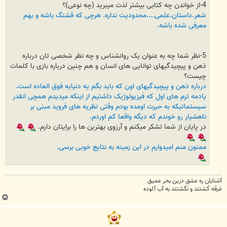
4-از خواندن چه کتابی بیشتر لذت میبرید (چه نوعی)؟
شعر.داستان.علمی....محدودیت نداره. هرچی که قشنگ باشه و بهم
معرفی شده باشه.
5-نظر شما چه به عنوان یک روانشناس و چه نظر شخصی تان درباره
ذهن و پیچیدگیهای توانایی های انسان و هم چنین درباره بازی با کلمات
چیست؟
درباره ذهن و پیچیدگیهای اون که باید بگم یه دنیایه فوق العاده است.
یادمه ترم های اول که فیزیولوژیک داشتیم از اینکه میدیدم همچی انقدر
سیستماتیکه به حیرت اومده بودم وقتی نظریه های فروید مبنی بر
ناهشیار رو خوندم که دیگه واقعا کم اوردم.
در پایان از شما تشکر میکنم و آرزوی بهترین ها را برایتان دارم.
ممنون منم امیدوارم در این زمینه به نتایج خوبی برسی.
آشنایان ره عشق درین بحر عمیق
غرقه گشتند و نگشتند به آب آلوده
ب
ا
ل
ا