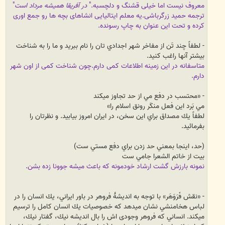
معروف نیست اما خیلی قشنگ و دلچسبه.
"
در آفریقا همیشه مرداد است
"
ترجمه حمید زرگرباشی.
یه معلم ایتالیایی انشاهای بچه ها رو جمع اوری
کرده و تحت این عنوان به چاپ رسونده.
- لطفاً چند تَن از مفاخر شهر اجدادي تان را نام ببريد و ما را به شناخت
بيشتر آنها راغب كنيد.
متاسفانه در این زمینه اطلاعات کمی دارم.چون شناخت کمی از اون شهر
دارم.
- «محتسب در دفع مي از حد تجاوز ميكند
مي بَرد اين فعل منكَر رونق اسلام را»
لطفاً يك مصداق براي اين سخن، در ايران امروز بيابيد. و نظرتان را
بفرمائيد.
(حد، اينجا بمعني حد زدن براي دفع مستي ست)
بيت از خاتم الشعرا جامي ست
نمونه بارزش گشت ارشاد خودمونه که باعث میشه جوونا زده بشن.
- «نقش فَرَوَهَر» با توجه به انديشۀ فروهر در باور ايراني، يك انسان را در
لباس هخامنشي نشان ميدهد كه خصوصيات يك انسان كامل را ترسيم
ميكند. انساني كه فروهر وجودی اش را بال انديشه نيك، گفتار نيك،