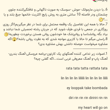
6..با دیدن مارمولک -موش -سوسک به صورت ناگهانی و غافلگیرکننده جلوی
چشمتان ودر فاصله 10 سانتی متری به روش رایج اکثریت خانمها جیغ بلند و یا
...؟
7.حالا با همه این تفاصیل یک واقعه محتمل برای شما در نظر میگیریم!اگر روزی
روزگاری در جمعی با فردی طرف شوید که در جریان رشته تحصیلی شما نباشد و
بیاد بگه روانشناسا و روانپزشک ها خودشون روانی هستن برخوردت چطوریه!
8.راستی میگم تا حالا با کاربری مواجه شدی که به نظرت روانی باشه؟ا
اگه
مشاوره میخواست حوصله داشتی بهش مشاوره بدی؟
-----------------------------------
1.اصوات زیر تداعی کننده آهنگهای یک کارتون-برنامه عروسکی-آهنگ بندری-
آهنگ پاپ-و آهنگ معروفی غربی است...اگه گفتی چیه؟
rata tata tatta rattata tata
lin lin lin lin lililili lin lin lin lin lilili
ey looppak take loombada
diri rin rin rin diririri rin rin
my heart will go on