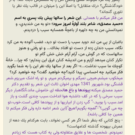
خودگذشتگي؟ درك متقابل؟ يا اصلاً اين را ميتوان در قالب يك نظر يا
تئوري گنجاند؟
من فکر میکنم با همدلی .
اين شعر را سالها پيش يك پسري به اسم
«حميد مصدق»، شاعر بلند آوازۀ امروز سرود؛
«تو به من خنديدي،
و
نميدانستي
من به چه دلهره از باعچۀ همسايه
سيب را دزديدم.
باغبان از پي من تند دويد
سيب را دست تو ديد،
غضب آلوده به من كرد
نگاه،
سيب دندان زده از دست تو افتاد بخاك...
و تو رفتي و هنوز
سالهاست
كه در گوش من، آرام آرام
خش خش گام تو
تكرار كنان
ميدهد آزارم
و من انديشه كنان
غرق اين پندارم؛
كه چرا...
خانۀ
كوچك ما سيب نداشت...»
- اگر بعد از سالها يك نفر اين را به شما بگويد
فكر ميكنيد چه احساسي پيدا كنيد؟
چه خواهيد گفت؟ چه خواهيد كرد؟
میخکوب میشم.هیچی نمیگم و برمیگردم میرم. و تو راه اشک میریزم.
شعر
قشنگی بود.
شهریور 1341 مهدی اخوان ثالث این شعر رو تقدیم دکتر
حمید مصدق میکنه:
پیوندها و باغ ها
لحظه ای خاموش ماند،آنگاه
بار دیگر
سیب سرخی را که در کف داشت
به هوا انداخت.
سیب چندی گشت و باز
امد.
سیب را بویید.
-" گپ زدن از ابیاریها و از پیوندها کافی است.
خوب،
تو
چه می گویی؟"
-"آه
چه بگویم؟هیچ"
(این شعر ادامه داره ولی فکر میکنم تا
همین جا کافی باشه).
- پنج كتابي كه بنظر شما اگر هر كسي نخواند، بابت هركدام يك دهه از
عمرش بيهوده گذشته كدامهاست؟
نمیدونم. شخصیت ها و علایق متفاوته.
ولی یه کتاب هست که زیادم