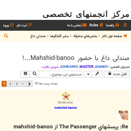
مرکز انجمنهای تخصصی
راهنما
Rules
تماس با ما
ثبت نام
ورود
ج
صفحه اول تالار
بخش‌‌هاي متفرقه
ساير گفتگوها
صندلي داغ
س
ت
صندلی داغ با حضور Mahshid-banoo...!
ج
و
مدیران انجمن:
AGeNiS1
,
MASTER
,
ASHKAN95
,
شوراي نظارت
جستجو
جستجوی پیشرف
قفل شده
4
تعداد پست ها:47
3
2
1
قبلی
Moderator
mahshid-banoo
Re: پرسشهاي The Passenger از mahshid-banoo