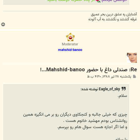
آشنایان ره عشق درین بحر عمیق
غرقه گشتند و نگشتند به آب آلوده
ب
ا
ل
ا
Moderator
mahshid-banoo
Re: صندلی داغ با حضور Mahshid-banoo...!
پ
یک‌شنبه ۲۸ تیر ۱۳۸۸, ۴:۳۰ ب.ظ
س
ت
Eagle_of_sky نوشته شده:
سلام.
چیزی که خیلی جالبه و کنجکاوی دیگران رو بر می انگیزه همین
روانشناس بودم مهشید خانوم هست .
و اما اگر اجازه هست سوال هام رو بپرسم.
با سلام.