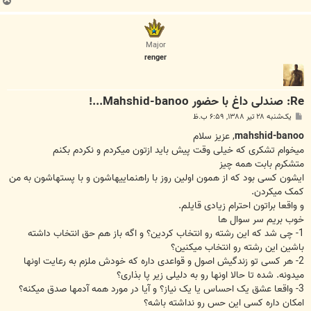
ب
ا
ل
ا
Major
renger
Re: صندلی داغ با حضور Mahshid-banoo...!
پ
یک‌شنبه ۲۸ تیر ۱۳۸۸, ۶:۵۹ ب.ظ
س
ت
mahshid-banoo
, عزیز سلام
میخوام تشکری که خیلی وقت پیش باید ازتون میکردم و نکردم بکنم
متشکرم بابت همه چیز
ایشون کسی بود که از همون اولین روز با راهنماییهاشون و با پستهاشون به من
کمک میکردن.
و واقعا براتون احترام زیادی قایلم.
خوب بریم سر سوال ها
1- چی شد که این رشته رو انتخاب کردین؟ و اگه باز هم حق انتخاب داشته
باشین این رشته رو انتخاب میکنین؟
2- هر کسی تو زندگیش اصول و قواعدی داره که خودش ملزم به رعایت اونها
میدونه. شده تا حالا اونها رو به دلیلی زیر پا بذاری؟
3- واقعا عشق یک احساس یا یک نیاز؟ و آیا در مورد همه آدمها صدق میکنه؟
امکان داره کسی این حس رو نداشته باشه؟