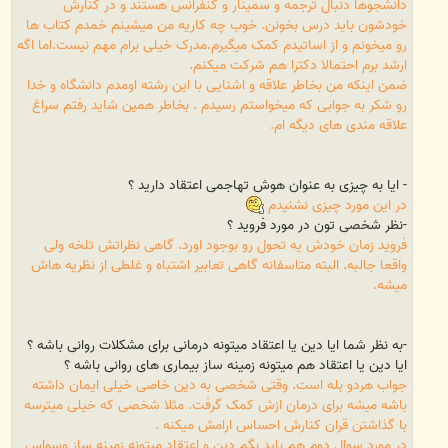
دانشجوها دنبال ترجمه و سمینار و کنفرانس هستند و در کنارش
خودشون باید درس بخونن. خوب چه کاریه من میشینم خمدم کتاب ها
رو میخونم و از اساتیدم کمک میگیرم.مدرک خیلی برام مهم نیست.اما اگه
ارشد برم احتمالا دکترا هم شرکت میکنم.
ضمن اینکه من بخاطر علاقه و اشنایی با این رشته اومدم دانشگاه و خدا
رو شکر به جوابی که میخواستم رسیدم . بخاطر همین شاید رفتم سراغ
علاقه مندی های دیگه ام.
- ایا به چیزی به عنوان هوش تهاجمی اعتقاد دارید ؟
در این مورد چیزی نشنیدم
-نظر شخصی تون در مورد فروید ؟
فروید زمان خودش یه تحول رو بوجود اورد. گاهی نظراتش تلخه ولی
واقعا جالبه. البته متاسفانه گاهی تعابیر اشتباه و غلطی از نظریه هاش
میشه.
-به نظر شما ایا دین یا اعتقاد میتونه درمانی برای مشکلات روانی باشه ؟
ایا دین یا اعتقاد هم میتونه زمینه ساز بیماری های روانی باشه ؟
جواب هردو بله است. وقتی شخصی به دین خاصی خیلی ایمان داشته
باشه میشه برای درمان ازش کمک گرفت. مثلا شخصی که خیلی میترسه
با گذاشتن قران کنارش احساس ارامش میکنه .
در مورد سوال دوم هم باید بگم دین و اعتقاد میتونه زمینه ساز وسواس