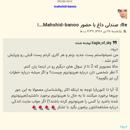
Moderator
mahshid-banoo
Re: صندلی داغ با حضور Mahshid-banoo...!
پ
یک‌شنبه ۲۸ تیر ۱۳۸۸, ۴:۳۹ ب.ظ
س
ت
Eagle_of_sky نوشته شده:
درود.
من نمیخواستم پست جدید بزنم و هر کاری کردم پست قبلی رو ویرایش
کنم نشد .
حالا مجبورم که 2 تا از سوال های دیگرم رو در اینجا یان کنم.
1-نظر شخصی تان درباره هیپنوتیزم چیست؟ و اگر میشه درباره خطرات
آن نیز بگویید؟
2- آیا تا کنون(با توجه به اینکه اکثر روانشناسان معمولا به این جور
چیزها برخورد میکنند تا به حال با هیپنوتیزم برخورد داشتید(هیپنوتیزم
شده باشید یا کسی را هیپنوتیزم کرده باشند؟) اگر جواب مثبت اندکی
درباره مشاهداتتون برامون بگید با تشکر
درود