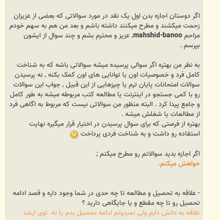
اگر دوستان اجازه بدن اول یک نقد در مورد سوالاتی که بعضی از عزیزان
زحمت میکشند و مطرح میکنند داشته باشم و بعد من هم به سهم خودم
مزاحم
mahshid-banoo
, عزیز و محترم بشم و چند سوال از ایشون
بپرسم .
به نظر من بهتره اگر سوالی پرسیده میشه سوالاتی باشه که به شناخت
کامل فرد و خصوصیات اون یا توانایی های اون کمک بکنه , نه پرسیدن
سوالات امتحانات پایان ترم یا چیزهایی از این قبیل , جواب این سوالات
رو با کمی جستجو در اینترنت یا مطالعه کتب مربوطه میشه به طور کامل
و جامع پیدا کرد . البته منظور من سوالاتی نیست که مربوط به اگاهی فرد
از مطالعات یا شغلش میشه .
بهتره از فرصتی که برای سوال پرسیدن در اختیار قرار میگیره نهایت
استفاده رو داشت و به شناخت فردی پرداخت
اگر اجازه بدید سوالاتم رو مطرح میکنم ;
خواهش میکنم.
- علاقه به تحصیل و مطالعه تا چه حدی در شما وجود داره و قصد ادامه
تحصیل رو تا چه مقطع و یا جایگاهی دارید ؟
علاقه به دانش دارم ولی نمیدونم ادامه تحصیل بدم یا نه. توی ارشد