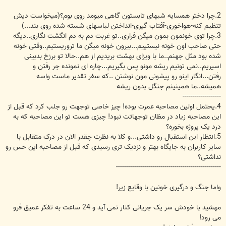
2.چرا دختر همسایه شبهای تابستون گاهی میومد روی بوم؟(میخواست دیش
تنظیم کنه-هواخوری-آفتاب گیری-انداختن لباسهای شسته شده روی بند...)
3.چرا توی خونمون بمون میگن فراری..تو غربت دم به دم انگشت نگاری..دیگه
حتی صاحب اون خونه نیستییم...بیرون خونه میگن ما تروریستیم..وقتی خونه
شده بود مثل جهنم..ما با ویزای بهشت بریدیم از هم..حالا تو برزخ بدبینی
اسیریم..نمی تونیم ریشه مونو پس بگیریم...چاره ای نمونده جر رفتن و
رفتن...انگار اینو رو پیشونی مون نوشتن ..که سفر تقدیر ماست واسه
همیشه..ما همینینم جنگل بدون ریشه
-------------------
4.یحتمل اولین مصاحبه عمرت بوده! چیز خاصی توجهت رو جلب کرد که قبل از
این مصاحبه زیاد در مظان توجهاتت نبود! چیزی هست تو این مصاحبه که به
درد یک پروژه بخوره؟
5.انتظار این استقبال رو داشتی...و کلا به نظرت چقدر الان در درک متقابل با
سایر کاربران به جایگاه بهتر و نزدیک تری رسیدی که قبل از مصاحبه این حس رو
نداشتی؟
----------------------------------------------------
واما جنگ و درگیری خونین با وقایع زیر!
مهشید با خودش سر یک جریانی کنار نمی آید و 24 ساعت به تفکر عمیق فرو
می رود!