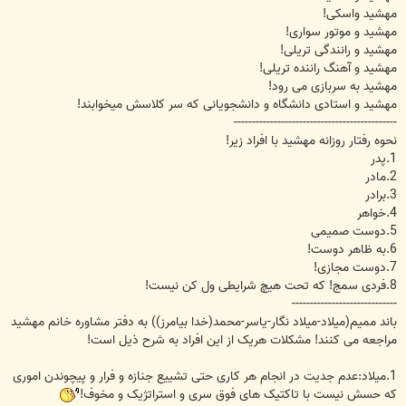
مهشید واسکی!
مهشید و موتور سواری!
مهشید و رانندگی تریلی!
مهشید و آهنگ راننده تریلی!
مهشید به سربازی می رود!
مهشید و استادی دانشگاه و دانشجویانی که سر کلاسش میخوابند!
---------------------------------------------
نحوه رفتار روزانه مهشید با افراد زیر!
1.پدر
2.مادر
3.برادر
4.خواهر
5.دوست صمیمی
6.به ظاهر دوست!
7.دوست مجازی!
8.فردی سمج! که تحت هیچ شرایطی ول کن نیست!
-----------------------------
باند ممیم(میلاد-میلاد نگار-یاسر-محمد(خدا بیامرز)) به دفتر مشاوره خانم مهشید
مراجعه می کنند! مشکلات هریک از این افراد به شرح ذیل است!
1.میلاد:عدم جدیت در انجام هر کاری حتی تشییع جنازه و فرار و پیچوندن اموری
که حسش نیست با تاکتیک های فوق سری و استراتژیک و مخوف!