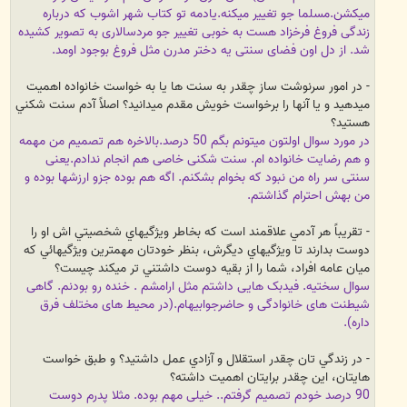
میکشن.مسلما جو تغییر میکنه.
یادمه تو کتاب شهر اشوب که درباره
زندگی فروغ فرخزاد هست به خوبی تغییر جو مردسالاری به تصویر کشیده
شد. از دل اون فضای سنتی یه دختر مدرن مثل فروغ بوجود اومد.
- در امور سرنوشت ساز چقدر به سنت ها يا به خواست خانواده اهميت
ميدهيد و يا آنها را برخواست خويش مقدم ميدانيد؟ اصلاً آدم سنت شكني
هستيد؟
در مورد سوال اولتون میتونم بگم 50 درصد.بالاخره هم تصمیم من مهمه
و هم رضایت خانواده ام. سنت شکنی خاصی هم انجام ندادم.یعنی
سنتی سر راه من نبود که بخوام بشکنم. اگه هم بوده جزو ارزشها بوده و
من بهش احترام گذاشتم.
- تقريباً هر آدمي علاقمند است كه بخاطر ويژگيهاي شخصيتي اش او را
دوست بدارند تا ويژگيهاي ديگرش، بنظر خودتان مهمترين ويژگيهائي كه
ميان عامه افراد، شما را از بقيه دوست داشتني تر ميكند چيست؟
سوال سختیه. فیدبک هایی داشتم مثل ارامشم . خنده رو بودنم. گاهی
شیطنت های خانوادگی و حاضرجوابیهام.(در محیط های مختلف فرق
داره).
- در زندگي تان چقدر استقلال و آزادي عمل داشتيد؟ و طبق خواست
هايتان، اين چقدر برايتان اهميت داشته؟
90 درصد خودم تصمیم گرفتم.. خیلی مهم بوده. مثلا پدرم دوست