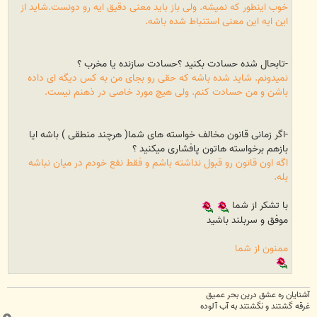
خوب اینطور که نمیشه. ولی باز باید معنی دقیق ایه رو دونست.شاید از
این ایه این معنی استنباط شده باشه.
-تابحال شده حسادت بکنید ؟حسادت سازنده یا مخرب ؟
نمیدونم. شاید شده باشه که حقی رو بجای من به کس دیگه ای داده
باشن و من حسادت کنم. ولی هیچ مورد خاصی در ذهنم نیست.
-اگر زمانی قانون مخالف خواسته های شما( هرچند منطقی ) باشه ایا
بازهم برخواسته هاتون پافشاری میکنید ؟
اگه اون قانون رو قبول نداشته باشم و فقط نفع خودم در میان نباشه
بله.
با تشکر از شما
موفق و سربلند باشید
ممنون از شما
آشنایان ره عشق درین بحر عمیق
غرقه گشتند و نگشتند به آب آلوده