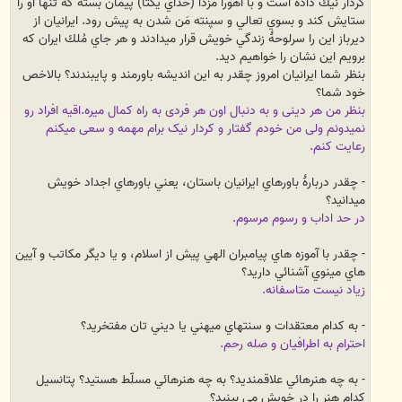
كردار نيك داده است و با اهورا مزدا (خداي يكتا) پيمان بسته كه تنها او را
ستايش كند و بسوي تعالي و سپنته مَن شدن به پيش رود. ايرانيان از
ديرباز اين را سرلوحۀ زندگي خويش قرار ميدادند و هر جاي مُلك ايران كه
برويم اين نشان را خواهيم ديد.
بنظر شما ايرانيان امروز چقدر به اين انديشه باورمند و پايبندند؟ بالاخص
خود شما؟
بنظر من هر دینی و به دنبال اون هر فردی به راه کمال میره.
اقیه افراد رو
نمیدونم ولی من خودم گفتار و کردار نیک برام مهمه و سعی میکنم
رعایت کنم.
- چقدر دربارۀ باورهاي ايرانيان باستان، يعني باورهاي اجداد خويش
ميدانيد؟
در حد اداب و رسوم مرسوم.
- چقدر با آموزه هاي پيامبران الهي پيش از اسلام، و يا ديگر مكاتب و آيين
هاي مينوي آشنائي داريد؟
زیاد نیست متاسفانه.
- به كدام معتقدات و سنتهاي ميهني يا ديني تان مفتخريد؟
احترام به اطرافیان و صله رحم.
- به چه هنرهائي علاقمنديد؟ به چه هنرهائي مسلّط هستيد؟ پتانسيل
كدام هنر را در خويش مي بينيد؟