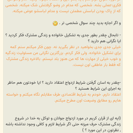
فکری-عملی بشه. شخصی که مدام در وضو گرفتنش شک میکنه. شخصی
که از پاک بودن لباسش مطمئن نیست و مدام لباسشو عوض میکنه.
و اگر اجازه بدید چند سوال شخصی تر .
- تابحال چقدر بطور جدی به تشکیل خانواده و زندگی مشترک فکر کردید ؟
ایا نگرانی هم دارید ؟
خیلی جدی جدی بخواهید در نظر بگیرید نه. چون فکر میکنم سنم کمه
برای تشکیل خانواده. ولی فکر کردم. بزرگترین نگرانی من مسئولیت زندگیه
و خوب خیلی از مهارت ها که من هنوز بلد نیستم. بالاخره زندگی مشترک
که فقط بار عاطفی اون نیست.
-چقدر به اسان گرفتن شرایط ازدواج اعتقاد دارید ؟ ایا خودتون هم حاظر
به اجرای این شرایط هستید ؟
اعتقاد دارم. خودم به شرایط اقتصادی طرف مقابلم نگاه میکنم و خواسته
هایم رو مطابق وضیعت اون مطرح میکنم.
(ایه ای از قران کریم در مورد ازدواج جوانان و توکل به خدا در شروع
زندگی مشترک حرف میزنه حتی اگر شرایط لازم و کافی وجود نداشته باشه
, نظرتون در این مورد ؟ )