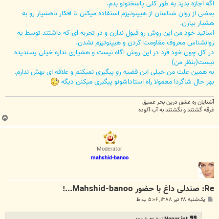
اگه اجازه بدید به طور کلی پاسختونو بدم.
بعضی از روان شناسان از هیپنوتیزم استفاده میکنن تا افکار ناهشیار رو به
هشیار بیارن.
اساتید خود من این روش رو قبول ندارن و در تجربه ای که داشتند توسط یه
روانشناس معروف مقاومت کردن و هیپنوتیزم نشدن.
در کل چون خود فرد در این روش اگاه نیست و هشیاری نداره خیلی پسندیده
نیست(بنظر من)
به همین علت من خیلی این قضیه رو پیگیری نمیکنم و علاقه ای بهش ندارم.
بهر حال شاگردا معمولا راه استاداشونو پیگیری میکنن دیگه
آشنایان ره عشق درین بحر عمیق
غرقه گشتند و نگشتند به آب آلوده
ب
ا
ل
ا
Moderator
mahshid-banoo
Re: صندلی داغ با حضور Mahshid-banoo...!
پ
یک‌شنبه ۲۸ تیر ۱۳۸۸, ۵:۰۶ ب.ظ
س
ت