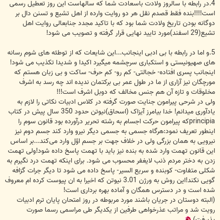
4.در رابطه با سالروز ولادت باسعادت شما که سالهاست این روز تعطیل رسمی
است!!!!بنده فقط قصدم نقل هر دو روایت وارده از اهل تشیع و تسنن دال بر
دوگانه بودن تاریخ ولادت شما بود که با تاکید مجدد جنابعالی روایت اهل
تشیع(29 اسفند)مورد تایید نهایی قرار گرفته و تصویب می شود!
5.و اما در رابطه با بی ادبی اینجانب...این شایعات که از توطئه های شوم رسانه
های صهیونیستی و استکباری سرچشمه میگیرد اکیدا و شدیدا تکذیب می شود!
اینجانب پسری افتاده- خجالتی- کم رو- کم حرف- ساکت و بی زبان هستم که
مورچگان نیز آزاری از ما در طول عمر بی برکتمان ندیده اند چه رسد به اشرف
مخلوقات و تازه آن هم جنس مخالف که دوبل اشرف است!!!
ولی در شرحی پیرامون جنایت صورت گرفته در کلاس ادبیات نکاتی را لازم به
یادآوری میدانم! خدا بیامرز آیزاک (اسحاق)نیوتن حدود 350 سال پیش در کتاب
principiaکه پیرامون حرکت اجسام به رشته تحریر درآورده بود قانون سوم را
اینطور تعریف نمود:هرگاه جسمی به جسمی دیگر نیرو وارد کند جسم دوم نیز
نیرویی به همان بزرگی ولی در خلاف جهت بر جسم اوّل وارد می‌کند...بر اساس
این قانون تهمت وارد شده به بنده نیز باید با تهمت پاسخ داده شود!ولی تهمت
زدن به دختر مردم ذنب لایغفر محسوب می شود. برای اینکه تهمت درد نگیرم به
شکلی متفاوت- کوبنده و سریع السیر- پاسخ داده می شود تا دیگر جرات گزافه
گویی نکند!این روش به ورژن 3.01 نیوتن که اخیرا به ان پیوست کرده ام معروف
شده است و در دسترس همگان و آماده بهره برداری است!
(البته دوستان در جریان باشند مورد مربوطه در روز امتحان پایان ترم ادبیات
رویت شد و مراتب عذرخواهی طرفین از یکدیگر طی مراسمی رسما صورت
پذیرفت)