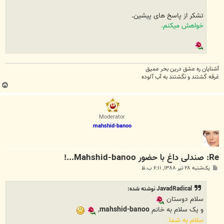
تشکر از پاسخ های پیشین.
خواهش میکنم.
آشنایان ره عشق درین بحر عمیق
غرقه گشتند و نگشتند به آب آلوده
ب
ا
ل
ا
Moderator
mahshid-banoo
Re: صندلی داغ با حضور Mahshid-banoo...!
پ
یک‌شنبه ۲۸ تیر ۱۳۸۸, ۶:۱۱ ب.ظ
س
ت
JavadRadical نوشته شده:
سلام دوستان
و یک سلام به خانم
mahshid-banoo
,
سلام به شما.