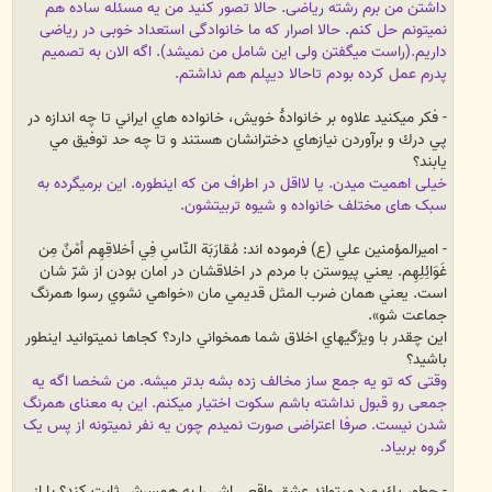
داشتن من برم رشته ریاضی. حالا تصور کنید من یه مسئله ساده هم
نمیتونم حل کنم. حالا اصرار که ما خانوادگی استعداد خوبی در ریاضی
داریم.(راست میگفتن ولی این شامل من نمیشد). اگه الان به تصمیم
پدرم عمل کرده بودم تاحالا دیپلم هم نداشتم.
- فكر ميكنيد علاوه بر خانوادۀ خويش، خانواده هاي ايراني تا چه اندازه در
پي درك و برآوردن نيازهاي دخترانشان هستند و تا چه حد توفيق مي
يابند؟
خیلی اهمیت میدن. یا لااقل در اطراف من که اینطوره. این برمیگرده به
سبک های مختلف خانواده و شیوه تربیتشون.
- اميرالمؤمنين علي (ع) فرموده اند: مُقارَبَة النّاسِ فِي أخلاقِهِم أمْنٌ مِن
غَوَائِلِهِم. يعني پيوستن با مردم در اخلاقشان در امان بودن از شرّ شان
است. يعني همان ضرب المثل قديمي مان «خواهي نشوي رسوا همرنگ
جماعت شو».
اين چقدر با ويژگيهاي اخلاق شما همخواني دارد؟ كجاها نميتوانيد اينطور
باشيد؟
وقتی که تو یه جمع ساز مخالف زده بشه بدتر میشه. من شخصا اگه یه
جمعی رو قبول نداشته باشم سکوت اختیار میکنم. این به معنای همرنگ
شدن نیست. صرفا اعتراضی صورت نمیدم چون یه نفر نمیتونه از پس یک
گروه بربیاد.
- چطور يك مرد ميتواند عشق واقعي اش را به همسرش ثابت كند؟ با از