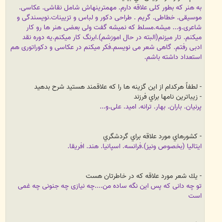
به هنر که بطور کلی علاقه دارم. مهمترینهاش شامل نقاشی. عکاسی.
موسیقی. خطاطی. گریم . طراحی دکور و لباس و تزیینات.نویسندگی و
شاعری.و... میشه.
مسلط که نمیشه گفت ولی بعضی هنر ها رو کار
میکنم. تار میزنم(البته در حال اموزشم).ابرنگ کار میکنم.یه دوره نقد
ادبی رفتم. گاهی شعر می نویسم.
فکر میکنم در عکاسی و دکوراتوری هم
استعداد داشته باشم.
- لطفاً هركدام از اين گزينه ها را كه علاقمند هستيد شرح بدهيد
- زيباترين نامها براي فرزند
پرنیان. باران. بهار. ترانه. امید. علی.و...
- كشورهاي مورد علاقه براي گردشگري
ایتالیا (بخصوص ونیز).فرانسه. اسپانیا. هند. افریقا.
- يك شعر مورد علاقه كه در خاطرتان هست
تو چه دانی که پس این نگه ساده من....چه نیازی چه جنونی چه غمی
است