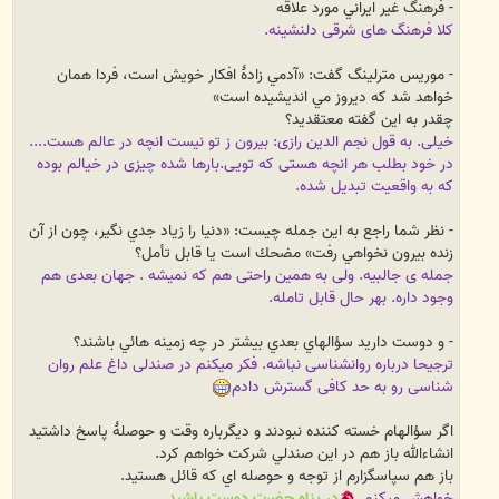
- فرهنگ غير ايراني مورد علاقه
کلا فرهنگ های شرقی دلنشینه.
- موريس مترلينگ گفت: «آدمي زادۀ افكار خويش است، فردا همان
خواهد شد كه ديروز مي انديشيده است»
چقدر به اين گفته معتقديد؟
خیلی. به قول نجم الدین رازی: بیرون ز تو نیست انچه در عالم هست....
در خود بطلب هر انچه هستی که تویی.
بارها شده چیزی در خیالم بوده
که به واقعیت تبدیل شده.
- نظر شما راجع به اين جمله چيست: «دنيا را زياد جدي نگير، چون از آن
زنده بيرون نخواهي رفت» مضحك است يا قابل تأمل؟
جمله ی جالبیه. ولی به همین راحتی هم که نمیشه . جهان بعدی هم
وجود داره. بهر حال قابل تامله.
- و دوست داريد سؤالهاي بعدي بيشتر در چه زمينه هائي باشند؟
ترجیحا درباره روانشناسی نباشه. فکر میکنم در صندلی داغ علم روان
شناسی رو به حد کافی گسترش دادم
اگر سؤالهام خسته كننده نبودند و ديگرباره وقت و حوصلۀ پاسخ داشتيد
انشاءالله باز هم در اين صندلي شركت خواهم كرد.
باز هم سپاسگزارم از توجه و حوصله اي كه قائل هستيد.
خواهش میکنم.
در پناه حضرت دوست باشيد