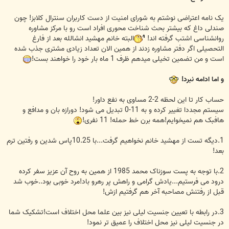
یک نامه اعتراضی نوشتم به شورای امنیت از دست کاربران سنترال کلابز! چون
صندلی داغ که بیشتر بحث شناخت محوری افراد است رو با مرکز مشاوره
روانشناسی اشتب گرفته اند!
البته خانم مهشید انشالله بعد از فارغ
التحصیلی اگر دفتر مشاوره زدند از همین الان تعداد زیادی مشتری جذب شده
است و من تضمین تخیلی میدهم ظرف 1 ماه بار خود را خواهند بست!
و اما ادامه نبرد!
حساب کار تا این لحظه 2-2 مساوی به نفع داور!
سیستم مجددا تغییر کرده و به 11-0 تبدیل می شود! دورازه بان و مدافع و
هافبک هم نمیخوایم!همه برن خط حمله! 11 نفری!
1.دیگه تست از مهشید خانم نخواهیم گرفت...با 10.25پاس شدین و رفتین ترم
بعد!
2.با توجه به پست سوزناک محمد 1985 از همین به روح آن عزیز سفر کرده
درود می فرستیم...یادش گرامی و راهش پر رهرو باد!مرد خوبی بود..خوب شد
قبل از رفتنش مصاحبه آخر هم گرفتیم ازش!
3.در رابطه با تعیین جنسیت لیلی نیز بین علما محل اختلاف است!تشکیک شما
در جنسیت لیلی نیز محل اختلاف را عمیق تر نمود!