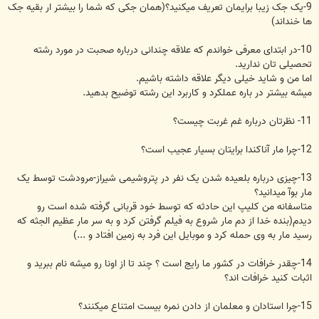
9-یک جک زیبا برایمان تعریف میکنید؟(همان جکی که شما را بیشتر ار بقیه جک
ها خنداند)
10-در ابتدای معرفی خواندم که علاقه چندانی درباره صحبت در مورد رشته
تحصیلی تان ندارید.
اما من و شاید خیلی دیگر علاقه داشته باشیم.
میشه بیشتر در باره عملکرد و کاربرد این رشته توضیح بدهید.
11- نظرتان درباره غم غربت چیست؟
12-چرا مار آناکندا برایتان بسیار عجیب است؟
13-چیزی درباره بلعیده شدن یک نفر در پتروشیمی شیراز-مرودشت توسط یک
مار بوآ میدانید؟
متاسفانه من کلیپ این حادثه که توسط خود قربانی گرفته شده است رو
دیدم(بنده خدا از دم مار شروع به فیلم گرفتن کرد و به سر مار عظیم الجثه که
رسید مار به وی حمله کرد و موبایل این فرد به زمین افتاد و ...)
14-چقدر خرافات در کشور ما رایج است ؟ چند تا از اونا رو میشه نام ببرید و
اثبات کنید خرافات اند؟
15-چرا استادان و معلمان از دادن نمره بیست امتناع میکنند؟