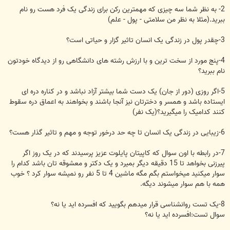
2- به نظر شما سه چیزی که مهمترین رکن برای زندگی یک فرد هست رو نام
ببرید.(مثلا به نظر من سلامتی - پول - علم)
3-چقدر پول در زندگی یک انسان تاثیر گزار و حیاتی است؟
4-پنج مورد از سخت ترین و با ارزش رشته های دانشگاهی رو از دیدگاه خودتون
نام ببرید؟
5-اگر روزی (دور از جان) یک دست شما بیشتر آزاد نباشد و در کناره دره ای
ایستاده باشد و همسر و دخترتان نیز آنجا باشند و بخواهند به اعماق دره سقوط
کنند کدامیک را میگیرید؟(یک نفر)
6-زیبایی در زندگی یک انسان تا چه حد درخور توجه و مهم و تاثیر گذار هست؟
7-در رابطه با اون سوال که کاپیتان پایلوت عزیز پرسیدند که در یک روز اگر
پیرزنی بخواهد تا 15 دقیقه دیگر بمیرد و یک دکتر و معشوقه تان باشد کدام را
سوار میکنید میخواستم بگم مگه ماشین 4 تا 5 نفر رو نمیشه سوار کرد ؟ خوب
همه با هم سوار میشوند دیگه.
8-یک تست روانشناسی قرار میدهم بگویید که افسرده اید یا نه؟
سوال تست:افسرده اید یا نه؟