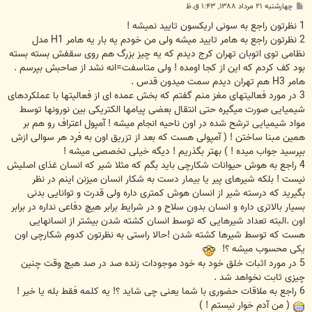
پ
چهارشنبه ۲۱ مرداد ۱۳۸۸, ۱:۴۳ ق.ظ
س
ت
1 نظرتون راجع به سونی اریکسون تایید نمیشه !
2 نظرتون راجع به هامر تایید میشه ولی من خودم یه بار یه هامر H1 مدل
نظامی توی اتوبان تهران کرج دیدم که یه چیز بزرگ هم روی سقفش بسته بسته
بود کف کردم که این از کجا اومده ! ولی متاسفت=انه نشد از صاحبش بپرسم .
هامر H3 هم تهران دیدم سمت میدون قدس .
3 در مورد فعالیتهای مغز منم گفتم که بخش عمده ای از فعالیتها با عملکردهای
شیمیایی صورت میگیره حتی انتقال بعضی پیامها الکتریکی بین نورونها توسط
مواد شیمیایی ترشح شده در اون ناحیه انجام میشه ! آمپول اعتراف رو هم بر
همین مبنا ساختن ! ( آمپولی هست که بعد از تزریق اون به فرد هر سوالی ازش
بپرسید جواب میده ! ) بهتر بگذریم ! دیگه خیلی تخصصی میشه !
4 راجع به هوش حیوانات شکارچی باید بگم که مثلا شیر که انسان غذای اصلیش
نیست ! بلکه شیرهای پیر یا بیمار دست به شکار انسان میزنن اینم در نظر
بگیرید که درسته شیر از انسان هوش کمتری داره ولی قدرت و توانایی بدنی
بسیار بالاتری داره و انسان بدون سلاح و در شرایط برابر هیچ دفاعی نداره در برابر
اون .البته تعداد شیرهایی که توسط انسان کشته شدن بیشتر از انسانهایی
هست که توسط شیرها کشته شدن !حالا راستی به نظرتون کدوم شکارچی اون
یکی محسوب میشه ؟!
5 در مورد اثبات خلق خود به خود موجودات زنده صد در صد هیچ وقت چنین
چیزی ثابت نخواهد شد .
6 راجع به ملاقات حضوری با شما یعنی چی شاید ؟! یه کلمه فقط بله یا خیر !
( من آدم خوار نیستم ! )