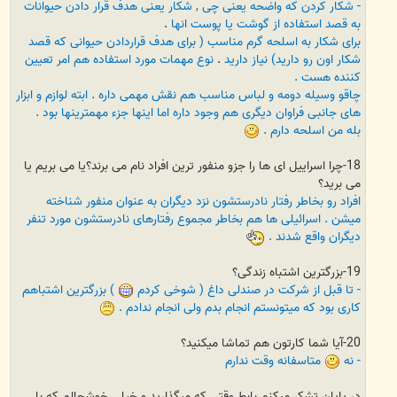
- شکار کردن که واضحه یعنی چی , شکار یعنی هدف قرار دادن حیوانات
به قصد استفاده از گوشت یا پوست انها
.
برای شکار به اسلحه گرم مناسب ( برای هدف قراردادن حیوانی که قصد
شکار اون رو دارید) نیاز دارید
.
نوع مهمات مورد استفاده هم امر تعیین
کننده هست .
چاقو وسیله دومه و لباس مناسب هم نقش مهمی داره . ابته لوازم و ابزار
های جانبی فراوان دیگری هم وجود داره اما اینها جزء مهمترینها بود .
بله من اسلحه دارم .
18-چرا اسراییل ای ها را جزو منفور ترین افراد نام می برند؟یا می بریم یا
می برید؟
افراد رو بخاطر رفتار نادرستشون نزد دیگران به عنوان منفور شناخته
میشن . اسرائیلی ها هم بخاطر مجموع رفتارهای نادرستشون مورد تنفر
دیگران واقع شدند .
19-بزرگترین اشتباه زندگی؟
- تا قبل از شرکت در صندلی داغ ( شوخی کردم
) بزرگترین اشتباهم
کاری بود که میتونستم انجام بدم ولی انجام ندادم .
20-آیا شما کارتون هم تماشا میکنید؟
- نه
متاسفانه وقت ندارم
در پایان تشکر میکنم بابط وقتی که میگذارید.و خیلی خوشحالم که با