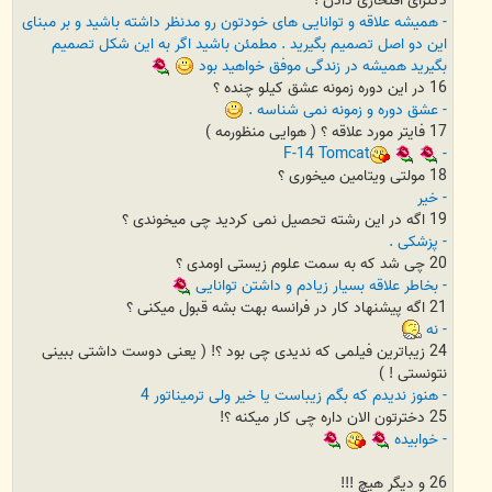
- همیشه علاقه و توانایی های خودتون رو مدنظر داشته باشید و بر مبنای
این دو اصل تصمیم بگیرید . مطمئن باشید اگر به این شکل تصمیم
بگیرید همیشه در زندگی موفق خواهید بود
16 در این دوره زمونه عشق کیلو چنده ؟
- عشق دوره و زمونه نمی شناسه .
17 فایتر مورد علاقه ؟ ( هوایی منظورمه )
F-14 Tomcat
-
18 مولتی ویتامین میخوری ؟
- خیر
19 اگه در این رشته تحصیل نمی کردید چی میخوندی ؟
- پزشکی .
20 چی شد که به سمت علوم زیستی اومدی ؟
- بخاطر علاقه بسیار زیادم و داشتن توانایی
21 اگه پیشنهاد کار در فرانسه بهت بشه قبول میکنی ؟
- نه
24 زیباترین فیلمی که ندیدی چی بود ؟! ( یعنی دوست داشتی ببینی
نتونستی ! )
- هنوز ندیدم که بگم زیباست یا خیر ولی ترمیناتور 4
25 دخترتون الان داره چی کار میکنه ؟!
- خوابیده
26 و دیگر هیچ !!!