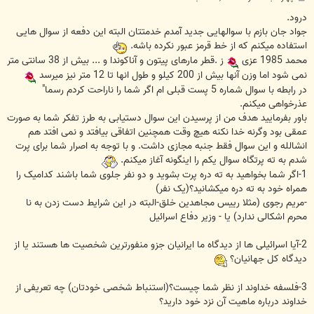
س
ت
درود.
جواد جان بازم با سوالهایی جدید آمدم خدمتتان البته این دفعه از سوال هایی
استفاده میکنم که از خط قرمز عبور نکرده باشه.
محمد 1985 عزی
ز .قطر مارهای پیتون و آناکوندا و ... بیش از 38 سانتی متر
نمی شود اما وزن آنها بیش از 200 کیلو و طول انها تا 12 متر نیز میرسد
در رابطه با سوال شماره 5 پست قبلی ام اگر شما را ناراحت کردم رسما"
عذرخواهی میکنم.
باور بفرمایید هدف من از پرسیدن این سوال دستیابی به طرز تفکر شما به صورت
عمقی بود وگرنه خدا نکنه هیچ وقت همچنین اتفاقی بیافتد و نمی افتد هم
انشالله و این سوال فقط جنبه مجازی داشت. و با توجه به اصرار شما برای پرت
شدم به ته پرتگاه سوال یکم را اینگونه آغاز میکنم.
1-اگر شما بخواهید به ته دره پرت بشوید و دو نفر جلوی شما باشند کدامیک را
همراه خود به ته دره میکشانید؟(یک نفر)
-مریم رجوی (مثلا رییس مجاهدین خلق-البته در این شرایط دست زدن به نا
محرم اشکالی ندارد) یا - وزیر دفاع اسرائیل
2-آیا اسرائیلی ها از دیدگاه ما ایرانیان جزو منفورترین شخصیت ها هستند یا از
دیدگاه کل جهانیان؟
3-فلسفه خداوند از نظر شما چیست؟(استنباط شخصی خودتان) چه تعریفی از
خداوند درباره ماهیت آن نزد خود دارید؟