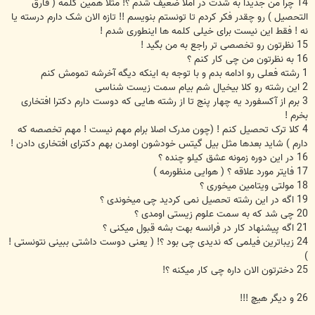
14 چرا من جدیدا به شدت در املا ضعیف شدم ؟! مثلا همین کلمه ( فارق
التحصیل ) رو چقدر فکر کردم تا تونستم بنویسم !! تازه الان شک دارم درسته یا
نه ! فقط این نیست برای خیلی کلمه ها اینطوری شدم !
15 نظرتون رو تخصصی تر راجع به من بگید !
16 به نظرتون من چی کار کنم ؟
1 رشته فعلی رو ادامه بدم و با توجه به اینکه دیگه آخرشه تمومش کنم
2 این رشته رو کلا بیخیال شم بیام سمت زیست شناسی
3 برم از آکسفورد یه چهار پنج تا از رشته هایی که دوست دارم دکترا افتخاری
بخرم !
4 کلا ترک تحصیل کنم ! (چون مدرک اصلا برام مهم نیست ! مهم تخصصه که
دارم ) شاید بعدها مثل بیل گیتس خودشون اومدن بهم دکترای افتخاری دادن !
16 در این دوره زمونه عشق کیلو چنده ؟
17 فایتر مورد علاقه ؟ ( هوایی منظورمه )
18 مولتی ویتامین میخوری ؟
19 اگه در این رشته تحصیل نمی کردید چی میخوندی ؟
20 چی شد که به سمت علوم زیستی اومدی ؟
21 اگه پیشنهاد کار در فرانسه بهت بشه قبول میکنی ؟
24 زیباترین فیلمی که ندیدی چی بود ؟! ( یعنی دوست داشتی ببینی نتونستی !
)
25 دخترتون الان داره چی کار میکنه ؟!
26 و دیگر هیچ !!!