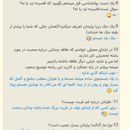
8-یک تست روانشناسی قرار میدهم بگویید که افسرده اید یا نه؟
سوال تست:افسرده اید یا نه؟
- نه
9-یک جک زیبا برایمان تعریف میکنید؟(همان جکی که شما را بیشتر ار
بقیه جک ها خنداند)
- جک بلد نیستم
10-در ابتدای معرفی خواندم که علاقه چندانی درباره صحبت در مورد
رشته تحصیلی تان ندارید.
اما من و شاید خیلی دیگر علاقه داشته باشیم.
میشه بیشتر در باره عملکرد و کاربرد این رشته توضیح بدهید.
- خوب اینکه کاری نداره .
با یک جستجوی ساده میشه صدها و یا هزاران مطلب جامع و کامل که
بسیار بهتر و روان تر از چند کلمه ای که من قادر به نوشتن هستم پیدا
کرد
11- نظرتان درباره غم غربت چیست؟
- برای کسی که از ابتدای تولد در غربت بزرگ شده باشه چندان سخت
نیست
12-چرا مار آناکندا برایتان بسیار عجیب است؟