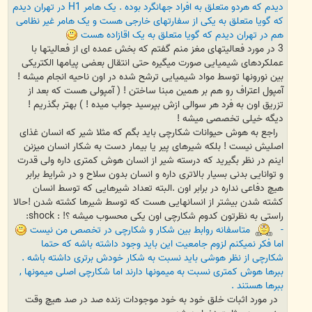
دیدم که هردو متعلق به افراد جهانگرد بوده . یک هامر H1 در تهران دیدم
که گویا متعلق به یکی از سفارتهای خارجی هست و یک هامر غیر نظامی
هم در تهران دیدم که گویا متعلق به یک اقازاده هست
3 در مورد فعالیتهای مغز منم گفتم که بخش عمده ای از فعالیتها با
عملکردهای شیمیایی صورت میگیره حتی انتقال بعضی پیامها الکتریکی
بین نورونها توسط مواد شیمیایی ترشح شده در اون ناحیه انجام میشه !
آمپول اعتراف رو هم بر همین مبنا ساختن ! ( آمپولی هست که بعد از
تزریق اون به فرد هر سوالی ازش بپرسید جواب میده ! ) بهتر بگذریم !
دیگه خیلی تخصصی میشه !
راجع به هوش حیوانات شکارچی باید بگم که مثلا شیر که انسان غذای
اصلیش نیست ! بلکه شیرهای پیر یا بیمار دست به شکار انسان میزنن
اینم در نظر بگیرید که درسته شیر از انسان هوش کمتری داره ولی قدرت
و توانایی بدنی بسیار بالاتری داره و انسان بدون سلاح و در شرایط برابر
هیچ دفاعی نداره در برابر اون .البته تعداد شیرهایی که توسط انسان
کشته شدن بیشتر از انسانهایی هست که توسط شیرها کشته شدن !حالا
راستی به نظرتون کدوم شکارچی اون یکی محسوب میشه ؟! : shock:
-
متاسفانه روابط بین شکار و شکارچی در تخصص من نیست
اما فکر نمیکنم لزوم جامعیت این باید وجود داشته باشه که حتما
شکارچی از نظر هوشی باید نسبت به شکار خودش برتری داشته باشه .
ببرها هوش کمتری نسبت به میمونها دارند اما شکارچی اصلی میمونها ,
ببرها هستند .
در مورد اثبات خلق خود به خود موجودات زنده صد در صد هیچ وقت