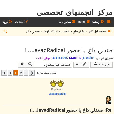
مرکز انجمنهای تخصصی
راهنما
Rules
تماس با ما
ثبت نام
ورود
ج
صفحه اول تالار
بخش‌‌هاي متفرقه
ساير گفتگوها
صندلي داغ
س
ت
صندلی داغ با حضور JavadRadical...!
ج
و
مدیران انجمن:
AGeNiS1
,
MASTER
,
ASHKAN95
,
شوراي نظارت
جستجو
جستجوی پیشرفت
قفل شده
3
تعداد پست ها:37
4
2
1
قبلی
بعدی
Captain II
JavadRadical
Re: صندلی داغ با حضور JavadRadical...!