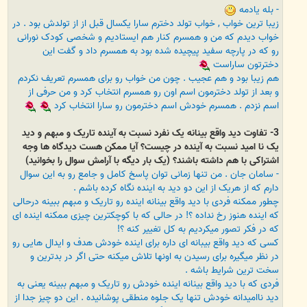
- بله یادمه
زیبا ترین خواب , خواب تولد دخترم سارا یکسال قبل از از تولدش بود . در
خواب دیدم که من و همسرم کنار هم ایستادیم و شخصی کودک نورانی
رو که در پارچه سفید پیچیده شده بود به همسرم داد و گفت این
دخترتون ساراست
هم زیبا بود و هم عجیب . چون من خواب رو برای همسرم تعریف نکردم
و بعد از تولد دخترمون اسم اون رو همسرم انتخاب کرد و من حرفی از
اسم نزدم . همسرم خودش اسم دخترمون رو سارا انتخاب کرد
3- تفاوت دید واقع بینانه یک نفرد نسبت به آینده تاریک و مبهم و دید
یک نا امید نسبت به آینده در چیست؟ آیا ممکن هست دیدگاه ها وجه
اشتراکی با هم داشته باشند؟ (یک بار دیگه با آرامش سوال را بخوانید)
- سامان جان . من تنها زمانی توان پاسخ کامل و جامع رو به این سوال
دارم که از هریک از این دو دید به اینده نگاه کرده باشم .
چطور ممکنه فردی با دید واقع بینانه اینده رو تاریک و مبهم ببینه درحالی
که اینده هنوز رخ نداده ؟! در حالی که با کوچکترین چیزی ممکنه اینده ای
که در فکر تصور میکردیم به کل تغییر کنه ؟!
کسی که دید واقع بیبانه ای داره برای اینده خودش هدف و ایدال هایی رو
در نظر میگیره برای رسیدن به اونها تلاش میکنه حتی اگر در بدترین و
سخت ترین شرایط باشه .
فردی که با دید واقع بینانه اینده خودش رو تاریک و مبهم ببینه یعنی به
دید ناامیدانه خودش تنها یک جلوه منطقی پوشانیده . این دو چیز جدا از