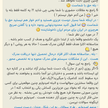
چنین چیزی ثابت نخواهد شد .
- بله حق با شماست
6 راجع به ملاقات حضوری با شما یعنی چی شاید ؟! یه کلمه فقط بله یا
خیر !
( من آدم خوار نیستم ! )
- در اینکه شما بسیار دوست عزیزی هستید و ادم خوار هم نیستید حق با
شماست
اما قبول کنید محدودیتهایی وجود داره و یا گفتن صریح
هرچیزی در ایران برای مردم ایران ناخوشاینده
7 در مورد این نظر شما :
یک دانشجو واقعا باید از ابتدا دارای انگیزه و هدف از کسب علم باشه .
متاسفانه اکثرا هدف فقط گرفتن مدرک هست ! حالا به هر روشی ! و دیگر
هیچ !
- بله , متاسفانه هدف اکثر افراد درحال تحصیل تنها دریافت مدرک
هست . این از مشکلات سیستم های مدرک محوره و نه تخصص محور .
راجع به این سوال !
5-اگر روزی (دور از جان) یک دست شما بیشتر آزاد نباشد و در کناره دره
ای ایستاده باشد و همسر و دخترتان نیز آنجا باشند و بخواهند به اعماق
دره سقوط کنند کدامیک را میگیرید؟(یک نفر)
این واقعا سخترین سوالهاست و البته امیدوارم چنین موقعیتی برای کسی
به وجود نیاد که بخواد بین عزیزترین کساش یکی رو انتخاب کنه ! در
چنین صورتی معمولا فرد هیچ وقت خودش رو نمی بخشه . به نظر من
حتی فکر کردن به چنین چیزی آزار دهنده هست . امیدوارم دوستان از
اینگونه سوالات نپرسن .
- منهم امیدوارم . طرح سوالاتی به این شکل چندان درست نیست