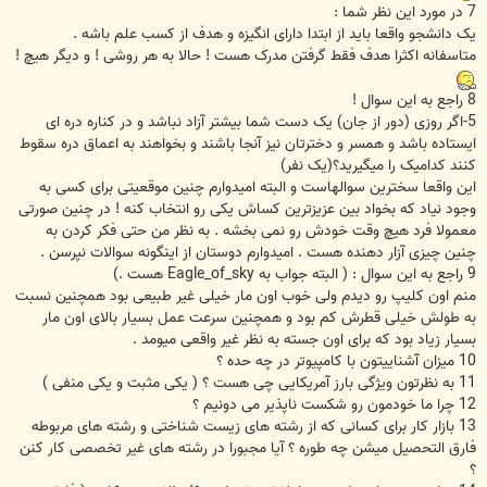
7 در مورد این نظر شما :
یک دانشجو واقعا باید از ابتدا دارای انگیزه و هدف از کسب علم باشه .
متاسفانه اکثرا هدف فقط گرفتن مدرک هست ! حالا به هر روشی ! و دیگر هیچ !
8 راجع به این سوال !
5-اگر روزی (دور از جان) یک دست شما بیشتر آزاد نباشد و در کناره دره ای
ایستاده باشد و همسر و دخترتان نیز آنجا باشند و بخواهند به اعماق دره سقوط
کنند کدامیک را میگیرید؟(یک نفر)
این واقعا سخترین سوالهاست و البته امیدوارم چنین موقعیتی برای کسی به
وجود نیاد که بخواد بین عزیزترین کساش یکی رو انتخاب کنه ! در چنین صورتی
معمولا فرد هیچ وقت خودش رو نمی بخشه . به نظر من حتی فکر کردن به
چنین چیزی آزار دهنده هست . امیدوارم دوستان از اینگونه سوالات نپرسن .
9 راجع به این سوال : ( البته جواب به Eagle_of_sky هست .)
منم اون کلیپ رو دیدم ولی خوب اون مار خیلی غیر طبیعی بود همچنین نسبت
به طولش خیلی قطرش کم بود و همچنین سرعت عمل بسیار بالای اون مار
بسیار زیاد بود که برای اون جسته به نظر غیر واقعی میومد .
10 میزان آشناییتون با کامپیوتر در چه حده ؟
11 به نظرتون ویژگی بارز آمریکایی چی هست ؟ ( یکی مثبت و یکی منفی )
12 چرا ما خودمون رو شکست ناپذیر می دونیم ؟
13 بازار کار برای کسانی که از رشته های زیست شناختی و رشته های مربوطه
فارق التحصیل میشن چه طوره ؟ آیا مجبورا در رشته های غیر تخصصی کار کنن
؟