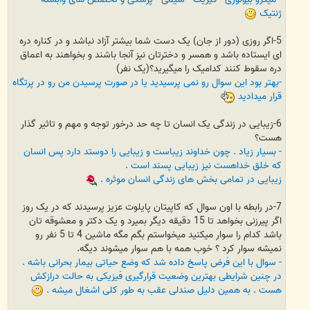
ژنتیک
5-اگر روزی (دور از جان) یک دست شما بیشتر آزاد نباشد و در کناره دره
ای ایستاده باشد و همسر و دخترتان نیز آنجا باشند و بخواهند به اعماق
دره سقوط کنند کدامیک را میگیرید؟(یک نفر)
-بهتر بود این سوال رو نمی پرسیدید یا در صورت پرسیدن من رو در پرتگاه
قرار میدادید
6-زیبایی در زندگی یک انسان تا چه حد درخور توجه و مهم و تاثیر گذار
هست؟
- بسیار زیاد . چون خداوند زیباست و زیبایی را دوستد دارد پس انسان
که خلق خداهست نیز زیبایی پسند است .
زیبایی در تمامی بخش های زندگی انسان موثره .
7-در رابطه با اون سوال که کاپیتان پایلوت عزیز پرسیدند که در یک روز
اگر پیرزنی بخواهد تا 15 دقیقه دیگر بمیرد و یک دکتر و معشوقه تان
باشد کدام را سوار میکنید میخواستم بگم مگه ماشین 4 تا 5 نفر رو
نمیشه سوار کرد ؟ خوب همه با هم سوار میشوند دیگه.
- سوال با این فرض پاسخ داده شد که وضع حیاتی بیمار بحرانی باشه .
در چنین شرایطی بهترین وضعیت قرارگیری فیزیکی به حالت درازکش
هست . به همین دلیل صندلی عقب به طور کلی اشغال میشه .