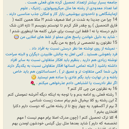
جامعه بسیار بیشتر ازتعداد تحصیل کرده های فعلی هست .
اما تعداد معدودی از رشته ها مثل میکروبیولوژی , ژنتیک , علوم
ازمایشگاهی و تاحدودی بیوشیمی بازار کار و امکان جذب مناسبی دارند .
14 چرا من جدیدا به شدت در املا ضعیف شدم ؟! مثلا همین کلمه (
فارق التحصیل ) رو چقدر فکر کردم تا تونستم بنویسم !! تازه الان شک
دارم درسته یا نه ! فقط این نیست برای خیلی کلمه ها اینطوری شدم !
- شاید به دلیل خواندن پاسخ های مملو از غلط های املایی من
15 نظرتون رو تخصصی تر راجع به من بگید !
- نمیشه از روی نوشته ها نظر درستی نسبت به افراد داد .
فرد باهوشی هستید , کمی اهل به چالش طلبیدن دیگران و البته صراحت
نوشته زیادی هم دارید , بنظرم باید افکار متفاوتی نسبت به سایر افراد
داشته باشید ( البته تمامی انسانها افکار متفاوتی نسبت به یکدیگر دارند
ولی شما کمی متفاوت تر و عمیق تر ) , احساساتتون هم باید خاص
باشه و در نهایت باید بگم عادی یا ساده هم نیستید
اگر نظر نادرست یا اشتباهی دادم عذرخواهی میکنم .
16 به نظرتون من چی کار کنم ؟
1 رشته فعلی رو ادامه بدم و با توجه به اینکه دیگه آخرشه تمومش کنم
2 این رشته رو کلا بیخیال شم بیام سمت زیست شناسی
3 برم از آکسفورد یه چهار پنج تا از رشته هایی که دوست دارم دکترا
افتخاری بخرم !
4 کلا ترک تحصیل کنم ! (چون مدرک اصلا برام مهم نیست ! مهم
تخصصه که دارم ) شاید بعدها مثل بیل گیتس خودشون اومدن بهم
دکترای افتخاری دادن !