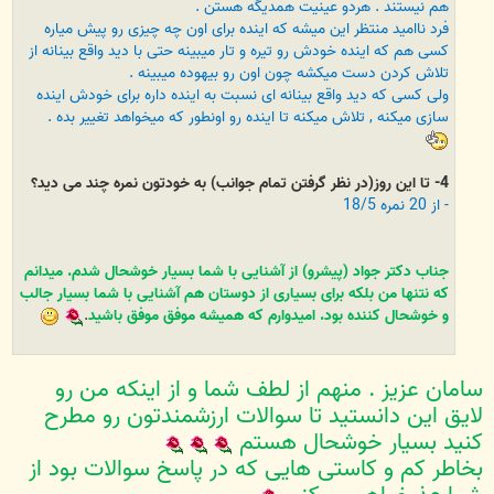
هم نیستند . هردو عینیت همدیگه هستن .
فرد ناامید منتظر این میشه که اینده برای اون چه چیزی رو پیش میاره
کسی هم که اینده خودش رو تیره و تار میبینه حتی با دید واقع بینانه از
تلاش کردن دست میکشه چون اون رو بیهوده میبینه .
ولی کسی که دید واقع بینانه ای نسبت به اینده داره برای خودش اینده
سازی میکنه , تلاش میکنه تا اینده رو اونطور که میخواهد تغییر بده .
4- تا این روز(در نظر گرفتن تمام جوانب) به خودتون نمره چند می دید؟
- از 20 نمره 18/5
جناب دکتر جواد (پیشرو) از آشنایی با شما بسیار خوشحال شدم. میدانم
که نتنها من بلکه برای بسیاری از دوستان هم آشنایی با شما بسیار جالب
و خوشحال کننده بود. امیدوارم که همیشه موفق موفق باشید
.
سامان عزیز . منهم از لطف شما و از اینکه من رو
لایق این دانستید تا سوالات ارزشمندتون رو مطرح
کنید بسیار خوشحال هستم
بخاطر کم و کاستی هایی که در پاسخ سوالات بود از