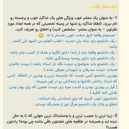
چهار سوال پایانی....
1- به عنوان یک معلم خوب ویژگی های یک شاگرد خوب و برجسته رو
نام ببرید. (لطفا شاگرد رو نتنها در زمینه تحصیلی که در همه ابعاد مورد
نظرتون – به عنوان معلم - مشخص کنید) و اخلاق رو تعریف کنید.
- نمیدونم واقعا لایق صفت خوبی هستم یا نه .
- یک دانشجو باید نماد بارز حدیث : اطلب العلم من المهد الی اللحد ,
باشه
.
- یک دانشجو واقعا باید از ابتدا دارای انگیزه و هدف از کسب علم باشه .
- یک دانشجو باید دارای روحیه پرسشگری باشه .
- یک دانشجو باید متواضع و حرمت نگه دار استاد باشه ( حرمت عالمان
همانند حرمت صدیقان و شهیدان معرفی شده ) .
بهترین دانشجو کسی هست که شایسته ترین و بهترین در اخلاقه .کسی
که استاد پاداش تلاشها و زحماتش رو در اون میبینه .
( قرار بر بهترین بودن و کسب نمره برتر نیست همین که برای بهتر بودن
تلاش کنه کافیه )
دانشجوی خوب کسیه که برای استادش یک استاده .
اخلاق و رفتار یک دانشجو هرگز دور از همدیگه نیستند .
2- زیبا ترین یا عجیب ترین و یا وحشتناک ترین خوابی که تا به حال
دیده اید و همیشه در طاقچه های ذهنتون باقی مانده چی بوده؟ یادتون
هست؟