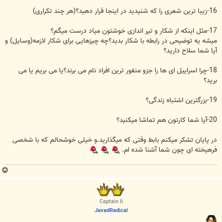
16-زیبا ترین شعری را که شنیدید در اینجا قرار دهید؟(هر چند تکراری)
17-مثل اینکه از شکار و تیر اندازی خوشتون میاد درست میگم؟
میشه یه توضیحی در رابطه با شکار بدید؟چه چیزهایی برای شکار لازمه(وسایل) و
آیا شما سلاح دارید؟
18-چرا اسراییل ای ها را جزو منفور ترین افراد نام می برند؟یا می بریم یا می
برید؟
19-بزرگترین اشتباه زندگی؟
20-آیا شما کارتون هم تماشا میکنید؟
در پایان تشکر میکنم بابط وقتی که میگذارید.و خیلی خوشحالم که با شخصی
فرهیخته ای چون شما آشنا شده ام.
ب
ا
ل
ا
Captain II
JavadRadical