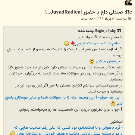
Re: صندلی داغ با حضور JavadRadical...!
پ
سه‌شنبه ۲۰ مرداد ۱۳۸۸, ۱۱:۰۰ ب.ظ
س
ت
Eagle_of_sky نوشته شده:
با سلام خدمت اقا جواد عزیز.
- سلام به شما دوست عزیزم
اگر اجازه بدهید من هم این فرصت را غنیمت شمرده و از شما چند سوال
بپرسم.
- خواهش میکنم
لازم به ذکر هست که این سوالات امکان دارد کمی از حد خود تجاوز کند
و اگر مقداری زیاده روی در سوالات مشاهده کردید به بزرگواری خودتون
ببخشید.
در ضمن نمیدانم سوالتم تکراری هستن یا خیر اگر تکراری بود نیز باز
ببخشید و جواب ندید.
- این چه حرفیه ! این وظیفه منه تا به سوالات شما و سایر دوستان پاسخ
بدم
1-جواد عزیز نظرتون درباره این شخصیت ها رو میخواستم بدونم.
انیشتین
- فرد باهوش و با استعدادی بود کسی که علی رقم صحبت هایی که
درمورد میشه بینش بالایی داشت و هدف خودش رو شناخته بود .