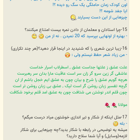
اون کودک زمان حاملگی یک سگ رو دیده ؟!
ایا جغد شومه ؟!
چیزهایی از این دست بسیارند
15-چرا استادان و معلمان از دادن نمره بیست امتناع میکنند؟
- بهتره از اونهایی بپرسید که 20 نمیدن . نه از من
16-زیبا ترین شعری را که شنیدید در اینجا قرار دهید؟(هر چند تکراری)
- من زیاد شعر حفظ نیستم ولی :
علت عشق ز علتها جداست عشق , اسطرلاب اسرار خداست
عاشقی گر زین سرو گر زان سر است عاقبت مارا بدان سر رهبرست
هرچه گویم عشق را شرح و بیان چون به عشق ایم خجل باشم از ان
گرچه تفسیر زبان روشن گر است لیک , عشق بی زبان روشن تر است
چون قلم اندر نوشتن می شتافت چون به عشق امد قلم برخود شکافت
مولانا
17-مثل اینکه از شکار و تیر اندازی خوشتون میاد درست میگم؟
- بله
میشه یه توضیحی در رابطه با شکار بدید؟چه چیزهایی برای شکار
لازمه(وسایل) و آیا شما سلاح دارید؟