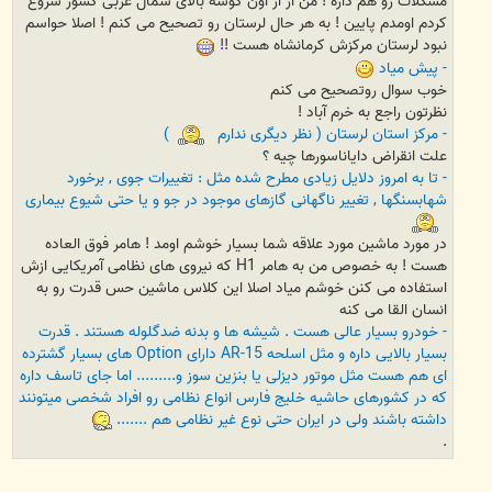
مشکلات رو هم داره ! من از از اون گوشه بالای شمال غربی کشور شروع
کردم اومدم پایین ! به هر حال لرستان رو تصحیح می کنم ! اصلا حواسم
نبود لرستان مرکزش کرمانشاه هست !!
- پیش میاد
خوب سوال روتصحیح می کنم
نظرتون راجع به خرم آباد !
- مرکز استان لرستان ( نظر دیگری ندارم
)
علت انقراض دایاناسورها چیه ؟
- تا به امروز دلایل زیادی مطرح شده مثل : تغییرات جوی , برخورد
شهابسنگها , تغییر ناگهانی گازهای موجود در جو و یا حتی شیوع بیماری
در مورد ماشین مورد علاقه شما بسیار خوشم اومد ! هامر فوق العاده
هست ! به خصوص من به هامر H1 که نیروی های نظامی آمریکایی ازش
استفاده می کنن خوشم میاد اصلا این کلاس ماشین حس قدرت رو به
انسان القا می کنه
- خودرو بسیار عالی هست . شیشه ها و بدنه ضدگلوله هستند . قدرت
بسیار بالایی داره و مثل اسلحه AR-15 دارای Option های بسیار گشترده
ای هم هست مثل موتور دیزلی یا بنزین سوز و......... اما جای تاسف داره
که در کشورهای حاشیه خلیج فارس انواع نظامی رو افراد شخصی میتونند
داشته باشند ولی در ایران حتی نوع غیر نظامی هم .......
.