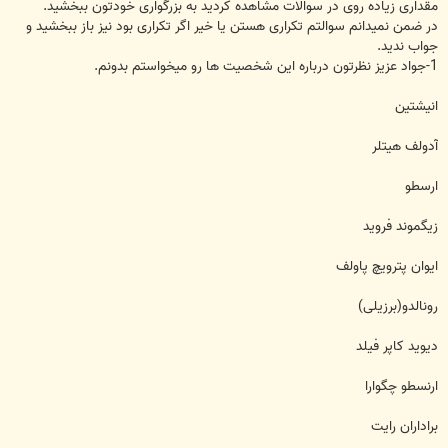
مقداری زیاده روی در سوالات مشاهده کردید به بزرگواری خودتون ببخشید.
در ضمن نمیدانم سوالتم تکراری هستن یا خیر اگر تکراری بود نیز باز ببخشید و
جواب ندید.
1-جواد عزیز نظرتون درباره این شخصیت ها رو میخواستم بدونم.
انیشتین
آدولف هیتلر
ارسطو
زیگموند فروید
ایوان پترویچ پاولف
رونالدو(برزیلی)
دیوید کاپر فیلد
ارنسطو چگوارا
براداران رایت