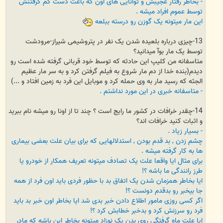
- بخاطر رفتار عجیبش و توانایی های اون که باعث دست کم گرفتنش
توسط عموم افراد میشه .
این مار میتونه یک گوزن رو درسته ببلعه
13-چیزی درباره بلعیده شدن یک نفر در پتروشیمی شیراز-مرودشت
توسط یک مار بوآ میدانید؟
متاسفانه من کلیپ این حادثه که توسط خود قربانی گرفته شده است رو
دیدم(بنده خدا از دم مار شروع به فیلم گرفتن کرد و به سر مار عظیم
الجثه که رسید مار به وی حمله کرد و موبایل این فرد به زمین افتاد و ...)
- متاسفانه خبری در این مورد نداشتم .
14-چقدر خرافات در کشور ما رایج است ؟ چند تا از اونا رو میشه نام ببرید
و اثبات کنید خرافات اند؟
- بسیار زیاد .
چشم زدن , بد قدم بودن , استدلالهایی که برای بیان علت بعضی بیماری
ها به کار گرفته میشه .
برای مثال ایا واقعا علت یک تصادف میتونه تعریف همکار از خودرو یا
طرز رانندگی ما باشه ؟!
ایا بخاطر همزمان شدن یک اتفاق بد با حظور فردی باید اون فرد از همه
جا بیخبر رو بدقدم دونست ؟!
اگر کسی روزی مامور اطلاع دادن خبر بدی شد ایا بخاطر اون خبر بد باید
فرد رو سرزنش کرد و بدخبر خطابش کرد ؟!
ایا علت ماه گرفتگی روی بدن یک نوزاد میتونه بخاطر این باشه که مادر