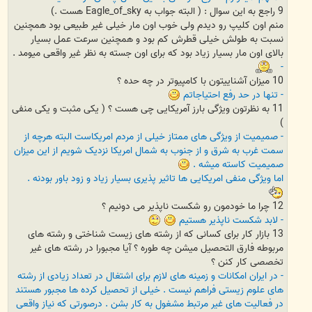
9 راجع به این سوال : ( البته جواب به Eagle_of_sky هست .)
منم اون کلیپ رو دیدم ولی خوب اون مار خیلی غیر طبیعی بود همچنین
نسبت به طولش خیلی قطرش کم بود و همچنین سرعت عمل بسیار
بالای اون مار بسیار زیاد بود که برای اون جسته به نظر غیر واقعی میومد .
-
10 میزان آشناییتون با کامپیوتر در چه حده ؟
- تنها در حد رفع احتیاجاتم
11 به نظرتون ویژگی بارز آمریکایی چی هست ؟ ( یکی مثبت و یکی منفی
)
- صمیمیت از ویژگی های ممتاز خیلی از مردم امریکاست البته هرچه از
سمت غرب به شرق و از جنوب به شمال امریکا نزدیک شویم از این میزان
صمیمیت کاسته میشه .
اما ویژگی منفی امریکایی ها تاثیر پذیری بسیار زیاد و زود باور بودنه .
12 چرا ما خودمون رو شکست ناپذیر می دونیم ؟
- لابد شکست ناپذیر هستیم
13 بازار کار برای کسانی که از رشته های زیست شناختی و رشته های
مربوطه فارق التحصیل میشن چه طوره ؟ آیا مجبورا در رشته های غیر
تخصصی کار کنن ؟
- در ایران امکانات و زمینه های لازم برای اشتغال در تعداد زیادی از رشته
های علوم زیستی فراهم نیست . خیلی از تحصیل کرده ها مجبور هستند
در فعالیت های غیر مرتبط مشغول به کار بشن . درصورتی که نیاز واقعی