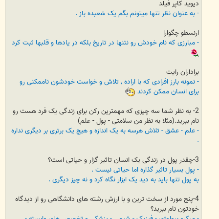
دیوید کاپر فیلد
- به عنوان نظر تنها میتونم بگم یک شعبده باز .
ارنسطو چگوارا
- مبارزی که نام خودش رو نتنها در تاریخ بلکه در یادها و قلبها ثبت کرد
براداران رایت
- نمونه بارز افرادی که با اراده , تلاش و خواست خودشون ناممکنی رو
برای انسان ممکن کردند
2- به نظر شما سه چیزی که مهمترین رکن برای زندگی یک فرد هست رو
نام ببرید.(مثلا به نظر من سلامتی - پول - علم)
- علم - عشق - تلاش هرسه به یک اندازه و هیچ یک برتری بر دیگری نداره
.
3-چقدر پول در زندگی یک انسان تاثیر گزار و حیاتی است؟
- پول بسیار تاثیر گذاره اما حیاتی نیست .
به پول تنها باید به دید یک ابزار نگاه کرد و نه چیز دیگری .
4-پنج مورد از سخت ترین و با ارزش رشته های دانشگاهی رو از دیدگاه
خودتون نام ببرید؟
- میکرو بیولوژی - فیزیک - شیمی - پزشکی و تخصص های وابسته -