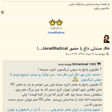
به همه سياستمداران مشکوک باش.
جکسون براون
ب
ا
ل
ا
Captain II
JavadRadical
Re: صندلی داغ با حضور JavadRadical...!
پ
چهارشنبه ۲۱ مرداد ۱۳۸۸, ۲:۳۷ ب.ظ
س
ت
Mohammad 1985 نوشته شده:
1 نظرتون راجع به سونی اریکسون تایید نمیشه !
- محمد جان بهر حال این نظر منه . من نوکیا رو بیشتر ترجیح میدم تا
سونی اریکسون
2 نظرتون راجع به هامر تایید میشه ولی من خودم یه بار یه هامر H1
مدل نظامی توی اتوبان تهران کرج دیدم که یه چیز بزرگ هم روی
سقفش بسته بسته بود کف کردم که این از کجا اومده ! ولی
متاسفت=انه نشد از صاحبش بپرسم . هامر H3 هم تهران دیدم سمت
میدون قدس .
- منهم چندبار در ایران هامر دیدم ولی ......... 2 بار در اصفهان و تهران