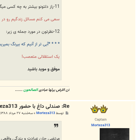
11-راز دلتونو بیشتر به چه کسی میگید؟؟بیشتر حرف دلتون رو ابراز میکنید یا پنهان؟؟بزرگترین راز زندگیت رو به کی گفتید؟
سعی می کنم مسائل زندگیم رو در د
12-نظرتون در مورد جمله ی زیر:
* * * *آبی تر از آنیم که بیرنگ بمیریم
یک استقلالی متعصب!
موفق و مويد باشيد
ان الارض یرثها عبادی
الصالحون
......
Re: صندلی داغ با حضور Morteza313...!
پ
توسط
Morteza313
»
سه‌شنبه ۲۷ مرداد ۱۳۸۸, ۸:۰۲ ب.ظ
س
Captain
ت
Morteza313
مرتضی جان عبادت و بندگی واقعی خ