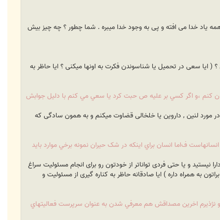
ه یاد خدا می افته و پی به وجود خدا میبره . شما چطور ؟ چه چیز بیش
؟ ( ایا سعی در تحمیل یا شناسوندن فکرت به اونها میکنی ؟ ایا حاظر به
ن کنم ،‌و اگر کسي بر عليه ص حبت کرد يا سعي مي کنم با دليل جوابش
ن در مورد لنین , داروین یا خلخالی قضاوت میکنم و به همون سادگی که
انهاست ف‌اما انسان براي اينکه در شک حيران نمونه برخي موارد بايد
 نیستید و یا حتی فردی تواناتر از خودتون رو برای انجام مسئولیت سراغ
تون به همراه داره ) ایا صادقانه حاظر به کناره گیری از مسئولیت و
ت رو نژذيرم اخرين مصداقش هم معرفي شدن به عنوان سرپرست فعاليتهاي