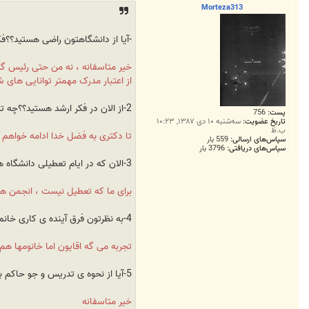
ت
Morteza313
-آیا از دانشگاهتون راضی هستید؟؟ف
خیر متاسفانه ، نه من حتی رئیس گر
از اعتبار مدرک مهمتر توانایی های
2-از الان در فکر ارشد هستید؟؟چه تدبیری برای آینده ی تحصیلی و علمی خودتون دارید؟؟
پست:
756
تاریخ عضویت:
سه‌شنبه ۱۰ دی ۱۳۸۷, ۱۰:۲۳
ب.ظ
تا دکتری به فضل خدا ادامه خواهم 
سپاس‌های ارسالی:
559 بار
سپاس‌های دریافتی:
3796 بار
3-الان که در ایام تعطیلی دانشگاه ها هستید چه فعالیت هایی برای اوقات فراغتتون میکنید؟؟
برای ما که تعطیل نیست ، انجمن ها
4-به نظرتون فرق آینده ی کاری خانم و آقای مهندس و دارای مدرک لیسانس چیست؟؟تو رشته های فنی کدوم ارجحیت دارند؟؟
تجربه می گه اقایون اما خانومها 
5-آیا از نحوه ی تدریس و جو حاکم بر کلاس های غیر عمومی دانشگاهتون رضایت دارید؟؟(به طور کلی)
خیر متاسفانه