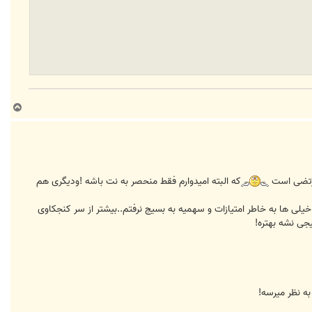
ب
ا
ل
ا
که البته امیدوارم فقط منحصر به نت باشه !ودیگری هم
 دیده!برعکس خیلی ها به خاطر امتیازات و سهمیه به بسیج نرفتم..بیشتر از سر کنجکاوی
جی نشه بهتره!