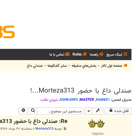
لینک سریع
راهنما
Rules
تماس با ما
صفحه اول تالار
بخش‌‌هاي متفرقه
ساير گفتگوها
صندلي داغ
صندلی داغ با حضور Morteza313...!
مدیران انجمن:
AGeNiS1
,
MASTER
,
ASHKAN95
,
شوراي نظارت
جستجو
جستجوی پیشر
قفل شده
Re: صندلی داغ با حضور Morteza313...!
پ
توسط
Morteza313
»
سه‌شنبه ۲۷ مرداد ۱۳۸۸, ۷:۵۳ ب.ظ
س
Captain