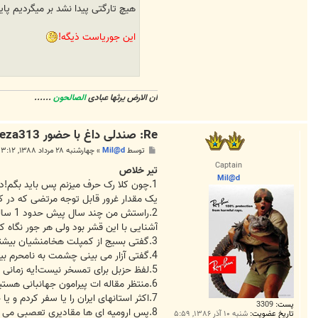
هیچ تارگتی پیدا نشد بر میگردیم پای
این جوریاست ذیگه!
ان الارض یرثها عبادی
الصالحون
......
Re: صندلی داغ با حضور Morteza313...!
پ
توسط
Mil@d
»
چهارشنبه ۲۸ مرداد ۱۳۸۸, ۳:۱۲ ب.ظ
س
Captain
ت
تیر خلاص
Mil@d
1.چون کلا رک حرف میزنم پس باید بگم!دو تا نکته بارز دیدم در نوشتار مرتضی ..یکیش وفور غلط املایی و انشایی در تایپ مرتضی است
یک مقدار غرور قابل توجه مرتضی که در 
2.راس
آشنایی با این قشر بود ولی هر جور نگاه
3.گفتی بسیج از کمپلت هخامنشیان بیشتر خدمت کرده..بیشتر توضیح میدی با چه دید این قیاس ماالفارغ رو انجام دادی!
4.گفتی آزار می بینی چشمت به نامحرم بیفته!می گن یک نگاه اشکال نداره!
5.لفظ حزبل برای تمسخر نیست!یه زمانی به ما هم میگفتن بچه ماهواره ای!
6.منتظر مقاله ات پیرامون جهانبانی هستیم!البته مقاله ای بی طرفانه و بی حب و بغض !
7.اکثر استانهای ایران را یا سفر کردم و یا حداقل عبوری چند ساعته داشته ام غیر از آذربایجان!پا بده عنقریب میام!جای جالبی به نظر میرسه!
پست:
3309
8.پس ارومیه ای ها مقادیری تعصبی می زنند!
تاریخ عضویت:
شنبه ۱۰ آذر ۱۳۸۶, ۵:۵۹