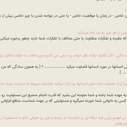
ا
ان خاص - در زمان یا موقعیت خاص - یا حتی در مواجه شدن با چیز خاصی بیش از هم
 از هر چيز به ياد خدا ميندازه
 که عقیده و تفکرات متفاوت یا حتی مخالف با تفکرات شما دارند چطور برخورد میکنی 
ائلي ، اگر تکليف باشه نظر خودم رو سعي مي کنم بدون اهانت به طرف مقابل بيا
 انسانها در مورد انسانها قضاوت میکرد .................. ؟ ( به همون سادگی که م
... )
 تر از حقيقت ذات عمل انسانها رو درک ميکنه ،‌قضاوت مربوط به سرشت پست ما انس
به عهده شما باشه و شما متوجه این بشید که قدرت انجام صحیح این مسئولیت رو دارا
کسی به ناتوانی شما خورده نمیگیره و مسئولیتی که بر عهده شماست منافع فراوانی برا
بر عهدم بزارن فرد ديگه اي رو شايسته تر بدونم و اون رو معرفي کنم يا مسئولي
ذيرفتم