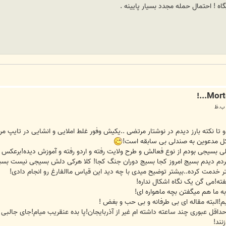
گاه ! احتمال حمله مجدد بسیار پایینه .
کل مدعوین به صندلی بی سابقه است!
تش من چند سال پیش حدود 1 سالی بسیجی بودم از نوع فعالش و طرح ولایت رفته و اردو رفته و آموزش
 کردم دیدم بسیج امروز کجا بسیج دوران جنگ کجا! کلا هرکی دلش بسیجی نیست بسی