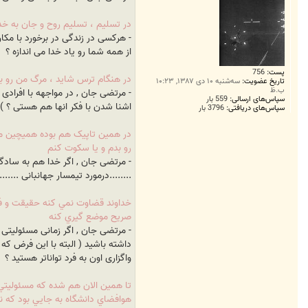
در تسليم ، تسليم روح و جان به خد
- هرکسی در زندگی در برخورد با مک
از همه شما رو یاد خدا می اندازه ؟
پست:
756
در هنگام ترس شايد ، مرگ من رو بيش
تاریخ عضویت:
سه‌شنبه ۱۰ دی ۱۳۸۷, ۱۰:۲۳
ب.ظ
- مرتضی جان , در مواجهه با افرادی
سپاس‌های ارسالی:
559 بار
اشنا شدن با فکر انها هم هستی ؟ )
سپاس‌های دریافتی:
3796 بار
در همين تاپيک هم بوده هميچين مس
رو بدم و يا سکوت کنم
- مرتضی جان , اگر خدا هم به سادگی
........درمورد تیمسار جهانبانی ........
خداوند قضاوت نمي کنه حقيقت و فرا
صريح موضع گيري کنه
- مرتضی جان , اگر زمانی مسئولیتی 
داشته باشید ( البته با این فرض که 
واگزاری اون به فرد تواناتر هستید ؟
تا همين الان هم شده که مسئوليتي 
هوافضاي دانشگاه به جايي بود که نپ