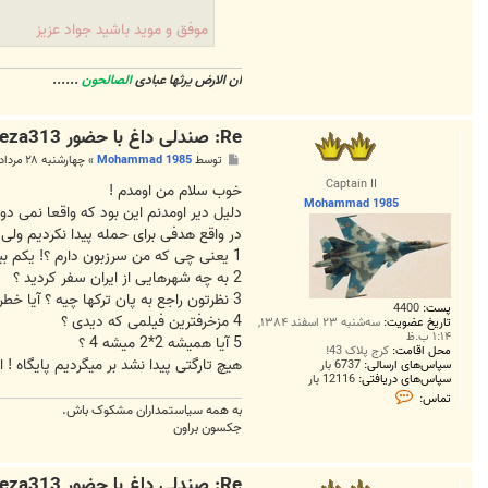
موفق و مويد باشيد جواد عزيز
ان الارض یرثها عبادی
الصالحون
......
Re: صندلی داغ با حضور Morteza313...!
پ
توسط
Mohammad 1985
»
چهارشنبه ۲۸ مرداد ۱۳۸۸, ۳:۲۴ ق.ظ
س
Captain II
ت
خوب سلام من اومدم !
Mohammad 1985
دلیل دیر اومدنم این بود که واقعا نمی دو
در واقع هدفی برای حمله پیدا نکردیم ولی
1 یعنی چی که من سرزبون دارم ؟! یکم بیشتر توضیح بدید ! ( بعضیا به من میگن سرزبون داری بعضیا میگن اصلا سرزبون نداری!! )
2 به چه شهرهایی از ایران سفر کردید ؟
3 نظرتون راجع به پان ترکها چیه ؟ آیا خطری دارن ؟
پست:
4400
4 مزخرفترین فیلمی که دیدی ؟
تاریخ عضویت:
سه‌شنبه ۲۳ اسفند ۱۳۸۴,
۱:۱۴ ب.ظ
5 آیا همیشه 2*2 میشه 4 ؟
محل اقامت:
کرج پلاک 43!
هیچ تارگتی پیدا نشد بر میگردیم پایگاه ! 
سپاس‌های ارسالی:
6737 بار
سپاس‌های دریافتی:
12116 بار
ت
تماس:
م
به همه سياستمداران مشکوک باش.
ا
جکسون براون
س
M
o
h
Re: صندلی داغ با حضور Morteza313...!