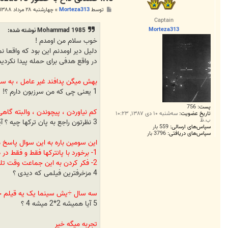
a
m
پ
توسط
Morteza313
»
چهارشنبه ۲۸ مرداد ۱۳۸۸, ۱۲:۵۳ ب.ظ
m
س
Captain
a
ت
d
Morteza313
Mohammad 1985 نوشته شده:
1
خوب سلام من اومدم !
9
8
دلیل دیر اومدنم این بود که واقعا 
5
در واقع هدفی برای حمله پیدا نکردی
بهش میگن پدافند غیر عامل ، به سوخو 35 نیست
1 یعنی چی که من سرزبون دارم ؟! یکم بیشتر توضیح بدید ! ( بعضیا به من میگن سرزبون داری بعضیا میگن اصلا سرزبون نداری!! )
پست:
756
کم نیاوردن ، پیچوندن ، والبته گاه
تاریخ عضویت:
سه‌شنبه ۱۰ دی ۱۳۸۷, ۱۰:۲۳
ب.ظ
3 نظرتون راجع به پان ترکها چیه ؟ آیا خطری دارن ؟
سپاس‌های ارسالی:
559 بار
سپاس‌های دریافتی:
3796 بار
این سومین باره به این سوال پاسخ م
1- برخورد با پانترکها فقط و فقط در صلاحیت ایل آذریه
2- فکر کردن به این جماعت وقت تلف کردنه
4 مزخرفترین فیلمی که دیدی ؟
سه سال ÷یش سینما یک یه قیلم خیلی
5 آیا همیشه 2*2 میشه 4 ؟
تجربه میگه خیر