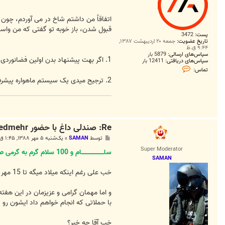
اتفاقاً من داشتم شاخ در می آوردم، چون
قبول شدن، باز خوبه تو گفتی که من واسه
پست:
3472
تاریخ عضویت:
جمعه ۲۰ اردیبهشت ۱۳۸۷,
۹:۴۴ ق.ظ
سپاس‌های ارسالی:
5879 بار
1. اگر بهت پیشنهاد بدن اولین فضانوردی باشی که از ایران به فضا میره قبول میکنی؟
سپاس‌های دریافتی:
12411 بار
ت
تماس:
م
2. ترجیح میدی یک سیستم ماهواره پیشرفته و قوی که همه جهت ها را به طور کامل بگیره و کانالی هم قفل نباشه داشته باشی، یا یک اینترنت پر سرعت بدون محدودیت زمانی و ترافیکی؟
ا
س
S
o
l
v
e
Re: صندلی داغ با حضور Pedmehr...!
r
پ
توسط
SAMAN
»
یک‌شنبه ۵ مهر ۱۳۸۸, ۱:۴۵ ق.ظ
س
Super Moderator
ت
سلــــــــــــــــــــــام و 100 سلام گرم به گرمی صندلی داغ سنترال کلابز
SAMAN
خب علی رغم اینکه میلاد میگه تا 15 مهر تق ولقه, من اعلام میکنم که 11 مهر شروع رسمی کلاسهاست
و اما مهمان گرامی و عزیزمان در این هفته
با حملاتی که انجام خواهم داد ایشون رو 
خب آقا چه خبر؟