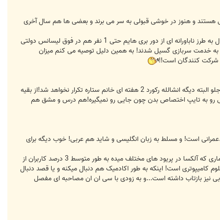
مهر که تق و لق است...بعضی از کاربران ترم اولی هستند و هنوز در خوشی قبولی به سر می برند و بعضی ها هم سال آخری
به ورودیهای جدید تبریک میگم و برای خروجیها نیز آروزی موفقیت و قبولی در کنکور عجیب فوق لیسانس رو دارم!راستش امسال به طرز ناباورانه ای از دور بری هایم حتی 1 نفر هم در فوق لیسانس دولتی
آزاد به خدمت سربازی گسیل شدند! به همین دلیل توصیه می کنم میزان
خوب ماه مهر اومده و کمی دلمشغولی بچه ها و خودم هم بالاتر رفته بنابراین دیگه صندلی داغ رو سر حوصله و فرصت میریم جلو البته دیگه انشالله رکورد 2 هفته ای خانم ستاره تکرار نخواهد شد!از بقیه
د وقت خودشون فراموش نکنند و مثل بنده 2-3 روز یکبار 20 دقیقه تا نیم ساعتی رو به تایپ اختصاص بدن چون جایی رو نمیگیره!هم درس و مشق هم
.عمرانی است! و مسلط به زبان انگلیسی و شاید هم عربی! خوب دیگه برای
سعی کرده زیاد پست نذاره و چیزی از خودش رو نکنه!همه که مثل من و محمد نیستن در هر عرصه ای حضور به هم رسانند! اماری که آلکسا در پریود های مختلف میده به طور متوسط 3 درصد کاربران از
م کامیپوتری است! اینکه به طور اکادمیک هم دنبال میکنه و یا قصد دنبال
غربی نیز بازتاب داشته است...و به زودی با سی ان ان مصاحبه ای مفصل