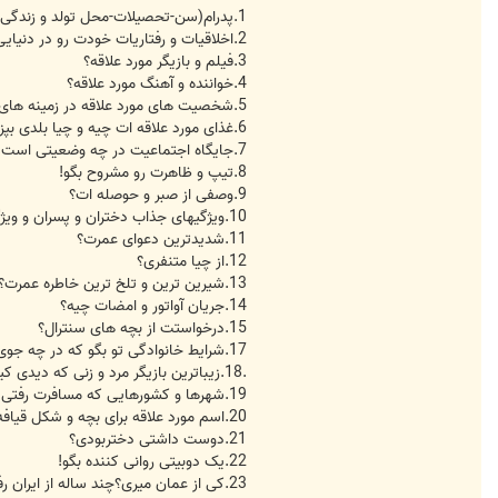
1.پدرام(سن-تحصیلات-محل تولد و زندگی-تاهل-شغل-شماره چشم-سایر موارد!)
2.اخلاقیات و رفتاریات خودت رو در دنیایی واقع شرح بده..
3.فیلم و بازیگر مورد علاقه؟
4.خواننده و آهنگ مورد علاقه؟
5.شخصیت های مورد علاقه در زمینه های مورد علاقه؟
6.غذای مورد علاقه ات چیه و چیا بلدی بپزی؟
7.جایگاه اجتماعیت در چه وضعیتی است ؟
8.تیپ و ظاهرت رو مشروح بگو!
9.وصفی از صبر و حوصله ات؟
10.ویژگیهای جذاب دختران و پسران و ویژگیهای غیر قابل تحمل آنها؟
11.شدیدترین دعوای عمرت؟
12.از چیا متنفری؟
13.شیرین ترین و تلخ ترین خاطره عمرت؟
14.جریان آواتور و امضات چیه؟
15.درخواستت از بچه های سنترال؟
17.شرایط خانوادگی تو بگو که در چه جوی بزرگ شدی؟
.18.زیباترین بازیگر مرد و زنی که دیدی کیا بودن؟ ایرانی و خارجی!
19.شهرها و کشورهایی که مسافرت رفتی کدوما بود و خاطره بگو!
20.اسم مورد علاقه برای بچه و شکل قیافه رویایی ازش که تو ذهنت هست؟
21.دوست داشتی دختربودی؟
22.یک دوبیتی روانی کننده بگو!
23.کی از عمان میری؟چند ساله از ایران رفتی بیرون و چرا؟عمان چطور کشوری است؟