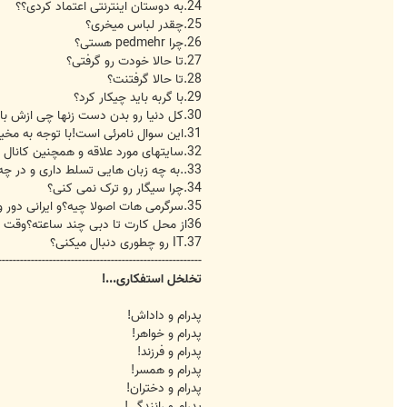
24.به دوستان اینترنتی اعتماد کردی؟؟
25.چقدر لباس میخری؟
26.چرا pedmehr هستی؟
27.تا حالا خودت رو گرفتی؟
28.تا حالا گرفتنت؟
29.با گربه باید چیکار کرد؟
30.کل دنیا رو بدن دست زنها چی ازش باقی میذارن؟
31.این سوال نامرئی است!با توجه به مخیله مستعد خود آن را مرئی نمایید!
32.سایتهای مورد علاقه و همچنین کانال های مورد علاقه ماهواره ای رو بگو؟
33..به چه زبان هایی تسلط داری و در چه حد؟
34.چرا سیگار رو ترک نمی کنی؟
35.سرگرمی هات اصولا چیه؟و ایرانی دور و برت هست؟
36از محل کارت تا دبی چند ساعته؟وقت میکنی بری و تفرجی بکنی؟
37.IT رو چطوری دنبال میکنی؟
--------------------------------------------------------
تخلخل استفکاری...!
پدرام و داداش!
پدرام و خواهر!
پدرام و فرزند!
پدرام و همسر!
پدرام و دختران!
پدرام و رانندگی!