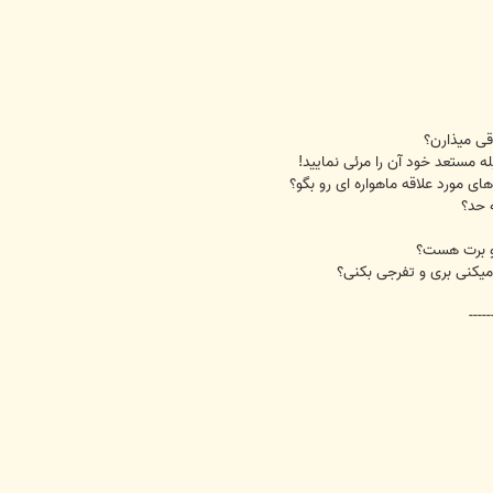
-----