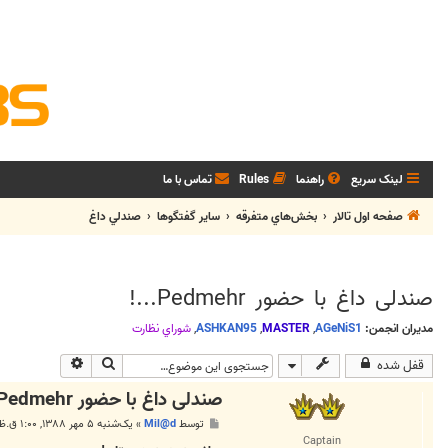
لینک سریع
راهنما
Rules
تماس با ما
صفحه اول تالار
بخش‌‌هاي متفرقه
ساير گفتگوها
صندلي داغ
صندلی داغ با حضور Pedmehr...!
مدیران انجمن:
AGeNiS1
,
MASTER
,
ASHKAN95
,
شوراي نظارت
جستجو
جستجوی پیشر
قفل شده
صندلی داغ با حضور Pedmehr...!
پ
توسط
Mil@d
»
یک‌شنبه ۵ مهر ۱۳۸۸, ۱:۰۰ ق.ظ
س
Captain