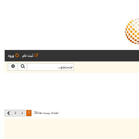
ثبت نام
ورود
جستجو
جستجو
1
تعداد پست ها:26
3
2
بعدی