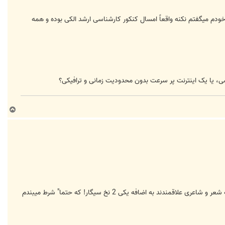
دم میگفتم نکنه واقعاً امسال کنکور کارشناسی ارشد الکی بوده و همه
ب
ا
ل
ا
ما که سعادت آشنایی با ایشون رو نداشتیم. ولی حتم داریم که به شعر و شاعری علاقمندند به اضافه یکی 2 نخ سیگار! که حتما" شرط میبندم