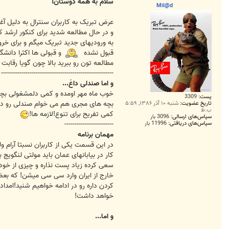
ت
سلام به همه دوستان!
Mil@d
و در حال مطالعه شدید برای کنکور ارشد که 5 ماه دیگه انجام میشه
قبول نشده
و قبولی ها اکثرا دانش
مطالعه تون رو ببرید بالا چون گویا رقابت بسیار شد
-------------------------------------------------------
و اما صندلی داغ...
پست:
3309
تاریخ عضویت:
شنبه ۱۰ آذر ۱۳۸۶, ۵:۵۹
ب.ظ
کمی تفریح برای تنوع!لازمه ها!
سپاس‌های ارسالی:
3096 بار
سپاس‌های دریافتی:
11996 بار
------------------------
مهمان برنامه
در این قسمت یکی از کاربران نسبتا آرام
کار در بیابانهای عمان باید مولتی لنگویج ب
خارج از ایران وارد سی سی میشن! که بعض
کردن داره رو در ادامه خواهیم شنید!امدا
خواهد داشت!
و اما...