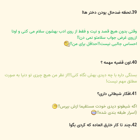
39.لحظه ضدحال یودن دختر ها!
وقتی بدون هیچ قصد و نیت و فقط از روی ادب بهشون سلام می کنی و اونا
ازروی غرض جواب سلامتو نمی دن!!
احساس جالبی نیست!!حداقل برای من!!
40.اون قضیه مهمه ؟
بستگی داره با چه دیدی بهش نگاه کنی!!!از نظر من هیچ چیزی تو دنیا به صورت
مطلق مهم نیست!
41.افکار شیطانی داری؟
اگه شیطونو دیدی خودت مستقیما ازش بپرس!!
(اسرار طبقه بندی شده!!
42.چند تا کار خارق العاده که کردی بگو!