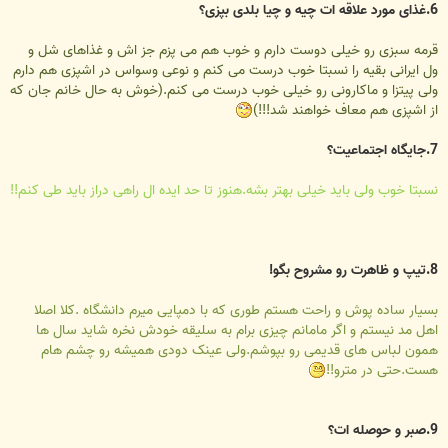
6.غذای مورد علاقه ات چیه و چیا بلدی بپزی؟
قرمه سبزی رو خیلی دوست دارم و خوب هم می پزم جز اش و غذاهای شل و
ول ایرانی بقیه را نسبتا خوب درست می کنم و نوعی وسواس در اشپزی هم دارم
ولی پیتزا و ماکارونی رو خیلی خوب درست می کنم.(خوش به حال خانم جان که
از اشپزی هم معاف خواهند شد!!!)
7.جایگاه اجتماعیت؟
نسبتا خوب ولی باید خیلی بهتر بشه.هنوز تا حد ایده ال راهی دراز باید طی کنم!!
8.تیپ و ظاهرت رو مشروح بگو!
بسیار ساده پوش و راحت هستم طوری که با دمپایی میرم دانشگاه .کلا اصلا
اهل مد نیستم و اگر مامانم چیزی برام به سلیقه خودش نخره شاید سال ها
همون لباس های قدیمی رو بپوشم.ولی عینک دودی همیشه رو چشم هام
هست.حتی در مترو!!
9.صبر و حوصله ات؟