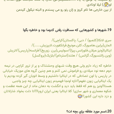
او
) لیلا اوتادی
از بین خارجی ها تام کروز و ژان رنو رو می پسندم و البته نیکول کیدمن
19.شهرها و کشورهایی که مسافرت رفتی کدوما بود و خاطره بگو!
سری لانکا(کلمبو) / دبی/ پاکستان)کراچی)/
المان(برلین.هامبورگ.کلن.مونیخ.فرانکفورت.لایپزیش......)/
ایتالیا(ونیز.میلان.فلورانس.پیزا)/سوئیس(برن .زوریخ)/فرانسه(پاریس)/اتریش
(وین.زالتسبورگ.گراتس) / هلند(استردام)/بلژیک(بروکسل)
خاطره که زیاد دارم ولی هیچ وقت شبهای وحشتناک و پر از ترور کراچی در نیمه
دوم دهه نود میلادی رو فراموش نمی کنم و هم چنین گروه های موزیک خیابانی
در پاریس یا اون تصادفی که در ایتالیا داشتیم و وسط اتوبان گیر کرده بودیم با
یک ایتالیایی زبون نفهم!!تازه اونجا فهمیدم زبون ایتالیایی چه چبز واجبی
هستا!!ونیز رو هم که فقط باید دید و انگشت به دهان ماند از این همه عظمت و
شکوه معماری و شهر سازی! کلا ایتالیا یعنی ایران اروپا!!!تا دلت بخواد شارلاتان
و دزد داره این کشور!!
20.اسم مورد علاقه برای بچه ات؟