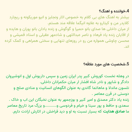
4.خواننده و اهنگ؟
بیشتر به اهنگ های بی کلام به خصوص اثار ونجلیز و انیو موریکونه و ریچارد
کلایدر من و کیتارو به علاوه انیگما علاقه مند هستم.
از میان داخلی ها صدای بانو حمیرا و گوگوش و زنده یادان بانو پوران و هایده و
از اقایان زنده یاد فرهاد و ناصر عبداللهی و شادمهر عقیلی و استاد قمیشی و
محسن چاوشی همواره من رو در روزهای تنهایی و سختی همراهی و کمک کرده
اند.
5.شخصیت های مورد علاقه؟
در وهله نخست کوروش کبیر پدر ایران زمین و سپس داریوش اول و انوشیروان
دادگر و شاپور و نادر شاه افشار ار میان حکمرانان داخلی.
نلسون ماندلا و ماهاتما گاندی به عنوان الگوهای انسانیت و منادی صلح و
دوستی در قرن معاصر .
زنده یاد دکتر مصدق و امیر کبیر و بوزجمهر به عنوان نخبگان این اب و خاک .
سعدی و حافط و پور سینا و خیام و فردوسی و..........و بزرگ مرد تاریخ معاصر
ما
صادق هدایت
که بسیار نسبت به او و دید فراخش در اثارش ارادت دارم.