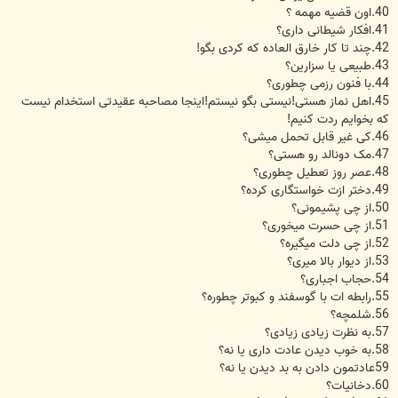
40.اون قضیه مهمه ؟
41.افکار شیطانی داری؟
42.چند تا کار خارق العاده که کردی بگو!
43.طبیعی یا سزارین؟
44.با فنون رزمی چطوری؟
45.اهل نماز هستی!نیستی بگو نیستم!اینجا مصاحبه عقیدتی استخدام نیست
که بخوایم ردت کنیم!
46.کی غیر قابل تحمل میشی؟
47.مک دونالد رو هستی؟
48.عصر روز تعطیل چطوری؟
49.دختر ازت خواستگاری کرده؟
50.از چی پشیمونی؟
51.از چی حسرت میخوری؟
52.از چی دلت میگیره؟
53.از دیوار بالا میری؟
54.حجاب اجباری؟
55.رابطه ات با گوسفند و کبوتر چطوره؟
56.شلمچه؟
57.به نظرت زیادی زیادی؟
58.به خوب دیدن عادت داری یا نه؟
59عادتمون دادن به بد دیدن یا نه؟
60.دخانیات؟