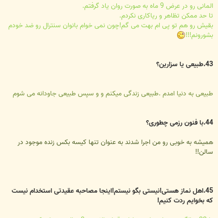
المانی رو در عرض 9 ماه به صورت روان یاد گرفتم.
تا حد ممکن تظاهر و ریاکاری نکردم.
بقیش رو هم تو پی ام بهت می گم!چون نمی خوام بانوان سنترال رو ضد خودم
بشورونم!!!
43.طبیعی یا سزارین؟
طبیعی به دنیا امدم .طبیعی زندگی میکنم و و سپس طبیعی جاودانه می شوم
44.با فنون رزمی چطوری؟
همیشه به خوبی رو من اجرا شدند به عنوان تنها کیسه بکس زنده موجود در
سالن!!
45.اهل نماز هستی!نیستی بگو نیستم!اینجا مصاحبه عقیدتی استخدام نیست
که بخوایم ردت کنیم!