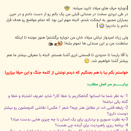
[
دوباره حرف های میلاد تایید میشه:
در طی نبردی سخت در صندلی قبلی من یک بالم رو از دست دادم و در حین
بمباران مجبور به ایجکت شدم. البته مهم این بود که تمام مواضع رو هدف قرار
دادم یا دادیم!
]
ولی زیاد امیدوار نباش میلاد خان من دوباره برگشتم! هنوز مونده تا اینکه
سلطنت من بر این صندلی ها تموم بشه!
با آقا پارسا تا حدودی تا قسمتی ابری آشنا هستم. البته با معرفی بیشتر ما هم
بیشتر آشنا خواهیم شد.
خواستم بگم بیا با هم بجنگیم که دیدم نوشتی از کلمه جنگ و این حرفا بیزاری!
بیایــــــــــــم سر اصل مطلب
:
1- به نظر شما ما انسانها گناهکاریم یا خطا کار؟ شاید تعریف اشتباه و خطا و
گناه یکی نباشه!
2- رابطه قلبی ات در مقابل هنر چیه؟ شعر / عکس/ نقاشی کدومشون رو بیشتر
دوست داری؟
3-به نظرت صبوری و بردباری برای یک انسان با چه چیزی هایی بدست میاد؟
4- برنامه ریزی راهبردیت برای آینده چی هست؟