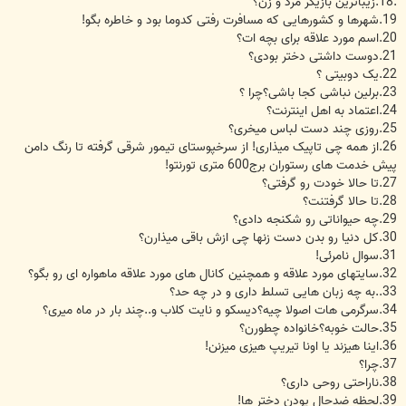
.18.زیباترین بازیگر مرد و زن؟
19.شهرها و کشورهایی که مسافرت رفتی کدوما بود و خاطره بگو!
20.اسم مورد علاقه برای بچه ات؟
21.دوست داشتی دختر بودی؟
22.یک دوبیتی ؟
23.برلین نباشی کجا باشی؟چرا ؟
24.اعتماد به اهل اینترنت؟
25.روزی چند دست لباس میخری؟
26.از همه چی تاپیک میذاری! از سرخپوستای تیمور شرقی گرفته تا رنگ دامن
پیش خدمت های رستوران برج600 متری تورنتو!
27.تا حالا خودت رو گرفتی؟
28.تا حالا گرفتنت؟
29.چه حیواناتی رو شکنجه دادی؟
30.کل دنیا رو بدن دست زنها چی ازش باقی میذارن؟
31.سوال نامرئی!
32.سایتهای مورد علاقه و همچنین کانال های مورد علاقه ماهواره ای رو بگو؟
33..به چه زبان هایی تسلط داری و در چه حد؟
34.سرگرمی هات اصولا چیه؟دیسکو و نایت کلاب و..چند بار در ماه میری؟
35.حالت خوبه؟خانواده چطورن؟
36.اینا هیزند یا اونا تیریپ هیزی میزنن!
37.چرا؟
38.ناراحتی روحی داری؟
39.لحظه ضدحال یودن دختر ها!