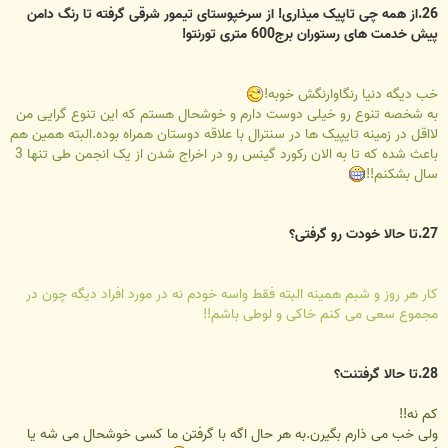
26.از همه چی تاپیک میذاری! از سرخپوستای تیمور شرقی گرفته تا رنگ دامن
پیش خدمت های رستوران برج600 متری تورنتو!
خب دیگه دنیا رنگاوارنگش خوبه!
به شخصه تنوع رو خیلی دوست دارم و خوشحال هستم که این تنوع گرایی من
لااقل در زمینه تایپیک ها در سنترال با علاقه دوستان همراه بوده.البته همین هم
باعث شده که تا به الان رکورد گینس رو در اخراج شدن از یک انجمن طی تنها 3
سال بشکنم!!
27.تا حالا خودت رو گرفتی؟
کار هر روز و شبم همینه البته فقط واسه خودم نه در مورد افراد دیگه چون در
مجموع سعی می کنم خاکی و لوطی باشم!!
28.تا حالا گرفتنت؟
کم نه!!
ولی خب می ذارم بگیرن.به هر حال اگه با گرفتن ما کسی خوشحال می شه یا