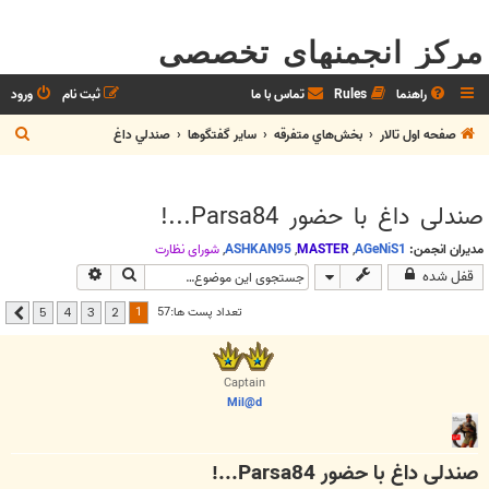
مرکز انجمنهای تخصصی
راهنما
Rules
تماس با ما
ثبت نام
ورود
ج
صفحه اول تالار
بخش‌‌هاي متفرقه
ساير گفتگوها
صندلي داغ
س
ت
صندلی داغ با حضور Parsa84...!
ج
و
مدیران انجمن:
AGeNiS1
,
MASTER
,
ASHKAN95
,
شوراي نظارت
جستجو
جستجوی پیشرفت
قفل شده
1
تعداد پست ها:57
5
4
3
2
بعدی
Captain
Mil@d
صندلی داغ با حضور Parsa84...!