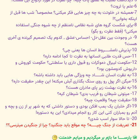
5-دیدگاهت نسبت به عشق پاک چیه؟ چرا نظرت در مورد ازدواج این هست؟
6-علم یا ثروت؟
7-همیشه در خلوتت به چه چیز هایی فکر میکنی؟ مخصوصا" شب ها قبل از
اینکه بخوابی؟!
8-برای شکست گروه های شبه نظامی نامنظم از چه شیوه جنگی استفاده
میکنی؟ (فقط نظرت رو بگو)
9- در وجودت بین عقل-دل- احساس-عشق , کدوم یک تصمیم گیرنده ی آخری
هست؟
10-پذیرش نامشــــــــروط انسان ها یعنی چی؟
11-حس قدرت طلبی انسانها به نظرت تا کجا ادامه داره؟
12-حکومت لیبرال دموکرات رو قبول داری یا سلطنتی؟ حکومت کوروش و
داریوش کدومشون بود؟
13-به نظرت انسان شـــــــــاد چه ویژگی هایی باید داشته باشه؟
15-میگن اگر پول رو روی سنگ بگذاری آبش میکنه! این چقدر حقیقت داره؟
16-به نظرت بهشت زیر پای مادران هست؟
17- میتونی شیطان رو فریب بدی؟ شیطان کیه؟
18-حقیقت چیه؟ واقعیت چیه؟
19-اگر خلبان یک بمب افکن بودی و دستور داشتی که یه شهر پر از زن و بچه و
آدم رو بمباران کنی این کار رو انجام میدادی؟ این یه دستوره!
20- تا حالا سوار اسب شدی؟
21-
تعریفت از جنگ چیـــــــــه؟ چه موقع باید جنگنید؟ چرا از جنگیدن میترسی؟؟
اقا پارســــــــا ما بازم بر میگردیم و میایم خدمتت