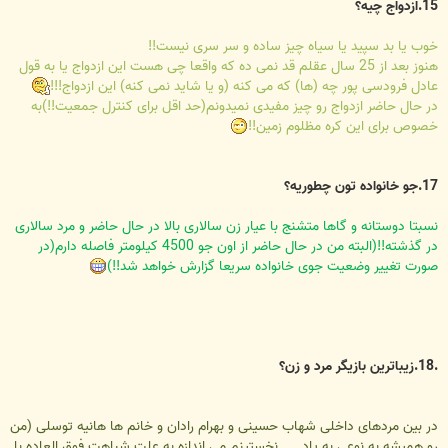
15.ازدواج چیه؟
خوب یا بد سپید یا سیاه چیز ساده و سر سری نیست!!
هنوز بعد از 25 سال عقلم قد نمی ده که واقعا چی هست این ازدواج یا به قول
عادل فرودسی پور چه (ها) که می کنه (و یا شاید نمی کنه) این ازدواج!!!
در حال حاضر ازدواج رو چیز مفیدی نمیدونم(حد اقل برای کنترل جمعیت!!)به
خصوص برای این کره مظلوم زمین!!
17.جو خانواده تون چطوریه؟
نسبتا دوستانه و گاها متشنج با عیار زن سالاری بالا در حال حاضر و مرد سالاری
در گذشته!!(البته من در حال حاضر از اون جو 4500 کیلومتر فاصله دارم(در
صورت تغییر وضعیت جوی خانواده سریعا گزارش خواهد شد!!)
.18.زیباترین بازیگر مرد و زن؟
در بین مردهای داخلی شهاب حسینی و بهرام رادان و خانم ها هانیه توسلی (من
رو همیشه به نوعی به یاد .....نخستینم می اندازه به علت شباهت فوق العاده با