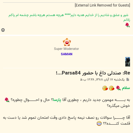
[External Link Removed for Guests]
شور و عشق و شاديم را از خدايم هديه دارم**** هرچه هستم هرچه باشم چشمه ام پاکم
زلالم
ب
ا
ل
ا
Super Moderator
SAMAN
Re: صندلی داغ با حضور Parsa84...!
پ
یک‌شنبه ۱۷ آبان ۱۳۸۸, ۱۲:۲۸ ب.ظ
س
ت
سلام
به بـــــــــــــه مهمون جدید داریم ، چطوری آقا
پارسا
؟ حال و احـــــــــــوال چطوره؟
خوش میگذره؟
آقا چــــــــــــرا سوالات رو نصف نیمه پاسخ دادی وقت امتحان تموم شد یا دست به
قلمت کنـــــــــده؟؟