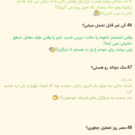
تا 22 سالگی بودم اونم از نوع اول وقتش.الان یه 3 سالی می شه که تو
ترکم(سوای ماه رمضان که هنوز روزه می گیرم)!!
امان از چپ کردن!!!
46.کی غیر قابل تحمل میشی؟
وقتی اعصابم داغونه یا حالت دپرس شدید دارم یا وقتی طرف مقابل منطق
حالیش نمی شه!!
ولی بیشتر برای خودم غ ق ت هستم تا دیگران!!
47.مک دونالد رو هستی؟
نه زیاد
شاید سالی سه چهار بار.اخرین بارش دیشب بود که ایجاد تهوع و دل درد شدید
کرد.
صد زحمت به جیگرکی های فرحزاد خودمون!!!
48.عصر روز تعطیل چطوری؟