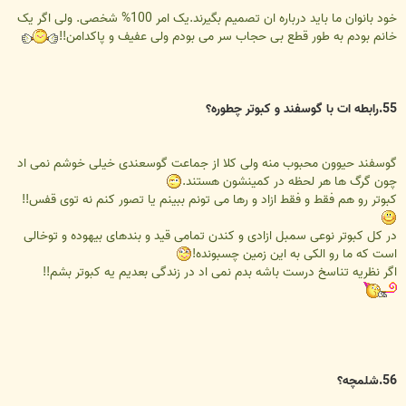
خود بانوان ما باید درباره ان تصمیم بگیرند.یک امر 100% شخصی. ولی اگر یک
خانم بودم به طور قطع بی حجاب سر می بودم ولی عفیف و پاکدامن!!
55.رابطه ات با گوسفند و کبوتر چطوره؟
گوسفند حیوون محبوب منه ولی کلا از جماعت گوسعندی خیلی خوشم نمی اد
چون گرگ ها هر لحظه در کمینشون هستند.
کبوتر رو هم فقط و فقط ازاد و رها می تونم ببینم یا تصور کنم نه توی قفس!!
در کل کبوتر نوعی سمبل ازادی و کندن تمامی قید و بندهای بیهوده و توخالی
است که ما رو الکی به این زمین چسبونده!
اگر نظریه تناسخ درست باشه بدم نمی اد در زندگی بعدیم یه کبوتر بشم!!
56.شلمچه؟