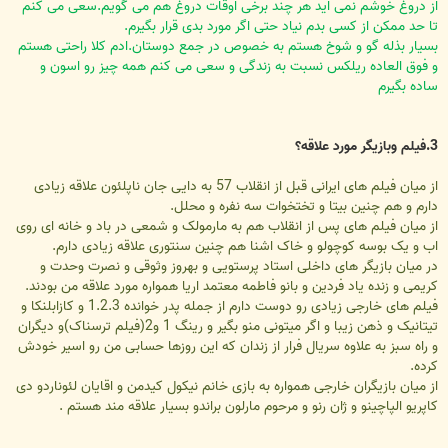
از دروغ خوشم نمی اید هر چند برخی اوقات دروغ هم می گویم.سعی می کنم
تا حد ممکن از کسی بدم نیاد حتی اگر مورد بدی قرار بگیرم.
بسیار بذله گو و شوخ هستم به خصوص در جمع دوستان.ادم کلا راحتی هستم
و فوق العاده ریلکس نسبت به زندگی و سعی می کنم همه چیز رو اسون و
ساده بگیرم
3.فیلم وبازیگر مورد علاقه؟
از میان فیلم های ایرانی قبل از انقلاب 57 به دایی جان ناپلئون علاقه زیادی
دارم و هم چنین بیتا و تختخوات سه نفره و محلل.
از میان فیلم های پس از انقلاب هم به مارمولک و شمعی در باد و خانه ای روی
اب و یک بوسه کوچولو و خاک اشنا هم چنین سنتوری علاقه زیادی دارم.
در میان بازیگر های داخلی استاد پرستویی و بهروز وثوقی و نصرت وحدت و
کریمی و زنده یاد فردین و بانو فاطمه معتمد اریا همواره مورد علاقه من بودند.
فیلم های خارجی زیادی رو دوست دارم از جمله پدر خوانده 1.2.3 و کازابلنکا و
تیتانیک و ذهن زیبا و اگر میتونی منو بگیر و رینگ 1 و2(فیلم ترسناک)و دیگران
و راه سبز به علاوه سریال فرار از زندان که این روزها حسابی من رو اسیر خودش
کرده.
از میان بازیگران خارجی همواره به بازی خانم نیکول کیدمن و اقایان لئوناردو دی
کاپریو الپاچینو و ژان رنو و مرحوم مارلون براندو بسیار علاقه مند هستم .