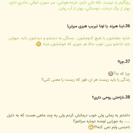
روزگارم بد نيست. تکه ناني دارم، خرده هوشي، سر سوزن ذوقي. مادري دارم،
بهتر از برگ درخت. دوستاني، بهتر از آب روان.
36.اینا هیزند یا اونا تیریپ هیزی میزنن!
شاید جفتشون یا هیچ کدومشون . بستگی به دیدمنو و دیدشون داره .جوونن
باید لذتشو ببرن خوب حالا هر جوری که خوششون میاد
.
37.چرا؟
چرا که نه?
زندگی را باید زیست هر ان طور که زیست را معنی کنی!!
38.ناراحتی روحی داری؟
داشتم یه زمانی ولی خوب درمانش کردم ولی یه چند ماهی هست که به دلیل
..... یه جورایی اومده دوباره سراغم!!
ناجنس ولم نمی کنه!!!