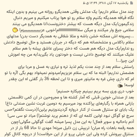
پ
یک‌شنبه ۱۷ آبان ۱۳۸۸, ۱۲:۴۹ ق.ظ
س
ت
چند مدل سلام داریم! یک مدلش وقتی همدیگرو روزانه می بینیم و بدون اینکه
نگاه قیافه همدیگه بکنیم واژه سلام رو تو هوا پرتاب میکنیم و میریم دنبال
زندگیمون!یک مدل دیگه هست که بیشتر دخترونست!تا همدیگرو می بینند
سلامی جیغ وار میکنند و میگن سلااااااااااااااااااااام!خوبی عزیییییییییییزم!
...پسرونه اش ممکنه خشن باشه و مثلا شلاقی به همدیگر دست بدن! مدلهای
سلام باکلاس و متشخصانه هم که دیگه در جریان هستید و حال توضیح دادنش
رو ندارم!یک مدل دیگه هم هست که دختر پسرای عاشق پیشه با هم سلام
علیک میکنند که توضیح دادنی نیست و خودتون یاد بگیرید!به من چه اموزش
این چیزا...!
راستش سلام بعد از چند مدت یکم لذیذ تره و نیازی به عسل و مربا برای
هضمش نداریم! البته ما که بی سلام عزیزیم!میدونم نمیخواد بهم بگی !آره با تو
ام که داری چش غره به مانیتور میری و تا این لحظه 36 بار گفتی اه این چقدر
لوسه!
خوب دری وری بسه بریم ببینیم چیکاره حسنیم!
بعد از صندلی خونین قبلی که آمار کشته ها و مجروحین در ان کمی تاقسمتی
بارانی همراه با رگبارهای پراکنده بود میرسیم به دومین غربت نشین صندلی داغ!
یک بابای تو سنترال هست از کنار دروازه گردیندوزنیم برلین!(درست نگفتم؟حس
سرچ تو گوگل نبود اولین کلمه ای که از دهنم پرید نوشتم!) میاد تو سی سی!
آدم باحالیه و سوپر فعال! به این مدل پسرا میشه گفت گوگولی مگولی!چون
همه رقمه باهات راه میان! تریپش زن ذلیل میزنه! مهدی تا حالا 68 بار از در
سنترال بیرونش کرده ولی این خیلی پررو تر از این حرفاست! از دریچه کانال کولر