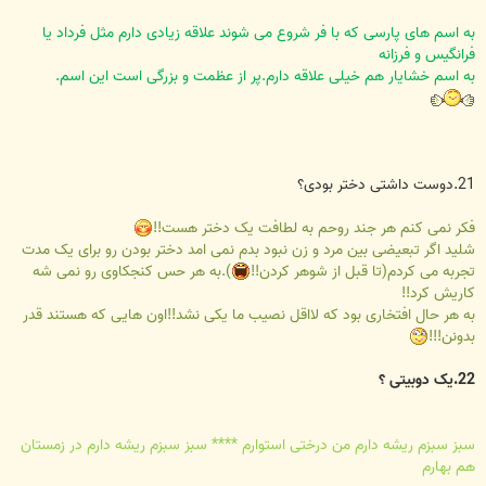
به اسم های پارسی که با فر شروع می شوند علاقه زیادی دارم مثل فرداد یا
فرانگیس و فرزانه
به اسم خشایار هم خیلی علاقه دارم.پر از عظمت و بزرگی است این اسم.
21.دوست داشتی دختر بودی؟
فکر نمی کنم هر جند روحم به لطافت یک دختر هست!!
شلید اگر تبعیضی بین مرد و زن نبود بدم نمی امد دختر بودن رو برای یک مدت
تجربه می کردم(تا قبل از شوهر کردن!!
).به هر حس کنجکاوی رو نمی شه
کاریش کرد!!
به هر حال افتخاری بود که لااقل نصیب ما یکی نشد!!اون هایی که هستند قدر
بدونن!!!
22.یک دوبیتی ؟
سبز سبزم ریشه دارم من درختی استوارم **** سبز سبزم ریشه دارم در زمستان
هم بهارم