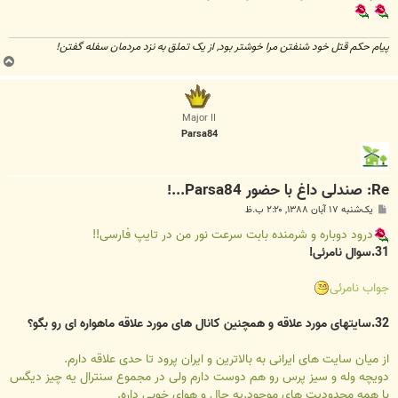
پیام حکم قتل خود شنفتن مرا خوشتر بود, از یک تملق به نزد مردمان سفله گفتن!
ب
ا
ل
ا
Major II
Parsa84
Re: صندلی داغ با حضور Parsa84...!
پ
یک‌شنبه ۱۷ آبان ۱۳۸۸, ۲:۲۰ ب.ظ
س
ت
درود دوباره و شرمنده بابت سرعت نور من در تایپ فارسی!!
31.سوال نامرئی!
جواب نامرئی
32.سایتهای مورد علاقه و همچنین کانال های مورد علاقه ماهواره ای رو بگو؟
از میان سایت های ایرانی به بالاترین و ایران پرود تا حدی علاقه دارم.
دویچه وله و سیز پرس رو هم دوست دارم ولی در مجموع سنترال یه چیز دیگس
با همه محدودیت های موجود.یه حال و هوای خوبی داره.