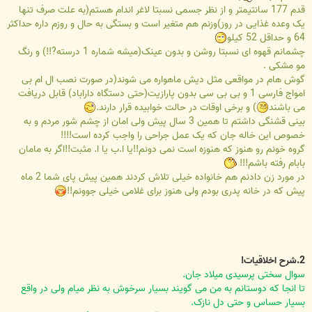
قدم 177 سانتیمتر و از نظر جسمی نسبتا لاغر اندام هستم(به علت صرف تنها
یک وعده غذایی در روز)وزنم هم متغیر است و بستگی به حال و روزم داره حداکثر
64 و حداقل 52 کیلو
چشمانم قهوه ای نسبتا روشن و بدون عینک(میشه شماره 1 درسته?!!) و رنگ
مو مشکی .
گوش هام در مواقعی مثل دیش ماهواره می شوند(در صورت نصب ال ام بی
امواج فارسی 1 و بی بی سی بدون پارازیت(حتی دستگاه داراباد) قابل دریافت
می باشند
) و برخی اوقات در حالت خوابیده قرار دارند.
بینی قشنگی داشتم تا همین 3 سال پیش ولی امان از چشم شور مردم و به
خصوص این خاله جان که یک عمل جراحی را واجب کرده است!!!!
گروه خونم رو هنوز که هنوزه است نمی دونم!!یا ا.ب یا ا. مثبت!!اگر به مامان
بابام رفته باشم!!!
در مورد زن دادنم هم خانواده خیلی تلاش کردند همین پیش پای شما 2 ماه
پیش که در خانه پدری بودم ولی هنوز برای غلامی خیلی جوونم!!
2.شرح اخلاقیات!
سوال سختی پرسیدی میلاد جان.
تا انجا که دوستانم به من می گویند بسیار سرخوش به نظر میام ولی در واقع
بسیار حساس و حتی دل نازک.