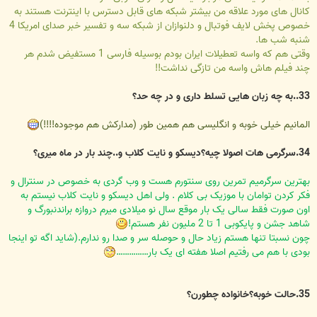
کانال های مورد علاقه من بیشتر شبکه های قابل دسترس با اینترنت هستند به
خصوص پخش لایف فوتبال و دلنوازان از شبکه سه و تفسیر خبر صدای امریکا 4
شنبه شب ها.
وقتی هم که واسه تعطیلات ایران بودم بوسیله فارسی 1 مستفیض شدم هر
چند فیلم هاش واسه من تازگی نداشت!!
33..به چه زبان هایی تسلط داری و در چه حد؟
المانیم خیلی خوبه و انگلیسی هم همین طور (مدارکش هم موجوده!!!!)
34.سرگرمی هات اصولا چیه؟دیسکو و نایت کلاب و..چند بار در ماه میری؟
بهترین سرگرمیم تمرین روی سنتورم هست و وب گردی به خصوص در سنترال و
فکر کردن توامان با موزیک بی کلام . ولی اهل دیسکو و نایت کلاب نیستم به
اون صورت فقط سالی یک بار موقع سال نو میلادی میرم دروازه براندنبورگ و
شاهد جشن و پایکوبی 1 تا 2 ملیون نفر هستم!
چون نسبتا تنها هستم زیاد حال و حوصله سر و صدا رو ندارم.(شاید اگه تو اینجا
بودی با هم می رفتیم اصلا هفته ای یک بار……………
35.حالت خوبه؟خانواده چطورن؟