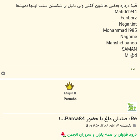
قبلا درباره بعضی هاشون گفتی ولی دلیل بر شکستن سنت اینجا نمیشه!
Mahdi1944
Fariborz
Negar.int
Mohammad1985
Naghme
Mahshid banoo
SAMAN
Mil@d
بی
ب
ا
ل
ا
Major II
Parsa84
Re: صندلی داغ با حضور Parsa84...!
پ
یک‌شنبه ۱۷ آبان ۱۳۸۸, ۴:۵۰ ق.ظ
س
ت
درود فراوان بر همه یاران و سروران انجمن