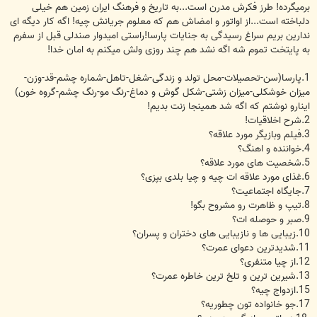
برمیگرده! طرز فکرش مدرن است...به تاریخ و فرهنگ ایران زمین هم خیلی
دلباخته است...از اواتور و امضاش هم که معلوم جریانش چیه! اگه کار دیگه ای
ندارین بریم سراغ رسیدگی به جنایات پارسا!راستی امیدوار صندلی قبل از سفرم
به پایتخت تموم شه اگه نشد هم چند روزی ولش میکنم به امان خدا!
1.پارسا(سن-تحصیلات-محل تولد و زندگی-شغل-تاهل-شماره چشم-قد-وزن-
میزان خوشکلی-میزان زشتی-شکل گوش و دماغ-رنگ مو-رنگ چشم-گروه خون)
اینارو نوشتم که اگه شد همینجا زنت بدیم!
2.شرح اخلاقیات!
3.فیلم وبازیگر مورد علاقه؟
4.خواننده و اهنگ؟
5.شخصیت های مورد علاقه؟
6.غذای مورد علاقه ات چیه و چیا بلدی بپزی؟
7.جایگاه اجتماعیت؟
8.تیپ و ظاهرت رو مشروح بگو!
9.صبر و حوصله ات؟
10.زیبایی ها و نازیبایی های دختران و پسران؟
11.شدیدترین دعوای عمرت؟
12.از چیا متنفری؟
13.شیرین ترین و تلخ ترین خاطره عمرت؟
15.ازدواج چیه؟
17.جو خانواده تون چطوریه؟