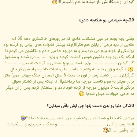
گره ای از مشکلاتش باز میشه ما هم راضییم !!!
29.چه حیواناتی رو شکنجه دادی؟
وقتی بچه بودم در عین مشکلات مادی که در روزهای خاکستری دهه 60 (نه
طلایی از دید برخی از یاران هم فکر!!!)یقه بیشتر خانواده های ایرانی رو گرفته بود
یواشکی از خونه برنج می دزدیدم و به مورچه ها می دادم و نگاشون می کردم تا
اینکه یک روز چند تاشون هوس گوشت کردند و وارد ..........من شدند و مشغول
گاز گرفتن..................... برای لقمه ای برنج اهدایی و گوشت غصبی ...........!!
با گریه و زاری به خانه رفتم تا مامان ما رو نجات داد و مهاجمین در حال
گازگرفتن..... را کشت.پس از اون به مدت 6 سال (معادل جنگ جهانی دوم) مثل
برادر هیتلر به هولوکاست مورچه ها پرداختم!!! تا اینکه پس از کشتار سوال
برانگیز قریب 6 میلیون مورچه از کرده خود نادم و استغفار کردم.پس از ان دیگر
به حامی حیوانات مبدل شدم!!
30.کل دنیا رو بدن دست زنها چی ازش باقی میذارن؟
بهشتی که خدا و همه ادیان وعدشو میدن یا همون مدینه فاضله!!
البته پس از کلی.........................................و جنگ و خونریزی و.....(خودت
که واقفی ....!!)