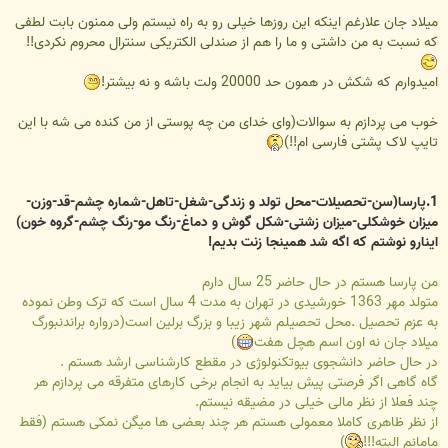
میلاد جان علارغم اینکه این روزها خیلی رو به راه نیستم ولی ممنون بابت لطفی
که نسبت به من داشتی و ما را هم از صندلی الکتریکی سنترال محروم نکردی!!
امیدوارم که شکش در همون حد 20000 ولت باشه و نه بیشتر!
خوب می پردازم به سوالات(وای خدای من چه پوستی از من کنده می شه با این
تایپ لاک پشتی فارسی ام!!)
1.پارسا(سن-تحصیلات-محل تولد و زندگی-شغل-تاهل-شماره چشم-قد-وزن-
میزان خوشکلی-میزان زشتی-شکل گوش و دماغ-رنگ مو-رنگ چشم-گروه خون)
اینارو نوشتم که اگه شد همینجا زنت بدیم!
من پارسا هستم در حال حاضر 25 سال دارم
متولد مهر 1363 خورشیدی در تهران به مدت 4 سال است که ترک وطن نموده
به عزم تحصیل .محل تحصیلم شهر زیبا و بزرگ برلین است(درواره براندنبورگ
میلاد جان نه اون اسم هچل هفت
)
در حال حاضر دانشجوی بیوتکنولوژی در مقطع کارشناسی ارشد هستم .
گاه گاهی اگر فرصتی پیش بیاید به انجام برخی کارهای متفرقه می پردازم هر
چند فعلا از نظر مالی خیلی در مضیقه نیستم.
از نظر ظاهری کاملا معمولی هستم هر چند بعضی ها میگن نمکی هستم (فقط
مامانم البته!!!
)