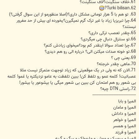
61.خلاف سنگینت؟لاف سنگینت؟
62.Turki bilisan?
63. تو هم با 5 هزار تومانی مشکل داری؟(اصلا منظورمو از این سوال گرفتی؟)
64.چرا تبریزیا زیاد با غیر ترک گرم نمیگیرن؟یخورده ای بیش از حد مغرور
نیستند؟
65.چقدر تعصب ترکی داری؟
66.تو سنترال دنبال چی میگردی؟
67.چرا تعداد سوالا اینقدر کم بود؟میخوای زیادش کنم؟
68.تو خونه صدات میکنن الی؟ درباره الی رو هم دیدی؟
69.یعنی چی ؟
70.ماهی چقدر خرجته؟
71.الان که نه ولی در یک موقعیتی که زیاد توجهت متمرکز نیست مثلا
عصبانیت! کلمه عمو رو تلفظ کن! ببین تلفظت به عامو نزدیکتره یا عَمو! کلمه
بی شعور رو هم امتحان کن ببین بی شعور میگی یا بیشوعور یا بیشور!
72.راستی DTN چیه؟
-----------------------------------
المیرا و بابا
المیرا و مامان
المیرا و داداش
المیرا و خواهر
المیرا و همسر
المیرا و فرزند
المیرا و سوسک و موش و مارمولک و سگ و گربه