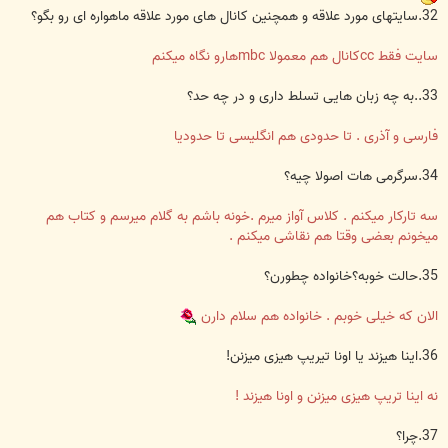
32.سایتهای مورد علاقه و همچنین کانال های مورد علاقه ماهواره ای رو بگو؟
سایت فقط ccکانال هم معمولا mbcهارو نگاه میکنم
33..به چه زبان هایی تسلط داری و در چه حد؟
فارسی و آذری . تا حدودی هم انگلیسی تا حدودیا
34.سرگرمی هات اصولا چیه؟
سه تارکار میکنم . کلاس آواز میرم .خونه باشم به گلام میرسم و کتاب هم
میخونم بعضی وقتا هم نقاشی میکنم .
35.حالت خوبه؟خانواده چطورن؟
الان که خیلی خوبم . خانواده هم سلام دارن
36.اینا هیزند یا اونا تیریپ هیزی میزنن!
نه اینا تریپ هیزی میزنن و اونا هیزند !
37.چرا؟