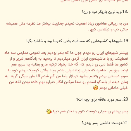
مثل هر خانواده ای گاهی ابری گاهی آفتابی
.18.زیباترین بازیگر مرد و زن؟
من به زیبائی هاشون زیاد اهمیت نمیدم جذابیت بیشتر مد نظرمه مثل همیشه
جانی دپ و نیکلاس کیج .
19.شهرها و کشورهایی که مسافرت رفتی کدوما بود و خاطره بگو!
بیشتر شهرهای ایران رو دیدم چون ما که بندر بودیم بعد تمومی مدارس سه ماه
تعطیلات رو با ماشینمون ایران گردی میکردیم تا برسیم به زادگاهم تبریز و از
کشور ها فقط دبی رو دیدم که اگه خدا بخواد ترکیه مارو بطلبه یه سری هم
اونجا میزنیم . خاطره که خیلی زیاده ولی یادم میاد وقتی کوچیک بودم دوم یا
سوم دبستان بودم رفتیم مشهد توبازار رضا من گم شدم آقا مارو میگی گریه .یه
زمان دیدم از بلندگو اسمم رو صدا میکنن انگار دنیارو بهم داده بودن آخه من
خیلی مامانی بودم
20.اسم مورد علاقه برای بچه ات؟
پسر پرهام رو خیلی دوست دارم و دختر هم دیبا
21.دوست داشتی پسر بودی؟