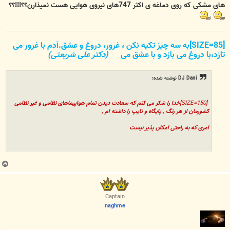
های مشکی که روی دماغه ی اکثر 747های نیروی هوایی هست نمیذارن؟؟!!!؟؟
[SIZE=85]به سه چیز تکیه نکن ، غرور، دروغ و عشق.آدم با غرور می
تازد،با دروغ می بازد و با عشق می
(دکتر علی شریعتی)
DJ Dani نوشته شده:
[SIZE=150]
خدا را شکر می کنم که سعادت دیدن تمام هواپیماهای نظامی و غیر نظامی
کشورمان از هر رنگ , پایگاه و تایپ را داشته ام ,
امری که به راحتی امکان پذیر نیست
ب
ا
ل
ا
Captain
naghme