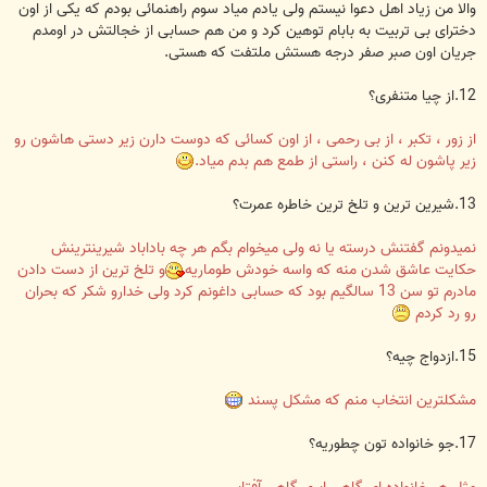
والا من زیاد اهل دعوا نیستم ولی یادم میاد سوم راهنمائی بودم که یکی از اون
دخترای بی تربیت به بابام توهین کرد و من هم حسابی از خجالتش در اومدم
جریان اون صبر صفر درجه هستش ملتفت که هستی.
12.از چیا متنفری؟
از زور ، تکبر ، از بی رحمی ، از اون کسائی که دوست دارن زیر دستی هاشون رو
زیر پاشون له کنن ، راستی از طمع هم بدم میاد.
13.شیرین ترین و تلخ ترین خاطره عمرت؟
نمیدونم گفتنش درسته یا نه ولی میخوام بگم هر چه باداباد شیرینترینش
حکایت عاشق شدن منه که واسه خودش طوماریه
و تلخ ترین از دست دادن
مادرم تو سن 13 سالگیم بود که حسابی داغونم کرد ولی خدارو شکر که بحران
رو رد کردم
15.ازدواج چیه؟
مشکلترین انتخاب منم که مشکل پسند
17.جو خانواده تون چطوریه؟