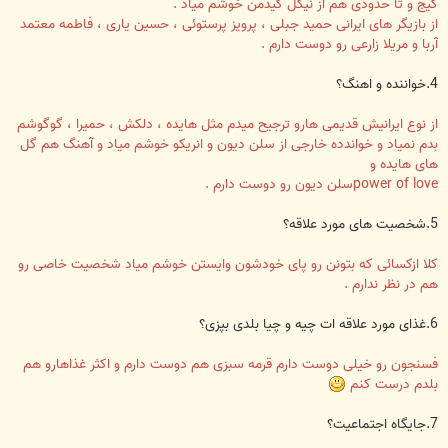
کیج و تا حدودی هم از نیکل کیدمن خوشم میاد .
از بازیگر های ایرانی حمید جبلی ، پرویز پرستوئی ، حسین یاری ، فاطمه معتمد
آربا و مریلا زارعی رو دوست دارم .
4.خواننده و اهنگ؟
از نوع ایرانیش قدیمی هارو ترجیح میدم مثل هایده ، دلکش ، حمیرا ، گوگوشم
بدم نمیاد و خواندده خارجی از سلن دیون و انریکو خوشم میاد و آهنگ هم گل
های هایده و
power of loveسلن دیون رو دوست دارم .
5.شخصیت های مورد علاقه؟
کلا ازکسائی که بتونن رو پای خودشون وایستن خوشم میاد شخصیت خاصی رو
هم در نظر ندارم .
6.غذای مورد علاقه ات چیه و چیا بلدی بپزی؟
فسنجون رو خیلی دوست دارم قرمه سبزی هم دوست دارم و اکثر غذاهارو هم
بلدم درست کنم
7.جایگاه اجتماعیت؟