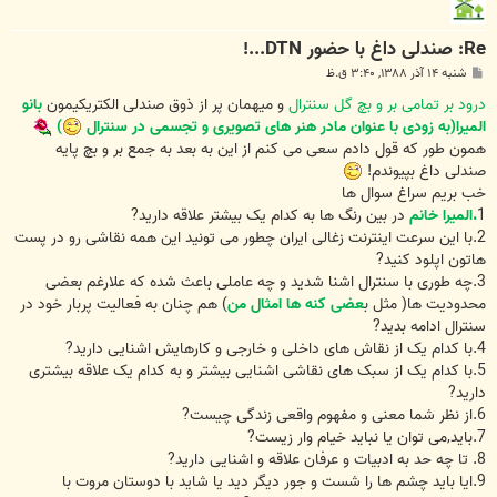
Re: صندلی داغ با حضور DTN...!
پ
شنبه ۱۴ آذر ۱۳۸۸, ۳:۴۰ ق.ظ
س
ت
درود بر تمامی بر و بچ گل سنترال
و میهمان پر از ذوق صندلی الکتریکیمون
بانو
المیرا(به زودی با عنوان مادر هنر های تصویری و تجسمی در سنترال
)
همون طور که قول دادم سعی می کنم از این به بعد به جمع بر و بچ پایه
صندلی داغ بپیوندم!
خب بریم سراغ سوال ها
1
.المیرا خانم
در بین رنگ ها به کدام یک بیشتر علاقه دارید?
2.با این سرعت اینترنت زغالی ایران چطور می تونید این همه نقاشی رو در پست
هاتون اپلود کنید?
3.چه طوری با سنترال اشنا شدید و چه عاملی باعث شده که علارغم بعضی
محدودیت ها( مثل ب
عضی کنه ها امثال من
) هم چنان به فعالیت پربار خود در
سنترال ادامه بدید?
4.با کدام یک از نقاش های داخلی و خارجی و کارهایش اشنایی دارید?
5.با کدام یک از سبک های نقاشی اشنایی بیشتر و به کدام یک علاقه بیشتری
دارید?
6.از نظر شما معنی و مفهوم واقعی زندگی چیست?
7.باید,می توان یا نباید خیام وار زیست?
8. تا چه حد به ادبیات و عرفان علاقه و اشنایی دارید?
9.ایا باید چشم ها را شست و جور دیگر دید یا شاید با دوستان مروت با