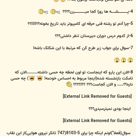
4-پـــــــــــــــشــــــه ها روزا کجا میــــــــــــــــــرن؟؟؟؟
5-چرا آدم تو رشته فنی حرفه ای کامپیوتر باید تاریخ بخونه؟؟!!!!؟؟
6-از کدوم درس دوران دبیرستان تنفر داشتی؟؟؟
7-سوال برای جواب زیر طرح کن که مرتبط با این شکلک باشه!
8-الان این یارو که اینجاست تو اون لحظه چه حسی داشته.........الان که
تامکت بازنشسته شده(اینجا مربوط به احساس خودمه!
) چه حسی
داره؟؟..... و الان کجاست؟؟؟ ؟؟!؟؟؟؟
[External Link Removed for Guests]
اینجا بودی نمیترسیدی؟؟؟
[External Link Removed for Guests]
سوال(فعلا")اونم اینکه چرا برای 5-8103(747 تانکر نیروی هوایی)از این نقاب