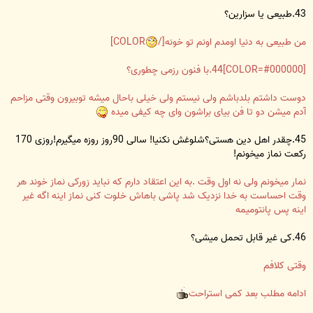
43.طبیعی یا سزارین؟
من طبیعی به دنیا اومدم اونم تو خونه[/
COLOR]
[COLOR=#000000]44.با فنون رزمی چطوری؟
دوست داشتم بلدباشم ولی نیستم ولی خیلی باحال میشه توبیرون وقتی مزاحم
آدم میشن دو تا فن بیای براشون وای چه کیفی میده
45.چقدر اهل دین هستی؟شلوغش نکنیا! سالی 90روز روزه میگیرم!روزی 170
رکعت نماز میخونم!
نمار میخونم ولی نه اول وقت .به این اعتقاد دارم که نباید زورکی نماز خوند هر
وقت احساست به خدا نزدیک شد پاشی باهاش خلوت کنی نماز اینه اگه غیر
اینه پس پانتومیمه
46.کی غیر قابل تحمل میشی؟
وقتی کلافم
ادامه مطلب بعد کمی استراحت