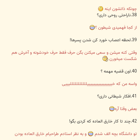
چونکه ذاتشون اینه
38.ناراحتی روحی داری؟
از کجا فهمیدی شیطون ؟
39.لحظه اعصاب خورد کن شدن پسرها!
وقتی کنه میشن و سعی میکنن بگن حرف فقط حرف خودشونه و آخرش هم
شکست میخورن
40.اون قضیه مهمه ؟
واسه من که خییییییییییییییییلللللللللللیییی
41.افکار شیطانی داری؟
بعض وقتا آره
42.چند تا کار خارق العاده که کردی بگو!
تو دانشگاه بچه الف شدم
و به نظر استادم طراحیام خارق العاده بودن