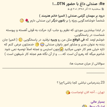
Re: صندلی داغ با حضور DTN...!
پ
سه‌شنبه ۱۷ آذر ۱۳۸۸, ۲:۰۱ ق.ظ
س
ت
درود بر مهمان گرامی صندلی ( المیرا خانم هنرمند )
شخصاً خوشامدگویی ویژه را بر
بانوی دیگر
این صندلی دارم
در ابتدا بیشترین موردی که نظرم رو جلب کرد حرکت به قولی آهسته و پیوسته
شماست در پاسخگویی.
خوشم اومد که
فی الواقع
مثل من رو
ویبره
نرفتید در پاسخگویی
( المیرا جان
بنده به عنوان مدیر و مشاور امور بانوان صندلی
خدمتتون عرض کنم که
تازه خیلی هم کار خوبی میکنید
چون استرس و عجله اصلاً توصیه نمی شود
شاعرم میگه که رهرو آن است که..... و از آن نگاه هم عجله کار شیطون است )
سوالاتی از میان صحبت ها:
-----------------------------------------------------------------------------------------------------------
-------------------
23.بندرعباس نباشی کجا باشی؟چرا ؟
تهران ، آخه الان اونجاست
بسیار عالی
اما یک سوال