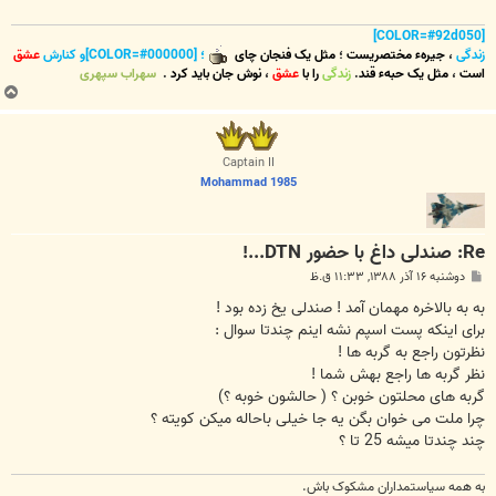
[COLOR=#92d050]
زندگی
،
جیرهء مختصریست
؛
مثل یک فنجان چای
؛ [COLOR=#000000]و کنارش
عشق
است
،
مثل یک حبهء قند
.
زندگی
را با
عشق
،
نوش جان
باید کرد
.
سهراب سپهری
ب
ا
ل
ا
Captain II
Mohammad 1985
Re: صندلی داغ با حضور DTN...!
پ
دوشنبه ۱۶ آذر ۱۳۸۸, ۱۱:۳۳ ق.ظ
س
ت
به به بالاخره مهمان آمد ! صندلی یخ زده بود !
برای اینکه پست اسپم نشه اینم چندتا سوال :
نظرتون راجع به گربه ها !
نظر گربه ها راجع بهش شما !
گربه های محلتون خوبن ؟ ( حالشون خوبه ؟)
چرا ملت می خوان بگن یه جا خیلی باحاله میکن کویته ؟
چند چندتا میشه 25 تا ؟
به همه سياستمداران مشکوک باش.