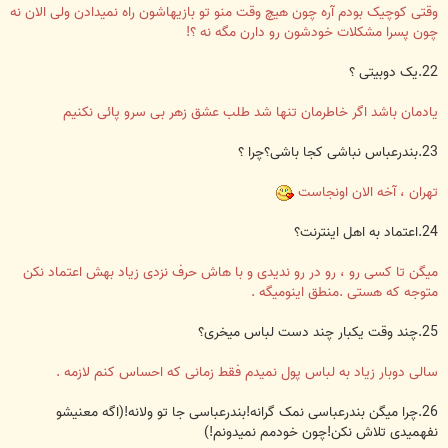
وقتی کوچیک بودم آره چون هیچ وقت منو تو بازیهاشون راه نمیدادن ولی الان نه
چون پسرا مشکلات خودشون رو دارن مگه نه ؟!
22.یک دوبیتی ؟
یادمان باشد اگر خاطرمان تنها شد طلب عشق زهر بی سرو پائی نکنیم
23.بندرعباس نباشی کجا باشی؟چرا ؟
تهران ، آخه الان اونجاست
24.اعتماد به اهل اینترنت؟
میگن تا کسی رو ، رو در رو ندیدی و با هاش حرف نزدی زیاد بهش اعتماد نکن
متوجه که هستی .منطق اینومیگه .
25.چند وقت یکبار چند دست لباس میخری؟
سالی دوبار زیاد به لباس پول نمیدم فقط زمانی که احساس کنم لازمه .
26.چرا میگن بندرعباسی نمک گرانه!بندرعباسی جا تو ولانه!(اگه معنیشو
نفهمیدی تلاش نکن!چون خودمم نمیدونم!)