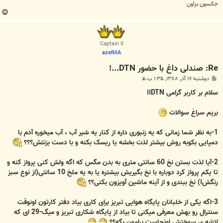
جکسون براون
ب
ا
ل
ا
Captain II
azeRilA
Re: صندلی داغ با حضور DTN...!
پ
دوشنبه ۱۶ آذر ۱۳۸۸, ۱:۳۵ ب.ظ
س
ت
سلام بر کاربر گرامی DTN!!
بریم سراغ سوالات
1-به نظر شما زمانی که یه زنبوری داره از کنار یه شیر آب ، آب میخوره آدم با
دمپایی بکوبه روش بیشتر لذت بخشه یا ریسک بکنه و با دست بزنتش؟؟؟
2-آیا لذت بستن نخ 60 سانتی متری به بدن مگس که اگه ولش کنی پرواز کنه و
تا یکم پرواز کرد دوباره با نخ بگیریش بیشتره یا به یه ملخ 10 سانتی(از نوع سبز
رنگش!) نخ ببندی و از آینه ماشین آویزون بکنی؟؟
3-اگه یکی از خلبانان پایگاه هوایی تبریز برای کاری بیاد دفتر کارتون اونوقت
سنترال رو بهش معرفی میکنی تا بیاد از پایگاه شکاری تبریز و میگ-29 ای که
لاشه ی سوختش اونجاست برامون بگه؟؟