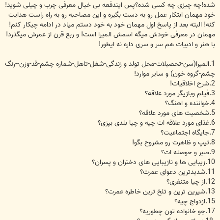
شده!چه چیزی چه کسی شده؟پس ایندفعه بی خیال معرفی چرب و چیلی شوید!
خود مهمان ابتکار عمل رو به دست بگیره و این مصاحبه رو به راه راست هدایت
کنه! البته بعد از پاسخ اول مهمان خود به خود دستم میاد در ادامه چیکار کنم!
مهمان در معرفی خودش میگه اسمش المیرا است! و ربع قرن از عمرش میگذرد!
با هنر و ادبیات هم سر و سری داره نه ایطور!
1.المیرا(سن-تحصیلات-محل تولد و زندگی-شغل-تاهل-شماره چشم-قد-وزن--رنگ
چشم-گروه خون) و سایر موارد!
2.شرح اخلاقیات!
3.فیلم وبازیگر مورد علاقه؟
4.خواننده و اهنگ؟
5.شخصیت های مورد علاقه؟
6.غذای مورد علاقه ات چیه و چیا بلدی بپزی؟
7.جایگاه اجتماعیت؟
8.تیپ و ظاهرت رو مشروح بگو!
9.صبر و حوصله ات؟
10.زیبایی ها و نازیبایی های دختران و پسران؟
11.شدیدترین دعوای عمرت؟
12.از چیا متنفری؟
13.شیرین ترین و تلخ ترین خاطره عمرت؟
15.ازدواج چیه؟
17.جو خانواده تون چطوریه؟