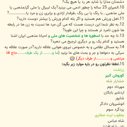
دشمنان مدارا یا شاید هر رد یا هیچ یک?
10.المیرای 25 ساله را چطور ادمی می بینید?یک لیبرال یا ملی گرا,مذهبی یا
ملی مذهبی , با رنگ یا بی رنگ ,طرفدار ازادی و برابری زن و مرد یا...............?
11.اهل ورزش هم هستید و اگر بله کدام ورزش را بیشتر دوست دارید?
12.به نظر شما این درست هست که می گن مرد ها نسبت به زن ها در رابطه
ها شون نامرد تر هستند و چرا این طوره?
13.تا چه حد با
اسطوره ها و شخصیت های ملی
و احیانا مذهبی ایران اشنا
هستید و کدام یک رو بر دیگری ترجیح می دهید?
14.به مسائل نظامی و به خصوص نیروی هوایی علاقه دارید?در صورت علاقه یه
سرکی به دعواها و جر و بحث های ما بزنید (
ما و.........از یک طرف.......
حاج اقا
مرتضی و.............از طرف دیگر
)
15
.لطفا نظرتون رو در باره موارد زیر بگید:
زرتشت
کوروش کبیر
خشایار شاه
مهرداد دوم
اردشیر بابکان
شاپور
انوشیروان دادگر
یزدگرد سوم
یعقوب لیث صفاری
شاه عباس
نادر شاه افشار