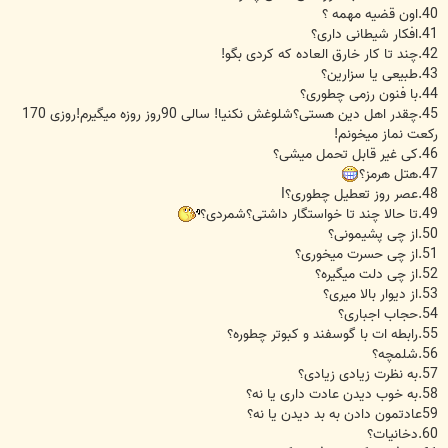
40.اون قضیه مهمه ؟
41.افکار شیطانی داری؟
42.چند تا کار خارق العاده که کردی بگو!
43.طبیعی یا سزارین؟
44.با فنون رزمی چطوری؟
45.چقدر اهل دین هستی؟شلوغش نکنیا! سالی 90روز روزه میگیرم!روزی 170
رکعت نماز میخونم!
46.کی غیر قابل تحمل میشی؟
47.هتل هرمز؟
48.عصر روز تعطیل چطوری؟I
49.تا حالا چند تا خواستگار داشتی؟شمردی؟
50.از چی پشیمونی؟
51.از چی حسرت میخوری؟
52.از چی دلت میگیره؟
53.از دیوار بالا میری؟
54.حجاب اجباری؟
55.رابطه ات با گوسفند و کبوتر چطوره؟
56.شلمچه؟
57.به نظرت زیادی زیادی؟
58.به خوب دیدن عادت داری یا نه؟
59عادتمون دادن به بد دیدن یا نه؟
60.دخانیات؟