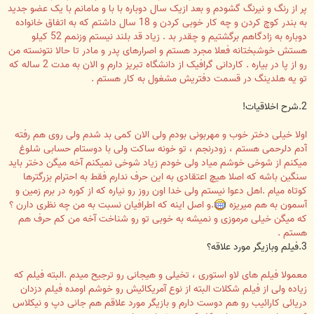
پر از رنگ و نیرنگ گشودم و بعد ازیک سال دوباره با با و مامانم با یک عضو جدید
به بندر کوچ کردن و چه کار خوبی کردن و 18 سال داشتم که به اتفاق خانواده
دوباره به زادگاهم برگشتیم و چقدر بد . زیاد قد بلند نیستم وزنمم 52 کیلو
هستش خوشبختانه فعلا مجرد هستم و اصرارهای پدر و مادر تا حالا نتونسته من
رو از پا در بیاره . کاردانی گرافیک از دانشگاه تبریز دارم و الان به مدت 2 ساله که
تو یه هلدینگ در قسمت دفتریش مشغول به کار هستم .
2.شرح اخلاقیات!
اولا خیلی دختر خوب و مهربونی بودم ولی الان کمی بد شدم ولی روی هم رفته
آدم دلرحمی هستم ، زودرنجم ، تو خونه ساکت ولی با دوستام حسابی شلوغ
میکنم از شوخی خوشم میاد ولی خودم زیاد شوخی نمیکنم آخه میگن دختر باید
سنگین باشه که اصلا هیچ اعتقادی به این حرف ندارم فقط به احترام بزرگترها
کوتاه میام .اهل دعوا نیستم ولی خدا اون روز رو نیاره که از کوره در برم زمین و
آسمون به هم میریزه
.و اصل اینه که اطرافیان نسبت به من چه نظری دارن ؟
که میگن خیلی مرموزی و نمیشه به خوبی تو رو شناخت آخه من کم حرف هم
هستم .
3.فیلم وبازیگر مورد علاقه؟
معمولا فیلم های لاو استوری ، تخیلی و هیجانی رو ترجیح میدم .البته فیلم که
زیاده ولی از فیلم شکلات البته از نوع آمریکائیش رو خوشم اومده فیلم دزدان
دریائی کارائیب رو هم دوست دارم و بازیگر مورد علاقم هم جانی دپ و نیکلاس