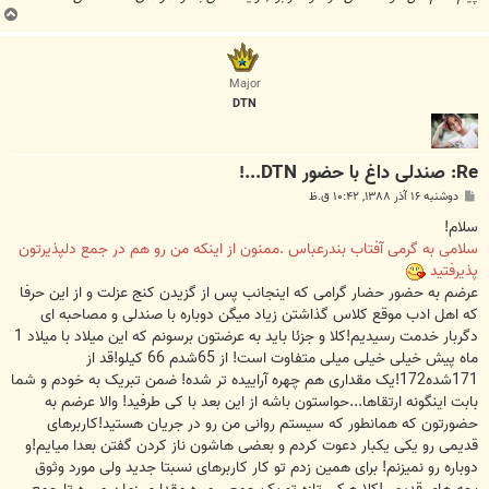
ب
ا
ل
ا
Major
DTN
Re: صندلی داغ با حضور DTN...!
پ
دوشنبه ۱۶ آذر ۱۳۸۸, ۱۰:۴۲ ق.ظ
س
ت
سلام!
سلامی به گرمی آفتاب بندرعباس .ممنون از اینکه من رو هم در جمع دلپذیرتون
پذیرفتید
عرضم به حضور حضار گرامی که اینجانب پس از گزیدن کنج عزلت و از این حرفا
که اهل ادب موقع کلاس گذاشتن زیاد میگن دوباره با صندلی و مصاحبه ای
دگربار خدمت رسیدیم!کلا و جزئا باید به عرضتون برسونم که این میلاد با میلاد 1
ماه پیش خیلی خیلی میلی متفاوت است! از 65شدم 66 کیلو!قد از
171شده172!یک مقداری هم چهره آراییده تر شده! ضمن تبریک به خودم و شما
بابت اینگونه ارتقاها...حواستون باشه از این بعد با کی طرفید! والا عرضم به
حضورتون که همانطور که سیستم روانی من رو در جریان هستید!کاربرهای
قدیمی رو یکی یکبار دعوت کردم و بعضی هاشون ناز کردن گفتن بعدا میایم!و
دوباره رو نمیزنم! برای همین زدم تو کار کاربرهای نسبتا جدید ولی مورد وثوق