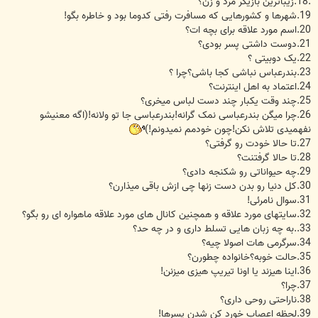
.18.زیباترین بازیگر مرد و زن؟
19.شهرها و کشورهایی که مسافرت رفتی کدوما بود و خاطره بگو!
20.اسم مورد علاقه برای بچه ات؟
21.دوست داشتی پسر بودی؟
22.یک دوبیتی ؟
23.بندرعباس نباشی کجا باشی؟چرا ؟
24.اعتماد به اهل اینترنت؟
25.چند وقت یکبار چند دست لباس میخری؟
26.چرا میگن بندرعباسی نمک گرانه!بندرعباسی جا تو ولانه!(اگه معنیشو
نفهمیدی تلاش نکن!چون خودمم نمیدونم!)
27.تا حالا خودت رو گرفتی؟
28.تا حالا گرفتنت؟
29.چه حیواناتی رو شکنجه دادی؟
30.کل دنیا رو بدن دست زنها چی ازش باقی میذارن؟
31.سوال نامرئی!
32.سایتهای مورد علاقه و همچنین کانال های مورد علاقه ماهواره ای رو بگو؟
33..به چه زبان هایی تسلط داری و در چه حد؟
34.سرگرمی هات اصولا چیه؟
35.حالت خوبه؟خانواده چطورن؟
36.اینا هیزند یا اونا تیریپ هیزی میزنن!
37.چرا؟
38.ناراحتی روحی داری؟
39.لحظه اعصاب خورد کن شدن پسرها!