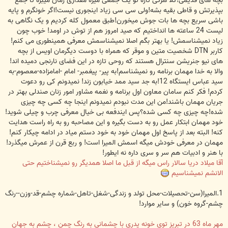
بچه های قدیمی!کلا هرکی تازه تو یک جمعی میره مقداری زمان میبره تا جمع
بپذیرتش و قاطی بقیه بشه!ولی سی سی زیاد اینجوری نیست!اگر خونگرم و پایه
باشی سریع بچه ها بات جوش میخورن!طبق معمول کله کردیم و یک نگاهی به
لیست 24 ساعته ها انداختیم که صید امروز هم از توش در اومد! خوب چون
زیاد نمیشناسمش! یا بهتر بگم اصلا نمیشناسمش معرفی همینطوری می کنم!
کاربر DTN شخصیت متین و موقر که همراه با دوست دیگرمان اویس از بچه
های نیو جنریشن سنترال هستند که روحی تازه در این فضای نارنجی دمیده اند!
والا به خدا مهمان برنامه رو نمیشناسم!به پیر- پیغمبر- امام -امامزاده-معصوم-به
سید عباس ایستگاه 12!به جد سید ممد خیابون زند! نمیدونم کی رو دعوت
کردم! فکر کنم سامان معاون اول برنامه و نغمه مشاور امور زنان صندلی بهتر در
جریان مهمان باشند!من این مدت نبودم نمیدونم اینجا چه کسی چه چیزی
شده!چه چیزی چه کسی شده؟پس ایندفعه بی خیال معرفی چرب و چیلی شوید!
خود مهمان ابتکار عمل رو به دست بگیره و این مصاحبه رو به راه راست هدایت
کنه! البته بعد از پاسخ اول مهمان خود به خود دستم میاد در ادامه چیکار کنم!
مهمان در معرفی خودش میگه اسمش المیرا است! و ربع قرن از عمرش میگذرد!
با هنر و ادبیات هم سر و سری داره نه ایطور!
آقا میلاد دریا سالار راس میگه از قبل ما اصلا همدیگر رو نمیشناختیم حتی
الانشم نمیشناسیم
1.المیرا(سن-تحصیلات-محل تولد و زندگی-شغل-تاهل-شماره چشم-قد-وزن--رنگ
چشم-گروه خون) و سایر موارد!
مهر ماه 63 در تبریز توی خونه پدری با چشمانی به رنگ چمن ، چشم به جهان