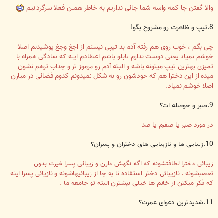
والا گفتن جا کمه واسه شما جائی نداریم به خاطر همین فعلا سرگردانیم
8.تیپ و ظاهرت رو مشروح بگو!
چی بگم ، خوب روی هم رفته آدم بد تیپی نیستم از اجغ وجغ پوشیدنم اصلا
خوشم نمیاد یعنی دوست ندارم تابلو باشم اعتقادم اینه که سادگی همراه با
تمیزی بهترین تیپ میتونه باشه و البته آدم رو مرموز تر و جذاب ترهم نشون
میده از این دخترا هم که خودشون رو به شکل نمیدونم کدوم فضائی در میارن
اصلا خوشم نمیاد.
9.صبر و حوصله ات؟
در مورد صبر یا صفرم یا صد
10.زیبایی ها و نازیبایی های دختران و پسران؟
زیبائی دخترا لطافتشونه که اگه نگهش دارن و زیبائی پسرا غیرت بدون
تعصبشونه . نازیبائی دخترا استفاده نا به جا از زیبائیهاشونه و نازیائی پسرا اینه
که فکر میکنن از خانم ها خیلی بیشترن البته تو جامعه ما .
11.شدیدترین دعوای عمرت؟