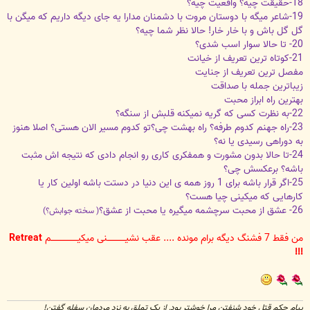
18-حقیقت چیه؟ واقعیت چیه؟
19-شاعر میگه با دوستان مروت با دشمنان مدارا یه جای دیگه داریم که میگن با
گل گل باش و با خار خار! حالا نظر شما چیه؟
20- تا حالا سوار اسب شدی؟
21-کوتاه ترین تعریف از خیانت
مفصل ترین تعریف از جنایت
زیباترین جمله با صداقت
بهترین راه ابراز محبت
22-به نظرت کسی که گریه نمیکنه قلبش از سنگه؟
23-راه جهنم کدوم طرفه؟ راه بهشت چی؟تو کدوم مسیر الان هستی؟ اصلا هنوز
به دوراهی رسیدی یا نه؟
24-تا حالا بدون مشورت و همفکری کاری رو انجام دادی که نتیجه اش مثبت
باشه؟ برعکسش چی؟
25-اگر قرار باشه برای 1 روز همه ی این دنیا در دستت باشه اولین کار یا
کارهایی که میکینی چیا هست؟
26- عشق از محبت سرچشمه میگیره یا محبت از عشق؟
( سخته جوابش؟)
من فقط 7 فشنگ دیگه برام مونده .... عقب نشیـــــــــــــنی میکیـــــــــــــــــــم
Retreat
!!!
پیام حکم قتل خود شنفتن مرا خوشتر بود, از یک تملق به نزد مردمان سفله گفتن!