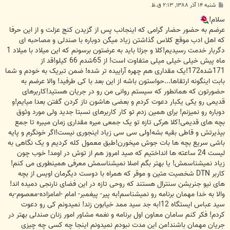
پ
شنبه ۱۴ آذر ۱۳۸۸, ۲:۱۳ ق.ظ
س
ت
سلام!
عرضم به حضور حضار گرامی که اینجانب پس از گزیدن کنج عزلت و از این حرفا
که اهل ادب موقع کلاس گذاشتن زیاد میگن دوباره با صندلی و مصاحبه ای
دگربار خدمت رسیدیم!کلا و جزئا باید به عرضتون برسونم که این میلاد با میلاد 1
ماه پیش خیلی خیلی میلی متفاوت است! از 65شدم 66 کیلو!قد از
171شده172!یک مقداری هم چهره آراییده تر شده! ضمن تبریک به خودم و شما
بابت اینگونه ارتقاها...حواستون باشه از این بعد با کی طرفید! والا عرضم به
حضورتون که همانطور که سیستم روانی من رو در جریان هستید!کاربرهای
قدیمی رو یکی یکبار دعوت کردم و بعضی هاشون ناز کردن گفتن بعدا میایم!و
دوباره رو نمیزنم! برای همین زدم تو کار کاربرهای نسبتا جدید ولی مورد وثوق
بچه های قدیمی!کلا هرکی تازه تو یک جمعی میره مقداری زمان میبره تا جمع
بپذیرتش و قاطی بقیه بشه!ولی سی سی زیاد اینجوری نیست!اگر خونگرم و پایه
باشی سریع بچه ها بات جوش میخورن!طبق معمول کله کردیم و یک نگاهی به
لیست 24 ساعته ها انداختیم که صید امروز هم از توش در اومد! خوب چون
زیاد نمیشناسمش! یا بهتر بگم اصلا نمیشناسمش معرفی همینطوری می کنم!
کاربر DTN شخصیت متین و موقر که همراه با دوست دیگرمان اویس از بچه
های نیو جنریشن سنترال هستند که روحی تازه در این فضای نارنجی دمیده اند!
والا به خدا مهمان برنامه رو نمیشناسم!به پیر- پیغمبر- امام -امامزاده-معصوم-به
سید عباس ایستگاه 12!به جد سید ممد خیابون زند! نمیدونم کی رو دعوت
کردم! فکر کنم سامان معاون اول برنامه و نغمه مشاور امور زنان صندلی بهتر در
جریان مهمان باشند!من این مدت نبودم نمیدونم اینجا چه کسی چه چیزی