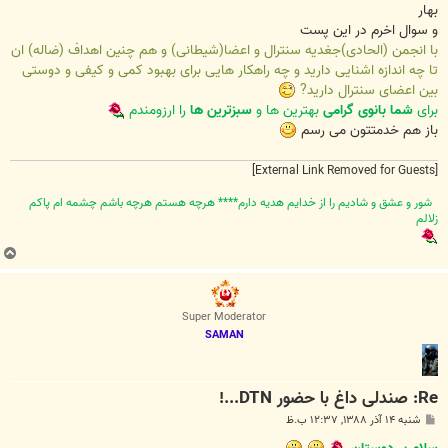
بهار
و سوال اخرم در این پست
با انجمن (الحادی)جغدیه سنترال و اعضا(شیطانی) و هم چنین اهداف (ضاله) ان
تا چه اندازه اشنایی دارید و چه راهکار هایی برای بهبود کمی و کیفی و دوستی
بین اعضای سنترال دارید?
برای
شما بانوی گرامی
بهترین ها و
سبزترین ها
را ارزومندم
باز هم خدمتتون می رسم
[External Link Removed for Guests]
شور و عشق و شاديم را از خدايم هديه دارم**** هرچه هستم هرچه باشم چشمه ام پاکم
زلالم
ب
ا
ل
ا
Super Moderator
SAMAN
Re: صندلی داغ با حضور DTN...!
پ
شنبه ۱۴ آذر ۱۳۸۸, ۱۲:۳۷ ب.ظ
س
ت