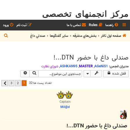
مرکز انجمنهای تخصصی
راهنما
Rules
تماس با ما
ثبت نام
ورود
ج
صفحه اول تالار
بخش‌‌هاي متفرقه
ساير گفتگوها
صندلي داغ
س
ت
صندلی داغ با حضور DTN...!
ج
و
مدیران انجمن:
AGeNiS1
,
MASTER
,
ASHKAN95
,
شوراي نظارت
جستجو
جستجوی پیشرفت
قفل شده
1
تعداد پست ها:32
3
2
بعدی
Captain
Mil@d
صندلی داغ با حضور DTN...!