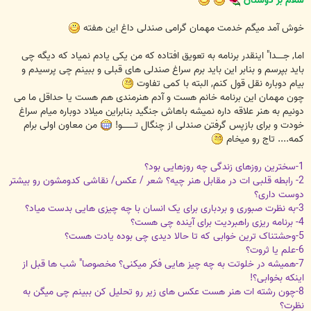
سلام بر دوستان
خوش آمد میگم خدمت مهمان گرامی صندلی داغ این هفته
اما, جـــــدا" اینقدر برنامه به تعویق افتاده که من یکی یادم نمیاد که دیگه چی
باید بپرسم و بنابر این باید برم سراغ صندلی های قبلی و ببینم چی پرسیدم و
بیام دوباره نقل قول کنم, البته با کمی تفاوت
چون مهمان این برنامه خانم هست و آدم هنرمندی هم هست یا حداقل ما می
دونیم به هنر علاقه داره نمیشه باهاش جنگید بنابراین میلاد دوباره میام سراغ
خودت و برای بازپس گرفتن صندلی از چنگال تـــــــــو!
من معاون اولی برام
کمه.... تاج رو میخام
1-سخترین روزهای زندگی چه روزهایی بود؟
2- رابطه قلبی ات در مقابل هنر چیه؟ شعر / عکس/ نقاشی کدومشون رو بیشتر
دوست داری؟
3-به نظرت صبوری و بردباری برای یک انسان با چه چیزی هایی بدست میاد؟
4- برنامه ریزی راهبردیت برای آینده چی هست؟
5-وحشتناک ترین خوابی که تا حالا دیدی چی بوده یادت هست؟
6-علم یا ثروت؟
7-همیشه در خلوتت به چه چیز هایی فکر میکنی؟ مخصوصا" شب ها قبل از
اینکه بخوابی؟!
8-چون رشته ات هنر هست عکس های زیر رو تحلیل کن ببینم چی میگن به
نظرت؟