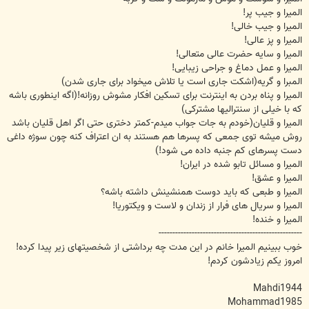
المیرا و جیب پر!
المیرا و جیب خالی!
المیرا و پز عالی!
المیرا و سایه حضرت عالی متعالی!
المیرا و عمل دماغ و جراحی زیبایی!
المبرا و گریه(اشکت جاری است یا تلاش میخواد برای جاری شدن)
المیرا و پناه بردن به اینترنت برای تسکین افکار مشوش روزانه!(اگه اینطوری باشه
که با خیلی از سنترالیها مشترکی)
المیرا و قلیان(خودم به جات جواب میدم-کمتر دختری حتی اگر اهل قلیان باشد
روش میشه توی جمعی که پسرها هم هستند به ان اعتراف کنه چون سوژه داغی
دست پسرهای کم جنبه داده می شود!)
المیرا و مسائل تابو شده در ایران!
المیرا و عشق!
المیرا و طبعی که باید دوست همنشینش داشته باشه؟
المیرا و سریال های فرار از زندان و لاست و ویکتوریا!
المیرا و خنده!
----------------------------------------------------
خوب ببینیم المیرا خانم در این مدت چه برداشتی از شخصیتهای زیر پیدا کرده!
امروز یکم زیادشون کردم!
Mahdi1944
Mohammad1985