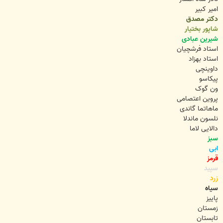
امیر کبیر
دکتر مصدق
شاپور بختیار
شیرین عبادی
استاد فرشچیان
استاد بهزاد
داوینچی
پیکاسو
ون گوک
پروین اعتصامی
ماهاتما گاندی
نلسون ماندلا
دالایی لاما
سبز
ابی
قرمز
سپید
زرد
سیاه
پاییز
زمستان
تابستان