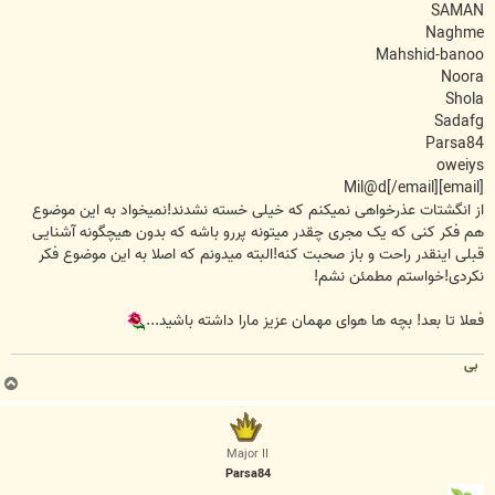
SAMAN
Naghme
Mahshid-banoo
Noora
Shola
Sadafg
Parsa84
oweiys
[email]Mil@d[/email]
از انگشتات عذرخواهی نمیکنم که خیلی خسته نشدند!نمیخواد به این موضوع
هم فکر کنی که یک مجری چقدر میتونه پررو باشه که بدون هیچگونه آشنایی
قبلی اینقدر راحت و باز صحبت کنه!البته میدونم که اصلا به این موضوع فکر
نکردی!خواستم مطمئن نشم!
فعلا تا بعد! بچه ها هوای مهمان عزیز مارا داشته باشید...
بی
ب
ا
ل
ا
Major II
Parsa84