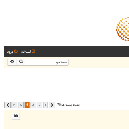
ثبت نام
ورود
جستجو
جستجو
4
تعداد پست ها:70
6
5
3
2
1
قبلی
بعدی