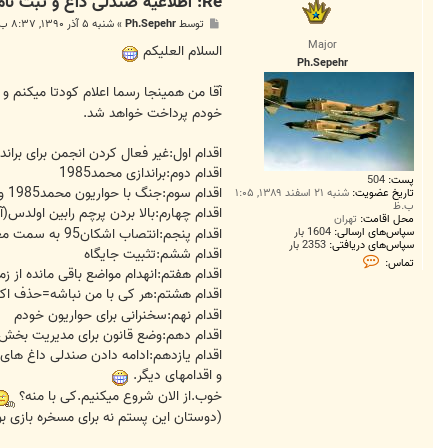
Re: اطلاعیه صندلی داغ و ثبت نام برای نشستن روی صندلی
پ
توسط
Ph.Sepehr
»
شنبه ۵ آذر ۱۳۹۰, ۸:۳۷ ب.ظ
س
Major
ت
السلام العلیکم
Ph.Sepehr
آقا من همینجا رسما اعلام کودتا میکنم و از
خودم پرداخت خواهد شد.
اقدام اول:غیر فعال کردن انجمن برای براندازی محمد1985 از سمت مدیری
اقدام دوم:براندازی محمد1985
پست:
504
اقدام سوم:جنگ با حواریون محمد1985 و شکست آنها
تاریخ عضویت:
شنبه ۲۱ اسفند ۱۳۸۹, ۱:۰۵
ب.ظ
اقدام چهارم:بالا بردن پرچم رابین اولدس(آواتارم)به جای پرچم 1985!در میدا
محل اقامت:
تهران
سپاس‌های ارسالی:
1604 بار
اقدام پنجم:انتصاب اشکان95 به سمت معاونت کل و اجرای صندلی داغش
سپاس‌های دریافتی:
2353 بار
اقدام ششم:تثبیت جایگاه
ت
تماس:
م
اقدام هفتم:انهدام مواضع باقی مانده از زمان محمد1985 و به دار آو
ا
اقدام هشتم:هر کی با من نباشه=حذف ا
س
P
اقدام نهم:سخنرانی برای حواریون خودم
h
اقدام دهم:وضع قانون برای مدیریت بخ
.
S
اقدام یازدهم:ادامه دادن صندلی داغ های
e
و اقدامهای دیگر.
p
e
خوب.از الان شروع میکنیم.کی با منه؟
h
r
(دوستان این پستم نه برای مسخره بازی بو