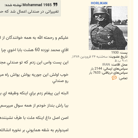
ت
HORLIKAN
Mohammad 1985 نوشته شده:
تغییراتی در صندلی اعمال شد که 
عليكم و رحمته الله به همه خوانندگان از
اقاي محمد نوزده 60 هشت بابا اخوي چرا انقدر سخت ميگيري؟ همه صندلي ها اولش سرده به مرور زمان گرم ميشه .
پست:
1930
تاریخ عضویت:
سه‌شنبه ۲۴ فروردین ۱۳۸۹,
۹:۰۱ ب.ظ
اين پست واس اين زدم كه تو صندلي مجتب
محل اقامت:
IRAN
سپاس‌های ارسالی:
2144 بار
سپاس‌های دریافتی:
7633 بار
خوب اولش اين جوريه يواش يواش راه ميف
ت
تماس:
رو صندلي
م
ا
س
البته اين پيغام زدم براي اينكه وظيفه اي 
H
O
R
L
بيا راش بنداز خودم از همه سوال ميپرسم
I
K
A
اصن اصل داغ اينكه ملت با طرف نشيننده 
N
اميدوارم به شقه همايوني بر نخوره انشال