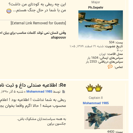
m
Major
ت
این چه ربطی به کودتای من داشت؟
m
Ph.Sepehr
a
من با شما در حال جنگ هستم...
d
1
9
[External Link Removed for Guests]
8
5
وقتی انسان نمی تواند کلمات مناسب برای بیان ا
shapooor
پست:
504
تاریخ عضویت:
شنبه ۲۱ اسفند ۱۳۸۹, ۱:۰۵
ب.ظ
محل اقامت:
تهران
سپاس‌های ارسالی:
1604 بار
سپاس‌های دریافتی:
2353 بار
ت
تماس:
م
ا
س
P
Re: اطلاعیه صندلی داغ و ثبت نام برای نشستن روی صندلی
h
.
پ
توسط
Mohammad 1985
»
شنبه ۵ آذر ۱۳۹۰, ۱۱:۱۲ ب.ظ
S
س
e
Captain II
ت
p
Mohammad 1985
e
محسوب میشه ! حالا اگرم واقعا بخوان بج
h
r
به همه سياستمداران مشکوک باش.
جکسون براون
پست:
4400