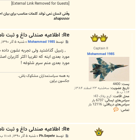
[External Link Removed for Guests]
وقتی انسان نمی تواند کلمات مناسب برای بیان ا
shapooor
Re: اطلاعیه صندلی داغ و ثبت نام برای نشستن روی صندلی
پ
توسط
Mohammad 1985
»
شنبه ۵ آذر ۱۳۹۰, ۱۱:۰۶ ب.ظ
س
Captain II
ت
, زنبیل گذاشتید ولی تجربه نشون داده 
Mohammad 1985
مورد بعدی اینه که تقریبا اکثر کاربران 
مورد بعدی منم سرم شلوغه !
به همه سياستمداران مشکوک باش.
جکسون براون
پست:
4400
تاریخ عضویت:
سه‌شنبه ۲۳ اسفند ۱۳۸۴,
۱:۱۴ ب.ظ
محل اقامت:
کرج پلاک 43!
سپاس‌های ارسالی:
6737 بار
سپاس‌های دریافتی:
12116 بار
ت
تماس:
م
ا
س
M
Re: اطلاعیه صندلی داغ و ثبت نام برای نشستن روی صندلی
o
h
پ
توسط
Ph.Sepehr
»
شنبه ۵ آذر ۱۳۹۰, ۱۱:۰۸ ب.ظ
a
س