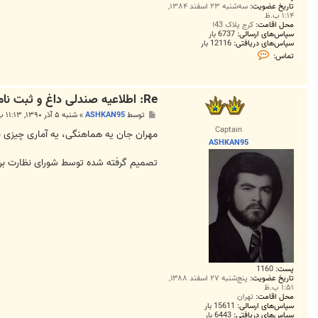
تاریخ عضویت:
سه‌شنبه ۲۳ اسفند ۱۳۸۴,
۱:۱۴ ب.ظ
محل اقامت:
کرج پلاک 43!
سپاس‌های ارسالی:
6737 بار
سپاس‌های دریافتی:
12116 بار
ت
تماس:
م
ا
س
M
Re: اطلاعیه صندلی داغ و ثبت نام برای نشستن روی صندلی
o
h
پ
توسط
ASHKAN95
»
شنبه ۵ آذر ۱۳۹۰, ۱۱:۱۳ ب.ظ
a
س
m
Captain
ت
مهران جان یه هماهنگی، یه آماری چیزی ب
m
ASHKAN95
a
d
تصمیم گرفته شده توسط شورای نظارت ب
1
9
8
5
پست:
1160
تاریخ عضویت:
پنج‌شنبه ۲۷ اسفند ۱۳۸۸,
۱:۵۱ ب.ظ
محل اقامت:
تهران
سپاس‌های ارسالی:
15611 بار
سپاس‌های دریافتی:
6443 بار