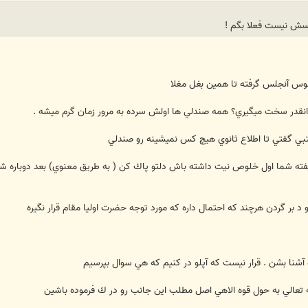
حسش نیست فعلا بگم !
 لوس آنجلس گرفته تا همين بغل مغلا
ي گفتي تا اطلاع ثانوي هيچ كس نميشينه رو صندلي
ته شما اول خلوص نيت داشته باش دلتو پاك كن ( به طريق معنوي) بعد دوباره ش
بو د بر گردن هرچند كه احتمال داره كه مورد توجه حضرت اوليا مقام قرار نگيره
آشنا بشن . قرار نيست كه آپلو در كنيم كه هي سوال بپرسيم
له تعالي به حول قوه الاهي اصل مطلب اين جانب رو در ك فرموده باشين