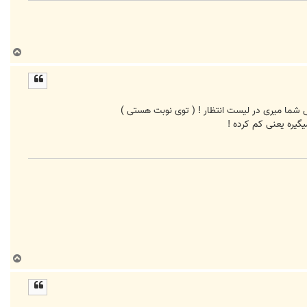
ب
ا
ل
ا
س شما میری در لیست انتظار ! ( توی نوبت هستی )
گیره یعنی کم کرده !
ب
ا
ل
ا