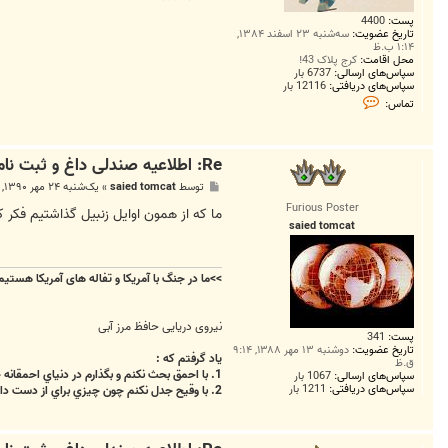
پست:
4400
تاریخ عضویت:
سه‌شنبه ۲۳ اسفند ۱۳۸۴,
۱:۱۴ ب.ظ
محل اقامت:
کرج پلاک 43!
سپاس‌های ارسالی:
6737 بار
سپاس‌های دریافتی:
12116 بار
ت
تماس:
م
ا
س
M
Re: اطلاعیه صندلی داغ و ثبت نام برای نشستن روی صندلی
o
h
پ
توسط
saied tomcat
»
یک‌شنبه ۲۴ مهر ۱۳۹۰, ۹:۲۱ ق.ظ
a
س
m
Furious Poster
ت
ما که از همون اوایل زنبیل گذاشتیم فکر ک
m
saied tomcat
a
d
1
9
>>
ما در جنگ با آمریکا و تفاله های آمریکا هستی
8
5
نیروی دریایی حافظ مرز آبی
پست:
341
تاریخ عضویت:
دوشنبه ۱۳ مهر ۱۳۸۸, ۹:۱۴
ياد گرفتم که :
ق.ظ
1. با احمق بحث نکنم و بگذارم در دنياي احمقانه خويش خوشبخت زندگي کند.
سپاس‌های ارسالی:
1067 بار
سپاس‌های دریافتی:
1211 بار
2. با وقيح جدل نکنم چون چيزي براي از دست دادن ندارد و روحم را تباه مي کند