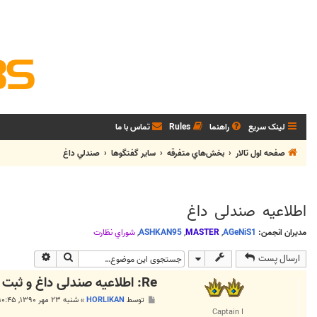
لینک سریع
راهنما
Rules
تماس با ما
صفحه اول تالار
بخش‌‌هاي متفرقه
ساير گفتگوها
صندلي داغ
اطلاعیه صندلی داغ
مدیران انجمن:
AGeNiS1
,
MASTER
,
ASHKAN95
,
شوراي نظارت
جستجو
جستجوی پی
ارسال پست
Re: اطلاعیه صندلی داغ و ثبت نام برای نشستن روی صندلی
پ
توسط
HORLIKAN
»
شنبه ۲۳ مهر ۱۳۹۰, ۱۰:۴۵ ب.ظ
س
Captain I