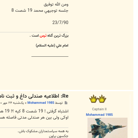
ومن الله توفيق
جلسه توجيهي محمد 19 شصت 8
23/7/90
بزرگ ترين گناه
ترس
است .
امام علي (عليه السلام)
________________________
Re: اطلاعیه صندلی داغ و ثبت نام برای نشستن روی صندلی
پ
توسط
Mohammad 1985
»
یک‌شنبه ۲۴ مهر ۱۳۹۰, ۲:۱۰ ق.ظ
س
Captain II
ت
اشتباه گرفتی ! 19 شصت 8 کیه ؟! 19 هشتاد 5 !
Mohammad 1985
اوکی ولی بین هر صندلی مدتی فاصله هس
به همه سياستمداران مشکوک باش.
جکسون براون