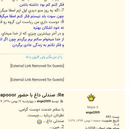
ا
فکر کنم کم بود داشته باشن
س
s
7: اگه يه روز منو ديدي اول ازم امظا ميگري يا برام سوت ميزني؟
h
چون سوت بلد نیستم فکر کنم امظا میگرفت
a
p
8: دوست داري من رياست اين گروه رو قبول كنم يا خير؟
o
نه خود اشکان بهتره
o
o
و در آخر بيشترين چيزي كه از خدا ميخاي 
r
از خدا میخوام سالم برم برگردم چون اگر ا
و فکر نکنم به زندگی عادی برگردن
را از من بگیر ولی کارون را نه
[External Link Removed for Guests]
[External Link Removed for Guests]
Re: صندلی داغ با حضور shapooor
پ
توسط
anga2009
»
چهارشنبه ۱۲ بهمن ۱۳۹۰, ۱۱:۳۴ ب.ظ
س
Major II
ت
با سلام خدمت دوست گرامی.
anga2009
نظرتان درباره ...چیست.
پست:
443
صندلی داغ...
تاریخ عضویت:
جمعه ۱ بهمن ۱۳۸۹, ۱۱:۳۸
ق.ظ
2. مین...
سپاس‌های ارسالی:
6358 بار