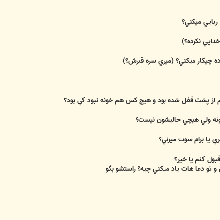
 و تو دعا هات ياد ميكني چيه؟ راستشو بگو