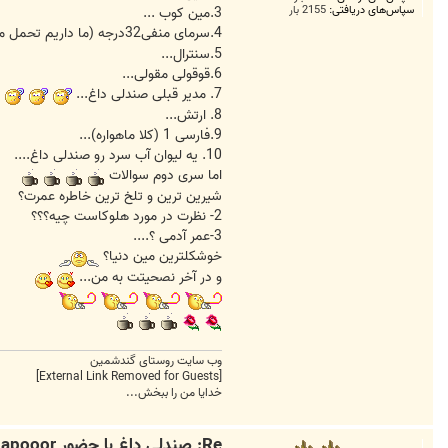
سپاس‌های دریافتی:
2155 بار
3.مین کوب ...
4.سرمای منفی32درجه (ما داریم تحمل می کنیم)....
5.سنترال...
6.قوقولى مقولى...
7. مدیر قبلی صندلی داغ...
8. ارتش...
9.فارسی 1 (کلا ماهواره)...
10. یه لیوان آب سرد رو صندلی داغ....
اما سری دوم سوالات
شیرین ترین و تلخ ترین خاطره عمرت؟
2- نظرت در مورد هلوکاست چیه؟؟؟
3-عمر آدمی ؟....
خوشکلترین مین دنیا؟
و در آخر نصحیتت به من...
وب سایت روستای گندشمین
[External Link Removed for Guests]
خدایا من را ببخش...
Re: صندلی داغ با حضور shapooor