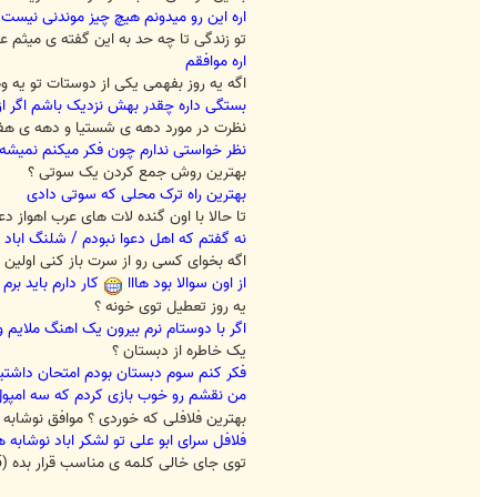
اره این رو میدونم هیچ چیز موندنی نیس
تو زندگی تا چه حد به این گفته ی میثم عز
اره موافقم
اگه یه روز بفهمی یکی از دوستات تو یه و
بستگی داره چقدر بهش نزدیک باشم اگر ا
نظرت در مورد دهه ی شستیا و دهه ی هفت
نظر خواستی ندارم چون فکر میکنم نمیشه ت
بهترین روش جمع کردن یک سوتی ؟
بهترین راه ترک محلی که سوتی دادی
تا حالا با اون گنده لات های عرب اهواز 
نه گفتم که اهل دعوا نبودم / شلنگ اباد
اگه بخوای کسی رو از سرت باز کنی اولین 
از اون سوالا بود هااا
کار دارم باید برم
یه روز تعطیل توی خونه ؟
اگر با دوستام نرم بیرون یک اهنگ ملایم 
یک خاطره از دبستان ؟
فکر کنم سوم دبستان بودم امتحان داشتی
من نقشم رو خوب بازی کردم که سه امپول
بهترین فلافلی که خوردی ؟ موافق نوشابه 
فلافل سرای ابو علی تو لشکر اباد نوشابه ه
توی جای خالی کلمه ی مناسب قرار بده (1/5 نمره )