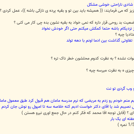
ت شادی ناراحتی خوشی مشکل
یز که می فرمایند: (( همیشه باید بین تو و بقیه پرده ی نازکی باشه ))، عمل کردی ؟
ضعیت بد روحی قرار داره که نمی خواد به بقیه نشون بده چی کار می کنی ؟
ز نزدیکام باشه حتما کمکش میکنم حتی اگر خودش نخواد
ادیا چیه ؟
فاوتی گذاشت بین ادما اونم با دهه تولد
دعوات نشده ؟ به نظرت کدوم محلشون خطر ناک تره ؟
چیزی ه به نظرت میرسه چیه ؟
و وب گردی تو نت
م منم خودم رو زدم به مریضی که نرم مدرسه مامان هم قبول کرد طبق معمول ماما
 نصیبم شد یا اقای دکتر خواست ادبم کنه خلاصه سه تا امپول رو نوش جان کردم
ای ؟ (قابل توجه اقا محمد که فکر کنم در حال جمع اوری نیرو هستن )
فته ای یک بار