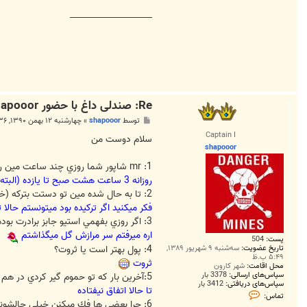
________________________
Re: صندلی داغ با حضور shapooor
پ
توسط
shapooor
»
چهارشنبه ۱۲ بهمن ۱۳۹۰, ۱۰:۳۶ ب.ظ
س
Captain I
ت
سلام دوست من
shapooor
1: mr شاپور شما روزي چند ساعت مين ربايي ميكني؟
روزانه 3 ساعت هشت صبح تا یازده (البته مین یابی
2: تا به حال شده مين تو دستت بتركه (خدايي نكرده؟)
فکر میکنید اگر ترکیده بود میتونستم حا
3: اگر روزي بفهمي استيو جابز برادرت بوده چيكار ميكني؟ (ميري سره قبرش؟)
اره میرفتم سر مرازش گل میگذاشتم
پست:
504
تاریخ عضویت:
سه‌شنبه ۹ شهریور ۱۳۸۹,
4: پول بهتر است يا ثروت؟
۵:۴۹ ب.ظ
ثروت
محل اقامت:
شهر کارون
سپاس‌های ارسالی:
3378 بار
5:آخرين بار كه تو حموم گير كردي در هم از پشت قفل شده بود و هيچ كس هم خونه نبود كي بود؟
سپاس‌های دریافتی:
3412 بار
تا حالا اتفاق نیفتاده
ت
تماس:
م
6: چرا بعضي ها فك ميكنن خيلي حالشونه ولي هيچي حاليشون نيست؟