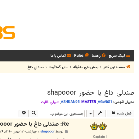
لینک سریع
راهنما
Rules
تماس با ما
صفحه اول تالار
بخش‌‌هاي متفرقه
ساير گفتگوها
صندلي داغ
صندلی داغ با حضور shapooor
مدیران انجمن:
AGeNiS1
,
MASTER
,
ASHKAN95
,
شوراي نظارت
جستجو
جستجوی پیشر
قفل شده
Re: صندلی داغ با حضور shapooor
پ
توسط
shapooor
»
چهارشنبه ۱۲ بهمن ۱۳۹۰, ۷:۲۶ ب.ظ
س
Captain I