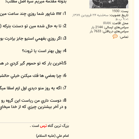
بدونه مقدمه ميريم سره اصل مطلب:
پست:
1930
1: mr شاپور شما روزي چند ساعت مين ربايي ميكني؟
تاریخ عضویت:
سه‌شنبه ۲۴ فروردین ۱۳۸۹,
۹:۰۱ ب.ظ
محل اقامت:
IRAN
2: تا به حال شده مين تو دستت بتركه (خدايي نكرده؟)
سپاس‌های ارسالی:
2144 بار
سپاس‌های دریافتی:
7633 بار
ت
تماس:
3: اگر روزي بفهمي استيو جابز برادرت بوده چيكار ميكني؟ (ميري سره قبرش؟)
م
ا
س
4: پول بهتر است يا ثروت؟
H
O
R
5:آخرين بار كه تو حموم گير كردي در هم از پشت قفل شده بود و هيچ كس هم خونه نبود كي بود؟
L
I
K
6: چرا بعضي ها فك ميكنن خيلي حالشونه ولي هيچي حاليشون نيست؟
A
N
7: اگه يه روز منو ديدي اول ازم امظا ميگري يا برام سوت ميزني؟
8: دوست داري من رياست اين گروه رو قبول كنم يا خير؟
و در آخر بيشترين چيزي كه از خدا ميخاي
بزرگ ترين گناه
ترس
است .
امام علي (عليه السلام)