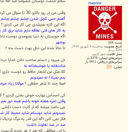
ت
سلام خدمت دوستان خصوصا عبد الله جان
shapooor
وقتی من در روز بالای 30 تا سوال می کردم چه احساسی داشتی ؟ گفتی احساس کچل شدن دیگه ؟ از امشب معنی واقعی کچل شدن رو بهت نشون میدم .تسلیم میشی یانه ؟ تصمیمت رو بگیر
گفتم حس کچل شدن چشم چشم چشم ت
اگه این کاره نمیشدی چی کار می کردی ؟
به کار های فنی علاقه دارم شاید برق کار ی
اگه خوزستان به دنیا نمیومدی دوست داشتی
بوشهر
پست:
504
تاریخ عضویت:
سه‌شنبه ۹ شهریور ۱۳۸۹,
تا حالا شده این حال بهت دست بده ؟
۵:۴۹ ب.ظ
محل اقامت:
شهر کارون
سپاس‌های ارسالی:
3378 بار
دل میرود ز دستم صاحب دلان خدارا دردا ک
سپاس‌های دریافتی:
3412 بار
متاسفانه یا خوشبختانه نه
ت
تماس:
م
کلا مثل من اشعار حافظ رو دوست داری ؟ا
ا
س
بدم نمیاد/ نه نمیدونم
s
اصلا چند تا شعر حفظی ؟
مولانا زیاد می
h
a
p
کی احساس نهایت خوش بختی کردی ؟ کی 
o
o
وقتی اخره هفته خونه باشم همه دور هم 
o
چی باعث میشه که از کارت دست نکشی ؟
r
نمیدونم شاید دوستام شاید محیط کار شا
فکر نمی کنی اگه این قدر به مرگ نزدیک 
صد در صد تفاوت داشت
با این موافقی که بعد از هر خنده گریست 