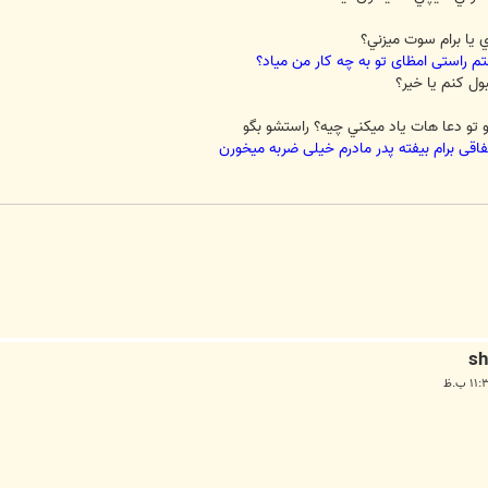
م راستی امظای تو به چه کار من میاد؟
و تو دعا هات ياد ميكني چيه؟ راستشو بگو
تفاقی برام بیفته پدر مادرم خیلی ضربه میخورن