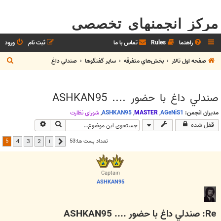
مرکز انجمنهای تخصصی
راهنما
Rules
تماس با ما
ثبت نام
ورود
ج
صفحه اول تالار
بخش‌‌هاي متفرقه
ساير گفتگوها
صندلي داغ
س
ت
صندلي داغ با حضور .... ASHKAN95
ج
و
مدیران انجمن:
AGeNiS1
,
MASTER
,
ASHKAN95
,
شوراي نظارت
جستجو
جستجوی پیشرف
قفل شده
5
تعداد پست ها:53
4
3
2
1
قبلی
Captain
ASHKAN95
Re: صندلي داغ با حضور .... ASHKAN95