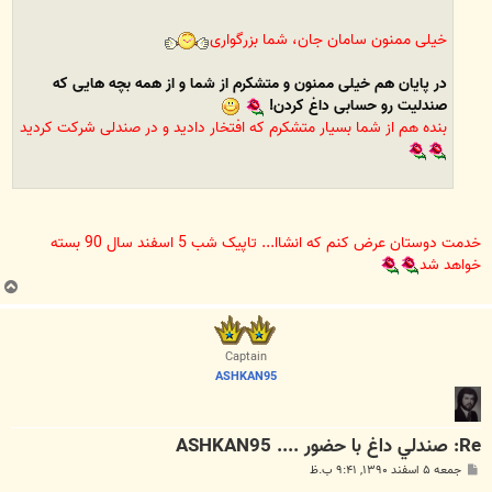
خیلی ممنون سامان جان، شما بزرگواری
در پایان هم خیلی ممنون و متشکرم از شما و از همه بچه هایی که
صندلیت رو حسابی داغ کردن!
بنده هم از شما بسیار متشکرم که افتخار دادید و در صندلی شرکت کردید
خدمت دوستان عرض کنم که انشاا... تاپیک شب 5 اسفند سال 90 بسته
خواهد شد
ب
ا
ل
ا
Captain
ASHKAN95
Re: صندلي داغ با حضور .... ASHKAN95
پ
جمعه ۵ اسفند ۱۳۹۰, ۹:۴۱ ب.ظ
س