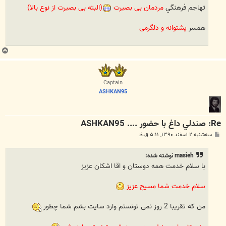
تهاجم فرهنگي
مردمان بی بصیرت
(البته بی بصیرت از نوع بالا)
همسر
پشتوانه و دلگرمی
ب
ا
ل
ا
Captain
ASHKAN95
Re: صندلي داغ با حضور .... ASHKAN95
پ
سه‌شنبه ۲ اسفند ۱۳۹۰, ۵:۱۱ ق.ظ
س
ت
masieh نوشته شده:
با سلام خدمت همه دوستان و اقا اشکان عزیز
سلام خدمت شما مسیح عزیز
من که تقریبا 2 روز نمی تونستم وارد سایت بشم شما چطور