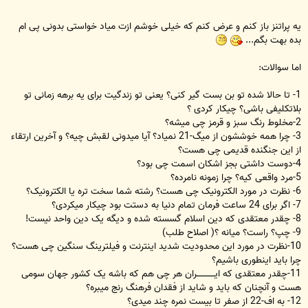
یه پراتنز باز کنم و عرض کنم که خیلی خوشم ازت میاد خواستی بدونی پی ام
بده بهت بگم...
اما سوالات:
1- تا حالا شده تو بن بست گیر کنی؟ یعنی تو زندگیت برای یه برهه زمانی تو
بلاتکلیفی باشی؟ چیکار کردی ؟
2-مخلوط رنگ سبز و قرمز چی میشه؟
3- چرا همه خوششون از میگ-21 نمیاد؟ آیا میدونی لقبش چیه؟ و آخرین ارتقاء
از این جنگنده قدیمی چی هست؟
4-دوست داشتی بجز اشکان اسمت چی بود؟
5-مرد واقعی کیه؟ چرا زمونه نامرده؟
6- نظرت در مورد الکترونیک چی هست؟ رشته شما سخت تره یا الکترونیک؟
7- اگر برای 24 ساعت فرمان تمام دنیا به دستت بود چیکار میکردی؟
8- چقدر معتقدی که دین اسلام گسسته شده و دیگه یک دین واحد نیست!
9- چپ؟ راست؟ میانه ؟( اصلاح طلب)
10-نظرت در مورد این محدودیت شدید اینترنت و فیلترینگ سنگین چی هست؟
چرا باید اینطوری باشیم؟
11-چقدر معتقدی که ایـــــــــــــران هر چی هم که باشه یک کشور جهان سومی
هست و آنچنان که باید و شاید از فقدان فرهنگ رنج میبره؟
12- به اف-22 از صفر تا بیست نمره چند میدی؟