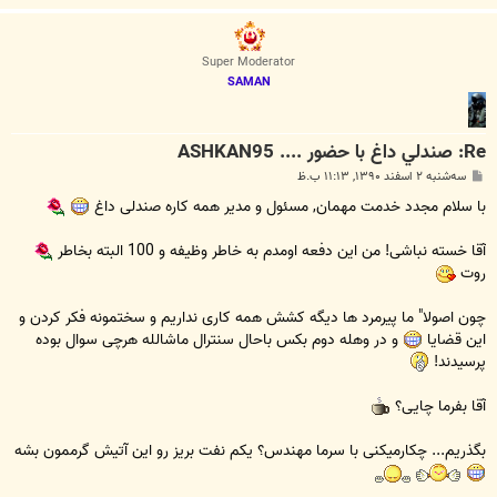
ا
ل
ا
Super Moderator
SAMAN
Re: صندلي داغ با حضور .... ASHKAN95
پ
سه‌شنبه ۲ اسفند ۱۳۹۰, ۱۱:۱۳ ب.ظ
س
ت
با سلام مجدد خدمت مهمان, مسئول و مدیر همه کاره صندلی داغ
آقا خسته نباشی! من این دفعه اومدم به خاطر وظیفه و 100 البته بخاطر
روت
چون اصولا" ما پیرمرد ها دیگه کشش همه کاری نداریم و سختمونه فکر کردن و
این قضایا
و در وهله دوم بکس باحال سنترال ماشالله هرچی سوال بوده
پرسیدند!
آقا بفرما چایی؟
بگذریم... چکارمیکنی با سرما مهندس؟ یکم نفت بریز رو این آتیش گرممون بشه