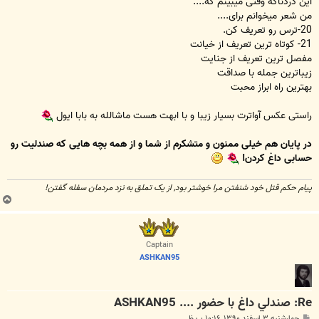
این دردناکه وقتی میبینم که....
من شعر میخوانم برای....
20-ترس رو تعریف کن.
21- کوتاه ترین تعریف از خیانت
مفصل ترین تعریف از جنایت
زیباترین جمله با صداقت
بهترین راه ابراز محبت
راستی عکس آواترت بسیار زیبا و با ابهت هست ماشالله به بابا ایول
در پایان هم خیلی ممنون و متشکرم از شما و از همه بچه هایی که صندلیت رو
حسابی داغ کردن!
پیام حکم قتل خود شنفتن مرا خوشتر بود, از یک تملق به نزد مردمان سفله گفتن!
ب
ا
ل
ا
Captain
ASHKAN95
Re: صندلي داغ با حضور .... ASHKAN95
پ
چهارشنبه ۳ اسفند ۱۳۹۰, ۱۰:۱۶ ب.ظ