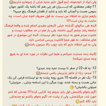
ولی ایراد از خودمونه، اینو قبول دارم جنبه خیلی از چیزهارو نداریم
11-چقدر معتقدی که ایـــــــــــــران هر چی هم که باشه یک کشور جهان
سومی هست و آنچنان که باید و شاید از فقدان فرهنگ رنج میبره؟
بازهم نیازی به اعتقاد من نیست. به قول معروف انچه عیان است، چه
حاجت به بیان است؟!!!
البته طی سالهای گذشته خیلی کارهای مفیدی انجام شده و واقعا فرهنگ
جامعه رشد چشم گیری داشته، ولی باز هم در حد مطلوب نیست و
عامیت مردم هنوز به درجه مورد نظر نرسیدند. البته این موضوع در شهر
های مختلف، به طور مجزا قابلیت بررسی اساسی داره.
ولی به این اعتقاد دارم که باید چوب بالا سرمون باشه
(البته بنده جسارت نمیکنم و طبعا این نظرات در مورد عده ای به هیچ
وجه صدق نمیکنه)
12- به اف-22 از صفر تا بیست نمره چند میدی؟
17 میدم، زیاد از مانور پذیریش راضی نیستم
13- یک نفر در فاصله 10 متری روبه پشت به تو ایستاده فرض کن یک
جانی هست و بسته شده. بهت میگن با این اسلحه بزنش... میزنیش؟
میتونی بکشیش؟
اگرم بخوام بکشمش اول باید بدونم چه کارایی کرده؟!!! بعدش که دلم
خون شد، میکشمش. ولی از پشت نه، اگرم بخوام بکشم تو چشماش
باید نگاه کنم