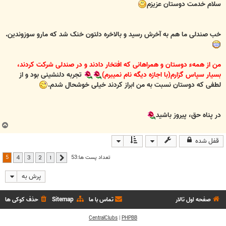
ت
سلام خدمت دوستان عزیزم
خب صندلی ما هم به آخرش رسید و بالاخره دلتون خنک شد که مارو سوزوندین.
من از همهء دوستان و همراهانی که افتخار دادند و در صندلی شرکت کردند،
بسیار سپاس گزارم(با اجازه دیگه نام نمیبرم)
تجربه دلنشینی بود و از
لطفی که دوستان نسبت به من ابراز کردند خیلی خوشحال شدم.
در پناه حق، پیروز باشید
ب
ا
قفل شده
ل
ا
5
تعداد پست ها:53
4
3
2
1
قبلی
پرش به
صفحه اول تالار
تماس با ما
Sitemap
حذف کوکی ها
CentralClubs
|
PHPBB