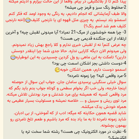
پیدا کنم تا از بلاتکلیفی در بیام. واقعا از این حالت بیزارم و اذیتم میکنه
2-مخلوط رنگ سبز و قرمز چی میشه؟
والا طبف آزمایشاتی که انجام دادیم، یه رنگی به وجود اومد که فکر کنم
اسمشو بلد نیستم. یه چیزی مثل قهوه ای یا نارنجی کثیف
(اخه نارنجی
کثیف هم شد اسمِ رنگ؟)
3- چرا همه خوششون از میگ-21 نمیاد؟ آیا میدونی لقبش چیه؟ و آخرین
ارتقاء از این جنگنده قدیمی چی هست؟
چه عرض کنم! نه از لقبش خبری ندارم و کلا راجع بهش زیاد نمیدونم.
ولی میدونم الان دیگه کارایی نداره. حالا جدی شما چرا اینقدر دوسش
دارین؟ تامکت به این ماهی رو ول کردین چسبیدین به این ابوطیاره
4-دوست داشتی بجز اشکان اسمت چی بود؟
اسممو دوست دارم، همین اشکان خوبه
5-مرد واقعی کیه؟ چرا زمونه نامرده؟
سوال خیلی سنگینی پرسیدی سامان جان. جواب این سوال از حوصله
اینجا خارجه، ولی خب اگر بخوام سطحی و کوتاه جواب بدم باید بگم که
مرد واقعی کسیه که همیشه برای مرد شدنش و مرد بودنش تلاش میکنه.
مرد توی ریش و سیبیل و ... خلاصه نمیشه و مسئولیت بسیار عظیمی به
همراه خودش یدک میکشه.
شاید قضیه همون حکایته که میگه: ادب از که آموختی، از بی ادبان.
شاید زمونه نامرده تا به ما یاد بده که مرد باشیم و طعم تلخ نامردی رو
بهمون بچشونه.
6- نظرت در مورد الکترونیک چی هست؟ رشته شما سخت تره یا
الکترونیک؟