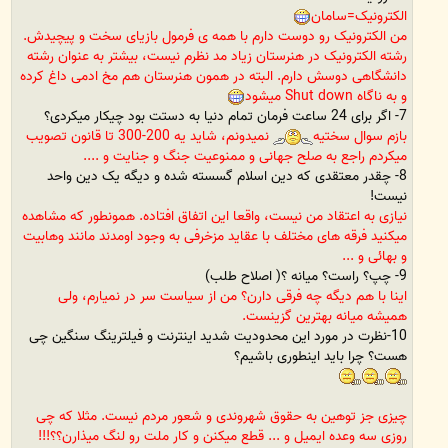
الکترونیک=سامان
من الکترونیک رو دوست دارم با همه ی فرمول بازیای سخت و پیچیدش.
رشته الکترونیک در هنرستان زیاد مد نظرم نیست، بیشتر به عنوان رشته
دانشگاهی دوسش دارم. البته در همون هنرستان هم مخ ادمی داغ کرده
و به ناگاه Shut down میشود
7- اگر برای 24 ساعت فرمان تمام دنیا به دستت بود چیکار میکردی؟
بازم سوال سختیه
نمیدونم، شاید یه 200-300 تا قانون تصویب
میکردم راجع به صلح جهانی و ممنوعیت جنگ و جنایت و ....
8- چقدر معتقدی که دین اسلام گسسته شده و دیگه یک دین واحد
نیست!
نیازی به اعتقاد من نیست، واقعا این اتفاق افتاده. همونطور که مشاهده
میکنید فرقه های مختلف با عقاید مزخرفی به وجود اومدند مانند وهابیت
و بهائی و ...
9- چپ؟ راست؟ میانه ؟( اصلاح طلب)
اینا با هم دیگه چه فرقی دارن؟ من از سیاست سر در نمیارم، ولی
همیشه میانه بهترین گزینست.
10-نظرت در مورد این محدودیت شدید اینترنت و فیلترینگ سنگین چی
هست؟ چرا باید اینطوری باشیم؟
چیزی جز توهین به حقوق شهروندی و شعور مردم نیست. مثلا که چی
روزی سه وعده ایمیل و ... قطع میکنن و کار ملت رو لنگ میذارن؟؟!!!