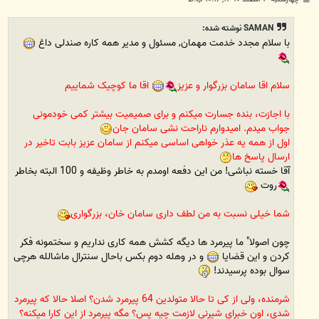
س
ت
SAMAN نوشته شده:
با سلام مجدد خدمت مهمان, مسئول و مدیر همه کاره صندلی داغ
سلام اقا سامان بزرگوار و عزیز
اقا ما کوچیک شماییم
با اجازت، بنده جسارت میکنم و برای صمیمیت بیشتر کمی خودمونی
جواب میدم. امیدوارم ناراحت نشی سامان جان
اول از همه یه عذر خواهی اساسی میکنم از سامان عزیز بابت تاخیر در
ارسال پاسخ ها
آقا خسته نباشی! من این دفعه اومدم به خاطر وظیفه و 100 البته بخاطر
روت
شما خیلی نسبت به من لطف داری سامان خان، بزرگواری
چون اصولا" ما پیرمرد ها دیگه کشش همه کاری نداریم و سختمونه فکر
کردن و این قضایا
و در وهله دوم بکس باحال سنترال ماشالله هرچی
سوال بوده پرسیدند!
شرمنده، ولی از کی تا حالا متولدین 64 پیرمرد شدن؟ اصلا حالا که پیرمرد
شدی، اون خبرای شیرنی لازمت چیه پس؟ مگه پیرمرد از این کارا میکنه؟