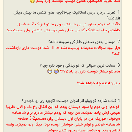
منم تقریبا همینطور، همین دیشب تونستم وارد بشم
1. نظرت درباره درس استاتیک چیه؟‏(پچه های کلاس ما بهش میگن
افتاتیک‏)‏
دقیقا نمیدونم چطور درسی هستش، ولی ما تو فیزیک 2 یه فصل
داشتیم بنام استاتیک که من خیلی هم دوستش داشتم. ولی سخت بود
2. مهمان بعدی صندلی داغ کی میتونه باشه؟
قرار نبود سوالات محرمانه پرسیده بشه هااااا، شما دوست داری بازداشتت
کنم؟
3. سخت ترین سوالی که تو زندگی وجود داره چیه؟
مامانتو بیشتر دوست داری یا باباتو؟؟؟
جدی:
اینده چه خواهد شد؟
4.کتاب شازده کوچولو اثر انتوان دوسنت اگزوپه ری رو خوندی؟
خوندم، ولی دوم یا سوم دبستان بودم که این اتفاق رخ داد و الان تقریبا
هیچی ازش یادم نمونده. من بچه که بودم بیشتر مادرم برام شاهنامه
میخوند؛ طوریکه من در پایان اول دبستان برای معلمم2-3 صفحه
شاهنامه خوندم و اونم خیلی خوشش اومده بود؛ دیگه ولم نمیکرد. واسه
ناظم و مدیر و خلاصه همه مجبور شدم بخونم