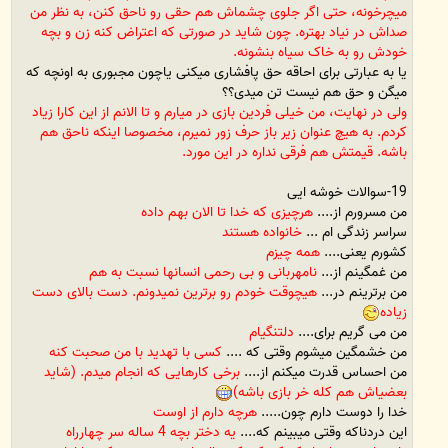
میچرخونه، حتی اگر جلوی چشماش هم حقی رو ناحق کنن، به نظر من
صداش در نیاد بهتره. چون شاید در صورتی که اعتراض کنه زن و بچه
خودش رو به خاک سیاه بنشونه.
یا به عبارتی برای احاقه حق پافشاری میکنی یاچون مجبوری به اونچه که
میگن و حق هم نیست تن میدی؟؟
ولی در نهایت، من خیلی فردین بازی در میارم و تا الانم از این کارا زیاد
کردم. به هیچ عنوان زیر باز حرف زور نمیرم، مخصوصا اینکه ناحق هم
باشه. قیمتش هم فرقی نداره در این مورد.
19-سوالات خوشه ایی
من مسرورم از....
هرچیزی که خدا تا الان بهم داده
سراسر زندگی ام ...
خانواده هستند
کشورم یعنی....
همه چیزم
من غمگینم از...
نامهربانی و بی رحمی انسانها نسبت به هم
من برترینم در...
هیچوقت خودم رو برترین نمیدونم. دست بالای دست
زیاده
من می گریم برای....
دلتنگیام
من خشمگین میشوم وقتی که ....
کسی با تهدید با من صحبت کنه
من احساس قدرت میکنم از....
برخی کارهایی که انجام میدم. (شاید
بعضیاش هم کله خر بازی باشه)
خدا را دوست دارم چون.....
هرچه دارم از اوست
این دردناکه وقتی میبینم که....
یه دختر بچه 4 ساله سر چهارراه