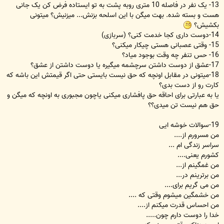
13- یک نفر در فاصله 10 متری روبه پشت به تو ایستاده فرض کن یک جانی
هست و بسته شده. بهت میگن با این اسلحه بزنش... میزنیش؟ میتونی
بکشیش؟
14-دوست داری کجا خدمت کنی؟ (سربازی)
15- وقتی عصبانی هستی چیکار میکنی؟
16- حس تنفر چه وقت بوجود میاد؟
17-عشق از دوست داشتن سرچشمه میگیره یا دوست داشتن از عشق؟
18-میتونی در مقابل اونچه که حق نیست بایستی حتی اگر قیمتش این باشه که
کارت رو از دست بدی؟
یا به عبارتی برای احاقه حق پافشاری میکنی یاچون مجبوری به اونچه که میگن و
حق هم نیست تن میدی؟؟
19-سوالات خوشه ایی
من مسرورم از....
سراسر زندگی ام ...
کشورم یعنی....
من غمگینم از...
من برترینم در...
من می گریم برای....
من خشمگین میشوم وقتی که ....
من احساس قدرت میکنم از....
خدا را دوست دارم چون.....