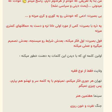
من بنا به تعریفی که خودم از هرکدوم دارم، پاسخ میدم
خودت که
میدونی ...(بحث دینی و سیاسی نشه)
بی بصیرت: ادمی که خودش رو به کوری و کری میزنه و ...
یه ذره با بصیرت: کمی از مورد اولی دانا تره و دست به حماقتهای کمتری
میزنه
فول بصیرت: اول فکر میکنه، بعدش شرابط رو میسنجه، بعدش تصمیم
میگیره و عملی میکنه
اولين كلمه اي كه با ديدن اين كلمات به دهنت خطور ميكنه :
ولايت
فقط از نوع فقیه
تهران
هر جوری فکر میکنم، نمیتونم با یه کلمه سر و تهشو هم بیارم،
پس چیزی نمیگم
سينما
هفتمین هنر
جنگ
نفرت و خون ریزی