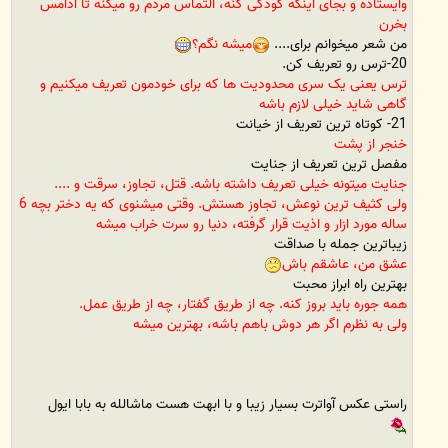
وایستاده و بجای اینکه کودکی کنه، التماس مردم رو میکنه تا ادامس
بخرن
من شعر میخوانم برای....
میشه نگم؟
20-ترس رو تعریف کن.
ترس یعنی یک سری محدودیت ها که برای خودمون تعریف میکنیم و
گاهی شاید خیلی لازم باشه
21- کوتاه ترین تعریف از خیانت
خنجر از پشت
مفصل ترین تعریف از جنایت
جنایت میتونه خیلی تعریف داشته باشه. قتل، تجاوز، سرقت و ....
ولی کثیف ترین نوعش، تجاوز هستش. وقتی میشنوی که یه دختر بچه 6
ساله مورد ازار و اذیت قرار گرفته، دنیا رو سرت خراب میشه
زیباترین جمله با صداقت
عشق من، عاشقم باش
بهترین راه ابراز محبت
همه جوره باید بروز کنه. چه از طریق گفتار، چه از طریق عمل.
ولی به نظرم اگر هر دوش باهم باشه، بهترین میشه
راستی عکس آواترت بسیار زیبا و با ابهت هست ماشالله به بابا ایول