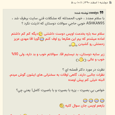
پ
دوشنبه ۱ اسفند ۱۳۹۰, ۱۰:۱۱ ب.ظ
س
ت
oweiys نوشته شده:
با سلام مجدد ، خوب الحمدلله كه مشكلات فني سايت برطرف شد ،
ASHKAN95 خوبي حاجي سوالات دوستان كه اذيتت نكرد ؟
سلام سه باره بخدمت اویس دوست داشتنی
دیگه کم کم داشتم
اماده میشدم که برم این هکرها رو اوف کنم
گویا اقا مهدی عزیز
زحمتش رو کشیدن
زیر سایه دوستان، بد نیستیم اقا. سوالاتم خوب و بد داره، ولی 90%
خوب و عالی
نظرت در مورد دكتر قمشه اي ؟
نظرات جالبی دارند، گاهی اوقات به سخنرانی های ایشون گوش میدم.
البته خیلی کم پیش اومده
خواص بي بصيرت ، يزره با بصيرت و با باصيرت كامل! يعني چي؟
بازهم اویس جان سوال کلیه