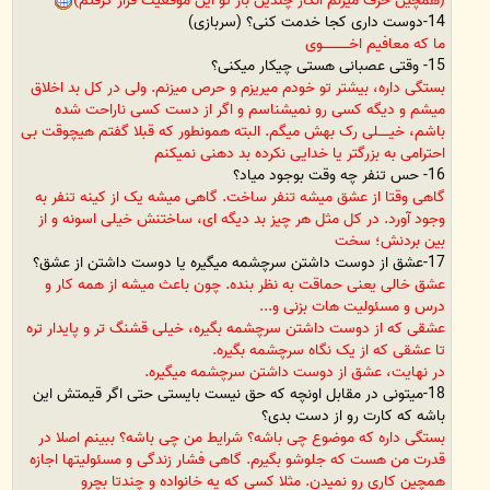
(همچین حرف میزنم انگار چندین بار تو این موقعیت قرار گرفتم)
14-دوست داری کجا خدمت کنی؟ (سربازی)
ما که معافیم اخــــــــــــوی
15- وقتی عصبانی هستی چیکار میکنی؟
بستگی داره، بیشتر تو خودم میریزم و حرص میزنم. ولی در کل بد اخلاق
میشم و دیگه کسی رو نمیشناسم و اگر از دست کسی ناراحت شده
باشم، خیـــــلی رک بهش میگم. البته همونطور که قبلا گفتم هیچوقت بی
احترامی به بزرگتر یا خدایی نکرده بد دهنی نمیکنم
16- حس تنفر چه وقت بوجود میاد؟
گاهی وقتا از عشق میشه تنفر ساخت. گاهی میشه یک از کینه تنفر به
وجود آورد. در کل مثل هر چیز بد دیگه ای، ساختنش خیلی اسونه و از
بین بردنش؛ سخت
17-عشق از دوست داشتن سرچشمه میگیره یا دوست داشتن از عشق؟
عشق خالی یعنی حماقت به نظر بنده. چون باعث میشه از همه کار و
درس و مسئولیت هات بزنی و...
عشقی که از دوست داشتن سرچشمه بگیره، خیلی قشنگ تر و پایدار تره
تا عشقی که از یک نگاه سرچشمه بگیره.
در نهایت، عشق از دوست داشتن سرچشمه میگیره.
18-میتونی در مقابل اونچه که حق نیست بایستی حتی اگر قیمتش این
باشه که کارت رو از دست بدی؟
بستگی داره که موضوع چی باشه؟ شرایط من چی باشه؟ ببینم اصلا در
قدرت من هست که جلوشو بگیرم. گاهی فشار زندگی و مسئولیتها اجازه
همچین کاری رو نمیدن. مثلا کسی که یه خانواده و چندتا بچرو