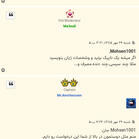
ب
ا
ل
ا
Old Moderator
Ma3ouD
پ
شنبه ۲۹ مهر ۱۳۸۵, ۳:۲۱ ب.ظ
س
ت
,
Mohsen1001
اگر میشه یک تاپیک بزنید و وشخصات ژیان بنویسید
مثلا چند سیسی.چند دنده.مصرف و...
ب
ا
ل
ا
Captain
Mr.Amirhessam
پ
شنبه ۲۹ مهر ۱۳۸۵, ۴:۲۴ ب.ظ
س
ت
Mohsen1001 جان
منم مثل دوستمون در بالا از شما اين درخواست رو دارم.