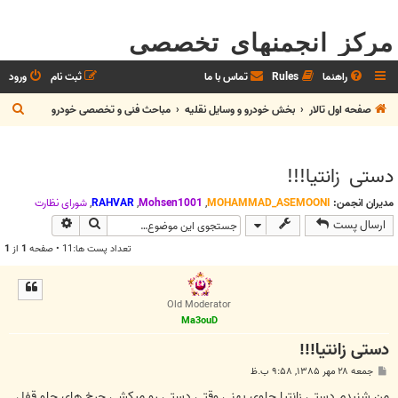
مرکز انجمنهای تخصصی
راهنما
Rules
تماس با ما
ثبت نام
ورود
ج
صفحه اول تالار
بخش خودرو و وسايل نقليه
مباحث فنی و تخصصی خودرو
س
ت
دستی زانتیا!!!
ج
و
مدیران انجمن:
MOHAMMAD_ASEMOONI
,
Mohsen1001
,
RAHVAR
,
شوراي نظارت
جستجو
جستجوی پیش
ارسال پست
تعداد پست ها:11 • صفحه
1
از
1
Old Moderator
Ma3ouD
دستی زانتیا!!!
پ
جمعه ۲۸ مهر ۱۳۸۵, ۹:۵۸ ب.ظ
س
ت
من شنیدم دستی زانتیا جلوی.یهنی وقتی دستی رو میکشی چرخ های جلو قفل