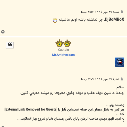
پ
شنبه ۲۹ مهر ۱۳۸۵, ۲:۵۴ ب.ظ
س
ت
DjBoMBoX
, چرا نداشته باشه اونم ماشينه
ب
ا
ل
ا
Captain
Mr.Amirhessam
پ
شنبه ۲۹ مهر ۱۳۸۵, ۳:۰۹ ب.ظ
س
ت
سلام
چندتا ماشين ديف عقب و ديف جلوي معروف رو ميشه معرفي كنين.
زنده باد بهار...
هر کس به دنبال معنای این جمله است،این فایل را
[External Link Removed for Guests]
کند...
به امید ظهور مهدی صاحب الزمان،پایان یافتن زمستان دنیا و شروع بهار انسانیت...
"