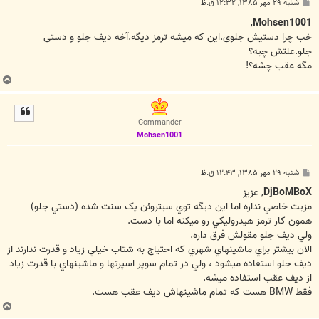
پ
شنبه ۲۹ مهر ۱۳۸۵, ۱۲:۳۲ ق.ظ
س
ت
,
Mohsen1001
خب چرا دستیش جلوی.این که میشه ترمز دیگه.آخه دیف جلو و دستی
جلو.علتش چیه؟
مگه عقب چشه؟!
ب
ا
ل
ا
Commander
Mohsen1001
پ
شنبه ۲۹ مهر ۱۳۸۵, ۱۲:۴۳ ق.ظ
س
ت
DjBoMBoX
, عزيز
مزيت خاصي نداره اما اين ديگه توي سيتروئن يک سنت شده (دستي جلو)
همون کار ترمز هيدروليکي رو ميکنه اما با دست.
ولي ديف جلو مقولش فرق داره.
الان بيشتر براي ماشينهاي شهري که احتياج به شتاب خيلي زياد و قدرت ندارند از
ديف جلو استفاده ميشود ، ولي در تمام سوپر اسپرتها و ماشينهاي با قدرت زياد
از ديف عقب استفاده ميشه.
فقط BMW هست که تمام ماشينهاش ديف عقب هست.
ب