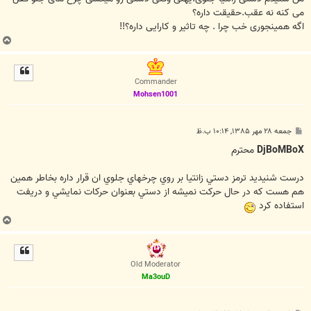
می کنه نه عقب.حقیقت داره؟
اگه همینجوری خب چرا . چه تاثیر و کارایی داره؟!!
ب
ا
ل
ا
Commander
Mohsen1001
پ
جمعه ۲۸ مهر ۱۳۸۵, ۱۰:۱۴ ب.ظ
س
ت
DjBoMBoX
محترم
درست شنيديد ترمز دستي زانتيا بر روي چرخهاي جلوي ان قرار داره بخاطر همين
هم هست که در حال حرکت نميشه از دستي بعنوان حرکات نمايشي و دريفت
استفاده کرد
ب
ا
ل
ا
Old Moderator
Ma3ouD