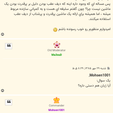
پس مساله اي که وجود داره اينه که ديف عقب بودن دليل بر پرقدرت بودن يک
ماشين نيست چرا؟ چون گفتم سليقه اي هست و به کمپاني سازنده مربوط
ميشه ، اما هميشه براي ارائه يک ماشين پرقدرت و پرشتاب از ديف عقب
استفاده ميکنند.
اميدوارم منظورم رو خوب رسونده باشم
ب
ا
ل
ا
Old Moderator
Ma3ouD
پ
شنبه ۲۹ مهر ۱۳۸۵, ۸:۲۹ ق.ظ
س
ت
,
Mohsen1001
یک سوال:
آیا ژیان هم دستی داره؟
ب
ا
ل
ا
Commander
Mohsen1001