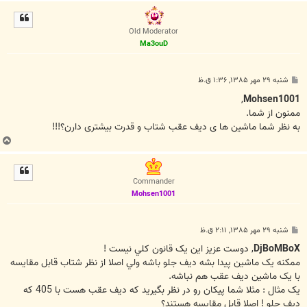
ا
ل
ا
Old Moderator
Ma3ouD
پ
شنبه ۲۹ مهر ۱۳۸۵, ۱:۳۶ ق.ظ
س
ت
,
Mohsen1001
ممنون از شما.
به نظر شما ماشین ها ی دیف عقب شتاب و قدرت بیشتری دارن؟!!!
ب
ا
ل
ا
Commander
Mohsen1001
پ
شنبه ۲۹ مهر ۱۳۸۵, ۲:۱۱ ق.ظ
س
ت
DjBoMBoX
, دوست عزيز اين يک قانون کلي نيست !
ممکنه يک ماشين پيدا بشه ديف جلو باشه ولي اصلا از نظر شتاب قابل مقايسه
با يک ماشين ديف عقب هم نباشه.
يک مثال : مثلا شما پيکان رو در نظر بگيريد که ديف عقب هست با 405 که
ديف جلو ! اصلا قابل مقايسه هستند؟