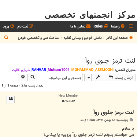
مرکز انجمنهای تخصصی
راهنما
Rules
تماس با ما
ثبت نام
ورود
ج
صفحه اول تالار
بخش خودرو و وسايل نقليه
مباحث فنی و تخصصی خودرو
س
ت
لنت ترمز جلوی روآ
ج
و
مدیران انجمن:
MOHAMMAD_ASEMOONI
,
Mohsen1001
,
RAHVAR
,
شوراي نظارت
جستجو
جستجوی پیش
ارسال پست
تعداد پست ها:2 • صفحه
1
از
1
New Member
8750632
لنت ترمز جلوی روآ
پ
چهارشنبه ۱۸ بهمن ۱۳۹۱, ۱۰:۵۵ ق.ظ
س
ت
با سلام
می خواستم بدونم لنت ترمز جلوی روآ پژوییه یا پیکانی؟