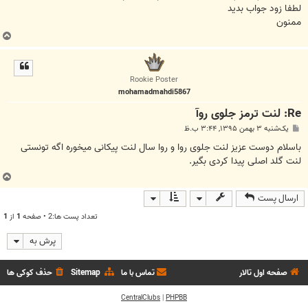
لطفا زود جواب بدید
ممنون
ب
ا
ل
ا
Rookie Poster
mohamadmahdi5867
Re: لنت ترمز جلوی روآ
پ
یک‌شنبه ۳ بهمن ۱۳۹۵, ۳:۴۴ ب.ظ
س
ت
باسلام دوست عزیز لنت جلوی روا و روا سال لنت پیکانی میخوره اگه تونستی
لنت گلد اصلی پیدا کردی بگیر.
ب
ا
ارسال پست
ل
ا
تعداد پست ها:2 • صفحه
1
از
1
پرش به
صفحه اول تالار
تماس با ما
Sitemap
حذف کوکی ها
CentralClubs
|
PHPBB