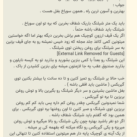
جواب :
بهترین و آسون ترین راه , همون سوراخ بغل هست .
باید یک متر شیلنگ باریک شفاف بخرین که بره تو اون سوراخ .
شیلنگ باید شفاف باشه حتماً .
اگر یک قیف ارزونِ کوچیک هم براش بخرین دیگه بهتر اما اگه خواستین
میتونین کمی کاغذ جلد مجله که زود خیس نمیشه رو به جای قیف بزنین
به سر شیلنگ برای روغن ریختن توی شیلنگ .
[External Link Removed for Guests]
این شیلنگ رو بعداً با کمی بنزین بشورید و بذارید تو یه کیسه نایلون و
بذارید صندوق عقب یه جا لازمتون میشه برای بنزین کشیدن از باک .
خب حالا یر شیلنگ رو تمیز کنین و تا ده سانت یا بیشتر بکنین توی
گیربکس ( ماشین باید افقی باشه ) .
بغل ماشین بشینین و سر دیگر شیلنگ رو بگیرین بالا و توش روغن
بریزین تا بره تو گیربکس .
شما نمیدونین گیربکس چقدر روغن کم داره پس باید کم کم روغن
بریزین توی شیلنگ و صبر کنین تا اون روغنها بره توی گیربکس . برای
همین بود که گفتم باید شیلنگ شفاف باشه .
اگر دو نفر باشید بهتره چون یکی شیلنگ رو بالا میگیره و توش روغن
میریزه و یکی گیربکس رو نگاه میکنه که بفهمه کی پر میشه .
از یک آینه ی کوچیک پایه دار هم میتونین استفاده کنین تا تنهائی این