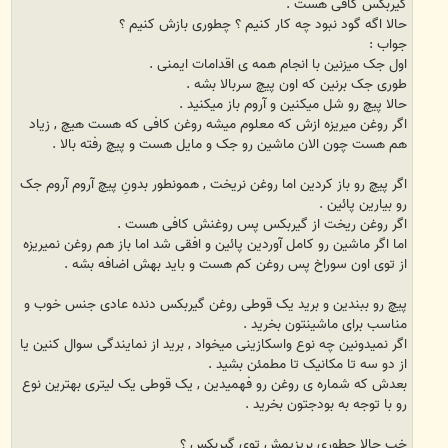
گیربکس کافی هست .
حالا اگه گود نبود چه کار کنیم ؟ چطوری بازش کنیم ؟
جواب :
اول جک میزنین با انجام همه ی اقدامات ایمنی .
طوری جک برنین که اون پیچ سربالا بشه .
حالا پیچ رو شل میکنین و آروم باز میکنید .
اگر روغن میریزه ازش که معلوم میشه روغن کافی که هست هیچ , زیاد
هم هست چون الان ماشین رو جک و مایل هست و پیچ رفته بالا .
اگر پیچ رو باز کردین اما روغن نریخت , همونطور بدونِ پیچ آروم آروم جک
رو بیارین پائین .
اگر روغن ریخت از گیربکس پس روغنش کافی هست .
اما اگر ماشین رو کامل آوردین پائین و افقی شد اما باز هم روغن نمیریزه
از توی اون سوراخ پس روغن کم هست و باید بهش اضافه بشه .
پیچ رو ببندین و برید یک قوطی روغن گیربکس دنده عادی جنس خوب و
مناسب برای ماشینتون بخرید .
اگر نمیدونین چه نوع واسکازینی میخواد , برید از نمایندگی سوال کنین یا
از دو سه تا مکانیک تا مطمئن بشید .
بعدش که شماره ی روغن رو فهمیدین , یک قوطی یک لیتری بهترین نوع
رو با توجه به بودجتون بخرید .
خب حالا چطوری بریزیمش توی گیربکس ؟