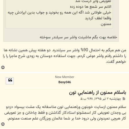
تعویض وایر درست شد
الانم سر شمع ها دوده زده
خیلی طولانی شد اگه این همه رو بخونید و جواب بدین ایرادش چیه
واقعا لطف کردید
ممنون
خلاصه بهت بگم ماشینت واشر سر سیلندر سوخته
من هم میگم به احتمال 90% واشر سر سیلندره. دو هفته پیش همین نشانه ها
را داشتم رفتم واشر عوض کردم. جهت استفاده دوستان به زودی شرح ماجرا را را
خواهم گفت.
ب
ا
New Member
ل
Beny046
ا
باسلام ممنون از راهنمايي تون
پ
چهارشنبه ۲ تیر ۱۳۹۵, ۹:۴۸ ب.ظ
س
ت
سلام ممنون ازسايت خوبتون وراهنمايى تون متاسفانه يک مشت بيسواد دزدو
بى وجدان تعويض کار اسمشونو استادکار گذاشتن و فقط چاخانن و جز تعويض
کار هيچى نميدونن ولى درود خدا بر شما عالمان وبزرگان علم صنعت ممنونم.
ب