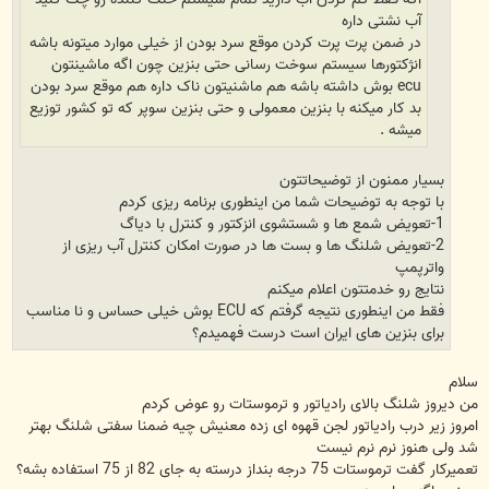
آب نشتی داره
در ضمن پرت پرت کردن موقع سرد بودن از خیلی موارد میتونه باشه
انژکتورها سیستم سوخت رسانی حتی بنزین چون اگه ماشینتون
ecu بوش داشته باشه هم ماشنیتون ناک داره هم موقع سرد بودن
بد کار میکنه با بنزین معمولی و حتی بنزین سوپر که تو کشور توزیع
میشه .
بسیار ممنون از توضیحاتتون
با توجه به توضیحات شما من اینطوری برنامه ریزی کردم
1-تعویض شمع ها و شستشوی انزکتور و کنترل با دیاگ
2-تعویض شلنگ ها و بست ها در صورت امکان کنترل آب ریزی از
واترپمپ
نتایج رو خدمتتون اعلام میکنم
فقط من اینطوری نتیجه گرفتم که ECU بوش خیلی حساس و نا مناسب
برای بنزین های ایران است درست فهمیدم؟
سلام
من دیروز شلنگ بالای رادیاتور و ترموستات رو عوض کردم
امروز زیر درب رادیاتور لجن قهوه ای زده معنیش چیه ضمنا سفتی شلنگ بهتر
شد ولی هنوز نرم نرم نیست
تعمیرکار گفت ترموستات 75 درجه بنداز درسته به جای 82 از 75 استفاده بشه؟