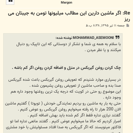
Margon
ا
Re: اگر ماشین دارین این مطالب میلیونها تومن به جیبتان می
ریز
پ
جمعه ۱۱ تیر ۱۳۹۵, ۸:۳۸ ب.ظ
س
ت
MOHAMMAD_ASEMOONI نوشته شده:
با سلام به همه ی شما و تشکر از دوستانی که این تاپیک رو دنبال
میکنند و یا نظر میدن .
چک کردن روغن گیربکس در منزل و اضافه کردنِ روغن اگر کم باشه .
در بسیاری موارد شنیدم که تعویض روغن گیربکس باعث شده گیربکس
صدا بده و صاحب ماشین از تعویض روغن پشیمون شده .
این موضوع رو حتی در کویت که درجه یک ترین روغنها وجود داره هم
وجود داره .
حتی یه بار یه ماشین رو بردیم نمایندگی خودش ( تویوتا ) گفتیم ماشین
الان 200 هزار تا راه رفته میخوایم روغن گیربکس رو عوض کنیم .
گفتند نیازی نداره فقط اگر کم شده باید بهش اضافه کنیم .
اصرار کردیم که حالا ما میخوایم عوض کنیم . گفتند مانعی نداره اما تو
فاکتور مینویسند که اگر گیربکس به صدا افتاد مسئولیتش با خود مشتری
هست .