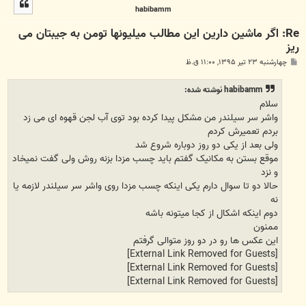
ل
habibamm
ا
Re: اگر ماشین دارین این مطالب میلیونها تومن به جیبتان می
ریز
پ
چهارشنبه ۲۳ تیر ۱۳۹۵, ۱۱:۰۰ ق.ظ
س
ت
habibamm نوشته شده:
سلام
واشر سر سیلندر من مشکل پیدا کرده بود توی آب لجن قهوه ای می زد
بردم تعمیرش کردم
ولی بعد از یکی دو روز دوباره شروع شد
موقع بستن به مکانیک گفتم باید چسب مزدا بزنه روش ولی گفت نمیخاد
و نزد
حالا دو تا سوال دارم یکی اینکه چسب مزدا روی واشر سر سیلندر لازمه یا
نه
دوم اینکه اشکال از کجا میتونه باشه
ممنون
این عکس ها رو در دو روز متوالی گرفتم
[External Link Removed for Guests]
[External Link Removed for Guests]
[External Link Removed for Guests]