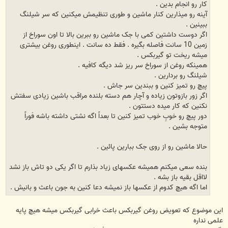
کار رو انجام بدین .
آینه رو میذارین کنار ماشین و طوری تنظیمش میکنین که سر شیلنگ
ببینین .
اگر دوست داشتین کمی با جک ماشین رو ببرین بالا تا اون سوراخ از
زمین 10 سانت فاصله بگیره . فقط ده سانت . اینطوری روغن بیشتری
میشه ریخت تو گیربکس .
همینکه روغن از سوراخ سر ریز شد دیگه کافیه .
شیلنگ رو بردارین .
پیچ رو تمیز کنین و ببندین سر جاش .
اگر زور بازوتون زیاده و آچار هم دسته بلنده مراقب باشین زیادی سفتش
نکنین که کار میده دستتون .
دور پیچ رو خوبِ خوب تمیز کنین تا بعداً اگه نشتی داشته باشه فوراً
متوجه بشین .
حالا ماشین رو از روی جک ببارین پائین .
بنده سعی میکنم همیشه عکسهای زیاد بذارم تا اگر یکی دو تاش باز نشد
لااقل بقیه باز بشه .
اما اگه هیچ کدوم از عکسها باز نمیشه دعا کنین به جون باعث و بانیش .
این موضوع که تعویض روغن گیربکس باعث خرابی گیربکس میشه هیچ پایه
علمی نداره