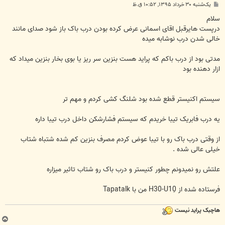
پ
یک‌شنبه ۳۰ خرداد ۱۳۹۵, ۱۰:۵۲ ق.ظ
س
ت
سلام
درپست هایرقبل اقای اسمانی عرض کرده بودن درب باک باز شود صدای مانند
خالی شدن درب نوشابه میده
مدتی بود از درب باکم که پراید هست بنزین سر ریز یا بوی بخار بنزین میداد که
ازار دهنده بود
سیستم اکنیستر قطع شده بود شلنگ کشی کردم و مهم تر
یه درب فابریک تیبا خریدم که سیستم فشارشکن داخل درب تیبا داره
از وقتی درب باک رو با تیبا عوض کردم مصرف بنزین کم شده شتباه شتاب
خیلی عالی شده .
علتش رو نمیدونم چطور کنیستر و درب باک رو شتاب تاثیر میزاره
فرستاده شده از H30-U10ِ من با Tapatalk
هاچبک پراید نیست
ب