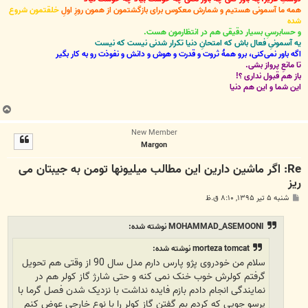
همه ما آسمونی هستیم و شمارش معکوس برای بازگشتمون از همون روزِ اولِ
خلقتمون شروع
شده
و حسابرسیِ بسیار دقیقی هم در انتظارمون هست.
یه آسمونیِ فعال باش که امتحانِ دنیا تکرار شدنی نیست که نیست
اگه باور نمی‌کنی، برو همۀ ثروت و قدرت و هوش و دانش و نفوذت رو به کار بگیر
تا مانعِ پرواز بشی.
باز هم قبول نداری ؟!
این شما و این هم دنیا
ب
ا
New Member
ل
Margon
ا
Re: اگر ماشین دارین این مطالب میلیونها تومن به جیبتان می
ریز
پ
شنبه ۵ تیر ۱۳۹۵, ۸:۱۰ ق.ظ
س
ت
MOHAMMAD_ASEMOONI نوشته شده:
morteza tomcat نوشته شده:
سلام من خودروی پژو پارس دارم مدل سال 90 از وقتی هم تحویل
گرفتم کولرش خوب خنک نمی کنه و حتی شارژ گاز کولر هم در
نمایندگی انجام دادم بازم فایده نداشت با نزدیک شدن فصل گرما با
پرسو جویی که کردم بم گفتن گاز کولر را با نوع خارجی عوض کنم