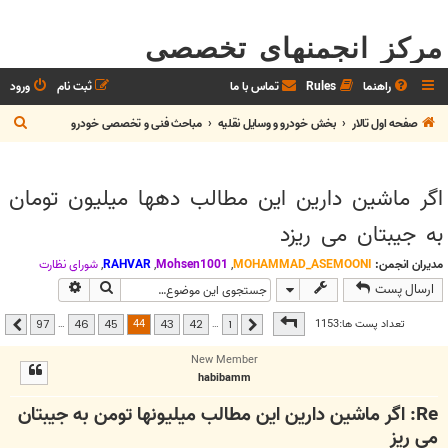
مرکز انجمنهای تخصصی
راهنما
Rules
تماس با ما
ثبت نام
ورود
ج
صفحه اول تالار
بخش خودرو و وسايل نقليه
مباحث فنی و تخصصی خودرو
س
ت
اگر ماشین دارین این مطالب دهها میلیون تومان
ج
به جیبتان می ریزد
و
مدیران انجمن:
MOHAMMAD_ASEMOONI
,
Mohsen1001
,
RAHVAR
,
شوراي نظارت
جستجو
جستجوی پیشر
ارسال پست
صفحه
44
از
97
44
تعداد پست ها:1153
…
…
97
46
45
43
42
1
قبلی
بعدی
New Member
habibamm
Re: اگر ماشین دارین این مطالب میلیونها تومن به جیبتان
می ریز