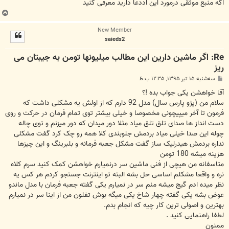
اگه منبع موثقی درمورد این اددعا دارید معرفی کنید
ب
ا
New Member
ل
saieds2
ا
Re: اگر ماشین دارین این مطالب میلیونها تومن به جیبتان می
ریز
پ
سه‌شنبه ۱۵ تیر ۱۳۹۵, ۱۲:۳۵ ب.ظ
س
ت
آقا خواهشن یکی جواب بده !؟
سلام من (پژو پارس سال) مدل 92 دارم که از اولش یه مشکلی داشت که
فرمون تا آخر میپیچونی مخصوصا و خیلی بیشتر توی تمام فرمان در حرکت و روی
دست انداز ها صدای تلق تلق میاد مثلا دور میدان که دور میزنم و توی چاله
چوله این صدا خیلی میاد بردمش جلوبندی کلا همه رو چک کرد گفت مشکلی
نداره بردمش هیدرلیک ساز گفت مشکل جعبه فرمانه و بلبرینگ و این چیزها
هزینه میشه 180 تومن
متاسفانه من هیچی از فنی ماشین سر درنمیارم خواهشن کمک کنید سرم کلاه
نره و واقعا مشکلم اساسی حل بشه البته تو اینترنت جستجو کردم هر کس یه
نظر میده ادم گیج میشه منم سر در نمیارم یکی گفته جعبه فرمان با مدل ماندو
عوض بشه یکی گفته چهار شاخ یکی میگه بوش تفلون من از اینا سر در نمیارم
بهترین و اصولی ترین کار چیه که انجام بدم.
لطفا راهنمایی کنید .
ممنون