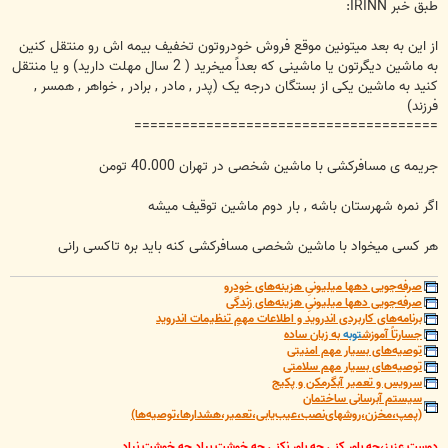
طبق خبر IRINN:
از این به بعد میتونین موقع فروش خودروتون تخفیف بیمه اش رو منتقل کنین
به ماشین دیگرتون یا ماشینی که بعداً میخرید ( 2 سال مهلت دارید) و یا منتقل
کنید به ماشین یکی از بستگان درجه یک (پدر , مادر , برادر , خواهر , همسر ,
فرزند)
======================================
جریمه ی مسافرکشی با ماشین شخصی در تهران 40.000 تومن
اگر نمره شهرستان باشه , بار دوم ماشین توقیف میشه
هر کسی میخواد با ماشین شخصی مسافرکشی کنه باید بره تاکسی رانی
صرفه‌جویی دهها میلیونیِ هزینه‌های خودرو
صرفه‌جویی دهها میلیونیِ هزینه‌های زندگی
برنامه‌های کاربردی اندروید و اطلاعات مهمِ تنظیمات اندروید
جسارتاً آموزش
توبه
به زبان ساده
توصیه‌های بسیار مهم امنیتی
توصیه‌های بسیار مهم سلامتی
سرویس و تعمیر آبگرمکن و پکیج
سیستم آبرسانی ساختمان
(پمپ،مخزن،روشهای‌نصب،عیب‌یابی،تعمیر،هشدارها،توصیه‌ها)
دوستِ عزیز،چه باور کنی چه باور نکنی چه خوشت بیاد چه خوشت نیاد