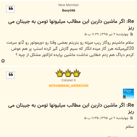
ا
New Member
ل
Beny046
ا
Re: اگر ماشین دارین این مطالب میلیونها تومن به جیبتان می
ریز
پ
چهارشنبه ۲ تیر ۱۳۹۵, ۱۱:۲۹ ب.ظ
س
ت
سلام ماشينم روگاز ريپ ميزنه رو بنزينم بعضى وقتا رو دورموتور رو 2تو سرعت
20گيرميکنه هرز گاز ميده انگار که سيم گازش گير کرده استپ پر هم عوض
کردم دياگ هم زدم خطايى نداشت ماشين پرايده انژکتور مشکل از چيه ؟
ب
ا
ل
ا
Colonel II
MOHAMMAD_ASEMOONI
Re: اگر ماشین دارین این مطالب میلیونها تومن به جیبتان می
ریز
پ
چهارشنبه ۲ تیر ۱۳۹۵, ۱۱:۳۵ ب.ظ
س
ت
سلام