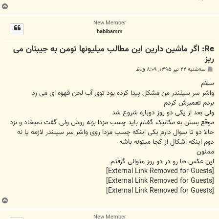
ب
ا
New Member
ل
habibamm
ا
Re: اگر ماشین دارین این مطالب میلیونها تومن به جیبتان می
ریز
پ
سه‌شنبه ۲۲ تیر ۱۳۹۵, ۸:۰۹ ق.ظ
س
ت
سلام
واشر سر سیلندر من مشکل پیدا کرده بود توی آب لجن قهوه ای می زد
بردم تعمیرش کردم
ولی بعد از یکی دو روز دوباره شروع شد
موقع بستن به مکانیک گفتم باید چسب مزدا بزنه روش ولی گفت نمیخاد و نزد
حالا دو تا سوال دارم یکی اینکه چسب مزدا روی واشر سر سیلندر لازمه یا نه
دوم اینکه اشکال از کجا میتونه باشه
ممنون
این عکس ها رو در دو روز متوالی گرفتم
[External Link Removed for Guests]
[External Link Removed for Guests]
[External Link Removed for Guests]
ب
ا
New Member