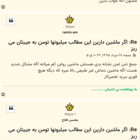
ممنون اگه جواب بدین
ب
ا
ل
ا
Major
ramin-am
Re: اگر ماشین دارین این مطالب میلیونها تومن به جیبتان می
ریز
پ
جمعه ۲۸ خرداد ۱۳۹۵, ۱۰:۲۹ ق.ظ
س
ت
جمع شن لجن نشانه بدی هستش ماشین روغن کم میکنه اگه مشکل شدید
هست اگه ماشین دماش غیر طبیعی بالا میره که دیگه هیچ
فوری ببرید تعمیرکار
به رویاهایت بی اندیش ..........
ب
ا
ل
ا
Major I
محسن فلاح
Re: اگر ماشین دارین این مطالب میلیونها تومن به جیبتان می
ریز