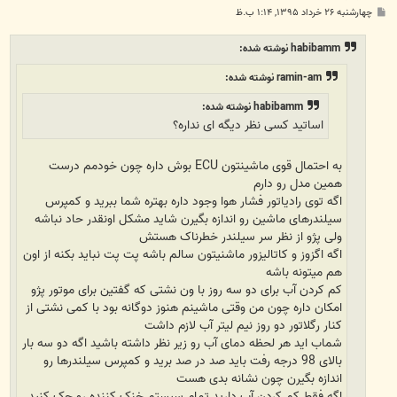
پ
چهارشنبه ۲۶ خرداد ۱۳۹۵, ۱:۱۴ ب.ظ
س
ت
habibamm نوشته شده:
ramin-am نوشته شده:
habibamm نوشته شده:
اساتید کسی نظر دیگه ای نداره؟
به احتمال قوی ماشینتون ECU بوش داره چون خودمم درست
همین مدل رو دارم
اگه توی رادیاتور فشار هوا وجود داره بهتره شما ببرید و کمپرس
سیلندرهای ماشین رو اندازه بگیرن شاید مشکل اونقدر حاد نباشه
ولی پژو از نظر سر سیلندر خطرناک هستش
اگه اگزوز و کاتالیزور ماشنیتون سالم باشه پت پت نباید بکنه از اون
هم میتونه باشه
کم کردن آب برای دو سه روز با ون نشتی که گفتین برای موتور پژو
امکان داره چون من وقتی ماشینم هنوز دوگانه بود با کمی نشتی از
کنار رگلاتور دو روز نیم لیتر آب لازم داشت
شماب اید هر لحظه دمای آب رو زیر نظر داشته باشید اگه دو سه بار
بالای 98 درجه رفت باید صد در صد برید و کمپرس سیلندرها رو
اندازه بگیرن چون نشانه بدی هست
اگه فقط کم کردن آب دارید تمام سیستم خنک کننده رو چک کنید