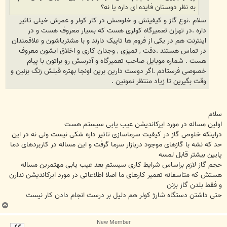
به نظر دوستان فایده ای داره یا نه؟
سلام .نوع گاز و کیفیتش و خلوصش در کار کولر و عمرش خیلی تاثیر
داره .در تهران تعمیرگاه کولری هست که بسیار معروف هست و در
اینترنت هم در یکی از فروم ها تاپیک دارند و با مشتریاشون و علاقمندان
در تماس هستند .دقت , تمیزی , وجدان کاری و اخلاق ایشون معروف
هست . شماره موبایل صاحب تعمیرگاه و آدرسش رو براتون با پیام
خصوصی فرستادم .اگر دوست دارین برین اونجا بهتره قبلش زنگ بزنین و
وقت بگیرین تا زیاد منتظر نمونین .
سلام
اولین مساله در مورد ایرکاندیشن عیب یابی سیستم هست
دراینکه خلوص گاز در کیفیت سرماسازی تاثیر داره شکی نیست ولی نه در این
حد که نشه با گازهای موجود دربازار سرما گرفت و این مساله در کاربردهای دما
پایین بیشتر قابل لمسه
حجم گاز لازم براساس شرایط کاری سیستم بعد عیب یابی مهتمرین مساله
هستش که متاسفانه تعمیر کارهای ما اصلا اطلاعاتی در مورد ایرکاندیشن ندارن
و فقط بلدن گاز بزنن
حتی داشتن دستگاه شارژ کولر هم دلیل بر درست انجام دادن کار نیست
ب
ا
New Member
ل