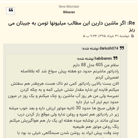
ا
New Member
ل
Bikaran
ا
Re: اگر ماشین دارین این مطالب میلیونها تومن به جیبتان می
ریز
پ
دوشنبه ۳۱ خرداد ۱۳۹۵, ۹:۴۴ ب.ظ
س
ت
dariush074 نوشته شده:
habibamm نوشته شده:
سلام من 405 مدل 88 دارم
رادیاتور ماشینم حدود دو هفته پیش سواخ شد که بلافاصله
تعمیرش کردم
الان بست بالایی رادیاتور کمی نم ناک هست هرچقدر هم سفتش
میکنم فایده ای نداره مقدار نشتی خیلی کمه و به چکه کردن
نمیرسه ولی من هر روز آب ماشین رو چک میکنم و یک روز در میون
حدود نیم لیتر آب نیاز داره
از طرفی صبح ها حدود 30 ثانیه موتور لرزش داره و بعد خوب میشه
زیر در رادیاتور هم تمیزه و روغن نداره ولی موقع باز کردن درب
صدای مانند در نوشابه میده هفته ای یک بار هم هواگیریش میکنم
رنگ روغن موتور هم طبیعیه
چند وقت پیش ایراد بد روشن شدن صبحگاهی خیلی بد بود با