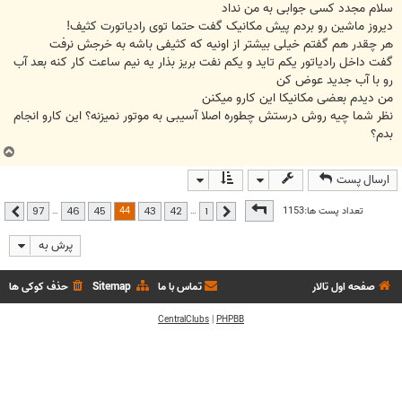
سلام مجدد کسی جوابی به من نداد
دیروز ماشین رو بردم پیش مکانیک گفت حتما توی رادیاتورت کثیف!
هر چقدر هم گفتم خیلی بیشتر از اونیه که کثیفی باشه به خرجش نرفت
گفت داخل رادیاتور یکم تاید و یکم نفت بریز بذار یه نیم ساعت کار کنه بعد آب
رو با آب جدید عوض کن
من دیدم بعضی مکانیکا این کارو میکنن
نظر شما چیه روش درستش چطوره اصلا آسیبی به موتور نمیزنه؟ این کارو انجام
بدم؟
ب
ا
ارسال پست
ل
ا
صفحه
44
از
97
44
تعداد پست ها:1153
…
…
97
46
45
43
42
1
قبلی
بعدی
پرش به
صفحه اول تالار
تماس با ما
Sitemap
حذف کوکی ها
CentralClubs
|
PHPBB