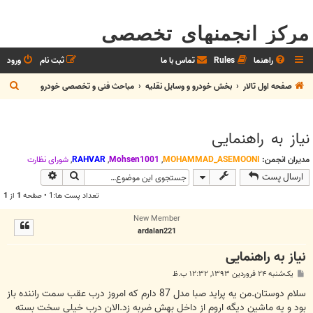
مرکز انجمنهای تخصصی
راهنما
Rules
تماس با ما
ثبت نام
ورود
ج
صفحه اول تالار
بخش خودرو و وسايل نقليه
مباحث فنی و تخصصی خودرو
س
ت
نیاز به راهنمایی
ج
و
مدیران انجمن:
MOHAMMAD_ASEMOONI
,
Mohsen1001
,
RAHVAR
,
شوراي نظارت
جستجو
جستجوی پیش
ارسال پست
تعداد پست ها:1 • صفحه
1
از
1
New Member
ardalan221
نیاز به راهنمایی
پ
یک‌شنبه ۲۴ فروردین ۱۳۹۳, ۱۲:۳۲ ب.ظ
س
ت
سلام دوستان.من یه پراید صبا مدل 87 دارم که امروز درب عقب سمت راننده باز
بود و یه ماشین دیگه اروم از داخل بهش ضربه زد.الان درب خیلی سخت بسته