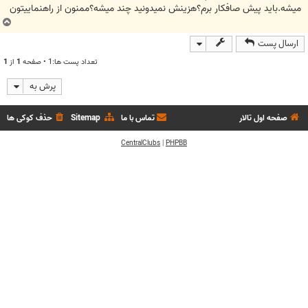
میشه.باید پیش صافکار برم؟هزینش نمیدونید چند میشه؟ممنون از راهنماییتون
ب
ا
ارسال پست
ل
ا
تعداد پست ها:1 • صفحه
1
از
1
پرش به
صفحه اول تالار
تماس با ما
Sitemap
حذف کوکی ها
CentralClubs
|
PHPBB