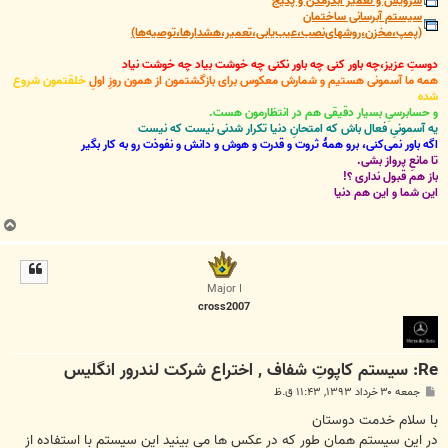
سرویس و تعمیر آبگرمکن و پکیج
سیستم آبرسانی ساختمان
(پمپ،مخزن،روشهای‌نصب،عیب‌یابی،تعمیر،هشدارها،توصیه‌ها)
دوستِ عزیز،چه باور کنی چه باور نکنی چه خوشت بیاد چه خوشت نیاد
همه ما آسمونی هستیم و شمارش معکوس برای بازگشتمون از همون روزِ اولِ
خلقتمون شروع
شده
و حسابرسیِ بسیار دقیقی هم در انتظارمون هست.
یه آسمونیِ فعال باش که امتحانِ دنیا تکرار شدنی نیست که نیست
اگه باور نمی‌کنی، برو همۀ ثروت و قدرت و هوش و دانش و نفوذت رو به کار بگیر
تا مانعِ پرواز بشی.
باز هم قبول نداری ؟!
این شما و این هم دنیا
ب
ا
ل
ا
Major I
cross2007
Re: سیستم کاپوتِ شفاف , اختراع شرکت لندرور انگلیس
پ
جمعه ۳۰ خرداد ۱۳۹۳, ۱۱:۴۳ ق.ظ
س
ت
با سلام خدمت دوستان
در این سیستم همان طور که در عکس ها می بینید این سیستم با استفاده از