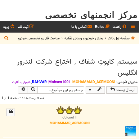
مرکز انجمنهای تخصصی
راهنما
Rules
تماس با ما
ثبت نام
ورود
ج
صفحه اول تالار
بخش خودرو و وسايل نقليه
مباحث فنی و تخصصی خودرو
س
ت
سیستم کاپوتِ شفاف , اختراع شرکت لندرور
ج
انگلیس
و
مدیران انجمن:
MOHAMMAD_ASEMOONI
,
Mohsen1001
,
RAHVAR
,
شوراي نظارت
جستجو
جستجوی پیش
ارسال پست
تعداد پست ها:4 • صفحه
1
از
1
Colonel II
MOHAMMAD_ASEMOONI