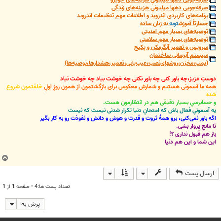
صرفه‌جویی دهها میلیونیِ هزینه‌های زندگی
برنامه‌های کاربردی اندروید و اطلاعات مهمِ تنظیمات اندروید
جسارتاً آموزش
توبه
به زبان ساده
توصیه‌های بسیار مهم امنیتی
توصیه‌های بسیار مهم سلامتی
سرویس و تعمیر آبگرمکن و پکیج
سیستم آبرسانی ساختمان
(پمپ،مخزن،روشهای‌نصب،عیب‌یابی،تعمیر،هشدارها،توصیه‌ها)
دوستِ عزیز،چه باور کنی چه باور نکنی چه خوشت بیاد چه خوشت نیاد
همه ما آسمونی هستیم و شمارش معکوس برای بازگشتمون از همون روزِ اولِ
خلقتمون شروع
شده
و حسابرسیِ بسیار دقیقی هم در انتظارمون هست.
یه آسمونیِ فعال باش که امتحانِ دنیا تکرار شدنی نیست که نیست
اگه باور نمی‌کنی، برو همۀ ثروت و قدرت و هوش و دانش و نفوذت رو به کار بگیر
تا مانعِ پرواز بشی.
باز هم قبول نداری ؟!
این شما و این هم دنیا
ب
ا
ارسال پست
ل
ا
تعداد پست ها:4 • صفحه
1
از
1
پرش به