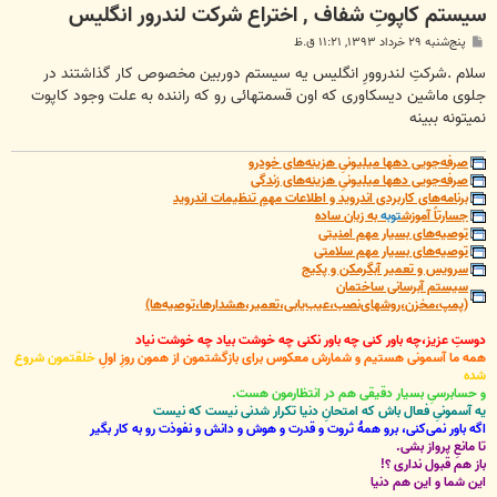
سیستم کاپوتِ شفاف , اختراع شرکت لندرور انگلیس
پ
پنج‌شنبه ۲۹ خرداد ۱۳۹۳, ۱۱:۲۱ ق.ظ
س
ت
سلام .شرکتِ لندروورِ انگلیس یه سیستم دوربین مخصوص کار گذاشتند در
جلوی ماشین دیسکاوری که اون قسمتهائی رو که راننده به علت وجود کاپوت
نمیتونه ببینه
صرفه‌جویی دهها میلیونیِ هزینه‌های خودرو
صرفه‌جویی دهها میلیونیِ هزینه‌های زندگی
برنامه‌های کاربردی اندروید و اطلاعات مهمِ تنظیمات اندروید
جسارتاً آموزش
توبه
به زبان ساده
توصیه‌های بسیار مهم امنیتی
توصیه‌های بسیار مهم سلامتی
سرویس و تعمیر آبگرمکن و پکیج
سیستم آبرسانی ساختمان
(پمپ،مخزن،روشهای‌نصب،عیب‌یابی،تعمیر،هشدارها،توصیه‌ها)
دوستِ عزیز،چه باور کنی چه باور نکنی چه خوشت بیاد چه خوشت نیاد
همه ما آسمونی هستیم و شمارش معکوس برای بازگشتمون از همون روزِ اولِ
خلقتمون شروع
شده
و حسابرسیِ بسیار دقیقی هم در انتظارمون هست.
یه آسمونیِ فعال باش که امتحانِ دنیا تکرار شدنی نیست که نیست
اگه باور نمی‌کنی، برو همۀ ثروت و قدرت و هوش و دانش و نفوذت رو به کار بگیر
تا مانعِ پرواز بشی.
باز هم قبول نداری ؟!
این شما و این هم دنیا