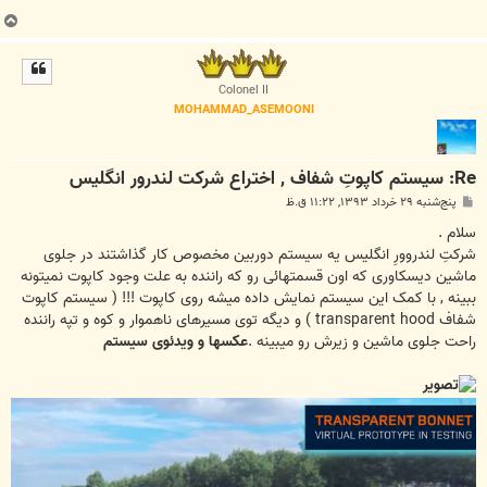
ب
ا
ل
ا
Colonel II
MOHAMMAD_ASEMOONI
Re: سیستم کاپوتِ شفاف , اختراع شرکت لندرور انگلیس
پ
پنج‌شنبه ۲۹ خرداد ۱۳۹۳, ۱۱:۲۲ ق.ظ
س
ت
سلام .
شرکتِ لندروورِ انگلیس یه سیستم دوربین مخصوص کار گذاشتند در جلوی
ماشین دیسکاوری که اون قسمتهائی رو که راننده به علت وجود کاپوت نمیتونه
ببینه , با کمک این سیستم نمایش داده میشه روی کاپوت !!! ( سیستم کاپوت
شفاف transparent hood ) و دیگه توی مسیرهای ناهموار و کوه و تپه راننده
راحت جلوی ماشین و زیرش رو میبینه .
عکسها و ویدئوی سیستم