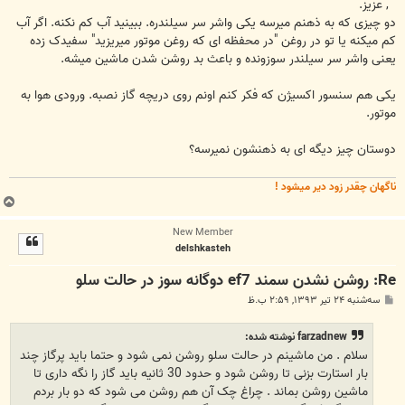
ت
, عزیز.
دو چیزی که به ذهنم میرسه یکی واشر سر سیلندره. ببینید آب کم نکنه. اگر آب
کم میکنه یا تو در روغن "در محفظه ای که روغن موتور میریزید" سفیدک زده
یعنی واشر سر سیلندر سوزونده و باعث بد روشن شدن ماشین میشه.
یکی هم سنسور اکسیژن که فکر کنم اونم روی دریچه گاز نصبه. ورودی هوا به
موتور.
دوستان چیز دیگه ای به ذهنشون نمیرسه؟
ناگهان چقدر زود دیر میشود !
ب
ا
New Member
ل
delshkasteh
ا
Re: روشن نشدن سمند ef7 دوگانه سوز در حالت سلو
پ
سه‌شنبه ۲۴ تیر ۱۳۹۳, ۲:۵۹ ب.ظ
س
ت
farzadnew نوشته شده:
سلام . من ماشینم در حالت سلو روشن نمی شود و حتما باید پرگاز چند
بار استارت بزنی تا روشن شود و حدود 30 ثانیه باید گاز را نگه داری تا
ماشین روشن بماند . چراغ چک آن هم روشن می شود که دو بار بردم