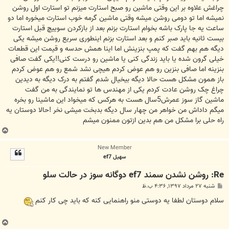
چراغش علاوه بر این وقتی ماشین رو صبح استارت میزنم تو استارت اول روشن
نمیشه اما تو دومی روشن میشه وقتی ماشین گرمه خوب استارت میخوره اما دو
ساعت یه جا پارک باشه بخوام استارت بزنم بعد از بازکردن سوییچ قبل استارت
بیست ثانیه باید صبر کنم و بعد استارت بزنم اینطوری سریع روشن میشه یکی
دیگه هم بهم گفت که پمپ بنزینش اما اینا همش حدسه و قیمت این قطعات
خیلی گرون شده یا باید زندگی کنی یا ماشین رو درست کنی!!یکی گفت صافی
بنزینه اما صافی بنزین رو هم عوض کردم هیچی نشد شمع رو هم عوض کردم
باز همون مشکل هست حالا دیگه بیخیال شدم گفتم به درک دیگه به دیدین
چراغ چک روشن عادت کردم یکی از مهندس ها تو نمایندگی به من گفت
ماشین گاز سوز عمرش5سال هست به هرکس که میخواد این ماشینا رو بخره
میگم داداش من خواهر من چهار سال دیگه بدبخت میشی نخر !حالا دوستان یه
راه حلی برا مشکل من هم بدین ازتون ممنون میشم
ب
ا
New Member
ل
سهیل ef7
ا
Re: روشن نشدن سمند ef7 دوگانه سوز در حالت سلو
پ
شنبه ۲۷ مرداد ۱۳۹۷, ۴:۳۶ ب.ظ
س
ت
سلام دوستان لطفا یه دوستی منو راهنمایی کنه که باید چی کار کنم
ب