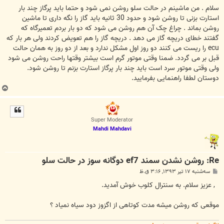
س
ت
سلام . من ماشینم در حالت سلو روشن نمی شود و حتما باید پرگاز چند بار
استارت بزنی تا روشن شود و حدود 30 ثانیه باید گاز را نگه داری تا ماشین
روشن بماند . چراغ چک آن هم روشن می شود که دو بار بردم تعمیرگاه که
گفتند خطای دریچه گاز می دهد . دریچه گاز را هم تعویض کردند ولی هر بار که
ecu را ریست می کنند دو روز اول مشکل ندارد و بعد از دو روز به همان حالت
قبل بر می گردد. ضمنا وقتی موتور گرم است بیشتر وقتها راحت روشن می شود
ولی وقتی موتور سرد است باید چند بار پرگاز استارت بزنم تا روشن شود.
دوستان لطفا راهنمایی بفرمایید.
ب
ا
ل
ا
Super Moderator
Mahdi Mahdavi
Re: روشن نشدن سمند ef7 دوگانه سوز در حالت سلو
پ
سه‌شنبه ۱۷ تیر ۱۳۹۳, ۳:۱۶ ق.ظ
س
ت
, عزیز سلام. به سنترال کلوب خوش آمدید.
موقعی که روشن میشه مدت کوتاهی از اگزوز دود سیاه نمیاد ؟