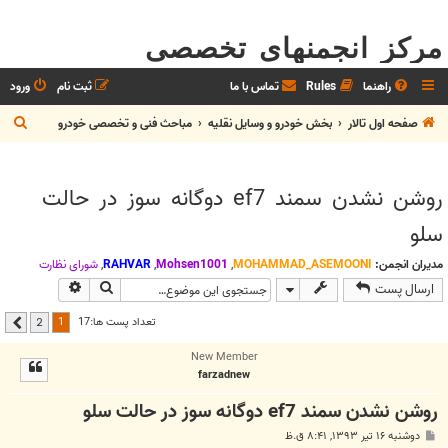
مرکز انجمنهای تخصصی
راهنما
Rules
تماس با ما
ثبت نام
ورود
ج
صفحه اول تالار
بخش خودرو و وسايل نقليه
مباحث فنی و تخصصی خودرو
س
ت
روشن نشدن سمند ef7 دوگانه سوز در حالت
ج
سلو
و
مدیران انجمن:
MOHAMMAD_ASEMOONI
,
Mohsen1001
,
RAHVAR
,
شوراي نظارت
جستجو
جستجوی پیشر
ارسال پست
1
تعداد پست ها:17
2
بعدی
New Member
farzadnew
روشن نشدن سمند ef7 دوگانه سوز در حالت سلو
پ
دوشنبه ۱۶ تیر ۱۳۹۳, ۸:۴۱ ق.ظ