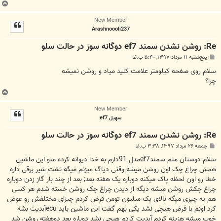
ب
ا
New Member
ل
Arashnoooli237
ا
Re: روشن نشدن سمند ef7 دوگانه سوز در حالت سلو
پ
پنج‌شنبه ۱۱ مرداد ۱۳۹۷, ۵:۴۰ ب.ظ
س
ت
سلام روی صفحه کیلومتر علامت کلید میاد و روشن نمیشه
چرا؟
ب
ا
New Member
ل
سهیل ef7
ا
Re: روشن نشدن سمند ef7 دوگانه سوز در حالت سلو
پ
جمعه ۲۶ مرداد ۱۳۹۷, ۳:۳۸ ب.ظ
س
ت
سلام دوستان منم سمندef7مدل 91دارم به خدا دیوانه کرده منو این ماشین
همش چراغ چک اون روشن میشه وقتی دیاگ میزنم میگه نشت شیر برقی داره
خطا رو اون لحظه پاک میکنه دوباره یک هفته بعد; بعد از چند بار گاز زدن دوباره
چراغ چکش روشن میشه دیگه از دیدن چراغ چک روشن خسته شدم هر کسی
هم یه چیزی میگه بالای یک میلیون تومن قرض کردم چیزای مختلفش رو عوض
کرد اونم با قرض هیچی نشد یکی بهم گفت این ماشین باید ecuآبدیت بشه
خوب میشه هزینه کردم آبدیت کردم هیچی نشد دوباره بعد دوهفته روشن شد