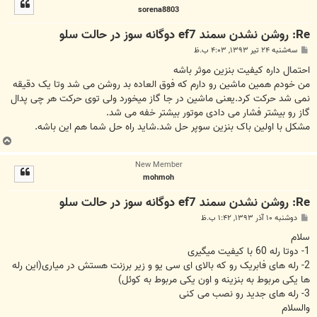
ل
sorena8803
ا
Re: روشن نشدن سمند ef7 دوگانه سوز در حالت سلو
پ
سه‌شنبه ۲۴ تیر ۱۳۹۳, ۴:۰۳ ب.ظ
س
ت
احتمال داره کیفیت بنزین موثر باشه
من خودم همین ماشین رو دارم که فوق العاده بد روشن می شد وتا یک دقیقه
نمی شد حرکت کرد.یعنی ماشین در جا گاز میخورد ولی توی حرکت هر چی پدال
گاز رو بیشتر فشار می دادی موتور بیشتر خفه می شد.
مشکل با اولین باک بنزین سوپر حل شد.شاید راه حل شما هم این باشه.
ب
ا
New Member
ل
mohmoh
ا
Re: روشن نشدن سمند ef7 دوگانه سوز در حالت سلو
پ
دوشنبه ۱۰ آذر ۱۳۹۳, ۱:۴۲ ب.ظ
س
ت
سلام
1- دوتا رله 60 با کیفیت میگیری
2- رله های فابریک رو که بالای ای سی یو و زیر برزنت هستش در میاری(این رله
ها یکی مربوط به بنزینه و اون یکی مربوط به کوئل)
3- رله های جدید رو نصب می کنی
والسلام