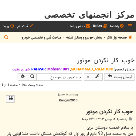
مرکز انجمنهای تخصصی
راهنما
Rules
تماس با ما
ثبت نام
ورود
ج
صفحه اول تالار
بخش خودرو و وسايل نقليه
مباحث فنی و تخصصی خودرو
س
ت
خوب کار نکردن موتور
ج
و
مدیران انجمن:
MOHAMMAD_ASEMOONI
,
Mohsen1001
,
RAHVAR
,
شوراي نظارت
جستجو
جستجوی پیش
ارسال پست
تعداد پست ها:1 • صفحه
1
از
1
New Member
Kangan2010
خوب کار نکردن موتور
پ
یک‌شنبه ۱۲ بهمن ۱۳۹۳, ۱:۲۹ ب.ظ
س
ت
با سلام خدمت دوستان عزیز
من یه سمند مدل 93 دارم از روز اول که گرفتمش مشکل داشت مثلا اولین بار