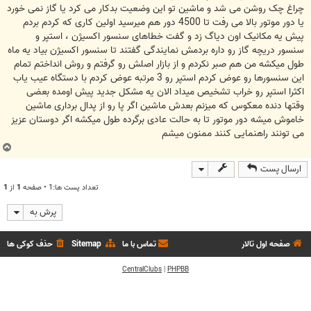
چراغ چک روشن می شد و ماشین تو این وضعیت بدکار می کرد یا گاز نمی خورد
یا دور موتور بالا می رفت تا 4500 دور هم میرسید اولین کاری که کردم بردم
پیش یه مکانیک اون دیاگ زد و گفت خطاهای سنسور اکسیژن ، استپر و
سنسور دریچه گاز رو داره بردمش نمایندگی گفتند تا سنسور اکسیژن بیاد یه ماه
طول میکشه من هم صبر نکردم و از بازار اصلش رو گرفتم و روش انداختم تمام
این سنسورها رو عوض کردم استپر رو 3 مرتبه عوض کردم با دستگاه عیب یاب
اکثرا استپر رو خراب تشخیص میداد الان یه مشکل جدید پیش اومده بعضی
وقتها دنده معکوس که میزنم بعدش ماشین اگر پا رو از پدال برداری ماشین
خاموش میشه دور موتور تا به حالت عادی برگرده طول میکشه اگر دوستان عزیز
می تونند راهنمایی کنند ممنون میشم
ب
ا
ارسال پست
ل
ا
تعداد پست ها:1 • صفحه
1
از
1
پرش به
صفحه اول تالار
تماس با ما
Sitemap
حذف کوکی ها
CentralClubs
|
PHPBB