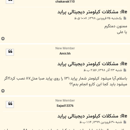
chakavak110
ا
Re: مشکلات کیلومتر دیجیتالی پراید
پ
یک‌شنبه ۲۵ فروردین ۱۳۹۸, ۱۰:۰۷ ق.ظ
س
ت
ممنون دمتگرم
یا علی
ب
ا
New Member
ل
Amir.hh
ا
Re: مشکلات کیلومتر دیجیتالی پراید
پ
شنبه ۲۳ آذر ۱۳۹۸, ۲:۵۶ ب.ظ
س
ت
باسلام.آیا میشود کیلومتر شمار پراید ۱۳۱ را روی پراید صبا مدل۸۷ نصب کرد؟اگر
میشود باید کجا این کارو انجام بدم؟؟
ب
ا
New Member
ل
Sajad13376
ا
Re: مشکلات کیلومتر دیجیتالی پراید
پ
شنبه ۳۰ فروردین ۱۳۹۹, ۱:۱۴ ب.ظ
س
ت