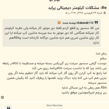
مهاجر تنها
Re: مشکلات کیلومتر دیجیتالی پراید
پ
شنبه ۲۴ فروردین ۱۳۹۸, ۲:۴۰ ب.ظ
س
ت
chakavak110
نوشته شده:
من کلا سنسور رو قطع کردم فقط دور موتور کار میکنه ولی عقربه کیلومتر
کار نمیکنه هنگامی که دور موتور به سه میرسه ماشین کپ میکنه ایا این
کار برای ماشین ضرری هم داره ماشین دوگانه کارخانه است وAbsهم
نداره
بنام خدا
سلام
دوست گرامی سنسور سرعت زیر گیربکس بسته میشه و مستقیما با ecuدر رابطه
می باشد چرا که با تناسب سرعت ecuبرنامه ریزی می کند
اما راجع به کپ کردن اگر روی گاز کپ میکنه که باید گاز تنظیم بشه اگر روی
بنزین هم کپ می کنه باید دیاگ بزنید نقصها را برطرف کنید که یکیش همین
سنسور سرعته
Abs هم ربطی به این مسائل نداره
زیر پرچم امیرالمومنین موفق باشید
ب
ا
New Member
ل