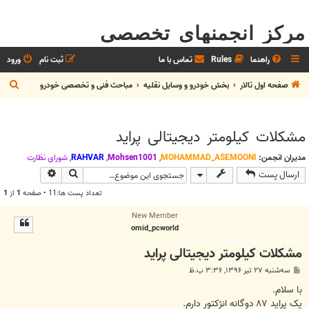
مرکز انجمنهای تخصصی
راهنما
Rules
تماس با ما
ثبت نام
ورود
ج
صفحه اول تالار
بخش خودرو و وسايل نقليه
مباحث فنی و تخصصی خودرو
س
ت
مشکلات کیلومتر دیجیتالی پراید
ج
و
مدیران انجمن:
MOHAMMAD_ASEMOONI
,
Mohsen1001
,
RAHVAR
,
شوراي نظارت
جستجو
جستجوی پیش
ارسال پست
تعداد پست ها:11 • صفحه
1
از
1
New Member
omid_pcworld
مشکلات کیلومتر دیجیتالی پراید
پ
سه‌شنبه ۲۷ تیر ۱۳۹۶, ۳:۳۶ ب.ظ
س
ت
با سلام.
یک پراید ۸۷ دوگانه انژکتور دارم.