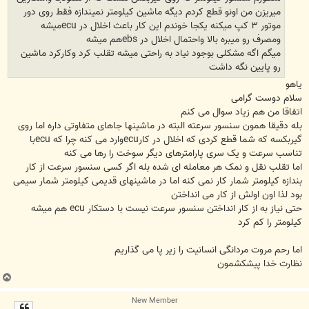
میریزن من اونو قطع کردم دیگه ماشین کیلومتر نمیندازه فقط روی دور
موتور ۳ کپ میکنه یکجا خوندم این کار باعث اخلال در ecuمیشه
ومصرف رو میبره بالا واحتمال اخلال در ebsهم میشه
میگم اگه مشکلی بوجود نیاد به راحتی میشه تقلب کرد وکارکرد ماشین
رو پایین نگه داشت
یاهو
سلام دوست گرامی
اتفاقا من هم زیاد سوال می کنم
بله دقیقا همون سنسور سرعته البته در ماشینها جاهای متفاوتی داره اما روی
گیربکسه که شما قطع کردی که اخلال در کارecuوارد می کنه چرا که ecuبا
تناسب سرعت و یک سری پارامترهای دیگر سوخت را رها می کنه
اما تقلب نقل و نمک هر معامله ای شده بله اگر کسی سنسور سرعت از کار
بندازه کیلومتر شمار کار نمی کنه اما در ماشینهای قدیمی کیلومتر شمار سیمی
بود لذا اون اولش از کار می انداختن
حتی نیاز به از کار انداختن سنسور سرعت نیست با دستکار ecu هم میشه
کیلومتر را کم کرد
اما رحم مروت مردانگی انسانیت را زیر پا می گذاریم
نظارت خدا پیشکشمون
ب
ا
New Member
ل