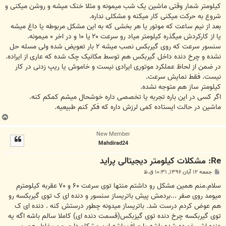
کیلومتر شمار وقتی ماشین یک شب میمونه و مثلا خنک میشه و روشن میکنی و
شروع به حرکت میکنی کار میکنه و مشکلی نداره.
بعد از نیم ساعت که موتور یا هر بخشی که به این مشکل مربوطه یا داغ میشه
یا از کارکردش میگذره کیلومتر میاد رو سرعت ۲۰ یا ۱۰ و در اخر ۰ میمونه.
سنسور سرعت که روی گیربکس نصب میشه ۲ بار تعویض شده ولی مسله حل
نشده و چرخ دنده داخل گیربکس هم توسط مکانیک چک شده که عاری از ایراده.
در ضمن از لحاظ عملکرد موتوری ایرادی نیست و خاموش یا ریپ زدنی در کار
نیست. فقط نمایش سرعت.
کیلومتر ساز هم متوجه نشده.
اگر کسی در این باره تجربه یا تخصصی داره خوشحال میشم کمکم کنه.
ماشین در حالت ایستاده کمی لرزش داره که فکر کنم طبیعیه.
ب
ا
New Member
ل
Mahdirad24
ا
Re: مشکلات کیلومتر دیجیتالی پراید
پ
جمعه ۱۲ آبان ۱۳۹۶, ۱۰:۳۱ ق.ظ
س
ت
سلام.منم همین مشکل رو داشتم منتها توی سرعت ۶۰ و ۷۰ عقربه کیلومترم
میومد روی صفر ...بردمش پیش باتریساز سنسور و دنده ای ک توی گیربکسه رو
هم عوض کردم درست شد. باتریساز میدونه چطور درستش کنه . دنده ای ک
توی گیربکسه چرخ دنده توی گیزبکس(قسمت دنده ای) کاملا سالم باشه اگه یه