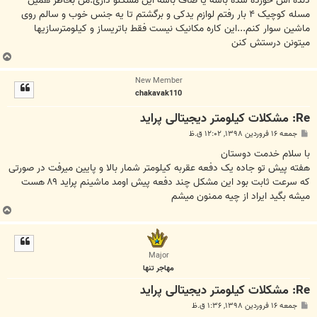
دنده اش خورده شده باشه یا صاف باشه این مشکلو داری.من بخاطر همین
مسله کوچیک ۴ بار رفتم لوازم یدکی و برگشتم تا یه جنس خوب و سالم روی
ماشین سوار کنم...این کاره مکانیک نیست فقط باتریساز و کیلومترسازیها
میتونن درستش کنن
ب
ا
New Member
ل
chakavak110
ا
Re: مشکلات کیلومتر دیجیتالی پراید
پ
جمعه ۱۶ فروردین ۱۳۹۸, ۱۲:۰۲ ق.ظ
س
ت
با سلام خدمت دوستان
هفته پیش تو جاده یک دفعه عقربه کیلومتر شمار بالا و پایین میرفت در صورتی
که سرعت ثابت بود این مشکل چند دفعه پیش اومد ماشینم پراید ۸۹ هست
میشه بگید ایراد از چیه ممنون میشم
ب
ا
ل
ا
Major
مهاجر تنها
Re: مشکلات کیلومتر دیجیتالی پراید
پ
جمعه ۱۶ فروردین ۱۳۹۸, ۱:۳۶ ق.ظ
س