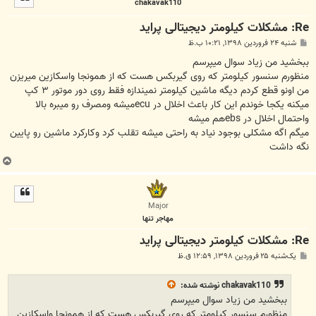
chakavak110
ا
Re: مشکلات کیلومتر دیجیتالی پراید
پ
شنبه ۲۴ فروردین ۱۳۹۸, ۱۰:۲۱ ب.ظ
س
ت
ببخشید من زیاد سوال میپرسم
منظورم سنسور کیلومتر که روی گیربکس هست که از همونجا واسکازین میریزن
من اونو قطع کردم دیگه ماشین کیلومتر نمیندازه فقط روی دور موتور ۳ کپ
میکنه یکجا خوندم این کار باعث اخلال در ecuمیشه ومصرف رو میبره بالا
واحتمال اخلال در ebsهم میشه
میگم اگه مشکلی بوجود نیاد به راحتی میشه تقلب کرد وکارکرد ماشین رو پایین
نگه داشت
ب
ا
ل
ا
Major
مهاجر تنها
Re: مشکلات کیلومتر دیجیتالی پراید
پ
یک‌شنبه ۲۵ فروردین ۱۳۹۸, ۱۲:۵۹ ق.ظ
س
ت
chakavak110
نوشته شده:
ببخشید من زیاد سوال میپرسم
منظورم سنسور کیلومتر که روی گیربکس هست که از همونجا واسکازین