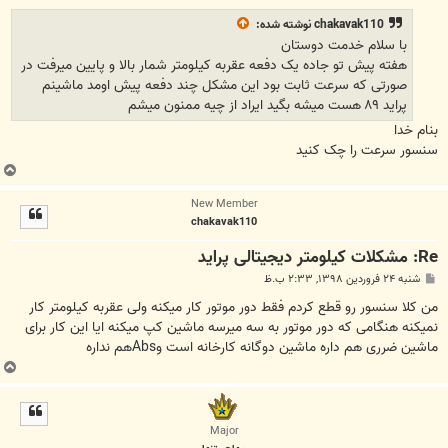
ت
chakavak110
نوشته شده:
با سلام خدمت دوستان
هفته پیش تو جاده یک دفعه عقربه کیلومتر شمار بالا و پایین میرفت در
صورتی که سرعت ثابت بود این مشکل چند دفعه پیش اومد ماشینم
پراید ۸۹ هست میشه بگید ایراد از چیه ممنون میشم
بنام خدا
سنسور سرعت را چک کنید
ب
ا
New Member
ل
chakavak110
ا
Re: مشکلات کیلومتر دیجیتالی پراید
پ
شنبه ۲۴ فروردین ۱۳۹۸, ۲:۳۳ ب.ظ
س
ت
من کلا سنسور رو قطع کردم فقط دور موتور کار میکنه ولی عقربه کیلومتر کار
نمیکنه هنگامی که دور موتور به سه میرسه ماشین کپ میکنه ایا این کار برای
ماشین ضرری هم داره ماشین دوگانه کارخانه است وAbsهم نداره
ب
ا
ل
ا
Major