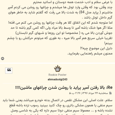
ت
با عرض سلام و ادب خدمت همه دوستان و اساتید محترم
چند وقتی بود که وقتی وارد تونل ها میشدم و چراغها رو روشن می کردم آمپر
ماشینم ( پراید مدل 84) به شدت بالا می رفت که گفتم شاید به خاطر هوای
گرم داخل تونل باشد .
اما متوجه شدم که این اتفاق کلا هر وقت چراغها رو روشن می کنم می افته!
مثلا اگر هوا خنک باشه آمپر تا وسط بالا میاد ولی اگه کمی گرم باشه تا حد
جوش آوردن بالا می ره ( مخصوصا تو این روزها و شبهای گرم تابستان)
تقریبا خیلی سریع هم آمپر بالا میره ، به طوری که میتونم حرکتش رو با چشم
ببینم!
دلیل این موضوع چیه؟!
ممنون میشم راهنمایی بفرمایید.
ب
ا
ل
ا
Rookie Poster
ahmadsolgi243
Re: بالا رفتن آمپر پراید با روشن شدن چراغهای ماشین!!!!
پ
سه‌شنبه ۲۴ مرداد ۱۳۹۶, ۲:۲۶ ب.ظ
س
ت
سلام. علت اصلی این مشکل نقص در اتصال بدنه خودرو میباشد.یعنی شما باید
سیم منفی یا همون مشکی باتری رو چک کنید ببینید رسوب نزده باشه قطع
نشده باشه و ... معمولا سیم منفی دوتا سیم داره که یکی به شاسی وصل