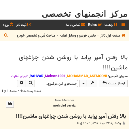
مرکز انجمنهای تخصصی
راهنما
Rules
تماس با ما
ثبت نام
ورود
ج
صفحه اول تالار
بخش خودرو و وسايل نقليه
مباحث فنی و تخصصی خودرو
س
ت
بالا رفتن آمپر پراید با روشن شدن چراغهای
ج
ماشین!!!!
و
مدیران انجمن:
MOHAMMAD_ASEMOONI
,
Mohsen1001
,
RAHVAR
,
شوراي نظارت
جستجو
جستجوی پیش
ارسال پست
تعداد پست ها:4 • صفحه
1
از
1
New Member
mehrdad parviz
بالا رفتن آمپر پراید با روشن شدن چراغهای ماشین!!!!
پ
یک‌شنبه ۲۲ مرداد ۱۳۹۶, ۱۲:۰۲ ق.ظ
س