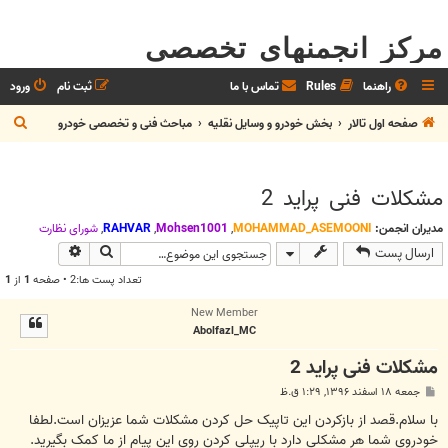
مرکز انجمنهای تخصصی
راهنما
Rules
تماس با ما
ثبت نام
ورود
ج
صفحه اول تالار
بخش خودرو و وسايل نقليه
مباحث فنی و تخصصی خودرو
س
ت
مشکلات فنی پراید 2
ج
و
مدیران انجمن:
MOHAMMAD_ASEMOONI
,
Mohsen1001
,
RAHVAR
,
شوراي نظارت
جستجو
جستجوی پیش
ارسال پست
تعداد پست ها:2 • صفحه
1
از
1
New Member
Abolfazl_MC
مشکلات فنی پراید 2
پ
جمعه ۱۸ اسفند ۱۳۹۶, ۱:۲۹ ق.ظ
س
ت
با سلام.قصد از بازکردن این تاپیک حل کردن مشکلات شما عزیزان است.لطفا
خودروی شما هر مشکلی دارد با ریپلی کردن روی این پیام از ما کمک بگیرید.