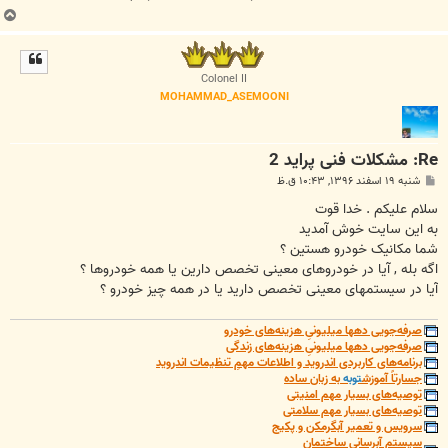
ب
ا
ل
ا
Colonel II
MOHAMMAD_ASEMOONI
Re: مشکلات فنی پراید 2
پ
شنبه ۱۹ اسفند ۱۳۹۶, ۱۰:۴۳ ق.ظ
س
ت
سلام علیکم . خدا قوت
به این سایت خوش آمدید
شما مکانیک خودرو هستین ؟
اگه بله , آیا در خودروهای معینی تخصص دارین یا همه خودروها ؟
آیا در سیستمهای معینی تخصص دارید یا در همه چیز خودرو ؟
صرفه‌جویی دهها میلیونیِ هزینه‌های خودرو
صرفه‌جویی دهها میلیونیِ هزینه‌های زندگی
برنامه‌های کاربردی اندروید و اطلاعات مهمِ تنظیمات اندروید
جسارتاً آموزش
توبه
به زبان ساده
توصیه‌های بسیار مهم امنیتی
توصیه‌های بسیار مهم سلامتی
سرویس و تعمیر آبگرمکن و پکیج
سیستم آبرسانی ساختمان