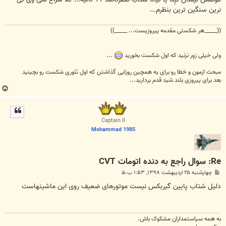
نرین سنگین ترین بنظرم...
((_____هر شکستی مقدمه پیروزیست... _____))
ولی خیلی زور نزنید که اول شکست بخورید
...
مبحث ازمون و خطا رو برای یه همچین روزایی گذاشتن که اول تئوری شکست رو بچینید
بعد برای پیروزی بلند شید قدم بردارید...
ب
ا
ل
ا
Captain II
Mohammad 1985
Re: سوال راجع به دنده اتومات CVT
پ
چهارشنبه ۲۵ اردیبهشت ۱۳۹۸, ۱:۵۳ ب.ظ
س
ت
دلیل شتاب پایین گیربکس نیست موتورهای ضعیف روی این ماشینهاست
به همه سياستمداران مشکوک باش.