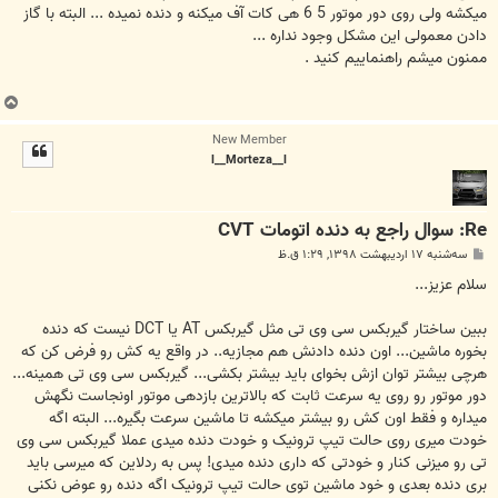
میکشه ولی روی دور موتور 5 6 هی کات آف میکنه و دنده نمیده ... البته با گاز
دادن معمولی این مشکل وجود نداره ...
ممنون میشم راهنماییم کنید .
ب
ا
New Member
ل
l__Morteza__l
ا
Re: سوال راجع به دنده اتومات CVT
پ
سه‌شنبه ۱۷ اردیبهشت ۱۳۹۸, ۱:۲۹ ق.ظ
س
ت
سلام عزیز...
ببین ساختار گیربکس سی وی تی مثل گیربکس AT یا DCT نیست که دنده
بخوره ماشین... اون دنده دادنش هم مجازیه.. در واقع یه کش رو فرض کن که
هرچی بیشتر توان ازش بخوای باید بیشتر بکشی... گیربکس سی وی تی همینه...
دور موتور رو روی یه سرعت ثابت که بالاترین بازدهی موتور اونجاست نگهش
میداره و فقط اون کش رو بیشتر میکشه تا ماشین سرعت بگیره... البته اگه
خودت میری روی حالت تیپ ترونیک و خودت دنده میدی عملا گیربکس سی وی
تی رو میزنی کنار و خودتی که داری دنده میدی! پس به ردلاین که میرسی باید
بری دنده بعدی و خود ماشین توی حالت تیپ ترونیک اگه دنده رو عوض نکنی