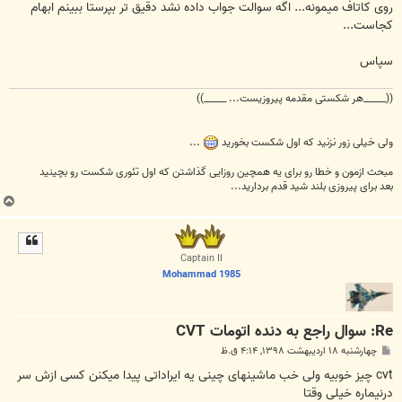
روی کاتاف میمونه... اگه سوالت جواب داده نشد دقیق تر بپرستا ببینم ابهام
کجاست...
سپاس
((_____هر شکستی مقدمه پیروزیست... _____))
ولی خیلی زور نزنید که اول شکست بخورید
...
مبحث ازمون و خطا رو برای یه همچین روزایی گذاشتن که اول تئوری شکست رو بچینید
بعد برای پیروزی بلند شید قدم بردارید...
ب
ا
ل
ا
Captain II
Mohammad 1985
Re: سوال راجع به دنده اتومات CVT
پ
چهارشنبه ۱۸ اردیبهشت ۱۳۹۸, ۴:۱۴ ق.ظ
س
ت
cvt چیز خوبیه ولی خب ماشینهای چینی یه ایراداتی پیدا میکنن کسی ازش سر
درنیماره خیلی وقتا