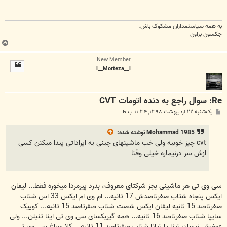
به همه سياستمداران مشکوک باش.
جکسون براون
ب
ا
New Member
ل
l__Morteza__l
ا
Re: سوال راجع به دنده اتومات CVT
پ
یک‌شنبه ۲۲ اردیبهشت ۱۳۹۸, ۱۱:۳۴ ب.ظ
س
ت
Mohammad 1985
نوشته شده:
cvt چیز خوبیه ولی خب ماشینهای چینی یه ایراداتی پیدا میکنن کسی
ازش سر درنیماره خیلی وقتا
سی وی تی هر ماشینی بجز شرکتای معروف، بدرد پیرمردا میخوره فقط... لیفان
ایکس پنجاه شتاب صفرتاصدش 17 ثانیه... ام وی ام ایکس 33 اس شتاب
صفرتاصد 15 ثانیه لیفان ایکس شصت شتاب صفرتاصد 15 ثانیه... کوییک
سایپا شتاب صفرتاصد 16 ثانیه... همه گیربکسای سی وی تی اینا تنبلن... ولی
عوضش نیسان تیِنا یا تیانا شتاب صفرتاصد 11 ثانیه... کلا سراغ سی وی تی