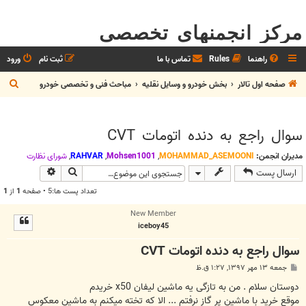
مرکز انجمنهای تخصصی
راهنما
Rules
تماس با ما
ثبت نام
ورود
ج
صفحه اول تالار
بخش خودرو و وسايل نقليه
مباحث فنی و تخصصی خودرو
س
ت
سوال راجع به دنده اتومات CVT
ج
و
مدیران انجمن:
MOHAMMAD_ASEMOONI
,
Mohsen1001
,
RAHVAR
,
شوراي نظارت
جستجو
جستجوی پیش
ارسال پست
تعداد پست ها:5 • صفحه
1
از
1
New Member
iceboy45
سوال راجع به دنده اتومات CVT
پ
جمعه ۱۳ مهر ۱۳۹۷, ۱:۲۷ ق.ظ
س
ت
دوستان سلام . من به تازگی یه ماشین لیفان x50 خریدم
موقع خرید با ماشین پر گاز نرفتم ... الا که تخته میکنم به ماشین معکوس