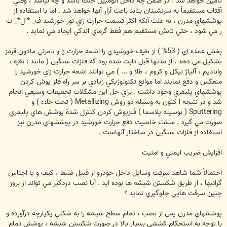
تأمين خواهد شد . در ضمن چه داخل اتومبيل خنك باشد و چه نباشد ، وقتي
آفتاب مستقيماً‌ به سرنشينان بتابد باعث آزار آنها خواهد شد . اما با استفاده از
پوششهاي مدرن ، به علت آنكه اكثر قسمت حرارت زاي نور خورشيد ف_ * ل*_ ت
ر مي شود ، حتي تابش مستقيم هم فقط گرماي اندكي ايجاد مي نمايد .
بخش عمده اي ( 53% ) از طيف خورشيدي را اشعه حرارت زا و نامرئي مادون قرمز
تشكيل مي دهد . از مدتها قبل ثابت شده بود كه فلزات سنگين ( مانند : نقره ،
واناديم ، آلياژ نيكل و كروم ، طلا و ... ) مي توانند اشعه حرارت زاي خورشيد را
منعكس و دفع نمايند اما موانع تكنولوژيكي زيادي بر سر راه فلز پوش كردن
پوششهاي پليمري وجود داشت . براي حل اين مشكلات تحقيقات وسيعي انجام
شد و در نتيجه ا كنون به وسيله دو روش Metallizing ( تحت خلاء ) و
Sputtering ( بوسيله پلاسما ) فلزپوش كردن كنترل شدة پوشش هاي پليمري
صورت مي گيرد . منشاء خاصيت دفع حرارت خورشيد در پوششهاي مدرن نيز
استفاده از فلزات سنگين در ساختار آنهاست .
افزايش ضريب ايمني و امنيت
احتمالاً شما شاهد سرقت وسايل داخل خودرو از قبيل ضبط ، كيف و يا اجناس
گرانبها ، از طريق شكستن شيشه ها بوده ايد . آيا نصب دزدگير مي تواند از بروز
چنين سرقت هايي جلوگيري نمايد ؟
پوششهاي مدرن پس از نصب ، تمام سطح شيشه را به شكلي يكپارچه درآورده و
با توجه به استحكام كششي بسيار بالا در صورت شكستن شيشه ، پوشش تمام