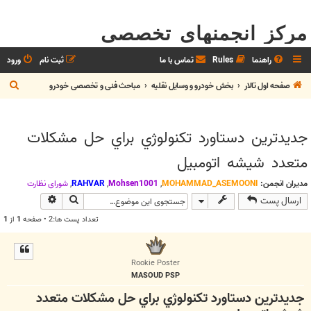
مرکز انجمنهای تخصصی
راهنما
Rules
تماس با ما
ثبت نام
ورود
ج
صفحه اول تالار
بخش خودرو و وسايل نقليه
مباحث فنی و تخصصی خودرو
س
ت
جديدترين دستاورد تكنولوژي براي حل مشكلات
ج
متعدد شيشه اتومبيل
و
مدیران انجمن:
MOHAMMAD_ASEMOONI
,
Mohsen1001
,
RAHVAR
,
شوراي نظارت
جستجو
جستجوی پیش
ارسال پست
تعداد پست ها:2 • صفحه
1
از
1
Rookie Poster
MASOUD PSP
جديدترين دستاورد تكنولوژي براي حل مشكلات متعدد