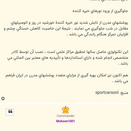
جلوگيري از ورود نورهاي خيره كننده
پوششهاي مدرن از تابش شديد نور خيره كنندة خورشيد در روز و اتومبيلهاي
مقابل در شب جلوگيري مي نمايند . نتيجة اين خاصيت كاهش خستگي چشم و
افزايش تمركز هنگام رانندگي مي باشد .
اين تكنولوژي حاصل سالها تحقيق مراكز علمي است ، نصب آن توسط كادر
متخصص انجام شده و داراي استانداردها و تأييديه هاي معتبر بين المللي مي
باشد .
هم اكنون نيز امكان بهره گيري از مزاياي متعدد پوششهاي مدرن در ايران فراهم
مي باشد .
منبع: sportcarsonl
ب
ا
ل
ا
Commander
Mohsen1001