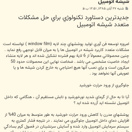
شيشه اتومبيل
پ
شنبه ۲۷ آبان ۱۳۸۵, ۱۲:۵۱ ب.ظ
س
جديدترين دستاورد تكنولوژي براي حل مشكلات
ت
متعدد شيشه اتومبيل
امروزه توسعه فن آوري توليد پوششهاي چند لايه (window film ) توانسته است
مشكلات متعدد كاربرد شيشه در اتومبيل ها را به ميزان قابل توجهي رفع نمايد .
چنين محصولاتي معمولاً‌ از 6 لاية بهم فشرده تشكيل شده اند و هر لايه منشاء
ايجاد خاصيت مشخصي مي باشد . ضخامت نهايي اين محصولات حدود 50
ميكرون است و براي نصب آنها هيچ احتياجي به خارج كردن شيشه ها و يا
تعويض آنها نخواهد بود .
جلوگيري از ورود حرارت خورشيد
آيا تا به حال از گرماي شديد نورخورشيد و تابش مستقيم آن ، هنگامي كه داخل
اتومبيل نشسته ايد آزرده شده ايد ؟
پوششهاي مدرن با كاهش ورود حرارت خورشيد به طور متوسط به ميزان 40% از
افزايش دماي داخل اتومبيل جلوگيري مي نمايند . در نتيجه فشار كمتري به
سيستم سرمايش اتومبيل وارد شده و آسايش سرنشينان در فصول گرم بسادگي