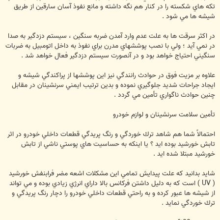
تكه هاي شكسته را در كنار هم نگه داشته و مانع نفوذ آسان سارقين از طريق
شيشه ها مي شود .
در اكثر سرقت ها به علت عدم وارد آمدن ضربه سنگين ، سيستم دزدگير به صدا
در نمي آيد ؛ ولي با نصب پوششهاي مدرن براي نفوذ به داخل اتومبيل به ضربات
سنگيني احتياج خواهد بود و در آنصورت سيستم دزدگير فعال خواهد شد .
علاوه بر مزيت فوق در حوادث رانندگي نيز اين پوششها از پراكندگي شيشه و
ايجاد جراحات شديد جلوگيري نموده و بدين ترتيب ايمني سرنشينان در مقابل
چنين حوادث ناگواري تأمين مي گردد .
تأمين سلامت سرنشينان و لوازم خودرو
احتمالاً‌ شما هم شاهد ترك خوردگي و رنگ پريدگي قطعات داخلي خودرو در اثر
تابش خورشيد بوده ايد ؟ يا اينكه به حساسيت هاي پوستي ناشي از تابش
خورشيد مبتلا شده ايد .
شايد بدانيد كه علت پيدايش تمامي اين مشكلات اشعه مضر فرابنفش خورشيد
( UV ) است كه به دليل داشتن فركانس بالا داراي انرژي زيادي بوده و مي تواند
از شيشه ها عبور كرده و به راحتي قطعات داخلي خودرو را دچار رنگ پريدگي و
ترك خوردگي نمايد .