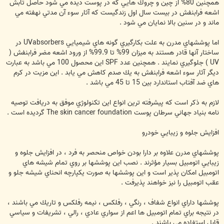
همچنين 80% از چين و چروك هايي كه در پوست ديده مي شود حاصل تابش
اشعه فرابنفش در بيست سال اول زندگيست كه آثار سوء ‌آن مدتي نهفته مي
ماند و در سنين بالا نمايان مي شود .
اما پوششهاي مدرن به علت بكارگيري گونه هاي شيميايي UVabsorbers در
ساختار آنها قادر هستند به ميزان 99% تا 99.9% از ورود اشعه مضر فرابنفش (
UV ) جلوگيري نمايند . همچنين عدد SPF اين محصول 100 مي باشد به عبارت
ديگر آثار سوء اشعه فرابنفش به يك صدم كاهش مي يابد . اين مزيت در كرم
هاي ضد آفتاب استاندارد بين 15 تا 45 مي باشد .
لازم به ذكر است كه پيشرفته ترين انواع اين تكنولوژي موفق به دريافت توصيه
نامه بنياد جهاني سرطان پوست The skin cancer foundation گرديده است .
افزايش جلوه و زيبايي خودرو
پوششهاي مدرن علاوه بر دارا بودن خواص منحصر به فرد ، در افزايش جلوه و
زيبايي اتومبيل بسيار مؤثرند . نصب اين پوششها بر روي تمام شيشه هاي
اتومبيل امكان پذير است و اين پوششها به صورت يكپارچه انحناي شيشه جلو و
عقب اتومبيل را نيز خواهند پذيرفت .
پوششها داراي انواع شفاف ، رنگي ، رفلكس ، نيمه رفلكس و تاريك مي باشند ،
در نتيجه براي تمام اتومبيل ها اعم از سواري عادي ، رالي ، تشريفات و سياسي
قابل استفاده مي باشند .