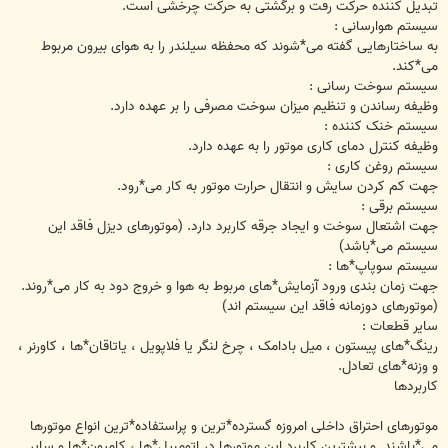
تبدیل کننده حرکت رفت و برگشتی به حرکت چرخشی است.
سیستم هوارسانی :
به ساختارهایی گفته می*شوند که محفظه سیلندر را به هوای بیرون مربوط
می*کند.
سیستم سوخت رسانی :
وظیفه رساندن و تنظیم میزان سوخت مصرفی را بر عهده دارد.
سیستم خنک کننده :
وظیفه کنترل دمای کاری موتور را به عهده دارد.
سیستم روغن کاری :
جهت کم کردن سایش و انتقال حرارت موتور به کار می*رود.
سیستم برقی :
جهت اشتعال سوخت و ایجاد جرقه کاربرد دارد. (موتورهای دیزل فاقد این
سیستم می*باشد)
سیستم سوپاپ*ها :
جهت زمان بندی ورود آزمایش*های مربوط به هوا و خروج دود به کار می*روند.
(موتورهای دوزمانه فاقد این سیستم اند)
سایر قطعات :
رینگ*های پیستون ، میل بادامک ، چرخ لنگر یا فلاپویل ، یاتاقان*ها ، کاورنر ،
و وزنه*های تعادل.
کاربردها
موتورهای احتراق داخلی امروزه گسترده*ترین و پراستفاده*ترین انواع موتورها
می*باشند. و بیشترین کاربرد این موتورها در اتومبیل*ها ، کامیون*ها و سایر