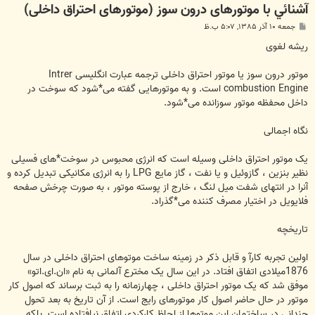
آشنائي با موتورهای درون سوز (موتورهای احتراق داخلی)
پ
جمعه ۱۰ آذر ۱۳۸۵, ۵:۰۷ ب.ظ
س
ت
ریشه لغوی
موتور درون سوز یا موتور احتراق داخلی ترجمه عبارت انگلیسی Intrer
combustion Engine است. و به موتورهایی گفته می*شود که سوخت در
داخل محفظه موتور سوزانده می*شود.
نگاه اجمالی
یک موتور احتراق داخلی وسیله است که انرژی محبوس در سوخت*های فسیلی
نظیر بنزین ، گازوئیل و یا نفت ، گاز مایع LPG را به انرژی مکانیکی تبدیل کرده و
آنرا در انتهای شفت میل لنگ ، خارج از پوسته موتور ، به صورت چرخش صفحه
فلایویل در اختیار مصرف کننده می*گذراد.
تاریخچه
اولین تجربه کارآ و قابل ذکر در زمینه ساخت موتوهای احتراق داخلی در سال
1876میلادی اتفاق افتاد. در این سال یک مخترع آلمانی به نام «ان.ای.اتو»
موفق شد که یک موتور احتراق داخلی ، چهارزمانه را به ثبت برساند که اصول کار
موتور در حال حاضر اصول کار موتورهای رایج است. از آن تاریخ به بعد تحول
چندانی در ساختمان این موتوها از لحاظ کارکردی اتفاق نیافتاده است. بلکه