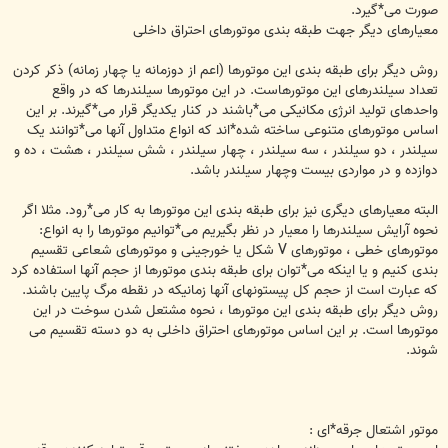
صورت می*گیرد.
معیارهای دیگر جهت طبقه بندی موتورهای احتراق داخلی
روش دیگر برای طبقه بندی این موتورها (اعم از دوزمانه یا چهار زمانه) ذکر کردن
تعداد سیلندرهای این موتورهاست. در این موتورها سیلندرها که در واقع
واحدهای تولید انرژی مکانیکی می*باشند در کنار یکدیگر قرار می*گیرند. بر این
اساس موتورهای متنوعی ساخته شده*اند که انواع متداول آنها می*توانند یک
سیلندر ، دو سیلندر ، سه سیلندر ، چهار سیلندر ، شش سیلندر ، هشت ، ده و
دوازده و در مواردی بیست وچهار سیلندر باشد.
البته معیارهای دیگری نیز برای طبقه بندی این موتورها به کار می*رود. مثلا اگر
نحوه آرایش سیلندرها را معیار در نظر بگیریم می*توانیم موتورها را به انواع:
موتورهای خطی ، موتورهای V شکل یا خورجینی و موتورهای شعاعی تقسیم
بندی کنیم و یا اینکه می*توان برای طبقه بندی موتورها از حجم آنها استفاده کرد
که عبارت است از حجم کل پیستونهای آنها زمانیکه در نقطه مرگ پایین باشند.
روش دیگر برای طبقه بندی این موتورها ، نحوه مشتعل شدن سوخت در این
موتورها است. بر این اساس موتورهای احتراق داخلی به دو دسته تقسیم می
شوند.
موتور اشتعال جرقه*ای :