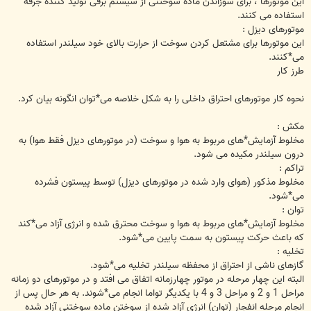
این موتورها ، برای سوزاندن ماده سوختنی از سیستم برقی تولید کننده جرقه
استفاده می کنند.
موتورهای دیزل :
این موتورها برای مشتعل کردن سوخت از حرارت بالای خود سیلندر استفاده
می*کنند.
طرز کار
نحوه کار موتورهای احتراق داخلی را به شکل خلاصه می*توان انگونه بیان کرد.
مکش :
مخلوط آزمایش*های مربوط به هوا و سوخت (در موتورهای دیزل فقط هوا) به
درون سیلندر مکیده می شود.
تراکم :
مخلوط مذکور (هوای وارد شده در موتورهای دیزل) توسط پیستون فشرده
می*شود.
توان :
مخلوط آزمایش*های مربوط به هوا و سوخت محترق شده و انرژی آزاد می*کند
که باعث حرکت پیستون به سمت پایین می*شود.
تخلیه :
گازهای ناشی از احتراق از محفظه سیلندر تخلیه می*شود.
البته این چهار مرحله در موتور چهارزمانه اتفاق می افتد و در موتورهای دو زمانه
مراحل 1 و 2 و مراحل 3 و 4 با یکدیگر تواما انجام می*شوند. به هر حال پس از
انجام مرحله انفجار (توان) انرژی آزاد شده از سوختن ماده سوختنی آزاد شده