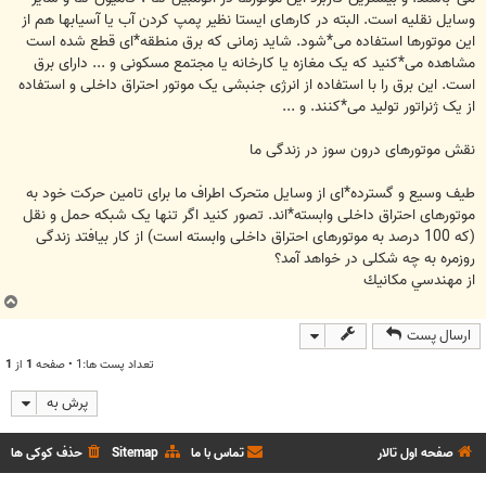
وسایل نقلیه است. البته در کارهای ایستا نظیر پمپ کردن آب یا آسیابها هم از
این موتورها استفاده می*شود. شاید زمانی که برق منطقه*ای قطع شده است
مشاهده می*کنید که یک مغازه یا کارخانه یا مجتمع مسکونی و ... دارای برق
است. این برق را با استفاده از انرژی جنبشی یک موتور احتراق داخلی و استفاده
از یک ژنراتور تولید می*کنند. و ...
نقش موتورهای درون سوز در زندگی ما
طیف وسیع و گسترده*ای از وسایل متحرک اطراف ما برای تامین حرکت خود به
موتورهای احتراق داخلی وابسته*اند. تصور کنید اگر تنها یک شبکه حمل و نقل
(که 100 درصد به موتورهای احتراق داخلی وابسته است) از کار بیافتد زندگی
روزمره به چه شکلی در خواهد آمد؟
از مهندسي مكانيك
ب
ا
ارسال پست
ل
ا
تعداد پست ها:1 • صفحه
1
از
1
پرش به
صفحه اول تالار
تماس با ما
Sitemap
حذف کوکی ها