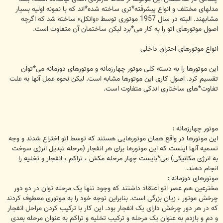
مدلهای مختلف و انواع پیشرفته*تری ساخته شده*اند که با نمونه اولیه بسیار
مشابهند. البته در سال 1957 موتوری توسط «وانکل» ساخته شد که اگرچه
اصول موتورهای اتو را به کار می*برد لیکن ساختمان آن متفاوت است.
انواع موتورهای احتراق داخلی
این موتورها را به دسته کلی موتور چهارزمانه و موتورهای دوزمانه می*توان
تقسیم کرد. اصول کاری این موتورها مشابه است. لیکن نحوه عمل آنها به علت
تفاوت*های ساختاری اندکی متفاوت است.
موتور چهارزمانه :
این موتورها در واقع همان موتورهایی هستند که توسط اتو اختراع شدند و وجه
تسمیه آنها اینست که این موتورها برای هر انفجار (مرحله تبدیل انرژی سوخت
به انرژی مکانیکی) می*بایست چهار مرحله مکش ، تراکم ، انفجار و تخلیه را
انجام دهند.
موتورهای دوزمانه :
مخترعین هم عصر اتو اعتقاد داشتند که وجود تنها یک مرحله توان در دو دور
چرخش موتور ، زیان بزرگی است. بنابراین توجه خود را به موتوری معطوف کردند
که در هر دور چرخش دارای یک انفجار بود. این کار با ترکیب کردن مراحل انفجار
و دم و بازدم به عنوان یک مرحله و ترکیب تخلیه و تراکم به عنوان مرحله بعدی