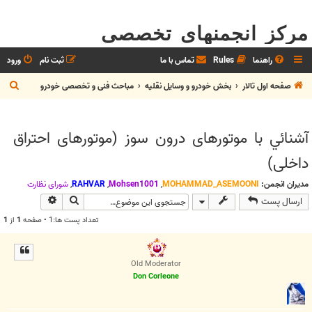
مرکز انجمنهای تخصصی
راهنما
Rules
تماس با ما
ثبت نام
ورود
ج
صفحه اول تالار
بخش خودرو و وسايل نقليه
مباحث فنی و تخصصی خودرو
س
ت
آشنائي با موتورهای درون سوز (موتورهای احتراق
ج
داخلی)
و
مدیران انجمن:
MOHAMMAD_ASEMOONI
,
Mohsen1001
,
RAHVAR
,
شوراي نظارت
جستجو
جستجوی پیش
ارسال پست
تعداد پست ها:1 • صفحه
1
از
1
Old Moderator
Don Corleone