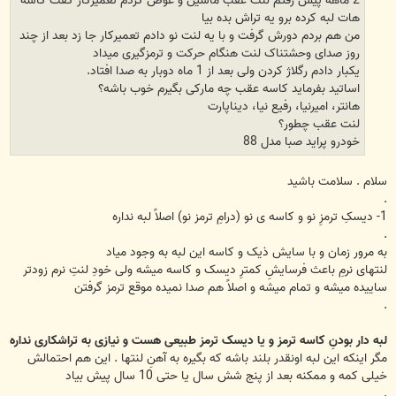
هات لبه کرده برو یه تراش بده بیا
من هم بردم دورش گرفت و با یه لنت نو دادم تعمیرکار جا زد بعد از چند
روز صدای وحشتناک لنت هنگام حرکت و ترمزگیری میداد
یکبار دادم رگلاژ کردن ولی بعد از 1 ماه دوبار به صدا افتاد.
اساتید بفرماید کاسه عقب چه مارکی بگیرم خوب باشه؟
هانتر، امیرنیا، رفیع نیا، دیناپارت
لنت عقب چطور؟
خودرو پراید صبا مدل 88
سلام . سلامت باشید
.
1- دیسکِ ترمزِ نو و کاسه ی نو (درامِ ترمز نو) اصلاً لبه نداره
.
به مرور زمان و با سایش ذیک و کاسه این لبه به وجود میاد
لنتهای نرمِ باعث فرسایشِ کمترِ دیسک و کاسه میشه ولی خودِ لنتِ نرم زودتر
ساییده میشه و تمام میشه و اصلاً هم صدا نمیده موقع ترمز گرفتن
.
لبه دار بودنِ کاسه ترمز و یا دیسک ترمز طبیعی هست و نیازی به تراشکاری نداره
مگر اینکه این لبه اونقدر بلند باشه که بگیره به آهنِ لنتها . این هم احتمالش
خیلی کمه و ممکنه بعد از پنج شش سال یا حتی 10 سال پیش بیاد
.