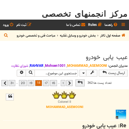
مرکز انجمنهای تخصصی
راهنما
Rules
تماس با ما
ثبت نام
ورود
ج
صفحه اول تالار
بخش خودرو و وسايل نقليه
مباحث فنی و تخصصی خودرو
س
ت
عيب يابی خودرو
ج
و
مدیران انجمن:
MOHAMMAD_ASEMOONI
,
Mohsen1001
,
RAHVAR
,
شوراي نظارت
جستجو
جستجوی پیشر
ارسال پست
صفحه
18
از
31
18
تعداد پست ها:362
…
…
31
20
19
17
16
1
قبلی
بعدی
Colonel II
MOHAMMAD_ASEMOONI
Re: عيب يابی خودرو