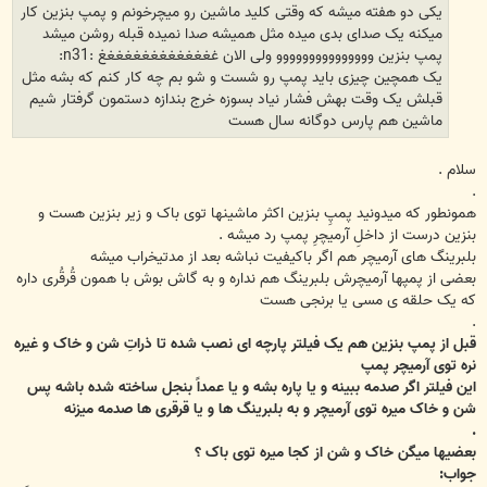
یکی دو هفته میشه که وقتی کلید ماشین رو میچرخونم و پمپ بنزین کار
میکنه یک صدای بدی میده مثل همیشه صدا نمیده قبله روشن میشد
پمپ بنزین ووووووووووووووو ولی الان غغغغغغغغغغغغغغ :n31:
یک همچین چیزی باید پمپ رو شست و شو بم چه کار کنم که بشه مثل
قبلش یک وقت بهش فشار نیاد بسوزه خرج بندازه دستمون گرفتار شیم
ماشین هم پارس دوگانه سال هست
سلام .
.
همونطور که میدونید پمپِ بنزین اکثر ماشینها توی باک و زیر بنزین هست و
بنزین درست از داخلِ آرمیچرِ پمپ رد میشه .
بلبرینگ های آرمیچر هم اگر باکیفیت نباشه بعد از مدتیخراب میشه
بعضی از پمپها آرمیچرش بلبرینگ هم نداره و به گاش بوش با همون قُرقُری داره
که یک حلقه ی مسی یا برنجی هست
.
قبل از پمپ بنزین هم یک فیلتر پارچه ای نصب شده تا ذراتِ شن و خاک و غیره
نره توی آرمیچر پمپ
این فیلتر اگر صدمه ببینه و یا پاره بشه و یا عمداً بنجل ساخته شده باشه پس
شن و خاک میره توی آرمیچر و به بلبرینگ ها و یا قرقری ها صدمه میزنه
.
بعضیها میگن خاک و شن از کجا میره توی باک ؟
جواب: