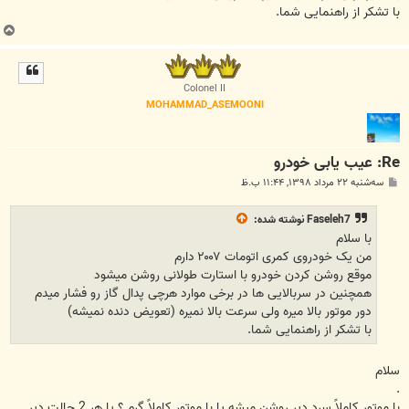
با تشکر از راهنمایی شما.
ب
ا
ل
ا
Colonel II
MOHAMMAD_ASEMOONI
Re: عيب يابی خودرو
پ
سه‌شنبه ۲۲ مرداد ۱۳۹۸, ۱۱:۴۴ ب.ظ
س
ت
Faseleh7
نوشته شده:
با سلام
من یک خودروی کمری اتومات ۲۰۰۷ دارم
موقع روشن کردن خودرو با استارت طولانی روشن میشود
همچنین در سربالایی ها در برخی موارد هرچی پدال گاز رو فشار میدم
دور موتور بالا میره ولی سرعت بالا نمیره (تعویض دنده نمیشه)
با تشکر از راهنمایی شما.
سلام
.
با موتور کاملاً سرد دیر روشن میشه یا با موتور کاملاً گرم ؟ یا هر 2 حالت دیر