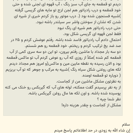
دیدم تو قمقمه به جای آب سبز رنگ ، آب قهوه ای لجنی شده و حتی
خود قمقمه و درب رادیاتور هم لجن لزج تو مایه های گریسی گرفته
)شبیه فسنجون شده بود (. درب موتور رو باز کردم خبری از شیره ای
شدن که نشان از سوختن واشر سر سیلندر باشه نبود.
حتی درب رادیاتور هم شیره ای رنگ نبود
فقط لجن قهوه ای گریسی شکل بود.
احتمال دادم آب رادیاتور فاسد شده باشه. رفتم عوضش کردم و ۲۵ در
صد ضد یخ ترکیب کردم و ریختم. خود قمقمه رو هم شستم.
دو سه بار مجداد با ماشین رفتم بیرون، تو این دو سه سری کمی از آب
قمقمه کم شده )مثلاً از روزی که آب رو عوض کردم آب تو ماکس قمقمه
بود و الان رسیده به نقطه مابین مین و ماکس(و امروز هم مجداد دیدم
لکه های روغنی شکل سیاه رنگ )شبیه به مرکب و جوهر که تو آب بریزیم
( دوباره تو قمقمه اومده.
به نظرتون مشکل ماشین من از کجاست.
از یه نفر پرسیدم گفت ممکنه، لوله های آب که گیربکس رو خنک می کنه
پوسیده شده باشه. و اون لکه ها مال روغن گیربکس باشه.
نظر شما چیه ؟
مشکل از کجاست و چقدر هزینه داره!
سلام
إن شاء الله به زودی در حد اطلاعاتم پاسخ میدم