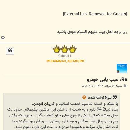
[External Link Removed for Guests]
زیر پرچم اهل بیت علیهم السلام موفق باشید
ب
ا
ل
ا
Colonel II
MOHAMMAD_ASEMOONI
Re: عيب يابی خودرو
پ
شنبه ۱۹ مرداد ۱۳۹۸, ۸:۵۰ ق.ظ
س
ت
نبی6
نوشته شده:
با سلام و خسته نباشید خدمت اساتید و کاربران انجمن.
بنده تیبا2 94 دارم و به شدت از داشتن این ماشین پشیمانم. حدود یک
سال میشه که ترمز یکی از چرخ های جلو کاملا درگیره . جوری که وقتی
پام رو رو پدال ترمز میذارم و برمیدارم پیستون سرجاش برنمیگرده و به
لنت فشار وارد میکنه و همونجا میمونه تا لنت اون طرف تموم بشه.