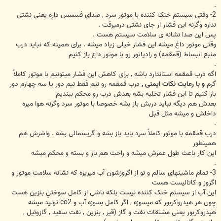
.
2- وقتی سیستم خنک کننده با موتور سرد , صدای فسسس داره یعنی نشتی
نداره وگرنه این فشار از جای نشتی درمیرفت .
پس این صدا نشانه ی سلامت سیستم هست .
وقتی موتور داغ میشه این فشار خیلی زیاد میشه . برای همینه که نباید درب
منبع انبساط (قمقمه) و رادیاتور رو با موتور داغ باز کنیم
.
اگه درب قمقمه استاندارد باشه , برای کاهش این فشار میتونیم با موتور کاملاً
گرم
و با رعایت نکات ایمنی ,
درب قمقمه رو نیم فقط نیم دور یا سه چهارم دور
باز کنیم تا این فشار تخلیه بشه بعدش درب رو محکم ببندیم
بعدش هم دیگه نباید دربش باز بشه خصوصا با موتور سرد وگرنه هوا میره
داخلش و میشه مثل قبل
.
درب قمقمه با موتور کاملاً سرد باید باز بشه و گریسمالی بشه . واشرش هم
همینطور
این کار باعث طول عمرش میشه و راحت هم باز و بسته و محکم میشه
.
3- تمام ماشینهای سالم و نو از اگزوزشون آب میریزه که نشانه سلامت موتور و
اگزوز و کاتالیست هست
این آب از سیستم خنک کننده نیست بلکه ناشی از کامل سوختنِ بنزین هست
چون هر هیدروکربور که میسوزه , اگر کامل بسوزه آب و co2 تولید میشه
هیدروکربور یعنی مشتقات نفت و گاز (قیر , بنزین , نفت سفید , گازوئیل ,