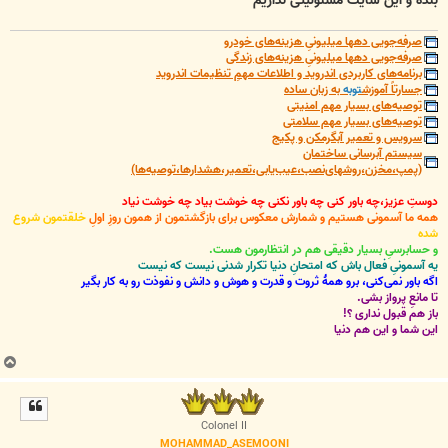
بنده و این سایت مسئولیتی نداریم
صرفه‌جویی دهها میلیونیِ هزینه‌های خودرو
صرفه‌جویی دهها میلیونیِ هزینه‌های زندگی
برنامه‌های کاربردی اندروید و اطلاعات مهمِ تنظیمات اندروید
جسارتاً آموزش
توبه
به زبان ساده
توصیه‌های بسیار مهم امنیتی
توصیه‌های بسیار مهم سلامتی
سرویس و تعمیر آبگرمکن و پکیج
سیستم آبرسانی ساختمان
(پمپ،مخزن،روشهای‌نصب،عیب‌یابی،تعمیر،هشدارها،توصیه‌ها)
دوستِ عزیز،چه باور کنی چه باور نکنی چه خوشت بیاد چه خوشت نیاد
همه ما آسمونی هستیم و شمارش معکوس برای بازگشتمون از همون روزِ اولِ
خلقتمون شروع
شده
و حسابرسیِ بسیار دقیقی هم در انتظارمون هست.
یه آسمونیِ فعال باش که امتحانِ دنیا تکرار شدنی نیست که نیست
اگه باور نمی‌کنی، برو همۀ ثروت و قدرت و هوش و دانش و نفوذت رو به کار بگیر
تا مانعِ پرواز بشی.
باز هم قبول نداری ؟!
این شما و این هم دنیا
ب
ا
ل
ا
Colonel II
MOHAMMAD_ASEMOONI