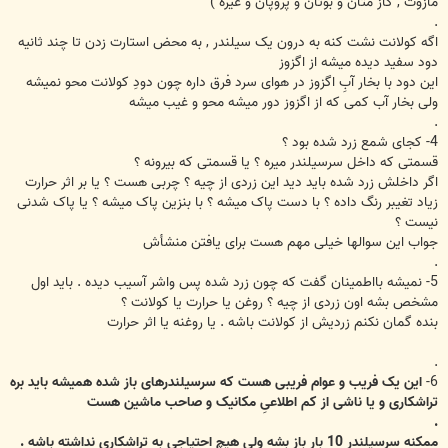
مازوت , گاز متان و بوتان و پروپان و غیره )
.
اگه کولانت نشت کنه به درون یک سیلندر , به محض استارت زدن تا چند ثانیه
دود سفید دیده میشه از اگزوز
این دود با بخار آبِ اگزوز در هوای سرد فرق داره چون دودِ کولانت محو نمیشه
ولی بخار آب کمی که از اگزوز دور میشه محو و غیب میشه
.
4- کجای شمع زرد شده بود ؟
قسمتی که داخل سرسیلندر میره ؟ یا قسمتی که بیرونه ؟
اگر داخلش زرد شده باید دید این زردی از چیه ؟ چربی هست ؟ یا بر اثر حرارت
زیاد تغیبر رنگ داده ؟ با دست پاک میشه ؟ با بنزین پاک میشه ؟ یا پاک شدنی
نیست ؟
جواب این سوالها خیلی مهم هست برای یافتن منشأش
.
5- نمیشه بااطمینان گفت که چون زرد شده پس واشر آسیب دیده . باید اول
مشخص بشه اون زردی از چیه ؟ روغن یا حرارت یا کولانت ؟
بنده گمان نکنم زردیش از کولانت باشه . یا روغنه یا اثر حرارت
.
6-
این یک فریب و عوام فریبی هست که سرسیلندرهای باز شده همیشه باید بره
تراشکاری و یا ناشی از کم اطلاعیِ مکانیک و صاحب ماشین هست
.
ممکنه سرسیلندر 10 بار باز بشه ولی هیچ احتیاجی به تراشکاری نداشته باشه .