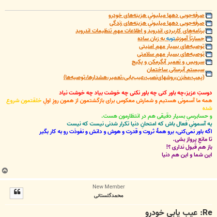
صرفه‌جویی دهها میلیونیِ هزینه‌های خودرو
صرفه‌جویی دهها میلیونیِ هزینه‌های زندگی
برنامه‌های کاربردی اندروید و اطلاعات مهمِ تنظیمات اندروید
جسارتاً آموزش
توبه
به زبان ساده
توصیه‌های بسیار مهم امنیتی
توصیه‌های بسیار مهم سلامتی
سرویس و تعمیر آبگرمکن و پکیج
سیستم آبرسانی ساختمان
(پمپ،مخزن،روشهای‌نصب،عیب‌یابی،تعمیر،هشدارها،توصیه‌ها)
دوستِ عزیز،چه باور کنی چه باور نکنی چه خوشت بیاد چه خوشت نیاد
همه ما آسمونی هستیم و شمارش معکوس برای بازگشتمون از همون روزِ اولِ
خلقتمون شروع
شده
و حسابرسیِ بسیار دقیقی هم در انتظارمون هست.
یه آسمونیِ فعال باش که امتحانِ دنیا تکرار شدنی نیست که نیست
اگه باور نمی‌کنی، برو همۀ ثروت و قدرت و هوش و دانش و نفوذت رو به کار بگیر
تا مانعِ پرواز بشی.
باز هم قبول نداری ؟!
این شما و این هم دنیا
ب
ا
New Member
ل
محمدگلستانی
ا
Re: عيب يابی خودرو