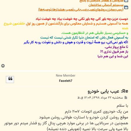
سرویس و تعمیر آبگرمکن و پکیج
سیستم آبرسانی ساختمان
(پمپ،مخزن،روشهای‌نصب،عیب‌یابی،تعمیر،هشدارها،توصیه‌ها)
دوستِ عزیز،چه باور کنی چه باور نکنی چه خوشت بیاد چه خوشت نیاد
همه ما آسمونی هستیم و شمارش معکوس برای بازگشتمون از همون روزِ اولِ
خلقتمون شروع
شده
و حسابرسیِ بسیار دقیقی هم در انتظارمون هست.
یه آسمونیِ فعال باش که امتحانِ دنیا تکرار شدنی نیست که نیست
اگه باور نمی‌کنی، برو همۀ ثروت و قدرت و هوش و دانش و نفوذت رو به کار بگیر
تا مانعِ پرواز بشی.
باز هم قبول نداری ؟!
این شما و این هم دنیا
ب
ا
New Member
ل
Faseleh7
ا
Re: عيب يابی خودرو
پ
سه‌شنبه ۲۲ مرداد ۱۳۹۸, ۱۲:۰۴ ق.ظ
س
ت
با سلام
من یک خودروی کمری اتومات ۲۰۰۷ دارم
موقع روشن کردن خودرو با استارت طولانی روشن میشود
همچنین در سربالایی ها در برخی موارد هرچی پدال گاز رو فشار میدم دور موتور
بالا میره ولی سرعت بالا نمیره (تعویض دنده نمیشه)