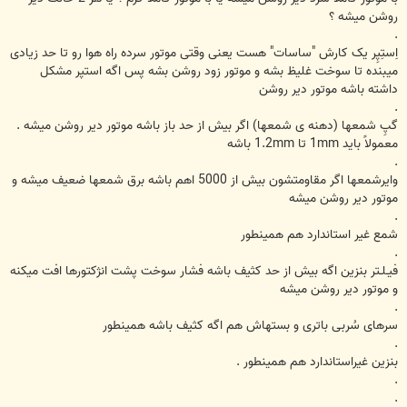
روشن میشه ؟
.
اِستِپِر یک کارش "ساسات" هست یعنی وقتی موتور سرده راه هوا رو تا حد زیادی
میبنده تا سوخت غلیظ بشه و موتور زود روشن بشه پس اگه استپر مشکل
داشته باشه موتور دیر روشن
.
گپِ شمعها (دهنه ی شمعها) اگر بیش از حد باز باشه موتور دیر روشن میشه .
معمولاً باید 1mm تا 1.2mm باشه
.
وایرشمعها اگر مقاومتشون بیش از 5000 اهم باشه برق شمعها ضعیف میشه و
موتور دیر روشن میشه
.
شمع غیر استاندارد هم همینطور
.
فیـلـتر بنزین اگه بیش از حد کثیف باشه فشار سوخت پشت انژکتورها افت میکنه
و موتور دیر روشن میشه
.
سرهای سُربی باتری و بستهاش هم اگه کثیف باشه همینطور
.
بنزین غیراستاندارد هم همینطور .
.
.