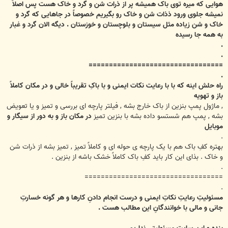
هوایی که میره توی باک همیشه پر از ذرات شن و گرد و خاک هست پس اصلاً
نمیشه جلوی ورود ذذات شن و خاک رو بگیریم خصوصاً در جاهایی که گرد و
خاک و شن زیاده مثل سیستان و بلوچستان و خوزستان . دیگه الان گرد و غبار
به همه جا رسیده
.
.
=================================
.
راه حلش اینه که با
با رعایت نکات ایمنی و با باکِ تقریباً خالی و در مکان کاملاً
باز و تهویه
, ماژول پمپ بنزین از باک خارج بشه , فیلتر پارچه ای بررسی و تمیز و یا تعویض
بشه , پمپ هم شستسو داده بشه با بنزین تمیز
در مکان باز و به دور از سیگار و
موبایل
.
بهتره کفِ باک هم با یک پارچه ی حوله ای و کاملاً تمیز , تمیز بشه از ذرات شن
و خاک . بذای این کار باید کفِ باک کاملاً خشک باشه از بنزین .
.
==================================
.
مسئولیتِ رعایتِ نکاتِ ایمنی و درست انجام دادنِ کارها و هر گونه خسارتِ
جانی و مالی با خوانندگانِ این مطالب هست .