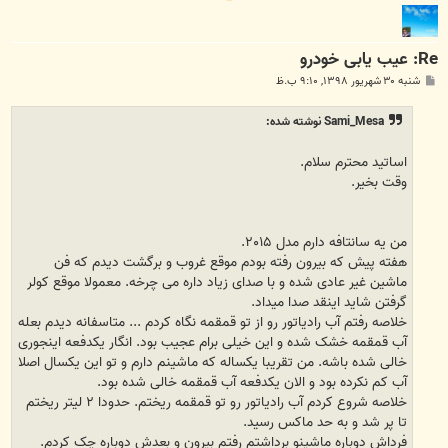
Re: عيب يابی خودرو
پ
شنبه ۳۰ شهریور ۱۳۹۸, ۹:۱۰ ب.ظ
س
ت
Sami_Mesa نوشته شده:
اساتید محترم سلام.
وقت بخیر.
من یه سانتافه دارم مدل ۲۰۱۵.
هفته پیش که بیرون رفته بودم موقع غروب و برگشت دیدم که فن
ماشین غیر عادی شده و با صدای زیاد داره می چرخه. معمولا موقع کولر
گرفتن شاید اینقد صدا میداد.
خلاصه رفتم آب رادیاتور رو از تو قمقمه نگاه کردم ... متاسفانه دیدم بعله
آب قمقمه خشک شده و این خیلی برام عجیب بود. انگار یکدفعه اینجوری
خالی شده باشه. من تقریبا یکساله که ماشینم دارم و تو این یکسال اصلا
آب کم نکرده بود و الان یکدفعه آب قمقمه خالی شده بود.
خلاصه شروع کردم آب رادیاتور رو تو قمقمه ریختم. حدودا ۲ لیتر ریختم
تا پر شد و به حد ماکس رسید.
فرداش دوباره ماشینو برداشتم رفتم بیرون و بعدش دوباره چک کردم.