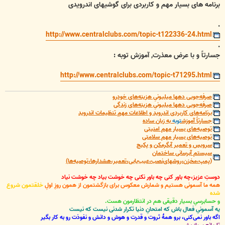
برنامه های بسیار مهم و کاربردی برای گوشیهای اندرویدی
.
http://www.centralclubs.com/topic-t122336-24.html
.
جسارتاً و با عرض معذرت, آموزش توبه :
http://www.centralclubs.com/topic-t71295.html
صرفه‌جویی دهها میلیونیِ هزینه‌های خودرو
صرفه‌جویی دهها میلیونیِ هزینه‌های زندگی
برنامه‌های کاربردی اندروید و اطلاعات مهمِ تنظیمات اندروید
جسارتاً آموزش
توبه
به زبان ساده
توصیه‌های بسیار مهم امنیتی
توصیه‌های بسیار مهم سلامتی
سرویس و تعمیر آبگرمکن و پکیج
سیستم آبرسانی ساختمان
(پمپ،مخزن،روشهای‌نصب،عیب‌یابی،تعمیر،هشدارها،توصیه‌ها)
دوستِ عزیز،چه باور کنی چه باور نکنی چه خوشت بیاد چه خوشت نیاد
همه ما آسمونی هستیم و شمارش معکوس برای بازگشتمون از همون روزِ اولِ
خلقتمون شروع
شده
و حسابرسیِ بسیار دقیقی هم در انتظارمون هست.
یه آسمونیِ فعال باش که امتحانِ دنیا تکرار شدنی نیست که نیست
اگه باور نمی‌کنی، برو همۀ ثروت و قدرت و هوش و دانش و نفوذت رو به کار بگیر