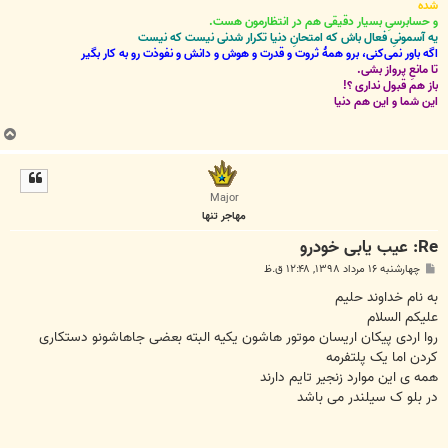
شده
و حسابرسیِ بسیار دقیقی هم در انتظارمون هست.
یه آسمونیِ فعال باش که امتحانِ دنیا تکرار شدنی نیست که نیست
اگه باور نمی‌کنی، برو همۀ ثروت و قدرت و هوش و دانش و نفوذت رو به کار بگیر
تا مانعِ پرواز بشی.
باز هم قبول نداری ؟!
این شما و این هم دنیا
ب
ا
ل
ا
Major
مهاجر تنها
Re: عيب يابی خودرو
پ
چهارشنبه ۱۶ مرداد ۱۳۹۸, ۱۲:۴۸ ق.ظ
س
ت
به نام خداوند حلیم
علیکم السلام
روا اردی پیکان اریسان موتور هاشون یکیه البته بعضی جاهاشونو دستکاری
کردن اما یک پلتفرمه
همه ی این موارد زنجیر تایم دارند
در بلو ک سیلندر می باشد