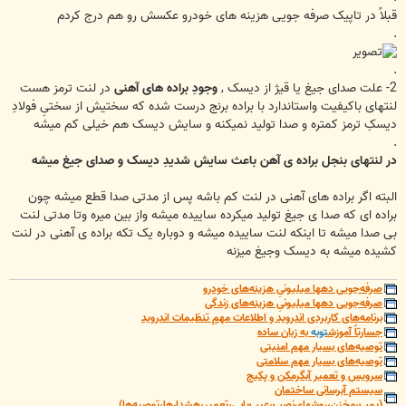
قبلاً در تاپیک صرفه جویی هزینه های خودرو عکسش رو هم درج کردم
.
.
2- علت صدای جیغ یا قیژ از دیسک ,
وجودِ براده های آهنی
در لنت ترمز هست
لنتهای باکیفیت واستاندارد با براده برنج درست شده که سختیش از سختیِ فولادِ
دیسکِ ترمز کمتره و صدا تولید نمیکنه و سایش دیسک هم خیلی کم میشه
.
در لنتهای بنجل براده ی آهن باعث سایش شدیدِ دیسک و صدای جیغ میشه
البته اگر براده های آهنی در لنت کم باشه پس از مدتی صدا قطع میشه چون
براده ای که صدا ی جیغ تولید میکرده ساییده میشه واز بین میره وتا مدتی لنت
بی صدا میشه تا اینکه لنت ساییده میشه و دوباره یک تکه براده ی آهنی در لنت
کشیده میشه به دیسک وجیغ میزنه
صرفه‌جویی دهها میلیونیِ هزینه‌های خودرو
صرفه‌جویی دهها میلیونیِ هزینه‌های زندگی
برنامه‌های کاربردی اندروید و اطلاعات مهمِ تنظیمات اندروید
جسارتاً آموزش
توبه
به زبان ساده
توصیه‌های بسیار مهم امنیتی
توصیه‌های بسیار مهم سلامتی
سرویس و تعمیر آبگرمکن و پکیج
سیستم آبرسانی ساختمان
(پمپ،مخزن،روشهای‌نصب،عیب‌یابی،تعمیر،هشدارها،توصیه‌ها)