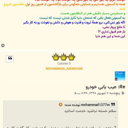
همه ما آسمونی هستیم و شمارش معکوس برای بازگشتمون از همون روزِ اولِ
خلقتمون شروع
شده
و حسابرسیِ بسیار دقیقی هم در انتظارمون هست.
یه آسمونیِ فعال باش که امتحانِ دنیا تکرار شدنی نیست که نیست
اگه باور نمی‌کنی، برو همۀ ثروت و قدرت و هوش و دانش و نفوذت رو به کار بگیر
تا مانعِ پرواز بشی.
باز هم قبول نداری ؟!
این شما و این هم دنیا
ب
ا
ل
ا
Colonel II
MOHAMMAD_ASEMOONI
Re: عيب يابی خودرو
پ
پنج‌شنبه ۷ شهریور ۱۳۹۸, ۸:۳۸ ب.ظ
س
ت
mohammad1377m
نوشته شده:
سلام خسته نباشید خدمت اساتید
.
2 ماهه پیش رفتم لنت عقب ماشین و عوض کردم تعمیرکار گفت کاسه