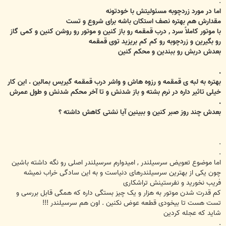
.
اما در مورد زردچوبه مسئولیتش با خودتونه
مقدارش هم بهتره نصف استکان باشه برای شروع و تست
با موتور کاملاً سرد , درب قمقمه رو باز کنین و موتور رو روشن کنین و کمی گاز
رو بگیرین و زردچوبه رو کم کم بریزید توی قمقمه
بعدش دربش رو ببندین و محکم کنین
.
بهتره به لبه ی قمقمه و رزوه هاش و واشر درب قمقمه گیریس بمالین . این کار
خیلی تاثیر داره در نرم بشته و باز شدنش و تا آخر محکم شدنش و طول عمرش
.
بعدش چند روز صبر کنین و ببینین آیا نشتی کاهش داشته ؟
.
.
اما موضوع تعویض سرسیلندر , امیدوارم سرسیلندر اصلی رو نگه داشته باشین
چون یکی از بهترین سرسیلندرهای دنیاست و به این سادگی خراب نمیشه
فریب نخورید و نفرستینش تراشکاری
کم قدرت شدن موتور به هزار و یک چیز بستگی داره که همگی قابل بررسی و
تست هست تا بیخودی قطعه عوض نکنین . اون هم سرسیلندر !!!
شاید که عجله کردین
.