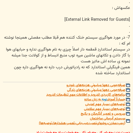
.
عکسهاش :
[External Link Removed for Guests]
.
.
7- در مورد هواگیری سیستم خنک کننده هم قبلا مطلب مفصلی همینجا نوشته
ام که :
در سیستم استانداردِ قمقمه دار اصلاً چیزی به نام هواگیری نداره و حبابهای هوا
با گاز دادن و تکانهای ماشین میره توب منبع انبساط و از کولانت جدا میشه
نمونه ی ساده اش ماتیز هست
همین فینگیلیِ استاندارد که نه رادیاتورش درب داره نه هواگیری داره چون
استاندارد ساخته شده
صرفه‌جویی دهها میلیونیِ هزینه‌های خودرو
صرفه‌جویی دهها میلیونیِ هزینه‌های زندگی
برنامه‌های کاربردی اندروید و اطلاعات مهمِ تنظیمات اندروید
جسارتاً آموزش
توبه
به زبان ساده
توصیه‌های بسیار مهم امنیتی
توصیه‌های بسیار مهم سلامتی
سرویس و تعمیر آبگرمکن و پکیج
سیستم آبرسانی ساختمان
(پمپ،مخزن،روشهای‌نصب،عیب‌یابی،تعمیر،هشدارها،توصیه‌ها)
دوستِ عزیز،چه باور کنی چه باور نکنی چه خوشت بیاد چه خوشت نیاد