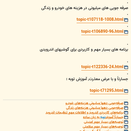
.
صرفه جویی های میلیونی در هزینه های خودرو و زندگی
.
topic-t107118-1008.html
.
topic-t106890-96.html
.
برنامه های بسیار مهم و کاربردی برای گوشیهای اندرویدی
.
topic-t122336-24.html
.
جسارتاً و با عرض معذرت, آموزش توبه :
topic-t71295.html
صرفه‌جویی دهها میلیونیِ هزینه‌های خودرو
صرفه‌جویی دهها میلیونیِ هزینه‌های زندگی
برنامه‌های کاربردی اندروید و اطلاعات مهمِ تنظیمات اندروید
جسارتاً آموزش
توبه
به زبان ساده
توصیه‌های بسیار مهم امنیتی
توصیه‌های بسیار مهم سلامتی