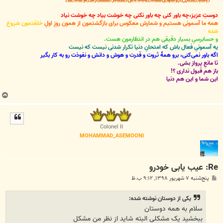
دوستِ عزیز،چه باور کنی چه باور نکنی چه خوشت بیاد چه خوشت نیاد
همه ما آسمونی هستیم و شمارش معکوس برای بازگشتمون از همون روزِ اولِ
خلقتمون شروع
شده
و حسابرسیِ بسیار دقیقی هم در انتظارمون هست.
یه آسمونیِ فعال باش که امتحانِ دنیا تکرار شدنی نیست که نیست
اگه باور نمی‌کنی، برو همۀ ثروت و قدرت و هوش و دانش و نفوذت رو به کار بگیر
تا مانعِ پرواز بشی.
باز هم قبول نداری ؟!
این شما و این هم دنیا
ب
ا
ل
ا
Colonel II
MOHAMMAD_ASEMOONI
Re: عيب يابی خودرو
پ
پنج‌شنبه ۷ شهریور ۱۳۹۸, ۹:۱۲ ب.ظ
س
ت
یکی از دوستان نوشته شده:
سلام به همه دوستان
ببخشید یک مشکلی البته شاید از نظر من مشکل