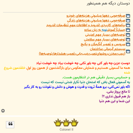
دوستان دیگه هم همینطور
صرفه‌جویی دهها میلیونیِ هزینه‌های خودرو
صرفه‌جویی دهها میلیونیِ هزینه‌های زندگی
برنامه‌های کاربردی اندروید و اطلاعات مهمِ تنظیمات اندروید
جسارتاً آموزش
توبه
به زبان ساده
توصیه‌های بسیار مهم امنیتی
توصیه‌های بسیار مهم سلامتی
سرویس و تعمیر آبگرمکن و پکیج
سیستم آبرسانی ساختمان
(پمپ،مخزن،روشهای‌نصب،عیب‌یابی،تعمیر،هشدارها،توصیه‌ها)
دوستِ عزیز،چه باور کنی چه باور نکنی چه خوشت بیاد چه خوشت نیاد
همه ما آسمونی هستیم و شمارش معکوس برای بازگشتمون از همون روزِ اولِ
خلقتمون شروع
شده
و حسابرسیِ بسیار دقیقی هم در انتظارمون هست.
یه آسمونیِ فعال باش که امتحانِ دنیا تکرار شدنی نیست که نیست
اگه باور نمی‌کنی، برو همۀ ثروت و قدرت و هوش و دانش و نفوذت رو به کار بگیر
تا مانعِ پرواز بشی.
باز هم قبول نداری ؟!
این شما و این هم دنیا
ب
ا
ل
ا
Colonel II