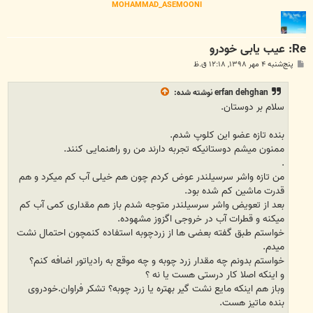
MOHAMMAD_ASEMOONI
Re: عيب يابی خودرو
پ
پنج‌شنبه ۴ مهر ۱۳۹۸, ۱۲:۱۸ ق.ظ
س
ت
erfan dehghan
نوشته شده:
سلام بر دوستان.
بنده تازه عضو این کلوپ شدم.
ممنون میشم دوستانیکه تجربه دارند من رو راهنمایی کنند.
.
من تازه واشر سرسیلندر عوض کردم چون هم خیلی آب کم میکرد و هم
قدرت ماشین کم شده بود.
بعد از تعویض واشر سرسیلندر متوجه شدم باز هم مقداری کمی آب کم
میکنه و قطرات آب در خروجی اگزوز مشهوده.
خواستم طبق گفته بعضی ها از زردچوبه استفاده کنمچون احتمال نشت
میدم.
خواستم بدونم چه مقدار زرد چوبه و چه موقع به رادیاتور اضافه کنم؟
و اینکه اصلا کار درستی هست یا نه ؟
وباز هم اینکه مایع نشت گیر بهتره یا زرد چوبه؟ تشکر فراوان.خودروی
بنده ماتیز هست.