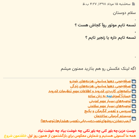
پ
سه‌شنبه ۱۵ مرداد ۱۳۹۸, ۴:۲۷ ب.ظ
س
ت
سلام دوستان
.
تسمه تایم موتور روآ کجاش هست ؟
.
تسمه تایم داره یا زنجیر تایم ؟
.
اگه لینک عکسش رو هم بذارید ممنون میشم
صرفه‌جویی دهها میلیونیِ هزینه‌های خودرو
صرفه‌جویی دهها میلیونیِ هزینه‌های زندگی
برنامه‌های کاربردی اندروید و اطلاعات مهمِ تنظیمات اندروید
جسارتاً آموزش
توبه
به زبان ساده
توصیه‌های بسیار مهم امنیتی
توصیه‌های بسیار مهم سلامتی
سرویس و تعمیر آبگرمکن و پکیج
سیستم آبرسانی ساختمان
(پمپ،مخزن،روشهای‌نصب،عیب‌یابی،تعمیر،هشدارها،توصیه‌ها)
دوستِ عزیز،چه باور کنی چه باور نکنی چه خوشت بیاد چه خوشت نیاد
همه ما آسمونی هستیم و شمارش معکوس برای بازگشتمون از همون روزِ اولِ
خلقتمون شروع