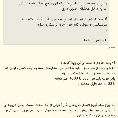
و در این قسمت از سیلندر که رنگ این شمع عوض شده نشتی
آب به داخل محفظه احتراق داری
6- میخواستم بدونم نظر شما چیه چون اینبار اگه باز کنم باید
سرسیلندر رو عوض کنم چون جای تراشکاری نداره
.
با سپاس از شما
سلام
.
1- بنده خودم 2 علت براش پیدا کردم :
الف: وایرشمع نیم سوز . باید با اهم متر , مقاومت همه رو چک کنین . اونی که
چند هزار اهم از بقیه بیشتره نیم سوزه .
وایر خوب باید بین 500 تا 4000 اهم باشه
تا 5000 هم قابل تحمله .
.
.
ب- پیچ سلو (پیچ فنردارِ دریچه ی گاز ) بیش از حد سفت هست یعنی دریچه ی
گاز یکی دو میلیمتر بیش از حد باز هست و با موتور سرد , هوای زیاد میره توی
موتور و لرزش میگیره اولش