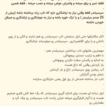
فقط تمیز و براق میشه و واشرش عوض میشه و نصب میشه . فقط همین
.
سرسیلندر فقط وقتی نیاز به تراشکاری داره که تابِ زیاد برداشته باشه (بیش از
25 صدم میلیمتر ) و یا ترک خوره باشه و نیاز به جوشکاری و تراشکاری و صیقل
خوردن داشته
.
اکثر مکانیکها حتی ابزار سنجش تابِ سرسیلندر رو هم ندارند و الکی و از روی
نادانی و یا برای کلاهبرداری , سرسیلندر رو میفرستند تراشکاری
.
مهمترین علتهای تاب برداشتنِ سرسیلندر هم :
با نظم و ترتیب نبستن پیچهاش
به اندازه و یکسان سفت نکردنِ پیچهاش
باز کردنش وقتی که داغ هست
آب ریختن روی سرسیلندر داغ و باز کردنش
بنجل بودنِ آلیاژش
تاب دار ساخته شدنش از روز اول یعنی خرابکاری سازنده
.
.
ابزار ساده ای هست برای اندازه گیری سرسیلندر که یک خط کش فلزی ضخیم
هست و با آچار فیلرگیری میشه خیلی راحت تاب سرسیلندر رو چک کرد و
مقدارش رو