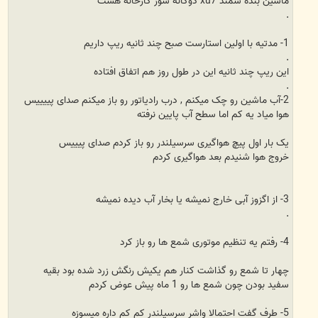
ماشین بنده سمند xu7 دوگانه سوز کارخانه هست
.
1- مدتیه با اولین استارست صبح چند ثانیه ریپ داریم
.
این ریپ چند ثانیه این در طول روز هم اتفاق افتاده
.
2-آب ماشین رو چک میکنم , درب رادیاتور رو باز میکنم صدای پییییس
هوا میاد یه کم اما سطح آب پایین نرفته
یک بار اول پیچ هواگیری سرسیلندر رو باز کردم صدای پیییس
خروج هوا شنیدم بعد هواگیری کردم
3- از اگزوز آبی خارج نمیشه یا بخار آب دیده نمیشه
.
4- رفتم یه تنظیم موتوری شمع ها رو باز کرد
چهار تا شمع رو گذاشت کنار هم یکیش رنگش زرد شده بود بقیه
سفید بودن چون شمع ها رو 1 ماه پیش عوض کردم
5- طرف گفت احتمالا واشر سرسیلندر کم کم داره میسوزه