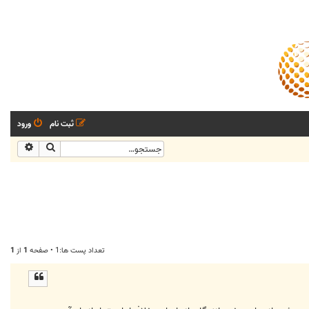
ثبت نام
ورود
جستجو
جستجو
تعداد پست ها:1 • صفحه
1
از
1