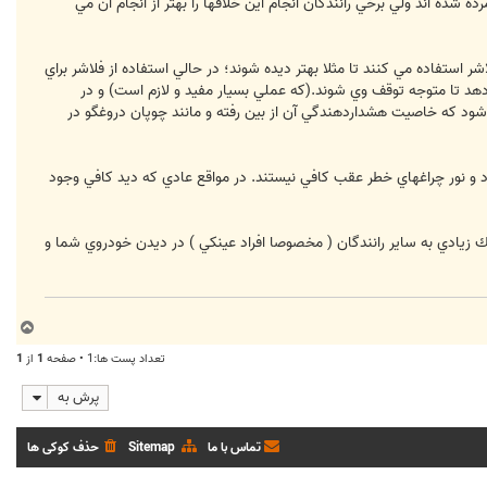
شده اند ولي برخي رانندگان انجام اين خلافها را بهتر از انجام آن مي
شر استفاده مي كنند تا مثلا بهتر ديده شوند؛ در حالي استفاده از فلاشر براي
هد تا متوجه توقف وي شوند.(كه عملي بسيار مفيد و لازم است) و در
ود كه خاصيت هشداردهندگي آن از بين رفته و مانند چوپان دروغگو در
رد و نور چراغهاي خطر عقب كافي نيستند. در مواقع عادي كه ديد كافي وجود
ادي به ساير رانندگان ( مخصوصا افراد عينكي ) در ديدن خودروي شما و
ب
ا
تعداد پست ها:1 • صفحه
1
از
1
ل
ا
پرش به
تماس با ما
Sitemap
حذف کوکی ها