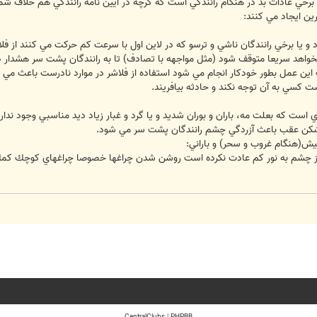
خي عادات بد در هنگام رانندگي است كه گرچه در آيين نامه رانندگي هم خلاف شمرده 
رين ايجاد مي كنند:
لود و يا برخي رانندگان ناشي و ترسو كه در لاين اول با سرعت كم حركت مي كنند از فلا
خواهد سريعا متوقف شود (مثل مواجهه با تصادف) تا به رانندگان پشت سر هشدار د
ن عمل بطور خودكار انجام مي شود استفاده از فلاشر در موارد نادرست باعث مي ش
ت كسي به آن توجه نكند و حادثه بيافريند.
 است كه بعلت مه، باران و بوران شديد و يا گرد و غبار زياد ديد مناسبي وجود ندا
ه شكن عقب باعث آزردگي چشم رانندگان پشت سر مي شود.
ز چشم به نور كم عادت نكرده است روشن شدن چراغها خصوصا چراغهاي كوچك كمك زي
CentralClubs
|
PHPBB