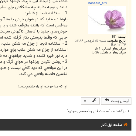
ت
هدف من از ايجاد اين تاپيك گوشزد كردن بر
hossein_s89
دانند و توجه ندارند چه مشكلاتي براي ساي
1 - استفاده نابجا از فلشر:
بارها ديده ايد كه در هواي باراني يا مه آ
مواقعي است كه راننده متوقف شده و يا ب
خودروهاي جديد با كاهش ناگهاني سرعت اي
پست:
181
جايي كه واقعا بدرستي بكار گرفته شده اس
تاریخ عضویت:
شنبه ۲۵ فروردین ۱۳۸۶,
2 - استفاده نابجا از چراغ مه شكن عقب:
۱۲:۳۴ ق.ظ
سپاس‌های ارسالی:
1 بار
استفاده از چراغ مه شكن عقب براي مواردي
سپاس‌های دریافتی:
26 بار
دارد نور خيره كننده و شديد چراغهاي م
3 - روشن نكردن چراغها در هواي گرگ و ميش(هنگام غروب و سحر) و باراني:
در اين مواقعي كه ديد كافي نيست و هنو
تخمين فاصله واقعي مي كند.
اي که مرا خوانده اي راه نشانم بده..!
ارسال پست
بازگشت به “مباحث فنی و تخصصی خودرو”
صفحه اول تالار