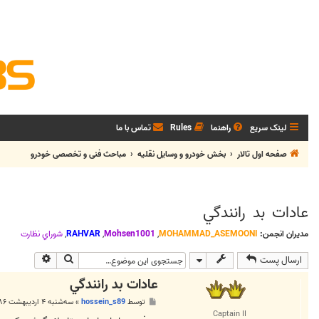
لینک سریع
راهنما
Rules
تماس با ما
صفحه اول تالار
بخش خودرو و وسايل نقليه
مباحث فنی و تخصصی خودرو
عادات بد رانندگي
مدیران انجمن:
MOHAMMAD_ASEMOONI
,
Mohsen1001
,
RAHVAR
,
شوراي نظارت
جستجو
جستجوی پی
ارسال پست
عادات بد رانندگي
پ
توسط
hossein_s89
»
سه‌شنبه ۴ اردیبهشت ۱۳۸۶, ۴:۵۰ ب.ظ
س
Captain II