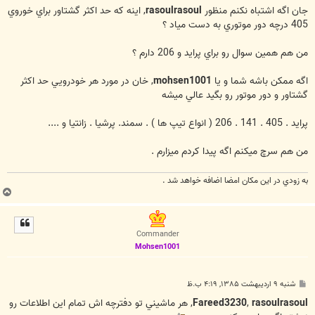
جان اگه اشتباه نكنم منظور
rasoulrasoul
, اينه كه حد اكثر گشتاور براي خوروي
405 درچه دور موتوري به دست مياد ؟
من هم همين سوال رو براي پرايد و 206 دارم ؟
اگه ممكن باشه شما و يا
mohsen1001
, خان در مورد هر خودرويي حد اكثر
گشتاور و دور موتور رو بگيد عالي ميشه
پرايد . 405 . 141 . 206 ( انواع تيپ ها ) . سمند. پرشيا . زانتيا و ....
من هم سرچ ميكنم اگه پيدا كردم ميزارم .
به زودي در اين مكان امضا اضافه خواهد شد .
ب
ا
ل
ا
Commander
Mohsen1001
پ
شنبه ۹ اردیبهشت ۱۳۸۵, ۴:۱۹ ب.ظ
س
ت
rasoulrasoul
,
Fareed3230
, هر ماشيني تو دفترچه اش تمام اين اطلاعات رو