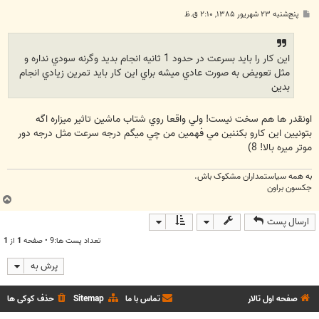
پ
پنج‌شنبه ۲۳ شهریور ۱۳۸۵, ۲:۱۰ ق.ظ
س
ت
اين کار را بايد بسرعت در حدود 1 ثانيه انجام بديد وگرنه سودي نداره و
مثل تعويض به صورت عادي ميشه براي اين کار بايد تمرين زيادي انجام
بدين
اونقدر ها هم سخت نيست! ولي واقعا روي شتاب ماشين تاثير ميزاره اگه
بتونيين اين کارو بکننين مي فهمين من چي ميگم درجه سرعت مثل درجه دور
موتر ميره بالا! 8)
به همه سياستمداران مشکوک باش.
جکسون براون
ب
ا
ارسال پست
ل
ا
تعداد پست ها:9 • صفحه
1
از
1
پرش به
صفحه اول تالار
تماس با ما
Sitemap
حذف کوکی ها