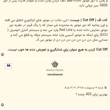
و رفتن تا دور موتور 6500 فقط تلف كردن زمان است و نمودار قدرت پس از دور
5800 سير نزولي دارد.
کات آف ( Cut Off ) چيست :
اين حالت در موتور هاي انژكتوري اتفاق مي افته
و اون زمانيه كه دور موتور به محدوده غير مجاز که با رنگ قرمز در عقربه دور
موتور نمایش داده شده يا Red Line وارد مي شه و سیستم کنترل اتومبیل (
ECU) براي اينكه به موتور آسيبي وارد نشه سيستم جرقه رو قطع مي كنه و
صدايي مثل دن دن دن دن دن دن دن از موتور می آد.
Cut Off كردن به هيچ عنوان براي شتابگيري و تعویض دنده ها خوب نیست.
ب
ا
ل
ا
Novice Poster
rasoulrasoul
پ
شنبه ۹ اردیبهشت ۱۳۸۵, ۱۲:۰۲ ق.ظ
س
ت
بهترین برای 405 چنده ؟
ب
ا