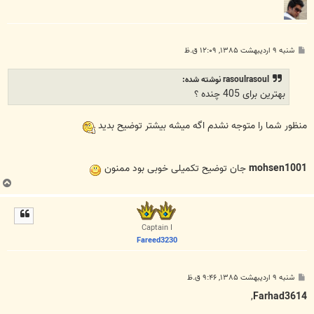
پ
شنبه ۹ اردیبهشت ۱۳۸۵, ۱۲:۰۹ ق.ظ
س
ت
rasoulrasoul نوشته شده:
بهترین برای 405 چنده ؟
منظور شما را متوجه نشدم اگه میشه بیشتر توضیح بدید
mohsen1001
جان توضیح تکمیلی خوبی بود ممنون
ب
ا
ل
ا
Captain I
Fareed3230
پ
شنبه ۹ اردیبهشت ۱۳۸۵, ۹:۴۶ ق.ظ
س
ت
,
Farhad3614