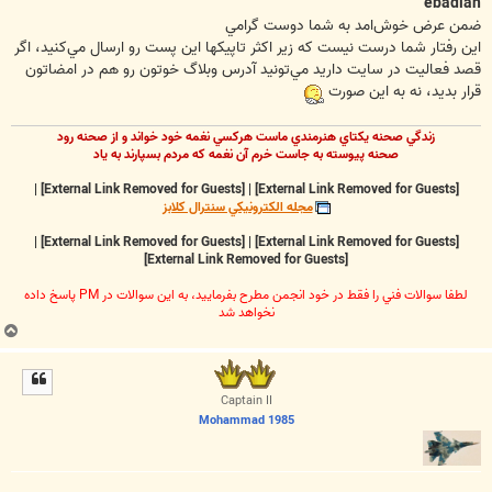
ت
ebadian
ضمن عرض خوش‌امد به شما دوست گرامي
اين رفتار شما درست نيست كه زير اكثر تاپيكها اين پست رو ارسال مي‌كنيد، اگر
قصد فعاليت در سايت داريد مي‌تونيد آدرس وبلاگ خوتون رو هم در امضاتون
قرار بديد، نه به اين صورت
زندگي صحنه يکتاي هنرمندي ماست هرکسي نغمه خود خواند و از صحنه رود
صحنه پيوسته به جاست خرم آن نغمه که مردم بسپارند به ياد
|
[External Link Removed for Guests]
|
[External Link Removed for Guests]
مجله الکترونيکي سنترال کلابز
|
[External Link Removed for Guests]
|
[External Link Removed for Guests]
[External Link Removed for Guests]
لطفا سوالات فني را فقط در خود انجمن مطرح بفرماييد، به اين سوالات در PM پاسخ داده
نخواهد شد
ب
ا
ل
ا
Captain II
Mohammad 1985