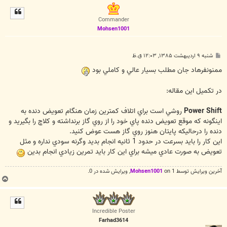
ل
ا
Commander
Mohsen1001
پ
شنبه ۹ اردیبهشت ۱۳۸۵, ۱۲:۰۳ ق.ظ
س
ت
ممنونفرهاد جان مطلب بسيار عالي و کاملي بود
در تکميل اين مقاله‌:
Power Shift
روشي است براي اتلاف کمترين زمان هنگام تعويض دنده به
اينگونه که موقع تعويض دنده پاي خود را از روي گاز برنداشته و کلاچ را بگيريد و
دنده را درحاليکه پايتان هنوز روي گاز هست عوض کنيد.
اين کار را بايد بسرعت در حدود 1 ثانيه انجام بديد وگرنه سودي نداره و مثل
تعويض به صورت عادي ميشه براي اين کار بايد تمرين زيادي انجام بدين
آخرین ويرايش توسط 1 on
Mohsen1001
, ويرايش شده در 0.
ب
ا
ل
ا
Incredible Poster
Farhad3614