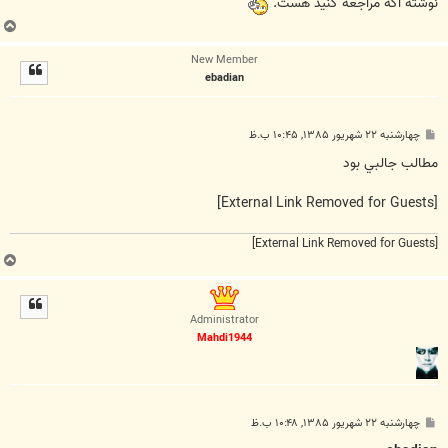
نوشته اگه مراجعه کنيد هست.
ب
ا
New Member
ل
ebadian
ا
پ
چهارشنبه ۲۲ شهریور ۱۳۸۵, ۱۰:۴۵ ب.ظ
س
ت
مطالب جالبي بود
[External Link Removed for Guests]
[External Link Removed for Guests]
ب
ا
ل
ا
Administrator
Mahdi1944
پ
چهارشنبه ۲۲ شهریور ۱۳۸۵, ۱۰:۴۸ ب.ظ
س