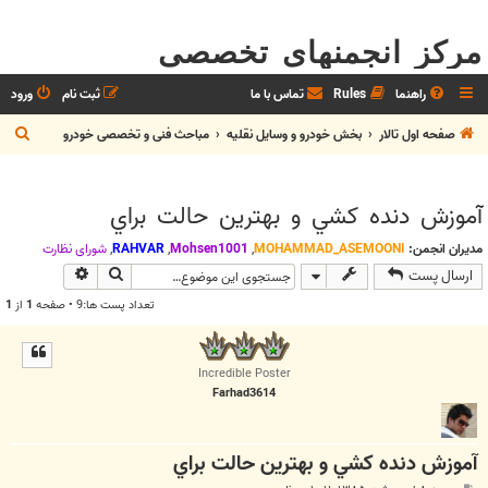
مرکز انجمنهای تخصصی
راهنما
Rules
تماس با ما
ثبت نام
ورود
ج
صفحه اول تالار
بخش خودرو و وسايل نقليه
مباحث فنی و تخصصی خودرو
س
ت
آموزش دنده کشي و بهترين حالت براي
ج
و
مدیران انجمن:
MOHAMMAD_ASEMOONI
,
Mohsen1001
,
RAHVAR
,
شوراي نظارت
جستجو
جستجوی پیش
ارسال پست
تعداد پست ها:9 • صفحه
1
از
1
Incredible Poster
Farhad3614
آموزش دنده کشي و بهترين حالت براي