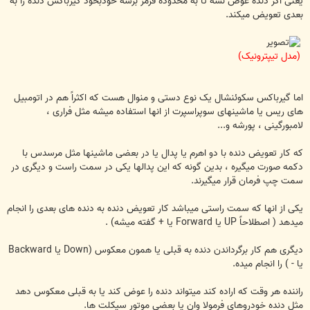
یعنی اگر دنده عوض نشه تا به محدوده قرمز برسه خودبخود گیرباکس دنده را به
بعدی تعویض میکند.
(مدل تیپترونیک)
اما گیرباکس سکوئنشال یک نوع دستی و منوال هست که اکثراً هم در اتومبیل
های ریس یا ماشینهای سوپراسپرت از انها استفاده میشه مثل فراری ،
لامبورگینی ، پورشه و...
که کار تعویض دنده با دو اهرم یا پدال یا در بعضی ماشینها مثل مرسدس با
دکمه صورت میگیره ، بدین گونه که این پدالها یکی در سمت راست و دیگری در
سمت چپ فرمان قرار میگیرند.
یکی از انها که سمت راستی میباشد کار تعویض دنده به دنده های بعدی را انجام
میدهد ( اصطلاحاً UP یا Forward یا + گفته میشه) .
دیگری هم کار برگرداندن دنده به قبلی یا همون معکوس (Down یا Backward
یا - ) را انجام میده.
راننده هر وقت که اراده کند میتواند دنده را عوض کند یا به قبلی معکوس دهد
مثل دنده خودروهای فرمولا وان یا بعضی موتور سیکلت ها.