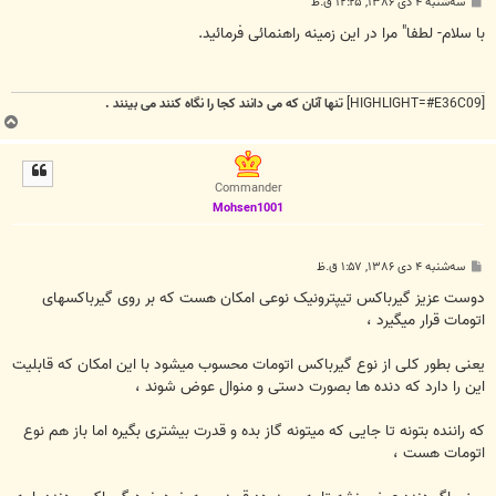
پ
سه‌شنبه ۴ دی ۱۳۸۶, ۱۲:۲۵ ق.ظ
س
ت
با سلام- لطفا" مرا در این زمینه راهنمائی فرمائید.
[HIGHLIGHT=#E36C09]
تنها آنان که می دانند کجا را نگاه کنند می بینند .
ب
ا
ل
ا
Commander
Mohsen1001
پ
سه‌شنبه ۴ دی ۱۳۸۶, ۱:۵۷ ق.ظ
س
ت
دوست عزیز گیرباکس تیپترونیک نوعی امکان هست که بر روی گیرباکسهای
اتومات قرار میگیرد ،
یعنی بطور کلی از نوع گیرباکس اتومات محسوب میشود با این امکان که قابلیت
این را دارد که دنده ها بصورت دستی و منوال عوض شوند ،
که راننده بتونه تا جایی که میتونه گاز بده و قدرت بیشتری بگیره اما باز هم نوع
اتومات هست ،