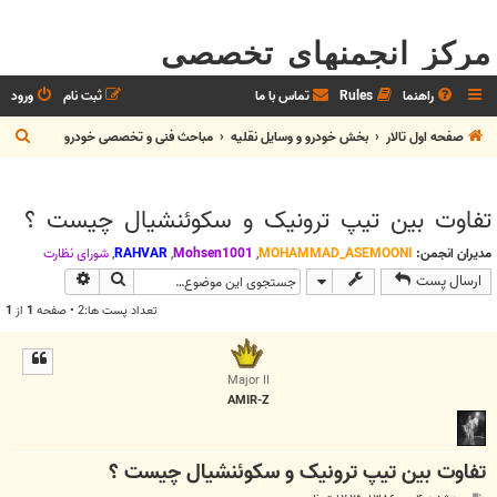
مرکز انجمنهای تخصصی
راهنما
Rules
تماس با ما
ثبت نام
ورود
ج
صفحه اول تالار
بخش خودرو و وسايل نقليه
مباحث فنی و تخصصی خودرو
س
ت
تفاوت بین تیپ ترونیک و سکوئنشیال چیست ؟
ج
و
مدیران انجمن:
MOHAMMAD_ASEMOONI
,
Mohsen1001
,
RAHVAR
,
شوراي نظارت
جستجو
جستجوی پیش
ارسال پست
تعداد پست ها:2 • صفحه
1
از
1
Major II
AMIR-Z
تفاوت بین تیپ ترونیک و سکوئنشیال چیست ؟