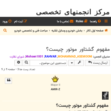
مرکز انجمنهای تخصصی
راهنما
Rules
تماس با ما
ثبت نام
ورود
ج
صفحه اول تالار
بخش خودرو و وسايل نقليه
مباحث فنی و تخصصی خودرو
س
ت
مفهوم گشتاور موتور چیست؟
ج
و
مدیران انجمن:
MOHAMMAD_ASEMOONI
,
RAHVAR
,
Mohsen1001
,
شوراي نظارت
جستجو
جستجوی پیش
ارسال پست
تعداد پست ها:3 • صفحه
1
از
1
Major II
AMIR-Z
مفهوم گشتاور موتور چیست؟