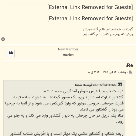
[External Link Removed for Guests]
[External Link Removed for Guests]
گویند به همه مردم عالم گله خویش
پیش كه روم من كه ز عالم گله دارم
ب
ا
New Member
ل
marlon
ا
Re:
پ
دوشنبه ۱۴ تیر ۱۳۸۹, ۲:۱۴ ق.ظ
س
ت
sir.mohammad نوشته شده:
دوست خوبم با عرض خوش آمدگويي خدمت شما
گشتاور عبارت است از نيروي يک محور گردنده . به عبارت ساده تر به
قدرت چرخشي خروجي موتور که وارد گيربکس مي شود و از آنجا به چرخها
مي رود را گشتاور مي نامند .
مثلا يک دريل در حال چرخش به ديوار گشتاور وارد مي کند و به جلو مي
رود .
رابطه شتاب و گشتاور عکس يک ديگر است و با افزايش شتاب گشتاور