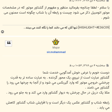
پ
سه‌شنبه ۴ دی ۱۳۸۶, ۱۰:۲۳ ب.ظ
س
ت
با سلام - لطفا چنانچه بفرمائید منظور و مفهوم از گشتاور موتور که در مشخصات
موتور اتومبیل ذکر می شود چیست و رابطه آن با شتاب چگونه است ممنون می
شوم .
[HIGHLIGHT=#E36C09]
تنها آنان که می دانند کجا را نگاه کنند می بینند .
ب
ا
ل
ا
Major
sir.mohammad
پ
سه‌شنبه ۴ دی ۱۳۸۶, ۱۰:۵۴ ب.ظ
س
ت
دوست خوبم با عرض خوش آمدگويي خدمت شما
گشتاور عبارت است از نيروي يک محور گردنده . به عبارت ساده تر به قدرت
چرخشي خروجي موتور که وارد گيربکس مي شود و از آنجا به چرخها مي رود را
گشتاور مي نامند .
مثلا يک دريل در حال چرخش به ديوار گشتاور وارد مي کند و به جلو مي رود .
رابطه شتاب و گشتاور عکس يک ديگر است و با افزايش شتاب گشتاور کاهش
مي يابد .