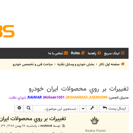
لینک سریع
راهنما
Rules
تماس با ما
صفحه اول تالار
بخش خودرو و وسايل نقليه
مباحث فنی و تخصصی خودرو
تغييرات بر روي محصولات ايران خودرو
مدیران انجمن:
MOHAMMAD_ASEMOONI
,
Mohsen1001
,
RAHVAR
,
شوراي نظارت
جستجو
جستجوی پی
ارسال پست
تغييرات بر روي محصولات ايران
پ
توسط
motmot
»
یک‌شنبه ۲۸ بهمن ۱۳۸۶, ۱۱:۳۲ ق.ظ
س
Rookie Poster