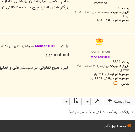
ت
motmot
بزرگتر شدن اندازه چرخ باعث مشکلاتی تو 
پست:
20
تاریخ عضویت:
جمعه ۲۸ دی ۱۳۸۶, ۱۰:۱۴
ب.ظ
سپاس‌های دریافتی:
3 بار
پ
توسط
Mohsen1001
»
دوشنبه ۲۹ بهمن ۱۳۸۶, ۱۲:۰۹ ق.ظ
س
Commander
ت
motmot
عزیز
Mohsen1001
پست:
3324
تاریخ عضویت:
چهارشنبه ۳ اسفند ۱۳۸۴,
خیر ، هیچ تفاوتی در سیستم فنی و تعلیق
۲:۱۵ ق.ظ
سپاس‌های ارسالی:
941 بار
سپاس‌های دریافتی:
1474 بار
ت
تماس:
م
ا
س
M
ارسال پست
o
h
s
بازگشت به “مباحث فنی و تخصصی خودرو”
e
n
1
صفحه اول تالار
0
0
1