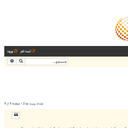
ثبت نام
ورود
جستجو
جستجو
تعداد پست ها:2 • صفحه
1
از
1