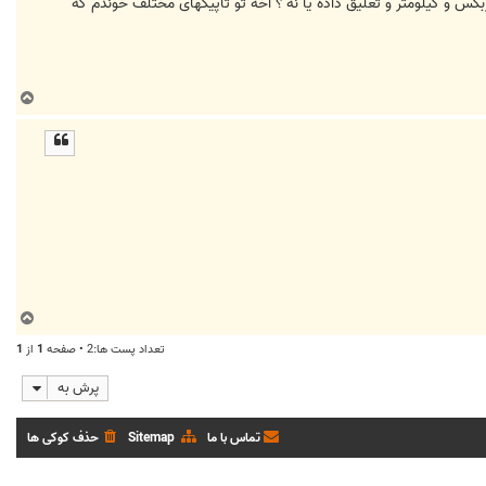
ینگ 15 با لاستیک 65/ 185 بجای رینگ 14 میبنده تغییراتی هم تو گیربکس و کیلومتر و تعلیق داده یا نه ؟ اخه تو تاپیکهای مختلف خوندم که
ب
ا
ل
ا
ب
ا
تعداد پست ها:2 • صفحه
1
از
1
ل
ا
پرش به
تماس با ما
Sitemap
حذف کوکی ها