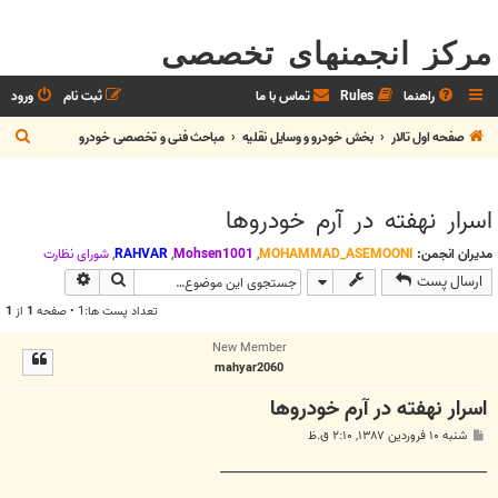
مرکز انجمنهای تخصصی
راهنما
Rules
تماس با ما
ثبت نام
ورود
ج
صفحه اول تالار
بخش خودرو و وسايل نقليه
مباحث فنی و تخصصی خودرو
س
ت
اسرار نهفته در آرم خودروها
ج
و
مدیران انجمن:
MOHAMMAD_ASEMOONI
,
Mohsen1001
,
RAHVAR
,
شوراي نظارت
جستجو
جستجوی پیش
ارسال پست
تعداد پست ها:1 • صفحه
1
از
1
New Member
mahyar2060
اسرار نهفته در آرم خودروها
پ
شنبه ۱۰ فروردین ۱۳۸۷, ۲:۱۰ ق.ظ
س
ت
________________________________________