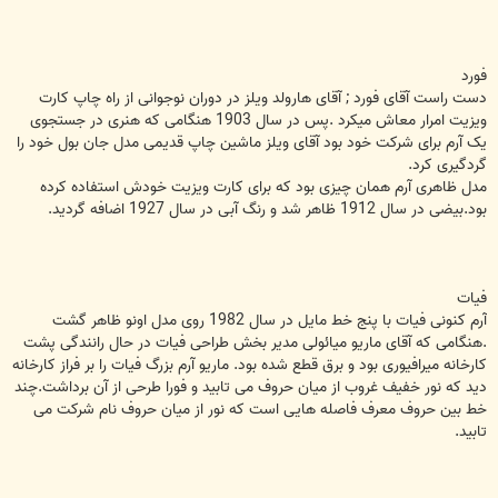
فورد
دست راست آقای فورد ; آقای هارولد ویلز در دوران نوجوانی از راه چاپ کارت
ویزیت امرار معاش میکرد .پس در سال 1903 هنگامی که هنری در جستجوی
یک آرم برای شرکت خود بود آقای ویلز ماشین چاپ قدیمی مدل جان بول خود را
گردگیری کرد.
مدل ظاهری آرم همان چیزی بود که برای کارت ویزیت خودش استفاده کرده
بود.بیضی در سال 1912 ظاهر شد و رنگ آبی در سال 1927 اضافه گردید.
فیات
آرم کنونی فیات با پنج خط مایل در سال 1982 روی مدل اونو ظاهر گشت
.هنگامی که آقای ماریو میائولی مدیر بخش طراحی فیات در حال رانندگی پشت
کارخانه میرافیوری بود و برق قطع شده بود. ماریو آرم بزرگ فیات را بر فراز کارخانه
دید که نور خفیف غروب از میان حروف می تابید و فورا طرحی از آن برداشت.چند
خط بین حروف معرف فاصله هایی است که نور از میان حروف نام شرکت می
تابید.