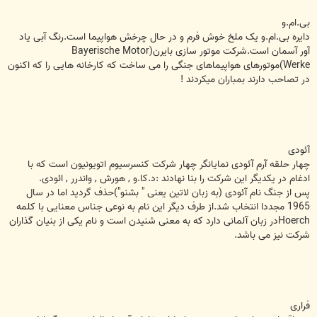
بی.ام.و
دایره بی.ام.و یک ملخ خوش فرم و در حال چرخش هواپیما است.رنگ آبی یاد
آور آسمان است.شرکت موتور سازی بایرن(Bayerische Motor
Werke)موتورهای هواپیماهای جنگی را می ساخت که کارخانه هایی را که اکنون
در تصاحب دارند بمباران میکردند !
آئودی
چهار حلقه آرم آئودی نمایانگر چهار شرکت کنسرسیوم اتویونیون است که با
ادغام در یکدیگر این شرکت را بنا نهادند :د.کا.و , هورش , واندرر , ائودی.
پس از جنگ نام آئودی (به زبان لاتین یعنی " بشنو")حذف گردید اما در سال
1965 مجددا انتخاب شد.از طرف دیگر این نام به نوعی جناس معنایی با کلمه
Hoerchدر زبان آلمانی دارد که به معنی شنیدن است و نام یکی از بنیان گذاران
شرکت نیز می باشد.
فراری