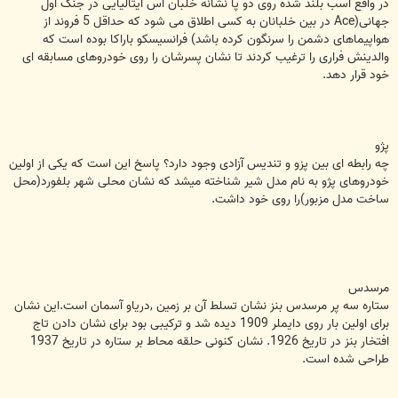
در واقع اسب بلند شده روی دو پا نشانه خلبان آس ایتالیایی در جنگ اول
جهانی(Ace در بین خلبانان به کسی اطلاق می شود که حداقل 5 فروند از
هواپیماهای دشمن را سرنگون کرده باشد) فرانسیسکو باراکا بوده است که
والدینش فراری را ترغیب کردند تا نشان پسرشان را روی خودروهای مسابقه ای
خود قرار دهد.
پژو
چه رابطه ای بین پزو و تندیس آزادی وجود دارد؟ پاسخ این است که یکی از اولین
خودروهای پژو به نام مدل شیر شناخته میشد که نشان محلی شهر بلفورد(محل
ساخت مدل مزبور)را روی خود داشت.
مرسدس
ستاره سه پر مرسدس بنز نشان تسلط آن بر زمین ,دریاو آسمان است.این نشان
برای اولین بار روی دایملر 1909 دیده شد و ترکیبی بود برای نشان دادن تاج
افتخار بنز در تاریخ 1926. نشان کنونی حلقه محاط بر ستاره در تاریخ 1937
طراحی شده است.