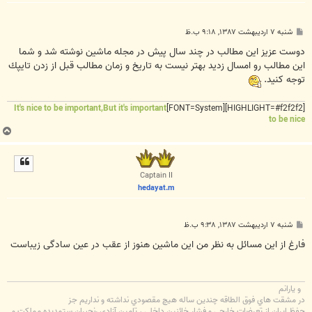
پ
شنبه ۷ اردیبهشت ۱۳۸۷, ۹:۱۸ ب.ظ
س
ت
دوست عزيز اين مطالب در چند سال پيش در مجله ماشين نوشته شد و شما
اين مطالب رو امسال زديد بهتر نيست به تاريخ و زمان مطالب قبل از زدن تايپك
توجه كنيد.
It's nice to be important,But it's important
[HIGHLIGHT=#f2f2f2][FONT=System]
to be nice
ب
ا
ل
ا
Captain II
hedayat.m
پ
شنبه ۷ اردیبهشت ۱۳۸۷, ۹:۳۸ ب.ظ
س
ت
فارغ از این مسائل به نظر من این ماشین هنوز از عقب در عین سادگی زیباست
و يارانم
در مشقت هاي فوق الطاقه چندين ساله هيچ مقصودي نداشته و نداريم جز
حفظ ايران از تعرضات خارجي و فشار خائنين داخلي ، تامين آزادي رنجبران ستمديده مملكت و