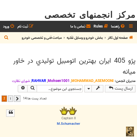
مرکز انجمنهای تخصصی
راهنما
Rules
تماس با ما
ثبت نام
ورود
ج
صفحه اول تالار
بخش خودرو و وسايل نقليه
مباحث فنی و تخصصی خودرو
س
ت
پژو 405 ايران بهترين اتومبيل توليدي در خاور
ج
ميانه
و
مدیران انجمن:
MOHAMMAD_ASEMOONI
,
Mohsen1001
,
RAHVAR
,
شوراي نظارت
جستجو
جستجوی پیش
ارسال پست
2
تعداد پست ها:14
1
قبلی
Captain II
M.Schumacher