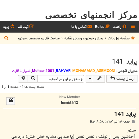
مرکز انجمنهای تخصصی
راهنما
Rules
تماس با ما
ثبت نام
ورود
ج
صفحه اول تالار
بخش خودرو و وسايل نقليه
مباحث فنی و تخصصی خودرو
س
ت
پرايد 141
ج
و
مدیران انجمن:
MOHAMMAD_ASEMOONI
,
RAHVAR
,
Mohsen1001
,
شوراي نظارت
جستجو
جستجوی پیش
ارسال پست
تعداد پست ها:1 • صفحه
1
از
1
New Member
hamid_h12
پرايد 141
پ
جمعه ۱۴ تیر ۱۳۸۷, ۸:۵۸ ق.ظ
س
ت
سلام
1-ماشين پس از توقف ، نفس نفس (يا صدايي مشابه خش خش) دارد مي