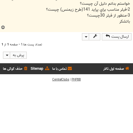
خواستم بدانم دليل آن چيست؟
2-فيلر مناسب براي پرايد 141(طرح زيمنس) چيست؟
3-منظور از فيلر 30چيست؟
باتشكر
ب
ا
ارسال پست
ل
ا
تعداد پست ها:1 • صفحه
1
از
1
پرش به
صفحه اول تالار
تماس با ما
Sitemap
حذف کوکی ها
CentralClubs
|
PHPBB