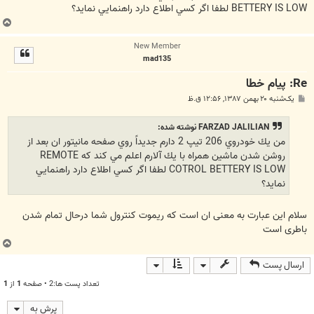
BETTERY IS LOW لطفا اگر كسي اطلاع دارد راهنمايي نمايد؟
ب
ا
New Member
ل
mad135
ا
Re: پيام خطا
پ
یک‌شنبه ۲۰ بهمن ۱۳۸۷, ۱۲:۵۶ ق.ظ
س
ت
FARZAD JALILIAN نوشته شده:
من يك خودروي 206 تيپ 2 دارم جديداً روي صفحه مانيتور ان بعد از
روشن شدن ماشين همراه با يك آلارم اعلم مي كند كه REMOTE
COTROL BETTERY IS LOW لطفا اگر كسي اطلاع دارد راهنمايي
نمايد؟
سلام این عبارت به معنی ان است که ریموت کنترول شما درحال تمام شدن
باطری است
ب
ا
ارسال پست
ل
ا
تعداد پست ها:2 • صفحه
1
از
1
پرش به