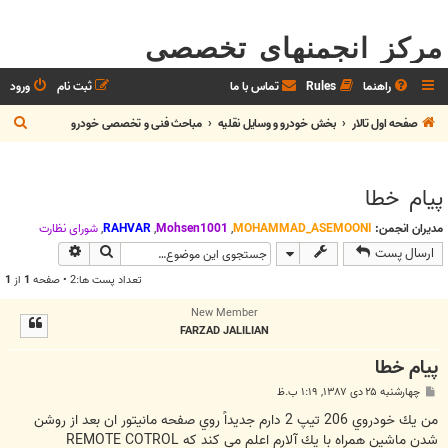
مرکز انجمنهای تخصصی
راهنما
Rules
تماس با ما
ثبت نام
ورود
ج
صفحه اول تالار
بخش خودرو و وسايل نقليه
مباحث فنی و تخصصی خودرو
س
ت
پيام خطا
ج
و
مدیران انجمن:
MOHAMMAD_ASEMOONI
,
Mohsen1001
,
RAHVAR
,
شوراي نظارت
جستجو
جستجوی پیش
ارسال پست
تعداد پست ها:2 • صفحه
1
از
1
New Member
FARZAD JALILIAN
پيام خطا
پ
چهارشنبه ۲۵ دی ۱۳۸۷, ۱:۱۹ ب.ظ
س
ت
من يك خودروي 206 تيپ 2 دارم جديداً روي صفحه مانيتور ان بعد از روشن
شدن ماشين همراه با يك آلارم اعلم مي كند كه REMOTE COTROL