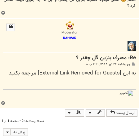
کرد ؟
ب
ا
ل
ا
Moderator
RAHVAR
Re: مصرف بنزین گل چقدر ؟
پ
چهارشنبه ۲۴ تیر ۱۳۸۸, ۲:۲۱ ب.ظ
س
به این
[External Link Removed for Guests]
مراجعه بکنید
ت
ب
ا
ارسال پست
ل
ا
تعداد پست ها:2 • صفحه
1
از
1
پرش به