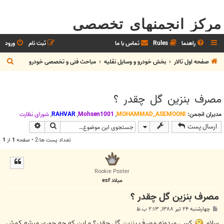
مرکز انجمنهای تخصصی
راهنما
Rules
تماس با ما
ثبت نام
ورود
ج
صفحه اول تالار
بخش خودرو و وسايل نقليه
مباحث فنی و تخصصی خودرو
س
ت
مصرف بنزین گل چقدر ؟
ج
و
مدیران انجمن:
MOHAMMAD_ASEMOONI
,
Mohsen1001
,
RAHVAR
,
شوراي نظارت
جستجو
جستجوی پیش
ارسال پست
تعداد پست ها:2 • صفحه
1
از
1
Rookie Poster
میلاد esf
مصرف بنزین گل چقدر ؟
پ
چهارشنبه ۲۴ تیر ۱۳۸۸, ۲:۱۳ ب.ظ
س
ت
سلام
کسی میدونه مصرف بنزین گل چقدر؟ و این که چه جوری میشه کمش