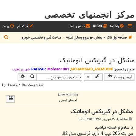
مرکز انجمنهای تخصصی
راهنما
Rules
تماس با ما
ثبت نام
ورود
ج
صفحه اول تالار
بخش خودرو و وسايل نقليه
مباحث فنی و تخصصی خودرو
س
ت
مشکل در گیربکس اتوماتیک
ج
و
مدیران انجمن:
MOHAMMAD_ASEMOONI
,
Mohsen1001
,
RAHVAR
,
شوراي نظارت
جستجو
جستجوی پیش
ارسال پست
تعداد پست ها:1 • صفحه
1
از
1
New Member
احسان امینی
مشکل در گیربکس اتوماتیک
پ
سه‌شنبه ۳۰ شهریور ۱۳۸۹, ۴:۵۷ ب.ظ
س
ت
با سلام و خسته نباشید
من یک 206 تیپ 4 دارم. فرانسوی مدل 82.