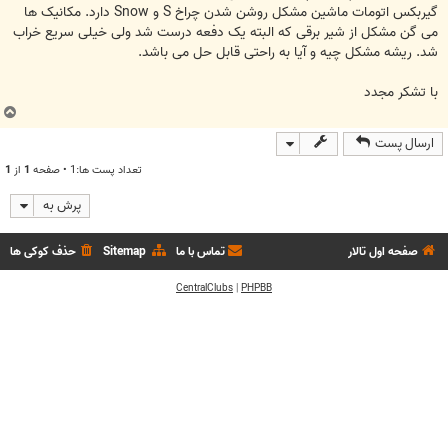
گیربکس اتومات ماشین مشکل روشن شدن چراخ S و Snow دارد. مکانیک ها
می گن مشکل از شیر برقی که البته یک دفعه درست شد ولی خیلی سریع خراب
شد. ریشه مشکل چیه و آیا به راحتی قابل حل می باشد.
با تشکر مجدد
ب
ا
ارسال پست
ل
ا
تعداد پست ها:1 • صفحه
1
از
1
پرش به
صفحه اول تالار
تماس با ما
Sitemap
حذف کوکی ها
CentralClubs
|
PHPBB