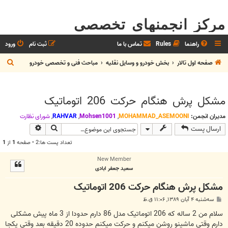
مرکز انجمنهای تخصصی
راهنما
Rules
تماس با ما
ثبت نام
ورود
ج
صفحه اول تالار
بخش خودرو و وسايل نقليه
مباحث فنی و تخصصی خودرو
س
ت
مشکل پرش هنگام حرکت 206 اتوماتیک
ج
و
مدیران انجمن:
MOHAMMAD_ASEMOONI
,
Mohsen1001
,
RAHVAR
,
شوراي نظارت
جستجو
جستجوی پیش
ارسال پست
تعداد پست ها:2 • صفحه
1
از
1
New Member
سعید جعفر ابادی
مشکل پرش هنگام حرکت 206 اتوماتیک
پ
سه‌شنبه ۴ آبان ۱۳۸۹, ۱۱:۰۶ ق.ظ
س
ت
سلام من 2 ساله که 206 اتوماتیک مدل 86 دارم حدودا از 3 ماه پیش مشکلی
دارم وقتی ماشینو روشن میکنم و حرکت میکنم حدوده 20 دقیقه بعد وقتی یکجا