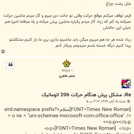
مثل پشت چراغ
قرمز توقف میکنم موقع حرکت وقتی تو حالت دی میرم و گاز میدم ماشین حرکت
نمیکنه یه کم که زیاد گاز میدم یکباره ماشین پرش میکنه و راه میافته اخیرا هم
خیلی این حالتش
زیاد شده هر جا هم میبرم میگن باید ماشینو بذاری بری ما باز کنیم مشکلشو
پیدا کنیم دیگه خسته شدم نمیدونم چیکار کنم
ب
ا
ل
ا
Major I
جعفر طاهري
Re: مشکل پرش هنگام حرکت 206 اتوماتیک
پ
شنبه ۱۵ آبان ۱۳۸۹, ۳:۱۲ ب.ظ
س
[FONT=Times New Roman]سلام<?xml:namespace prefix
ت
= o ns = "urn:schemas-microsoft-com:office:office" />
<o:p></o:p>
[FONT=Times New Roman]
</o:p>
<o:p>