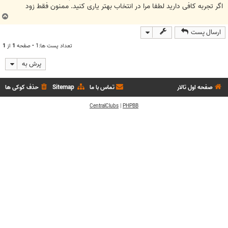
اگر تجربه کافی دارید لطفا مرا در انتخاب بهتر یاری کنید. ممنون فقط زود
ب
ا
ارسال پست
ل
ا
تعداد پست ها:1 • صفحه
1
از
1
پرش به
صفحه اول تالار
تماس با ما
Sitemap
حذف کوکی ها
CentralClubs
|
PHPBB