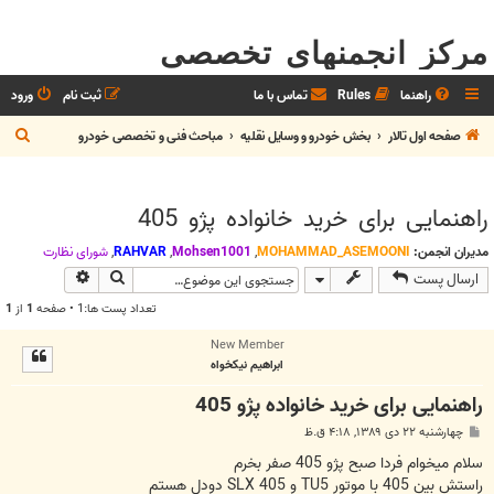
مرکز انجمنهای تخصصی
راهنما
Rules
تماس با ما
ثبت نام
ورود
ج
صفحه اول تالار
بخش خودرو و وسايل نقليه
مباحث فنی و تخصصی خودرو
س
ت
راهنمایی برای خرید خانواده پژو 405
ج
و
مدیران انجمن:
MOHAMMAD_ASEMOONI
,
Mohsen1001
,
RAHVAR
,
شوراي نظارت
جستجو
جستجوی پیش
ارسال پست
تعداد پست ها:1 • صفحه
1
از
1
New Member
ابراهیم نیکخواه
راهنمایی برای خرید خانواده پژو 405
پ
چهارشنبه ۲۲ دی ۱۳۸۹, ۴:۱۸ ق.ظ
س
ت
سلام میخوام فردا صبح پژو 405 صفر بخرم
راستش بین 405 با موتور TU5 و 405 SLX دودل هستم