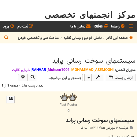
مرکز انجمنهای تخصصی
راهنما
Rules
تماس با ما
ثبت نام
ورود
ج
صفحه اول تالار
بخش خودرو و وسايل نقليه
مباحث فنی و تخصصی خودرو
س
ت
سیستمهای سوخت رسانی پراید
ج
و
مدیران انجمن:
MOHAMMAD_ASEMOONI
,
Mohsen1001
,
RAHVAR
,
شوراي نظارت
جستجو
جستجوی پیش
ارسال پست
تعداد پست ها:5 • صفحه
1
از
1
Fast Poster
g
سیستمهای سوخت رسانی پراید
پ
دوشنبه ۶ شهریور ۱۳۸۵, ۱۱:۰۳ ب.ظ
س
ت
سلام بر دوستان