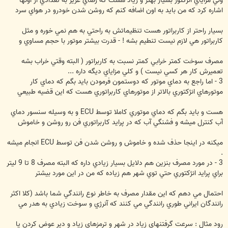
ولي مزاياي انژکتور بسيار بهتر و زياد هست که رضاي عزيز به تعدادي از اونها
اشاره کرد که من بايد به اون اضافه کنم که روشن شدن خودرو در هواي سرد
بسيار راحتر از کاربراتور هست تنظيماتش به راحتي به هم نمي خوره و مثل
کاربراتور هي لازم نيست تنطيم بشه ! - قدرت بيشتر موتور با حجم مساوي و
مصرف سوخت کمتر خرابي کمتر نسبت به کاربراتور ( البته وقتي خراب بشه
تعميرش کار هر کسي نيست ) و کلي مزاياي ديگه داره ...
3 - اما راجع به دماي موتور که دوستمون فرمودن بايد بگم که دماي کار
موتورهاي انژکتوري بالاتر از موتورهاي کاربراتوري هست که اين قضيه طبيعي
هست و بايد بگم که دماي موتوري کاملا توسط ECU و به وسيله سنسور دماي
آب کنترل ميشه و فشنگي آب که در پرايد کاربراتوري فن رو روشن و خاموش
ميکنه در اينجا حذف شده و خاموش و روشن شدن فن توسط ECU انجام ميشه
.
3 - در مورد مصرف بنزين هم دلايل بسيار زيادي داره که البته مصرف 8 تا 9 ليتر
براي پرايد انژکتوري حتي توي شهر هم زياده که من در اين مورد بيشتر
احتمال مي دهم که اين مقدار مصرف به خاطر نوع رانندگي شما باشد (کلا اکثر
رانندگان ايراني طوري رانندگي مي کنند که آنرژي و سوخت زيادي به هدر مي
رود مثال : سرعت گرفتنهاي زياد در شهر و ترمزهاي زياد و دير عوض کردن يا