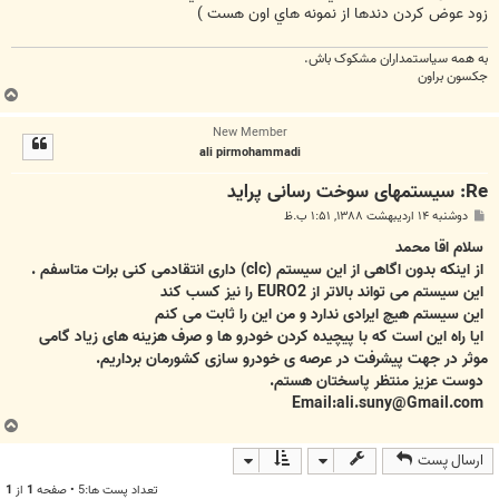
زود عوض کردن دندها از نمونه هاي اون هست )
به همه سياستمداران مشکوک باش.
جکسون براون
ب
ا
New Member
ل
ali pirmohammadi
ا
Re: سیستمهای سوخت رسانی پراید
پ
دوشنبه ۱۴ اردیبهشت ۱۳۸۸, ۱:۵۱ ب.ظ
س
ت
سلام اقا محمد
از اینکه بدون اگاهی از این سیستم (clc) داری انتقادمی کنی برات متاسفم .
این سیستم می تواند بالاتر از EURO2 را نیز کسب کند
این سیستم هیچ ایرادی ندارد و من این را ثابت می کنم
ایا راه این است که با پیچیده کردن خودرو ها و صرف هزینه های زیاد گامی
موثر در جهت پیشرفت در عرصه ی خودرو سازی کشورمان برداریم.
دوست عزیز منتظر پاسختان هستم.
Email:ali.suny@Gmail.com
ب
ا
ارسال پست
ل
ا
تعداد پست ها:5 • صفحه
1
از
1