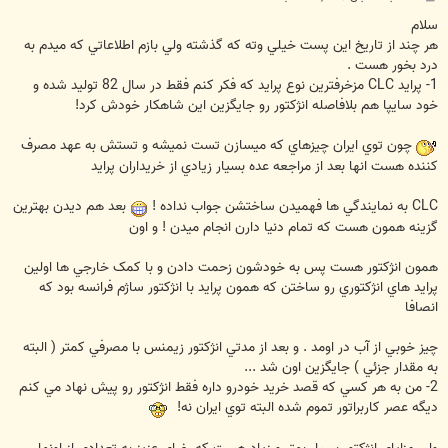
س
ت
سلام
هر چند از تاريخ اين پست خيلي وته که گذشته ولي بازم اطلاعاتي که ميدم به
درد بخور هست .
1- پرايد CLC مزخرفترين نوع پرايد که فکر کنم فقط در سال 82 توليد شده و
خود سايپا هم بلافاصله انژکتور رو جايگزين اين شاهکار خودش کرد!
چون توي ايران چيزهاي که ميسازن تست نميشه و تستش به عهد مصرف
کننده هست انها بعد از مراجعه عده بسيار زيادي از خريداران پرايد
CLC به نمايندگي ها فهميدن ساختشن جواب نداده !
بعد هم ديدن بهترين
گزينه همون هست که تمام دنيا دارن انجام ميدن ! و اون
همون انژکتور هست پس به خودشون زحمت دادن و با کمک خارجي ها اولين
پرايد هاي انژکتوري رو ساختن که همون پرايد با انژکتور ساژم فرانسه بود که
انصافا
چيز خوبي از آب در اومد . و بعد از مدتي انژکتور زيمنس با مصرفي کمتر ( البته
به مقدار جزئي ) جايگزين اون شد ...
2- من به هر کسي که قصد خريد خودرو داره فقط انژکتور رو پيش نهاد مي کنم
ديگه عصر کاربراتور تموم شده البته توي ايران نه!