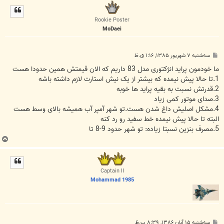
ل
ا
Rookie Poster
MoDaei
پ
سه‌شنبه ۷ شهریور ۱۳۸۵, ۱:۱۶ ق.ظ
س
ت
ما خودمون پراید انژکتوری مدل 83 داریم که الان قیمتش همین حدودا هست
1.تا حالا پیش نیمده که بیشتر از یک نیش استارت لازم داشته باشه
2.قدرتش نسبت به بقیه پراید ها خوبه
3.صدای موتور کمی زیاد
4.مشکل اصلیش داغ شدن هست.تو شهر آمپر آب همیشه بالای وسط هست
البته تا حالا پیش نیمده خط سفید رو رد کنه
5.مصرف بنزین نسبتا زیاده: تو شهر حدود 9-8 تا
ب
ا
ل
ا
Captain II
Mohammad 1985
پ
سه‌شنبه ۱۵ آبان ۱۳۸۶, ۸:۳۹ ب.ظ