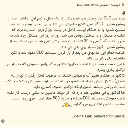
پ
دوشنبه ۶ شهریور ۱۳۸۵, ۱۱:۱۶ ب.ظ
س
ت
,
g
پرايد من CLC بود و صفر هم خريدمش. تا يک سال و نيم اول، ماشين بعد از
روشن شدن، اگر گاز نمي دادي خاموش مي شد و من مجبور بودم با هر ترمز
نسبتن شديد يا به هنگام ايست کامل در پشت چراغ قرمز، استارت بزنم که
اغلب با مشکل و به سختي روشن مي شد. روز به روز اين مشکل زياد شد به
طوري که ديگه گاهي با 30 تا استارت هم روشن نمي شد ضمن اينکه بعد از
روشن شدن، اگزوز بسيار بوي بدي مي داد.
خلاصه تمام اين عذابهاي من بعد از باز کردن سيستم CLC تموم شد و الان
ماشينم عالي کار مي کنه.
با اين حساب شما دو تا انتخاب داري: انژکتور و کاربراتور معمولي که به نظر من
انژکتور بخري بهتره.
انژکتور در هنگام تغيير آب و هوايي خشک به مرطوب (مثل رفتن از تهران به
شمال) مشکل درش ايجاد نميشه و در منطقهء مرطوب هم مثل خشک، با تک
استارت روشن ميشه، ضمن اينکه انژکتور مصرف کمتري داره.
اما انژکتور برخي معايب هم داره که اگر دينام ماشين به عللي درست کار نکنه
باعث سوختن سيستم ECU ميشه و حدود 500 هزار تومن خرج روي دست
صاحب ماشين انژکتوري مي گذاره.
[External Link Removed for Guests]
ب
ا