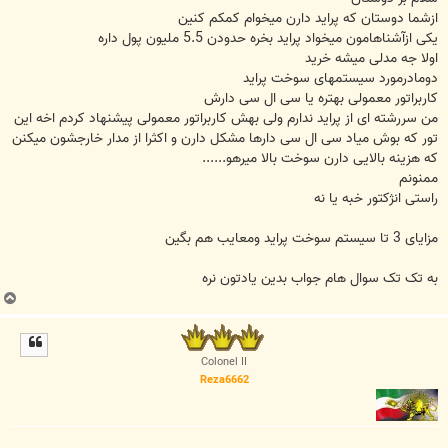
ازشما دوستان که پراید دارن میخوام کمکم کنین
یکی ازآشناهامون میخواد پراید بخره حدودن 5.5 ملیون پول داره
اولا جه مدلی میشه خرید
دومادرمورد سیستمهای سوخت پراید
کاربراتور معمولی بهتره یا سی ال سی دارش
من سررشته ای از پراید ندارم ولی بهش کاربراتور معمولی پیشنهاد کردم اخه این
تور که بوش میاد سی ال سی دارها مشکل دارن و اکثرا از مدار خارجشون میکنن
که هزینه بالایی دارن سوخت بالا میرهو......
ممنونم
راستی انژکتور خبه یا نه
مزایای 3 تا سیستم سوخت پراید ومعایب هم بگین
به تک تک سوال هام جواب بدین یادتون نره
ب
ا
ل
ا
Colonel II
Reza6662