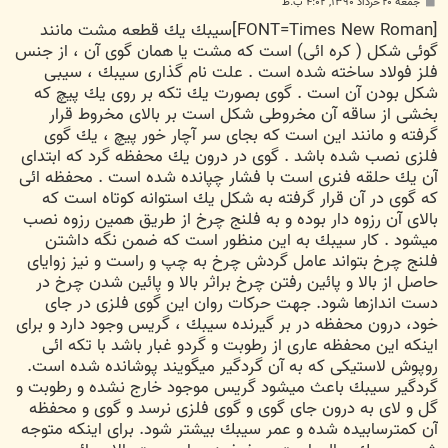
پ
جمعه ۲۰ خرداد ۱۳۹۰, ۴:۰۲ ب.ظ
س
[FONT=Times New Roman]سيبك يك قطعه مشت مانند
ت
گوئی شكل ( كره ائی) است كه مشت يا همان گوی آن ، از جنس
فلز فولاد ساخته شده است . علت نام گذاری سيبك ، سيبی
شكل بودن آن است . گوی بصورت يك تكه بر روی يك پيچ كه
بخشی از ساقه آن مخروطی شكل است بر بالای مخروط قرار
گرفته و مانند اين است كه بجای سر آچار خور پيچ ، يك گوی
فلزی نصب شده باشد . گوی در درون يك محفظه گرد كه ابتدای
آن يك حلقه فنری است با فشار چپانده شده است . محفظه ائی
كه گوی در آن قرار گرفته به شكل يك استوانه كوتاه است كه
بالای آن رزوه دار بوده و به فلنج چرخ از طريق همين رزوه نصب
ميشود . كار سيبك به اين منظور است كه ضمن نگه داشتن
فلنج چرخ بتواند عامل گردش چرخ به چپ و راست و نيز زوايای
حاصل از بالا و پائين رفتن چرخ براثر بالا و پائين شدن چرخ در
دست اندازها شود. جهت حركات روان اين گوی فلزی در جای
خود، درون محفظه در بر گيرنده سيبك ، گريس وجود دارد و برای
اينكه اين محفظه عاری از رطوبت و گردو غبار باشد با تكه ائی
روپوش لاستيكی كه به آن گردگير ميگويند پوشانده شده است.
گردگير سيبك باعث ميشود گريس موجود خارج نشده و رطوبت و
گل و لای به درون جای گوی و گوی فلزی نرسد و گوی و محفظه
آن كمترسابيده شده و عمر سيبك بيشتر شود. برای اينكه متوجه