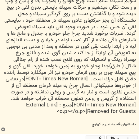
شويم سيبك سالم است چرخ خودرو را بصورت بالا و پائين و چپ
و راست تكان ميدهيم و حركات سيبك بايستی بدون لقی در پيچ
ديده شود و با گذاشتن دست بر روی گردگير سيبك و محل
نشستگاه آن بجز حركتهای عادی سيبك در محفظه خود ، نبايستی
لقی آن حس شود . در صورت وجود لقی بايد سيبك تعويض
گردد. ضربات برخورد شديد چرخ جلو خودرو با جدول و مانع ها و
شيارهای باقی مانده از آثار نصب لوله در خيابان و دست اندازهای
لبه دار ابتدا باعث لقی گوی در محفظه و بعد از مدتی بی توجهی
به تعويض آن نهايتاً از جا كنده شدن گوی شده و فلنج چرخ
بهمراه رينگ و لاستيك كه روی فلنج نصب شده از رام جناقی
شكل ( طبق)جدا وجلو خودرو به زمين خواهد خورد. لقی گوی و
پيچ سيبك چون بر روی فرمان خودرو نيز اثر ميگذارد توسط راننده
دقيق قابل درك است.
[FONT=Times New Roman]در بعضی
از خودروها سيبكهائی اتصال چرخ به ميله فرمان محفظه آن از
جنس تفلون است و نياز به گريس و روغن نداشته و در صورت
استفاده از گريس و روغن تفلون محفظه آن خراب خواهد شد.
[FONT=Times New Roman]منبع :
[External Link
<o:p></o:p>
Removed for Guests]
داستانهای فاطمه امیری کهنوج
ب
ا