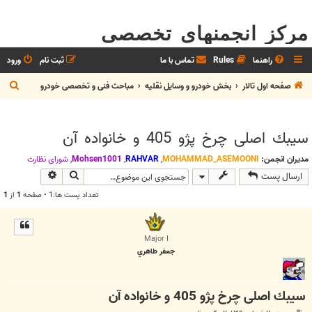
مرکز انجمنهای تخصصی
راهنما
Rules
تماس با ما
ثبت نام
ورود
ج
صفحه اول تالار
بخش خودرو و وسايل نقليه
مباحث فنی و تخصصی خودرو
س
ت
سيبك اصلی چرخ پژو 405 و خانواده آن
ج
و
مدیران انجمن:
MOHAMMAD_ASEMOONI
,
RAHVAR
,
Mohsen1001
,
شوراي نظارت
جستجو
جستجوی پیش
ارسال پست
تعداد پست ها:1 • صفحه
1
از
1
Major I
جعفر طاهري
سيبك اصلی چرخ پژو 405 و خانواده آن