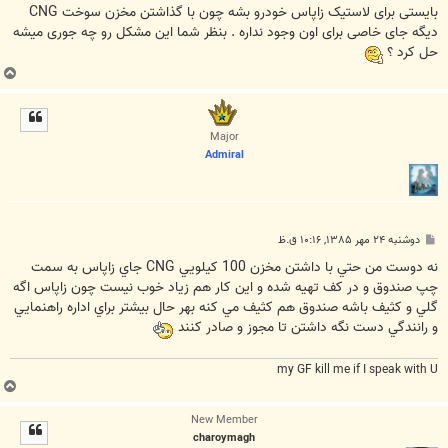
بایستی برای لاستیک زاپاس خودرو بشه چون با گذاشتن مخزن سوخت CNG
دیگه جای خاصی برای اون وجود نداره . بنظر شما این مشکل رو چه جوری میشه
حل کرد ؟
ب
ا
ل
ا
Major
Admiral
پ
دوشنبه ۲۴ مهر ۱۳۸۵, ۱۰:۱۶ ق.ظ
س
ت
نه دوست من حتي با داشتن مخزن 100 كيلويي CNG جاي زاپاس به سمت
چپ صندوق و در كف تهيه شده و اين كار هم زياد خوب نيست چون زاپاس اگه
گلي و كثيف باشه صندوق هم كثيف مي كنه بهر حال بيشتر براي اداره راهنمايي
و رانندگي دست نگه داشتن تا مجوز و صادر كنند
my GF kill me if I speak with U
ب
ا
New Member
ل
charoymagh
ا