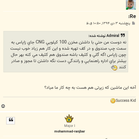
Re:
پ
پنج‌شنبه ۳ دی ۱۳۹۴, ۱۰:۵۰ ق.ظ
س
ت
Admiral نوشته شده:
نه دوست من حتي با داشتن مخزن 100 كيلويي CNG جاي زاپاس به
سمت چپ صندوق و در كف تهيه شده و اين كار هم زياد خوب نيست
چون زاپاس اگه گلي و كثيف باشه صندوق هم كثيف مي كنه بهر حال
بيشتر براي اداره راهنمايي و رانندگي دست نگه داشتن تا مجوز و صادر
كنند
آخه این ماشین که زپرتی هم هست به چه کار ما میاد؟
Success Kid
ب
ا
ل
ا
Major I
mohammad-ranjbar