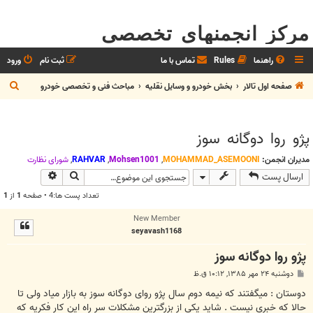
مرکز انجمنهای تخصصی
راهنما
Rules
تماس با ما
ثبت نام
ورود
ج
صفحه اول تالار
بخش خودرو و وسايل نقليه
مباحث فنی و تخصصی خودرو
س
ت
پژو روا دوگانه سوز
ج
و
مدیران انجمن:
MOHAMMAD_ASEMOONI
,
Mohsen1001
,
RAHVAR
,
شوراي نظارت
جستجو
جستجوی پیش
ارسال پست
تعداد پست ها:4 • صفحه
1
از
1
New Member
seyavash1168
پژو روا دوگانه سوز
پ
دوشنبه ۲۴ مهر ۱۳۸۵, ۱۰:۱۲ ق.ظ
س
ت
دوستان : میگفتند که نیمه دوم سال پژو روای دوگانه سوز به بازار میاد ولی تا
حالا که خبری نیست . شاید یکی از بزرگترین مشکلات سر راه این کار فکریه که