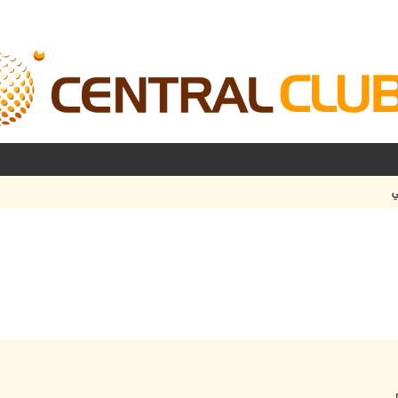
ي
شرفته