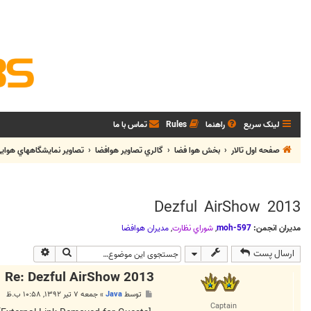
لینک سریع
راهنما
Rules
تماس با ما
صفحه اول تالار
بخش هوا فضا
گالري تصاوير هوافضا
تصاوير نمايشگاههاي هواي
Dezful AirShow 2013
مدیران انجمن:
moh-597
,
شوراي نظارت
,
مديران هوافضا
جستجو
جستجوی پی
ارسال پست
Re: Dezful AirShow 2013
پ
توسط
Java
»
جمعه ۷ تیر ۱۳۹۲, ۱۰:۵۸ ب.ظ
س
Captain