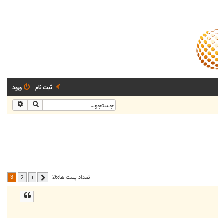
ثبت نام
ورود
جستجو
جستجو
3
تعداد پست ها:26
2
1
قبلی