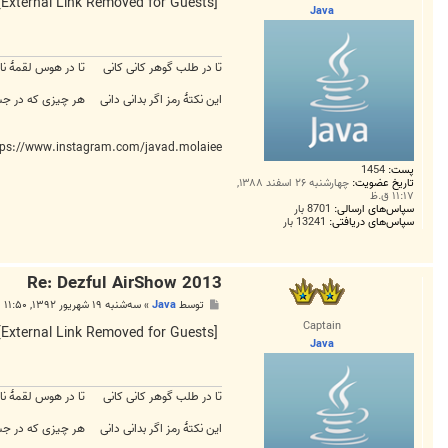
ت
[External Link Removed for Guests]
Java
تا در طلب گوهر کانی کانی تا در هوس لقمهٔ نان
این نکتهٔ رمز اگر بدانی دانی هر چیزی که در جس
tps://www.instagram.com/javad.molaiee/
پست:
1454
تاریخ عضویت:
چهارشنبه ۲۶ اسفند ۱۳۸۸,
۱۱:۱۷ ق.ظ
سپاس‌های ارسالی:
8701 بار
سپاس‌های دریافتی:
13241 بار
Re: Dezful AirShow 2013
پ
توسط
Java
»
سه‌شنبه ۱۹ شهریور ۱۳۹۲, ۱۱:۵۰ ب.ظ
س
Captain
ت
[External Link Removed for Guests]
Java
تا در طلب گوهر کانی کانی تا در هوس لقمهٔ نان
این نکتهٔ رمز اگر بدانی دانی هر چیزی که در جس